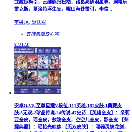
武藏惊梅引，云缨鹤归松栖，诸葛亮鹤羽星尊，澜电玩
雷克斯，夏洛特浮生妄，曜山海苍雷引，李信...
苹果QQ 默认服
支持包赔
放心购
¥
2217
.0
安卓Q-V8-至尊星耀V段位-111英雄-161皮肤-1典藏皮
肤-5无双-2珍品传说-24传说-47史诗 【英雄全皮】：朵莉
亚全皮，瑶全皮，敖隐全皮，空空儿全皮，影全皮 【荣
耀典藏】：瑶拾光映像 【无双皮肤】：曜器灵螭龙剑，