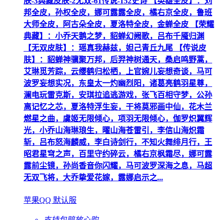
肤-3典藏皮肤-2无双-61传说-152史诗 【英雄全皮】：刘
邦全皮，孙权全皮，娜可露露全皮，橘右京全皮，鲁班
大师全皮，阿古朵全皮，夏洛特全皮，金蝉全皮 【荣耀
典藏】：小乔天鹅之梦，貂蝉幻阙歌，吕布千魇归渊
【无双皮肤】：瑶真我赫兹，妲己青丘九尾 【传说皮
肤】：貂蝉神骥聚万邦，后羿神树通天，桑启鸣野蒿，
艾琳觅芳踪，云缨鹤归松栖，上官婉儿妄想奇谈，马可
波罗妄想实况，东皇太一灼幽烈阳，诸葛亮鹤羽星尊，
澜电玩雷克斯，安琪拉追逃游戏，张飞百相守梦，公孙
离记忆之芯，夏洛特浮生妄，干将莫邪画中仙，花木兰
燃星之曲，虞姬无限倾心，项羽无限倾心，伽罗炽翼辉
光，小乔山海琳琅生，曜山海苍雷引，李信山海炽霜
斩，吕布怒海麟威，李白诗剑行，不知火舞绯月行，王
昭君星穹之声，百里守约碎云，橘右京枫霜尽，娜可露
露前尘镜，孙尚香音你闪耀，马可波罗深海之息，马超
无双飞将，大乔挚爱花嫁，露娜启示之...
苹果QQ 默认服
支持包赔
放心购