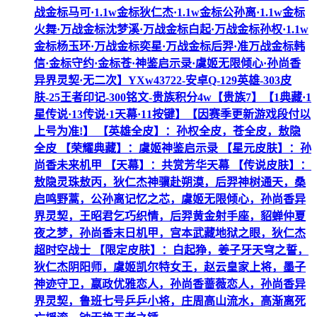
战金标马可·1.1w金标狄仁杰·1.1w金标公孙离·1.1w金标
火舞·万战金标沈梦溪·万战金标白起·万战金标孙权·1.1w
金标杨玉环·万战金标奕星·万战金标后羿·准万战金标韩
信·金标守约·金标苍·神鉴启示录·虞姬无限倾心·孙尚香
异界灵契·无二次】YXw43722-安卓Q-129英雄-303皮
肤-25王者印记-300铭文-贵族积分4w【贵族7】【1典藏·1
星传说·13传说·1天幕·11按键】【因赛季更新游戏段付以
上号为准!】 【英雄全皮】：孙权全皮，苍全皮，敖隐
全皮 【荣耀典藏】：虞姬神鉴启示录 【星元皮肤】：孙
尚香未来机甲 【天幕】：共赏芳华天幕 【传说皮肤】：
敖隐灵珠敖丙，狄仁杰神骥赴朔漠，后羿神树通天，桑
启鸣野蒿，公孙离记忆之芯，虞姬无限倾心，孙尚香异
界灵契，王昭君乞巧织情，后羿黄金射手座，貂蝉仲夏
夜之梦，孙尚香末日机甲，宫本武藏地狱之眼，狄仁杰
超时空战士 【限定皮肤】：白起狰，姜子牙天穹之誓，
狄仁杰阴阳师，虞姬凯尔特女王，赵云皇家上将，墨子
神迹守卫，嬴政优雅恋人，孙尚香蔷薇恋人，孙尚香异
界灵契，鲁班七号乒乒小将，庄周高山流水，高渐离死