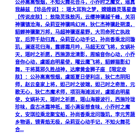
公孙离离恨烟，不知火舞花合斗，小乔时之魔女，瑶真
我赫兹 【珍品传说】：瑶大耳狗之梦，嫦娥器灵落星盏
【传说皮肤】：敖隐灵珠敖丙，云缨神骥越千峰，关羽
神骥镇沧海，朵莉亚神骥鸣幻洲，狄仁杰神骥赴朔漠，
貂蝉神骥聚万邦，马超神骥逐星野，大司命死亡执政
官，后羿千劫归真，朵莉亚心动手记，孙尚香乘龙问璇
玑，澜逐花归海，露娜霜月吟，马超无双飞将，女娲补
天，瑶时之祈愿，西施游龙清影，周瑜音你心动，小乔
音你心动，虞姬启明星使，曜云鹰飞将，貂蝉猫影幻
舞，干将莫邪久胜战神，达摩黄金狮子座 【限定皮
肤】：公孙离离恨烟，虞姬夏日便利店，狄仁杰阴阳
师，赵云皇家上将，妲己时之彼端，妲己时之奇旅，元
歌无心，狄仁杰魔术师，项羽海滩派对，虞姬启明星
使，女娲补天，瑶时之祈愿，瑶山海碧波行，西施玲珑
珍味，盘古冰霜神祇，姬小满妄想食味，小乔时之魔
女，安琪拉乘龙聚宝船，孙尚香乘龙问璇玑，李元芳蔬
乡物语，镜青焰无极，朵莉亚心动手记，不知火舞花
合...