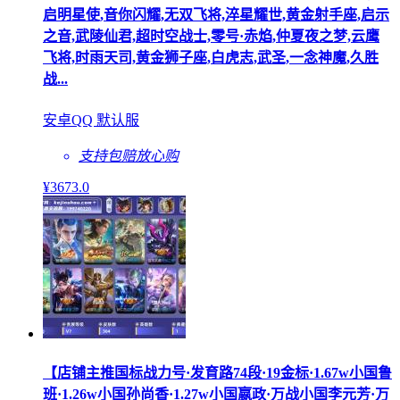
启明星使,音你闪耀,无双飞将,淬星耀世,黄金射手座,启示
之音,武陵仙君,超时空战士,零号·赤焰,仲夏夜之梦,云鹰
飞将,时雨天司,黄金狮子座,白虎志,武圣,一念神魔,久胜
战...
安卓QQ 默认服
支持包赔
放心购
¥
3673
.0
【店铺主推国标战力号·发育路74段·19金标·1.67w小国鲁
班·1.26w小国孙尚香·1.27w小国嬴政·万战小国李元芳·万