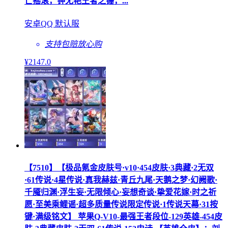
亡摇滚，钟无艳王者之锤，...
安卓QQ 默认服
支持包赔
放心购
¥
2147
.0
【7510】【极品氪金皮肤号·v10·454皮肤·3典藏·2无双
·61传说·4星传说·真我赫兹·青丘九尾·天鹅之梦·幻阙歌·
千魇归渊·浮生妄·无限倾心·妄想奇谈·挚爱花嫁·时之祈
愿·至美乘鲤谣·超多质量传说限定传说·1传说天幕·31按
键·满级铭文】 苹果Q-V10-最强王者段位-129英雄-454皮