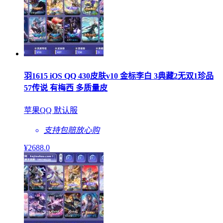
羽1615 iOS QQ 430皮肤v10 金标李白 3典藏2无双1珍品
57传说 有梅西 多质量皮
苹果QQ 默认服
支持包赔
放心购
¥
2688
.0