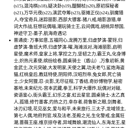
(s15),混沌棋(s18),疑决卦(s19),醍醐杖(s20),原初探秘者
(s21),万华元夜(s22),演武夺筹(s23),驱傩正仪(s24),驯魔猎
人,夺宝奇兵,迷踪丽影,西部大镖客-猪八戒,暗影游猎,单
词大作战,狂想玩偶喵,潮玩骑士王,云间偶戏,胡桃异想国,
神迹守卫-墨子,航海奇遇记
普通皮: 万事如意,五福同心,龙腾万里,归虚梦演-蒙犽,归
虚梦演-鲁班大师,归虚梦演-曜,海滩派对,海滩丽影,启明
星使,魔术师,皇家上将,掌控之力,坚韧之力,霸王丸,化身博
士,炽热元素使,缤纷绘卷,圆桌骑士（盾山）,万象初新,黄
金武士,次元突破,大发明家,天使之翼,功夫老勺,鲨炮海盗
猫,红桃皇后,教廷特使,阴阳师,汉昭烈帝,兔女郎,死亡骑
士,少女阿狸,忍·炎影,无尽征程,丁香结,奇妙博物学,秘密
基地,未来纪元-宫本武藏,拳王,科学大爆炸,玩偶对对碰,
瓷语鉴心,街头霸王,幻乐之宴,虹云星官,圆桌骑士-太乙真
人,孤猎,修竹墨客,灼热之刃,幸存者,荷鲁斯之眼,剑舞者,
冰刃幻境,花见巫女,爱与和平,未来旅行,三太子,龙域领主,
第七人偶,地府判官,埃及法老,圣殿之光,生化警戒,金属狂
潮,蔷薇王座,维京掠夺者,异域舞娘,潮流仙人,东海龙王,星