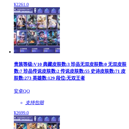
¥
2261
.0
贵族等级:V10 典藏皮肤数:3 珍品无双皮肤数:0 无双皮肤
数:7 珍品传说皮肤数:2 传说皮肤数:55 史诗皮肤数:71 皮
肤数:273 英雄数:129 段位:无双王者
安卓QQ
支持包赔
¥
2699
.0