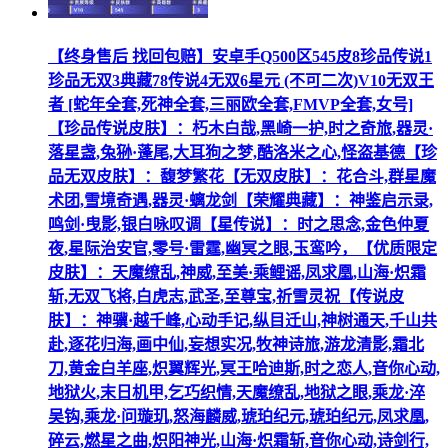
【终身售后 找回包赔】安卓手Q500区545皮8珍品传说1
珍品无双3典藏78传说4无双6星元 (不可二次)V10无双王
者 [蛇年全套,死神全套,三丽欧全套,FMVP全套,女号]
【珍品传说皮肤】：朽木白哉,黑崎一护,时之奇旅,器灵·
落星盏,兔狲·蓬尾,大耳狗之梦,酷洛米之心,怪盗基德【珍
品无双皮肤】：馥梦繁花【无双皮肤】：花合斗,群星魔
术团,雪境奇遇,器灵·螭龙剑【荣耀典藏】：神鉴启示录,
鸣剑·曳影,银白咏叹调【星传说】：时之思念,金色仲夏
夜,星际治安官,零号·雷霆,幽冥之眼,玉鸾吟，【优质限定
皮肤】：天魔缭乱,神威,至美·乘鲤谣,凤求凰,山海·炽霜
斩,无双飞将,白虎志,武圣,至尊宝,祈雪灵祝【传说皮
肤】：神骥·越千峰,心动手记,纵目迁山,神树通天,千山共
赴,逐花归海,画中仙,妄想实况,牧神诗旅,游龙清影,霜北
刀,黄金白羊座,炽翼辉光,冥王哈迪斯,时之恋人,音你心动,
地狱火,末日机甲,乞巧织情,天魔缭乱,地狱之眼,乘龙·淬
吴钩,乘龙·问璇玑,怒海麟威,琥珀纪元,琥珀纪元,凤求凰,
碎云,燃星之曲,炽阳神光,山海·炽霜斩,音你心动,诗剑行,