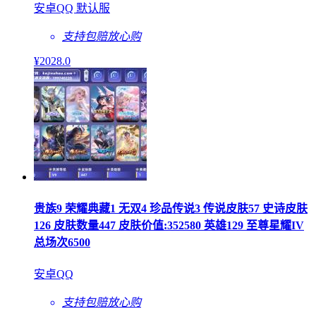
安卓QQ 默认服
支持包赔
放心购
¥
2028
.0
贵族9 荣耀典藏1 无双4 珍品传说3 传说皮肤57 史诗皮肤
126 皮肤数量447 皮肤价值:352580 英雄129 至尊星耀IV
总场次6500
安卓QQ
支持包赔
放心购