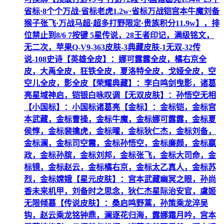
省标·8个个万战·省标老虎1.2w·省标万战铠宫本牛魔刘备
猴子张飞·万战马超·超多打野限定·贵族积分11.9w】，排
位禁止到8/6 7按键 5星传说，28王者印记，满级铭文，
无二次，苹果Q-V9-363皮肤-3典藏皮肤-1无双-32传
说-108史诗【英雄全皮】：娜可露露全皮，橘右京全
皮，大禹全皮，狂铁全皮，夏洛特全皮，戈娅全皮，空
空儿全皮，影全皮【荣耀典藏】：李白鸣剑曳影，诸葛
亮星域神启，铠银白咏叹调【无双皮肤】：孙悟空无相
【小国标】：小国标诸葛亮【金标】：金标铠，金标宫
本武藏，金标曹操，金标牛魔，金标娜可露露，金标夏
侯惇，金标裴擒虎，金标曜，金标狄仁杰，金标刘备，
金标澜，金标司空震，金标孙悟空，金标廉颇，金标嬴
政，金标孙膑，金标刘邦，金标张飞，金标大司命，金
标镜，金标赵云，金标橘右京，金标太乙真人，金标苏
烈，金标嫦娥【星元皮肤】：宫本武藏幽冥之眼，孙尚
香未来机甲，刘备时之思念，狄仁杰星际治安官，虞姬
无限倾慕【传说皮肤】：桑启鸣野蒿，孙策乘龙淬吴
钩，赵云乘龙铭钟鼎，澜逐花归海，露娜霜月吟，宫本