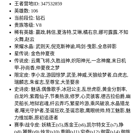
王者营地ID: 347532859
英雄数: 106
当前段位: 钻石
贵族等级: V8
稀有英雄: 嬴政,韩信,夏洛特,艾琳,橘右京,娜可露露,不知
火舞,赵云
荣耀水晶: 武则天,倪克斯神谕,鸣剑·曳影,全息碎影
星传说: 金色仲夏夜
传说皮: 云鹰飞将,久胜战神,炽阳神光,一念神魔,末日机
甲-孙尚香,仲夏夜之梦
限定皮: 李小龙,游园惊梦,武圣,神威,天狼绘梦者,白虎志,
瑞麟志,朱雀志,至尊宝,大圣娶亲
史诗皮: 魅语,偶像歌手,冰冠公主,乱世虎臣,黄金分割率,
白龙吟,紫霞仙子,节奏热浪,修罗,心灵骇客,德古拉伯爵,幽
灵船长,地狱岩魂,纤云弄巧,繁星吟游,乘风破浪,水晶猎龙
者,曙光守护者,圣诞狂欢,圣诞恋歌,鹰眼统帅,特工魅影,魅
力维加斯,原初追逐者
赛季/战令皮: 妖精王(s5),炼金王(s6),凯尔特女王(s7),狰
(s8),饕餮(s9),烛龙(s10),重明(s11),穷奇(s12),御霄(s14),御旌