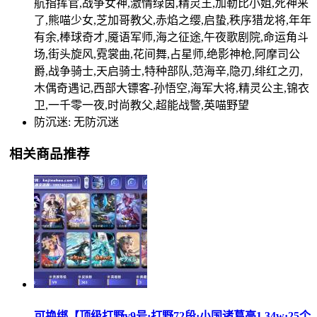
航指挥官,战争女神,激情绿茵,精灵王,加勒比小姐,死神来
了,熊喵少女,芝加哥教父,赤焰之缨,启蛰,秩序猎龙将,年年
有余,棒球奇才,魇语军师,海之征途,午夜歌剧院,命运角斗
场,街头旋风,霓裳曲,花间舞,占星师,绝影神枪,阿摩司公
爵,战争骑士,天启骑士,特种部队,范海辛,隐刃,绯红之刃,
木偶奇遇记,西部大镖客-孙悟空,海军大将,精灵公主,锦衣
卫,一千零一夜,时尚教父,超能战警,英喵野望
防沉迷: 无防沉迷
相关商品推荐
可换绑【顶级打野v9号·打野72段·小国诸葛亮1.34w·25个