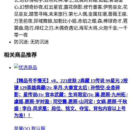
长,奇妙博物学,白色死神,拳王,玩偶对对碰,如懿,瓷语鉴
心,幻想奇妙夜,虹云星官,露花倒影,修竹墨客,伊势巫女,花
见巫女,踏雪寻梅,未来旅行,第七人偶,金属狂潮,蔷薇王座,
万圣前夜,异域舞娘,加勒比小姐,赤焰之缨,森,棒球奇才,霓
裳曲,隐刃,绯红之刃,木偶奇遇记,海军大将,火炮千金,一千
零一夜
防沉迷: 无防沉迷
相关商品推荐
【精品号手慢无】v8，223皮肤 2典藏 15传说 99星元 2按
键 129英雄典藏(2): 芈月-大秦宣太后 | 孙悟空-全息碎
影；星传说(1): 宫本武藏；生肖限定(5): 澜-愿照·九州拓 |
虞姬-愿照·岁时盈 | 司空震-愿照·山河定 | 女娲-愿照·千秋
盛 | 李白-凤求凰；段位、铭文、夺宝、背包内容以上号
为准！！
苹果QQ 默认服