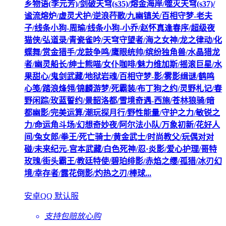
乡物语(李元芳)/剑破天穹(s35)/熔金海岸/噬灭天穹(s37)/
谧流熔炉/虚灵犬护/逆浪荇歌/九幽镇关/百相守梦-老夫
子/线条小狗-周瑜/线条小狗-小乔/赵怀真逢春序/超级夜
猫侠/弘道录/青瓷雀吟/天穹守望者/海之女神/龙之律动/化
蝶舞/赏金猎手/龙鼓争鸣/鹰眼统帅/缤纷独角兽/水晶猎龙
者/幽灵船长/绅士熊喵/女仆咖啡/魅力维加斯/摇滚巨星/水
果甜心/鬼剑武藏/地狱岩魂/百相守梦-影/雾影缉谜/鹤鸣
心笺/踏浪烽翎/锦麟游梦/死霸装/布丁狗之约/灵野札记/春
野闲踪/玫蓝誓约/景韶洛都/雪境奇遇-西施/苍林狼骑/暗
都幽影/完美运算/潮玩探月行/野性能量/守护之力/敏锐之
力/命运角斗场/幻想奇妙夜/阿尔法小队/万象初新/花好人
间/兔女郎/拳王/死亡骑士/黄金武士/时尚教父/玩偶对对
碰/未来纪元-宫本武藏/白色死神/忍·炎影/爱心护理/哥特
玫瑰/街头霸王/教廷特使/碧珀绯影/赤焰之缨/孤猎/冰刃幻
境/幸存者/露花倒影/灼热之刃/棒球...
安卓QQ 默认服
支持包赔
放心购