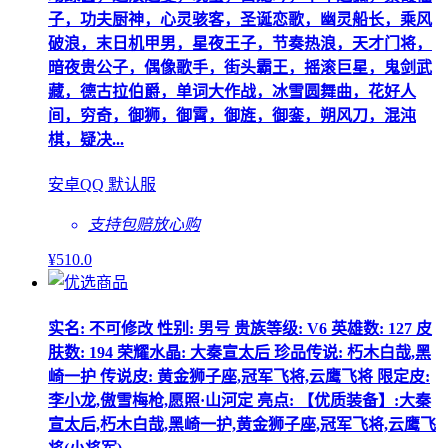
子，功夫厨神，心灵骇客，圣诞恋歌，幽灵船长，乘风
破浪，末日机甲男，星夜王子，节奏热浪，天才门将，
暗夜贵公子，偶像歌手，街头霸王，摇滚巨星，鬼剑武
藏，德古拉伯爵，单词大作战，冰雪圆舞曲，花好人
间，穷奇，御狮，御霄，御旌，御銮，朔风刀，混沌
棋，疑决...
安卓QQ 默认服
支持包赔
放心购
¥
510
.0
实名: 不可修改 性别: 男号 贵族等级: V6 英雄数: 127 皮
肤数: 194 荣耀水晶: 大秦宣太后 珍品传说: 朽木白哉,黑
崎一护 传说皮: 黄金狮子座,冠军飞将,云鹰飞将 限定皮:
李小龙,傲雪梅枪,愿照·山河定 亮点: 【优质装备】:大秦
宣太后,朽木白哉,黑崎一护,黄金狮子座,冠军飞将,云鹰飞