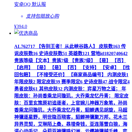
安卓QQ 默认服
支持包赔
放心购
¥
394
.0
AL762717 【告别王者！从此峡谷路人】 皮肤数163 传
说皮肤数16 史诗皮肤数51 英雄数121 营地id1820740642
贵族等级【文本】贵族7级 【贵族7级】 【是】 【否】
【启用】 【是】 【是】 【否】 【支持】 【安卓】 【找
回包赔】 【不接受还价】 【商家商品编号】 内测皮肤1
年限皮肤2 限定皮肤39 赛季限定6 史诗皮肤47 战令限定4
勇者皮肤61 其他皮肤32 内测皮肤：弈星万物之道； 年
限皮肤：孙尚香乘龙问璇玑，大乔乘龙忆丹青； 限定皮
肤：百里玄策原初追逐者，上官婉儿神器万象笔，孙尚
香乘龙问璇玑，大乔乘龙忆丹青，貂蝉遇见胡旋，马超
神骥逐星野，明世隐百晓客，貂蝉神骥聚万邦，花木兰
异界灵契，艾琳陌上桑，暃埋骨钱，亚连落雪白狼，海
诺心动手记，朵莉亚神骥鸣幻洲，云缨神骥越千峰，弈