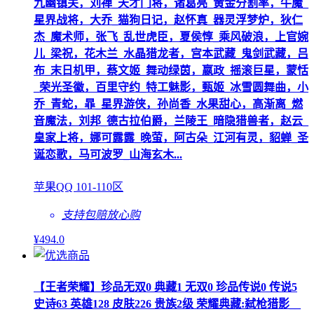
九幽镇关，刘禅_天才门将，诸葛亮_黄金分割率，牛魔_
星界战将，大乔_猫狗日记，赵怀真_器灵浮梦炉，狄仁
杰_魔术师，张飞_乱世虎臣，夏侯惇_乘风破浪，上官婉
儿_梁祝，花木兰_水晶猎龙者，宫本武藏_鬼剑武藏，吕
布_末日机甲，蔡文姬_舞动绿茵，嬴政_摇滚巨星，蒙恬
_荣光圣徽，百里守约_特工魅影，甄姬_冰雪圆舞曲，小
乔_青蛇，暃_星界游侠，孙尚香_水果甜心，高渐离_燃
音魔法，刘邦_德古拉伯爵，兰陵王_暗隐猎兽者，赵云_
皇家上将，娜可露露_晚萤，阿古朵_江河有灵，貂蝉_圣
诞恋歌，马可波罗_山海玄木...
苹果QQ 101-110区
支持包赔
放心购
¥
494
.0
【王者荣耀】珍品无双0 典藏1 无双0 珍品传说0 传说5
史诗63 英雄128 皮肤226 贵族2级 荣耀典藏:弑枪猎影__