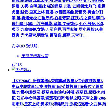
角兽,雅典娜-冰冠公主,雅典娜-黎明之约,亚瑟-心灵战警,
杨戬-天秀·启明,嬴政-摇滚巨星,元歌-云间偶戏,张飞-乱世
虎臣,赵云-皇家上将,甄姬-冰雪圆舞曲,诸葛亮-黄金分割
率,镜-青焰无极,百里守约-百相守梦,狂铁-龙之律动,李白-
谪仙醉月,芈月-浮光幕影,扁鹊-灵蛊蚀心,小乔-线条小狗,
项羽-九幽镇关,女娲-万灵启世,百里玄策-罗小黑战记,莱
西奥-光弋星穹,明世隐-百晓客,后羿-天穹守...
安卓QQ 默认服
支持包赔
放心购
¥
541
.0
【XY2604】贵族等级6/荣耀典藏数量1/传说皮肤数量7/
史诗皮肤数量24/皮肤数量104/英雄数量110/段位至尊星
耀/九霄神辉/器灵·落星盏/踏浪归/神骥·逐星野/愿照·九州
拓/幻光神枪/鸣野蒿/澜逐花归海/地狱之眼/天穹之誓(s36)/
阴阳师/皇家上将/魔术师/海滩派对/原初追遂者/女武神/蔬