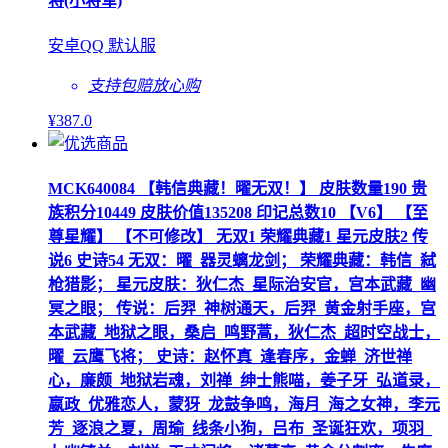
将(小将军)
安卓QQ 默认服
支持包赔
放心购
¥
387
.0
MCK640084 【韩信典藏！曜无双！】 皮肤数量190 贵
族积分10449 皮肤价值135208 印记总数10 【V6】 【至
尊星耀】 【不可修改】 无双1 荣耀典藏1 星元皮肤2 传
说6 史诗54 无双：曜_器灵螭龙剑； 荣耀典藏：韩信_弑
枪猎影； 星元皮肤：狄仁杰_星际治安官，宫本武藏_幽
冥之眼； 传说：后羿_神树通天，后羿_黄金射手座，宫
本武藏_地狱之眼，桑启_鸣野蒿，狄仁杰_超时空战士，
曜_云鹰飞将； 史诗：赵怀真_逢春序，金蝉_济世禅
心，廉颇_地狱岩魂，刘禅_绅士熊喵，姜子牙_弘道录，
嬴政_优雅恋人，蒙犽_龙鼓争鸣，海月_海之女神，李元
芳_逐浪之夏，周瑜_线条小狗，吕布_圣诞狂欢，项羽_