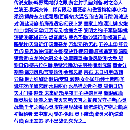
传说皮肤:鸣野蒿|地狱之眼|黄金射手座|刘备-时之恋人|
兰陵王-默契交锋__稀有限定:蔷薇恋人|傲雪梅枪|李小龙|
梁祝|狮舞东方|拒霜思|百解令|大漠名商|古海寻踪|海滩派
对|海盐诗旅|航海奇遇记|幻夜卜梦|皇家上将|混沌棋|火炮
绅士|剑破天穹|江河有灵|金庭之子|黎明之约|千军破阵|擒
涛扼浪|驱傩正仪|燃音魔法|荣光圣徽|沙漠行僧|探海日志|
醍醐杖|天穹祈灯|玩趣恶龙|万华元夜|无心|五谷丰年|纤云
弄巧|星界游侠|演武夺筹|疑决卦|阴阳师|原初追逐者|暗隐
猎兽者|白龙吟|冰冠公主|冰雪圆舞曲|乘风破浪|大乔-猫
狗日记|德古拉伯爵|地狱岩魂|功夫厨神|鬼剑武藏|黄金分
割率|箭羽风息|节奏热浪|金属风暴|吕布-末日机甲|玫瑰
异探|魅力维加斯|魅语|梦奇-顽趣|女仆咖啡|绅士熊喵|圣
诞狂欢|圣诞恋歌|水果甜心|水晶猎龙者|孙策-猫狗日记|
天才门将|赵云-未来纪元|星夜王子|摇滚巨星|鹰眼统帅|
幽灵船长|逐浪之夏|噬灭天穹|天穹之誓|曙光守护者|心灵
战警|千年之狐|心灵骇客|星界战将|谧流熔炉|万物之道|原
初探秘者|云中旅人|暖冬·兔眠|灵卜魔法|虚灵犬护|逆浪
荇歌|百里玄策-罗小黑战记|荣光之...