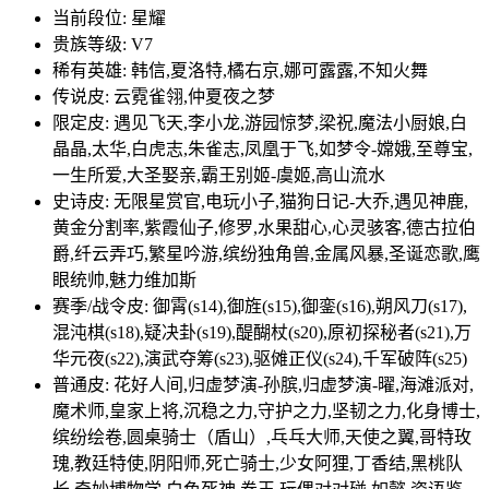
当前段位: 星耀
贵族等级: V7
稀有英雄: 韩信,夏洛特,橘右京,娜可露露,不知火舞
传说皮: 云霓雀翎,仲夏夜之梦
限定皮: 遇见飞天,李小龙,游园惊梦,梁祝,魔法小厨娘,白
晶晶,太华,白虎志,朱雀志,凤凰于飞,如梦令-嫦娥,至尊宝,
一生所爱,大圣娶亲,霸王别姬-虞姬,高山流水
史诗皮: 无限星赏官,电玩小子,猫狗日记-大乔,遇见神鹿,
黄金分割率,紫霞仙子,修罗,水果甜心,心灵骇客,德古拉伯
爵,纤云弄巧,繁星吟游,缤纷独角兽,金属风暴,圣诞恋歌,鹰
眼统帅,魅力维加斯
赛季/战令皮: 御霄(s14),御旌(s15),御銮(s16),朔风刀(s17),
混沌棋(s18),疑决卦(s19),醍醐杖(s20),原初探秘者(s21),万
华元夜(s22),演武夺筹(s23),驱傩正仪(s24),千军破阵(s25)
普通皮: 花好人间,归虚梦演-孙膑,归虚梦演-曜,海滩派对,
魔术师,皇家上将,沉稳之力,守护之力,坚韧之力,化身博士,
缤纷绘卷,圆桌骑士（盾山）,乓乓大师,天使之翼,哥特玫
瑰,教廷特使,阴阳师,死亡骑士,少女阿狸,丁香结,黑桃队