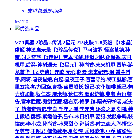
支持包赔
放心购
¥
617
.0
V7 1典藏 2珍品 3传说 2星元 215皮肤 128英雄 【1水晶】
虞姬-神鉴启示录【2珍品传说】马可波罗-怪盗基德,孙
策-时之奇旅【3传说】宫本武藏-地狱之眼,孙尚香-末日
机甲,后羿-神树通天【2星元】孙尚香-未来机甲,西施-游
龙堇华【55史诗】元歌-无心,赵云-未来纪元,澜-赏金猎
手,阿轲-暗夜猫娘,白起-星夜王子,百里守约-特工魅影,百
里玄策-热力回旋,曹操-幽灵船长,妲己-女仆咖啡,妲己-魅
力维加斯,狄仁杰-魔术师,狄仁杰-鹰眼统帅,典韦-蓝屏警
告,宫本武藏-鬼剑武藏,橘右京-修罗,铠-曙光守护者,老夫
子-航海奇遇记,李白-千年之狐,李元芳-逐浪之夏,刘禅-绅
士熊喵,露娜-紫霞仙子,吕布-末日机甲,蒙犽-龙鼓争鸣,裴
擒虎-李小龙,孙尚香-水果甜心,孙尚香-时之恋人,孙悟空-
至尊宝,王昭君-偶像歌手,夏侯惇-乘风破浪,小乔-缤纷独