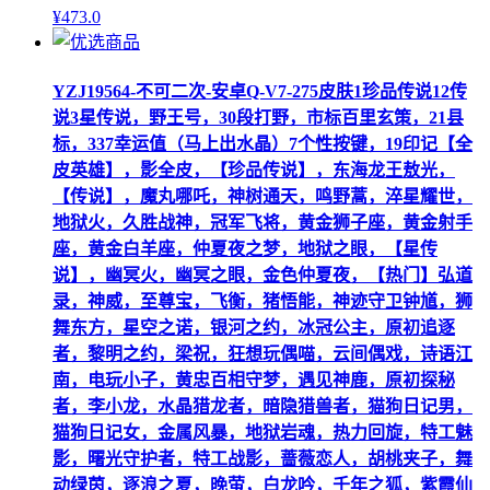
¥
473
.0
YZJ19564-不可二次-安卓Q-V7-275皮肤1珍品传说12传
说3星传说，野王号，30段打野，市标百里玄策，21县
标，337幸运值（马上出水晶）7个性按键，19印记【全
皮英雄】，影全皮，【珍品传说】，东海龙王敖光，
【传说】，魔丸哪吒，神树通天，鸣野蒿，淬星耀世，
地狱火，久胜战神，冠军飞将，黄金狮子座，黄金射手
座，黄金白羊座，仲夏夜之梦，地狱之眼，【星传
说】，幽冥火，幽冥之眼，金色仲夏夜，【热门】弘道
录，神威，至尊宝，飞衡，猪悟能，神迹守卫钟馗，狮
舞东方，星空之诺，银河之约，冰冠公主，原初追逐
者，黎明之约，梁祝，狂想玩偶喵，云间偶戏，诗语江
南，电玩小子，黄忠百相守梦，遇见神鹿，原初探秘
者，李小龙，水晶猎龙者，暗隐猎兽者，猫狗日记男，
猫狗日记女，金属风暴，地狱岩魂，热力回旋，特工魅
影，曙光守护者，特工战影，蔷薇恋人，胡桃夹子，舞
动绿茵，逐浪之夏，晚萤，白龙吟，千年之狐，紫霞仙