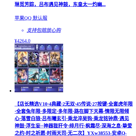
琳觅芳踪，吕布遇见神鼓，东皇太一灼幽...
苹果QQ 默认服
支持包赔
放心购
¥
4264
.0
【店长精选V10·4典藏·2无双·45传说·27按键·全套虎年限
·全套兔年限·多限定·多年限·路在脚下天幕·情限无限倾
心·落雪白狼·吕布曦玄引·乘龙淬吴钩·乘龙铭钟鼎·遇见
神鼓·浮生妄··神器狴犴令·绯月行·枫霜尽·深海之息·挚爱
之约·时之祈愿·时雨天司·无二次】YXw38553-安卓Q-