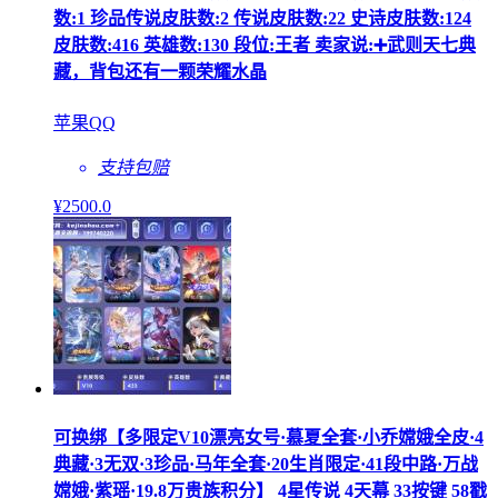
数:1 珍品传说皮肤数:2 传说皮肤数:22 史诗皮肤数:124
皮肤数:416 英雄数:130 段位:王者 卖家说:➕武则天七典
藏，背包还有一颗荣耀水晶
苹果QQ
支持包赔
¥
2500
.0
可换绑【多限定V10漂亮女号·慕夏全套·小乔嫦娥全皮·4
典藏·3无双·3珍品·马年全套·20生肖限定·41段中路·万战
嫦娥·紫瑶·19.8万贵族积分】 4星传说 4天幕 33按键 58戳