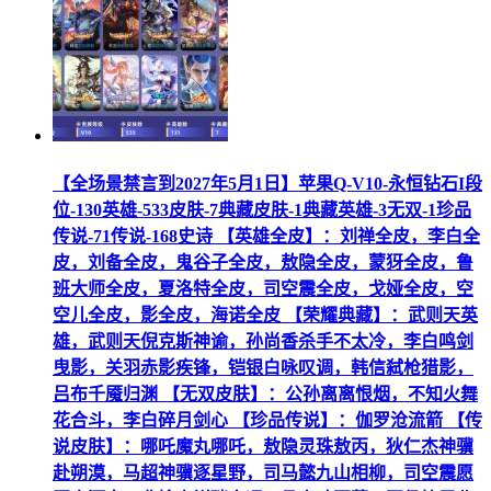
【全场景禁言到2027年5月1日】苹果Q-V10-永恒钻石I段
位-130英雄-533皮肤-7典藏皮肤-1典藏英雄-3无双-1珍品
传说-71传说-168史诗 【英雄全皮】：刘禅全皮，李白全
皮，刘备全皮，鬼谷子全皮，敖隐全皮，蒙犽全皮，鲁
班大师全皮，夏洛特全皮，司空震全皮，戈娅全皮，空
空儿全皮，影全皮，海诺全皮 【荣耀典藏】：武则天英
雄，武则天倪克斯神谕，孙尚香杀手不太冷，李白鸣剑
曳影，关羽赤影疾锋，铠银白咏叹调，韩信弑枪猎影，
吕布千魇归渊 【无双皮肤】：公孙离离恨烟，不知火舞
花合斗，李白碎月剑心 【珍品传说】：伽罗沧流箭 【传
说皮肤】：哪吒魔丸哪吒，敖隐灵珠敖丙，狄仁杰神骥
赴朔漠，马超神骥逐星野，司马懿九山相柳，司空震愿