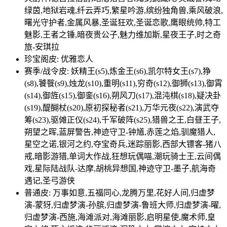
绿茵,地狱岩魂,纤云弄巧,繁星吟游,缤纷独角兽,乘风破浪,
曙光守护者,金属风暴,圣诞狂欢,圣诞恋歌,鹰眼统帅,特工
魅影,王者之锤,暗夜贵公子,魅力维加斯,星夜王子,时之奇
旅-安琪拉
珍宝阁皮: 优雅恋人
赛季/战令皮: 妖精王(s5),炼金王(s6),凯尔特女王(s7),狰
(s8),饕餮(s9),烛龙(s10),重明(s11),穷奇(s12),御狮(s13),御霄
(s14),御旌(s15),御銮(s16),朔风刀(s17),混沌棋(s18),疑决卦
(s19),醍醐杖(s20),原初探秘者(s21),万华元夜(s22),演武夺
筹(s23),驱傩正仪(s24),千军破阵(s25),猎兽之王,白昼王子,
朔望之晖,蓝屏警告,神迹守卫-钟馗,赤莲之焰,驯魔猎人,
星空之诺,银河之约,夺宝奇兵,迷踪丽影,西部大镖客-猪八
戒,暗影游猎,单词大作战,狂想玩偶喵,潮玩骑士王,云间偶
戏,星际陆战队-达摩,胡桃异想国,神迹守卫-墨子,航海奇
遇记,圣弓游侠
普通皮: 万事如意,五福同心,龙腾万里,花好人间,归虚梦
演-蒙犽,归虚梦演-孙膑,归虚梦演-鲁班大师,归虚梦演-曜,
归虚梦演-西施,海滩派对,海滩丽影,启明星使,魔术师,皇