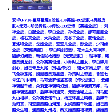
安卓Q-V10-至尊星耀II段位-130英雄-492皮肤-4典藏皮
肤-6无双-6珍品传说-59传说-133史诗 【英雄全皮】：刘
禅全皮，白起全皮，李白全皮，孙权全皮，娜可露露全
皮，橘右京全皮，大禹全皮，鬼谷子全皮，蒙恬全皮，
夏洛特全皮，戈娅全皮，空空儿全皮，影全皮，少司缘
全皮 【荣耀典藏】：李白鸣剑曳影，花木兰九霄神辉，
貂蝉幻阙歌，韩信弑枪猎影 【无双皮肤】：铠神罪，曜
器灵螭龙剑，公孙离离恨烟，小乔时之魔女，李白碎月
剑心，妲己青丘九尾 【珍品传说】：瑶大耳狗之梦，张
飞兔狲蓬尾，嫦娥器灵落星盏，孙策时之奇旅，鲁班七
号江户川柯南，马可波罗怪盗基德 【传说皮肤】：云缨
神骥越千峰，朵莉亚神骥鸣幻洲，貂蝉神骥聚万邦，马
超神骥逐星野，后羿神树通天，元歌诡秘之主，司马懿
九山相柳，公孙离云诺千山，杨玉环星之鸣奏，后羿千
劫归真，司空震愿照山河定，女娲愿照千秋盛，妲己愿
照众生和，澜愿照九州拓，蔡文姬愿照福禄聚，虞姬愿