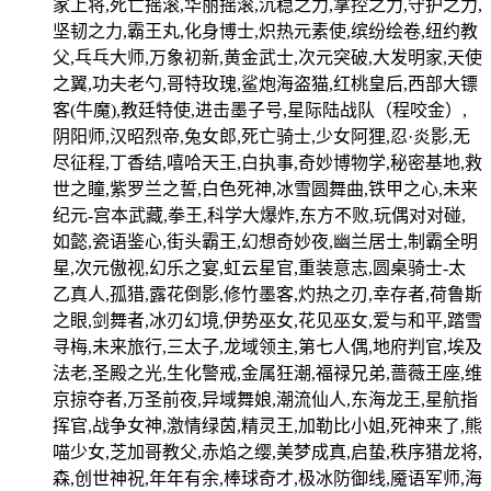
家上将,死亡摇滚,华丽摇滚,沉稳之力,掌控之力,守护之力,
坚韧之力,霸王丸,化身博士,炽热元素使,缤纷绘卷,纽约教
父,乓乓大师,万象初新,黄金武士,次元突破,大发明家,天使
之翼,功夫老勺,哥特玫瑰,鲨炮海盗猫,红桃皇后,西部大镖
客(牛魔),教廷特使,进击墨子号,星际陆战队（程咬金）,
阴阳师,汉昭烈帝,兔女郎,死亡骑士,少女阿狸,忍·炎影,无
尽征程,丁香结,嘻哈天王,白执事,奇妙博物学,秘密基地,救
世之瞳,紫罗兰之誓,白色死神,冰雪圆舞曲,铁甲之心,未来
纪元-宫本武藏,拳王,科学大爆炸,东方不败,玩偶对对碰,
如懿,瓷语鉴心,街头霸王,幻想奇妙夜,幽兰居士,制霸全明
星,次元傲视,幻乐之宴,虹云星官,重装意志,圆桌骑士-太
乙真人,孤猎,露花倒影,修竹墨客,灼热之刃,幸存者,荷鲁斯
之眼,剑舞者,冰刃幻境,伊势巫女,花见巫女,爱与和平,踏雪
寻梅,未来旅行,三太子,龙域领主,第七人偶,地府判官,埃及
法老,圣殿之光,生化警戒,金属狂潮,福禄兄弟,蔷薇王座,维
京掠夺者,万圣前夜,异域舞娘,潮流仙人,东海龙王,星航指
挥官,战争女神,激情绿茵,精灵王,加勒比小姐,死神来了,熊
喵少女,芝加哥教父,赤焰之缨,美梦成真,启蛰,秩序猎龙将,
森,创世神祝,年年有余,棒球奇才,极冰防御线,魇语军师,海