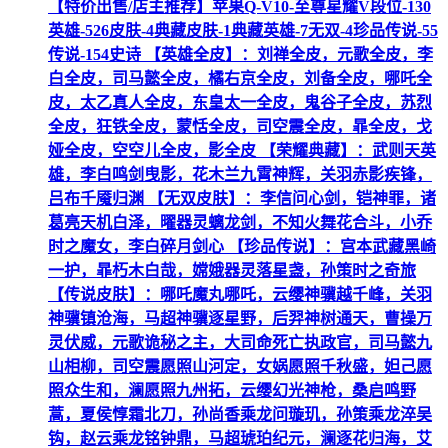
【特价出售/店主推荐】苹果Q-V10-至尊星耀V段位-130
英雄-526皮肤-4典藏皮肤-1典藏英雄-7无双-4珍品传说-55
传说-154史诗 【英雄全皮】：刘禅全皮，元歌全皮，李
白全皮，司马懿全皮，橘右京全皮，刘备全皮，哪吒全
皮，太乙真人全皮，东皇太一全皮，鬼谷子全皮，苏烈
全皮，狂铁全皮，蒙恬全皮，司空震全皮，暃全皮，戈
娅全皮，空空儿全皮，影全皮 【荣耀典藏】：武则天英
雄，李白鸣剑曳影，花木兰九霄神辉，关羽赤影疾锋，
吕布千魇归渊 【无双皮肤】：李信问心剑，铠神罪，诸
葛亮天机白泽，曜器灵螭龙剑，不知火舞花合斗，小乔
时之魔女，李白碎月剑心 【珍品传说】：宫本武藏黑崎
一护，暃朽木白哉，嫦娥器灵落星盏，孙策时之奇旅
【传说皮肤】：哪吒魔丸哪吒，云缨神骥越千峰，关羽
神骥镇沧海，马超神骥逐星野，后羿神树通天，曹操万
灵伏威，元歌诡秘之主，大司命死亡执政官，司马懿九
山相柳，司空震愿照山河定，女娲愿照千秋盛，妲己愿
照众生和，澜愿照九州拓，云缨幻光神枪，桑启鸣野
蒿，夏侯惇霜北刀，孙尚香乘龙问璇玑，孙策乘龙淬吴
钩，赵云乘龙铭钟鼎，马超琥珀纪元，澜逐花归海，艾