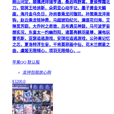
照山河定，裴擒虎祥瑞亨通，桑启鸣野蒿，夏侯惇霜北
刀，铠冥王哈迪斯，朵莉亚心动手记，墨子黄金天蝎
座，海月金乌负日，孙尚香乘龙问璇玑，孙策乘龙淬吴
钩，赵云乘龙铭钟鼎，马超琥珀纪元，澜逐花归海，艾
琳觅芳踪，大乔时之奇旅，吕布遇见神鼓，马可波罗妄
想实况，东皇太一灼幽烈阳，诸葛亮鹤羽星尊，澜电玩
雷克斯，亚瑟追逃游戏，安琪拉追逃游戏，公孙离记忆
之芯，夏洛特浮生妄，干将莫邪画中仙，花木兰燃星之
曲，虞姬无限倾心，项羽无限倾心，...
苹果QQ 默认服
支持包赔
放心购
¥
3200
.0