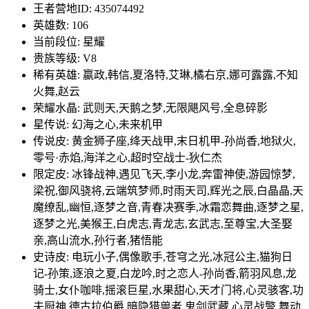
王者营地ID: 435074492
英雄数: 106
当前段位: 星耀
贵族等级: V8
稀有英雄: 嬴政,韩信,夏洛特,艾琳,橘右京,娜可露露,不知
火舞,赵云
荣耀水晶: 武则天,天鹅之梦,无限飓风号,全息碎影
星传说: 幻海之心,未来机甲
传说皮: 黄金狮子座,绛天战甲,末日机甲-孙尚香,地狱火,
零号·赤焰,海洋之心,超时空战士-狄仁杰
限定皮: 冰锋战神,遇见飞天,李小龙,奔雷神使,游园惊梦,
梁祝,御风骁将,云端筑梦师,时雨天司,辉光之辰,白晶晶,天
魔缭乱,幽恒,逐梦之音,青春决赛季,冰霜恋舞曲,逐梦之星,
逐梦之光,美猴王,白虎志,青龙志,玄武志,至尊宝,大圣娶
亲,高山流水,孙行者,猪悟能
史诗皮: 电玩小子,偶像歌手,苍穹之光,冰冠公主,猫狗日
记-孙策,逐浪之夏,白龙吟,时之恋人-孙尚香,箭羽风息,龙
骑士,女仆咖啡,摇滚巨星,水果甜心,天才门将,心灵骇客,功
夫厨神,德古拉伯爵,暗隐猎兽者,鬼剑武藏,心灵战警,舞动