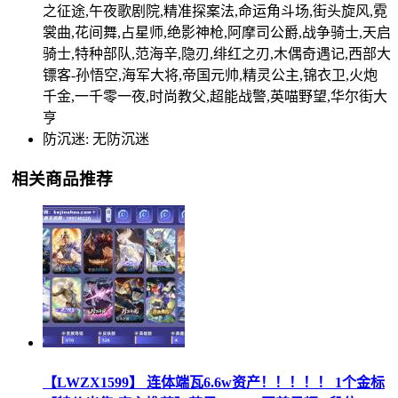
之征途,午夜歌剧院,精准探案法,命运角斗场,街头旋风,霓
裳曲,花间舞,占星师,绝影神枪,阿摩司公爵,战争骑士,天启
骑士,特种部队,范海辛,隐刃,绯红之刃,木偶奇遇记,西部大
镖客-孙悟空,海军大将,帝国元帅,精灵公主,锦衣卫,火炮
千金,一千零一夜,时尚教父,超能战警,英喵野望,华尔街大
亨
防沉迷: 无防沉迷
相关商品推荐
【LWZX1599】 连体端瓦6.6w资产！！！！！ 1个金标