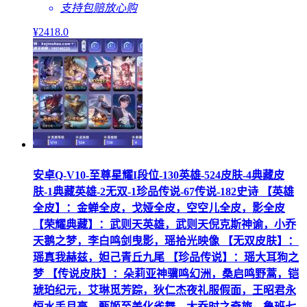
支持包赔
放心购
¥
2418
.0
安卓Q-V10-至尊星耀I段位-130英雄-524皮肤-4典藏皮
肤-1典藏英雄-2无双-1珍品传说-67传说-182史诗 【英雄
全皮】：金蝉全皮，戈娅全皮，空空儿全皮，影全皮
【荣耀典藏】：武则天英雄，武则天倪克斯神谕，小乔
天鹅之梦，李白鸣剑曳影，瑶拾光映像 【无双皮肤】：
瑶真我赫兹，妲己青丘九尾 【珍品传说】：瑶大耳狗之
梦 【传说皮肤】：朵莉亚神骥鸣幻洲，桑启鸣野蒿，铠
琥珀纪元，艾琳觅芳踪，狄仁杰夜礼服假面，王昭君永
恒水手月亮，甄姬至美化雀舞，大乔时之奇旅，鲁班七