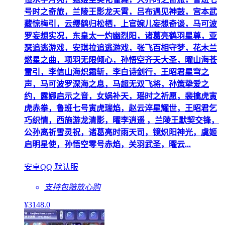
号时之奇旅，兰陵王影龙天霄，吕布遇见神鼓，宫本武
藏惊梅引，云缨鹤归松栖，上官婉儿妄想奇谈，马可波
罗妄想实况，东皇太一灼幽烈阳，诸葛亮鹤羽星尊，亚
瑟追逃游戏，安琪拉追逃游戏，张飞百相守梦，花木兰
燃星之曲，项羽无限倾心，孙悟空齐天大圣，曜山海苍
雷引，李信山海炽霜斩，李白诗剑行，王昭君星穹之
声，马可波罗深海之息，马超无双飞将，孙策挚爱之
约，露娜启示之音，女娲补天，瑶时之祈愿，裴擒虎寅
虎赤拳，鲁班七号寅虎瑞焰，赵云淬星耀世，王昭君乞
巧织情，西施游龙清影，曜李逍遥 ，兰陵王默契交锋，
公孙离祈雪灵祝，诸葛亮时雨天司，镜炽阳神光，虞姬
启明星使，孙悟空零号赤焰，关羽武圣，曜云...
安卓QQ 默认服
支持包赔
放心购
¥
3148
.0