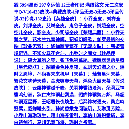
戳 5994星币 297幸运值 12王者印记 满级铭文 无二次安
卓Q-V10-433皮肤-4典藏皮肤-1珍品无双-3无双-3珍品传
说-32传说-132史诗【英雄全皮】：小乔全皮，刘禅全
皮，刘邦全皮，艾琳全皮，鬼谷子全皮，嫦娥全皮，空
空儿全皮，影全皮，少司缘全皮【荣耀典藏】：小乔天
鹅之梦，花木兰九霄神辉，貂蝉幻阙歌，伽罗最初的交
响【珍品无双】：貂蝉馥梦繁花【无双皮肤】：甄姬雪
境奇遇，不知火舞花合斗，小乔时之魔女【珍品传
说】：瑶大耳狗之梦，张飞兔狲蓬尾，嫦娥器灵落星盏
【星元皮肤】：貂蝉金色仲夏夜，武则天幻海之心，瑶
时之愿境，孙尚香未来机甲【天幕】：灿若星河天幕，
繁花交响诗天幕，金虎啸春天幕，鸿兔大展天幕【传说
皮肤】：云缨神骥越千峰，关羽神骥镇沧海，朵莉亚神
骥鸣幻洲，狄仁杰神骥赴朔漠，貂蝉神骥聚万邦，马超
神骥逐星野，王昭君长夜焕生，后羿神树通天，桑启鸣
野蒿，貂蝉曦玄引，孙尚香乘龙问璇玑，艾琳觅芳踪，
小乔山海琳琅生，曜山海苍雷引，李信山海炽霜斩，李
白诗剑行，马超无双飞将，瑶时之祈愿...