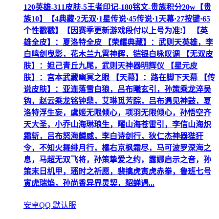
120英雄-311皮肤-5王者印记-180铭文-贵族积分20w【贵
族10】【4典藏·2无双·1星传说·45传说·1天幕·27按键·65
个性戳戳】【因赛季更新游戏段付以上号为准!】 【英
雄全皮】：夏洛特全皮 【荣耀典藏】：武则天英雄，李
白鸣剑曳影，花木兰九霄神辉，铠银白咏叹调 【无双皮
肤】：妲己青丘九尾，武则天神器明辉仪 【星元皮
肤】：宫本武藏幽冥之眼 【天幕】：路在脚下天幕 【传
说皮肤】：亚连落雪白狼，吕布曦玄引，孙策乘龙淬吴
钩，赵云乘龙铭钟鼎，艾琳觅芳踪，吕布遇见神鼓，夏
洛特浮生妄，虞姬无限倾心，项羽无限倾心，孙悟空齐
天大圣，小乔山海琳琅生，曜山海苍雷引，李信山海炽
霜斩，吕布怒海麟威，李白诗剑行，狄仁杰神器狴犴
令，不知火舞绯月行，橘右京枫霜尽，马可波罗深海之
息，马超无双飞将，孙策挚爱之约，露娜启示之音，孙
策末日机甲，瑶时之祈愿，裴擒虎寅虎赤拳，鲁班七号
寅虎瑞焰，孙尚香异界灵契，貂蝉遇...
安卓QQ 默认服