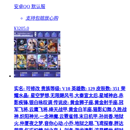
安卓QQ 默认服
支持包赔
放心购
¥
3205
.0
实名: 可修改 贵族等级: V10 英雄数: 129 皮肤数: 351 荣
耀水晶: 星空梦想,无限飓风号,大秦宣太后,星域神启,赤
影疾锋,银白咏叹调 传说皮: 黄金狮子座,黄金射手座,冠
军飞将,云鹰飞将,绛天战甲,黄金白羊座,猫影幻舞,久胜战
神,炽阳神光,一念神魔,云霓雀翎,末日机甲-孙尚香,地狱
火,仲夏夜之梦,音你心动-小乔,地狱之眼,飞鸢探春,胖达