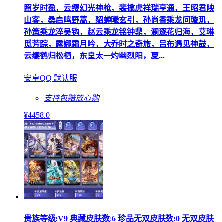
照岁时盈，云缨幻光神枪，裴擒虎祥瑞亨通，王昭君映
山客，桑启鸣野蒿，貂蝉曦玄引，孙尚香乘龙问璇玑，
孙策乘龙淬吴钩，赵云乘龙铭钟鼎，澜逐花归海，艾琳
觅芳踪，露娜霜月吟，大乔时之奇旅，吕布遇见神鼓，
云缨鹤归松栖，东皇太一灼幽烈阳，夏...
安卓QQ 默认服
支持包赔
放心购
¥
4458
.0
贵族等级:V9 典藏皮肤数:6 珍品无双皮肤数:0 无双皮肤