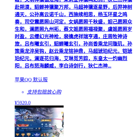
赴朔漠，貂蝉神骥聚万邦，马超神骥逐星野，后羿神树
通天，公孙离云诺千山，西施续相思，杨玉环星之鸣
奏，司空震愿照山河定，女娲愿照千秋盛，妲己愿照众
生和，澜愿照九州拓，蔡文姬愿照福禄聚，虞姬愿照岁
时盈，云缨幻光神枪，裴擒虎祥瑞亨通，庄周牧神诗
旅，吕布曦玄引，貂蝉曦玄引，孙尚香乘龙问璇玑，孙
策乘龙淬吴钩，赵云乘龙铭钟鼎，马超琥珀纪元，铠琥
珀纪元，澜逐花归海，艾琳觅芳踪，东皇太一灼幽烈
阳，吕布怒海麟威，李白诗剑行，狄仁杰神...
苹果QQ 默认服
支持包赔
放心购
¥
5920
.0