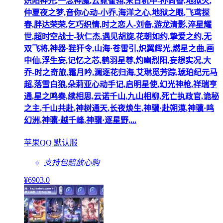
炽阳神光,一念神魔,云霓雀翎,末日机甲-孙尚香,地狱火,
仲夏夜之梦,音你心动-小乔,海洋之心,地狱之眼,飞鸢探
春,胖达荣荣,乞巧织情,时之恋人-刘备,游龙清影,淬星耀
世,超时空战士-狄仁杰,遇见胡旋,花朝如约,挚爱之约,无
双飞将,神器·狴犴令,山海·苍雷引,炽翼辉光,燃星之曲,画
中仙,浮生妄,记忆之芯,鹤羽星尊,灼幽烈阳,妄想实况,大
乔-时之奇旅,霜月吟,澜逐花归海,艾琳觅芳踪,琥珀纪元马
超,落雪白狼,朵莉亚心动手记,启明星使,幻光神枪,祥瑞亨
通,星之鸣奏,续相思,云诺千山,九山相柳,死亡执政官,诡秘
之主,千山共赴,神树通天,长夜焕生,神骥·赴朔漠,神骥·鸣
幻洲,神骥·越千峰,神骥·逐星野,...
苹果QQ 默认服
支持包赔
放心购
¥
6903
.0