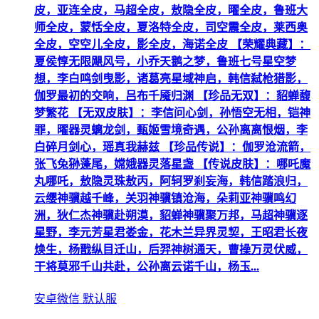
皮，亚连全皮，马超全皮，敖隐全皮，曜全皮，鲁班大
师全皮，蒙恬全皮，夏洛特全皮，司空震全皮，莱西奥
全皮，空空儿全皮，影全皮，海诺全皮 【荣耀典藏】：
夏侯惇无限飓风号，小乔天鹅之梦，鲁班七号星空梦
想，李白鸣剑曳影，诸葛亮星域神启，韩信弑枪猎影，
伽罗最初的交响，吕布千魇归渊 【珍品无双】：貂蝉馥
梦繁花 【无双皮肤】：李信问心剑，孙悟空无相，铠神
罪，曜器灵螭龙剑，甄姬雪境奇遇，公孙离离恨烟，李
白碎月剑心，瑶真我赫兹 【珍品传说】：伽罗沧流箭，
张飞兔狲蓬尾，嫦娥器灵落星盏 【传说皮肤】：哪吒魔
丸哪吒，敖隐灵珠敖丙，阿轲罗刹妄海，韩信踏浪归，
云缨神骥越千峰，关羽神骥镇沧海，朵莉亚神骥鸣幻
洲，狄仁杰神骥赴朔漠，貂蝉神骥聚万邦，马超神骥逐
星野，李元芳星君娄金，花木兰异界灵契，王昭君长夜
焕生，杨戬纵目迁山，后羿神树通天，曹操万灵伏威，
干将莫邪千山共赴，公孙离云诺千山，杨玉...
安卓微信 默认服