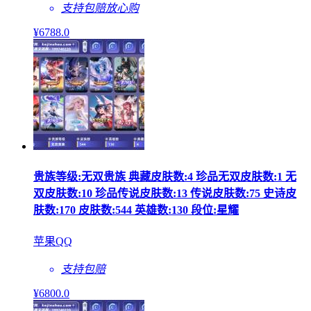
支持包赔
放心购
¥
6788
.0
贵族等级:无双贵族 典藏皮肤数:4 珍品无双皮肤数:1 无
双皮肤数:10 珍品传说皮肤数:13 传说皮肤数:75 史诗皮
肤数:170 皮肤数:544 英雄数:130 段位:星耀
苹果QQ
支持包赔
¥
6800
.0