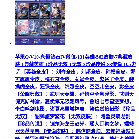
苹果Q-V10-永恒钻石IV段位-131英雄-562皮肤-7典藏皮
肤-1典藏英雄-1珍品无双-1无双-3珍品传说-88传说-195史
诗 【英雄全皮】：刘禅全皮，刘邦全皮，孙权全皮，娜
可露露全皮，橘右京全皮，女娲全皮，鬼谷子全皮，裴
擒虎全皮，狂铁全皮，嫦娥全皮，空空儿全皮，影全皮
【荣耀典藏】：武则天英雄，孙悟空全息碎影，武则天
倪克斯神谕，夏侯惇无限飓风号，鲁班七号星空梦想，
李白鸣剑曳影，诸葛亮星域神启，韩信弑枪猎影 【珍品
无双】：貂蝉馥梦繁花 【无双皮肤】：曜器灵螭龙剑
【珍品传说】：铠东海龙王敖光，瑶大耳狗之梦，嫦娥
器灵落星盏 【传说皮肤】：韩信踏浪归，云缨神骥越千
峰，关羽神骥镇沧海，朵莉亚神骥鸣幻洲，狄仁杰神骥