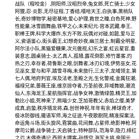
战队（程咬金）,阴阳师,汉昭烈帝,兔女郎,死亡骑士,少女
阿狸,忍·炎影,无尽征程,丁香结,嘻哈天王,白执事,黑桃队
长,奇妙博物学,秘密基地,爱心护理,救世之瞳,白色死神,野
性能量,冰雪圆舞曲,铁甲之心,未来纪元-宫本武藏,拳王,
职棒王牌,科学大爆炸,东方不败,玩偶对对碰,如懿,爱与正
义,瓷语鉴心,街头霸王,幻想奇妙夜,幽兰居士,制霸全明星,
阿尔法小队,黑猫爱糖果,次元傲视,幻乐之宴,虹云星官,重
装意志,圆桌骑士-太乙真人,孤猎,露花倒影,修竹墨客,灼
热之刃,幸存者,荷鲁斯之眼,剑舞者,冰刃幻境,伊势巫女,花
见巫女,爱与和平,踏雪寻梅,未来旅行,三太子,龙域领主,第
七人偶,地府判官,埃及法老,圣殿之光,生化警戒,金属狂潮,
福禄兄弟,蔷薇王座,维京掠夺者,万圣前夜,异域舞娘,潮流
仙人,东海龙王,星航指挥官,战争女神,激情绿茵,精灵王,加
勒比小姐,死神来了,熊喵少女,芝加哥教父,赤焰之缨,美梦
成真,启蛰,秩序猎龙将,森,创世神祝,年年有余,棒球奇才,
极冰防御线,魇语军师,海之征途,午夜歌剧院,精准探案法,
命运角斗场,街头旋风,霓裳曲,花间舞,占星师,绝影神枪,阿
摩司公爵,战争骑士,天启骑士,特种部队,范海辛,隐刃,绯红
之刃,木偶奇遇记,西部大镖客-孙悟空,海军大将,帝国元