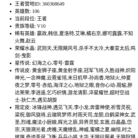
王者营地ID: 360368649
英雄数: 106
当前段位: 王者
贵族等级: V10
稀有英雄: 嬴政,韩信,夏洛特,艾琳,橘右京,娜可露露,不知
火舞,赵云
荣耀水晶: 武则天,无限飓风号,杀手不太冷,大秦宣太后,鸣
剑·曳影
星传说: 幻海之心,零号·雷霆
传说皮: 黄金狮子座,黄金射手座,冠军飞将,久胜战神,炽阳
神光,一念神魔,云霓雀翎,末日机甲-孙尚香,地狱火,仲夏
夜之梦,零号·赤焰,海洋之心,地狱之眼,音你心动-周瑜,胖
达荣荣,李逍遥,乞巧织情,游龙清影,淬星耀世,超时空战
士-狄仁杰,遇见胡旋
限定皮: 冰锋战神,遇见飞天,李小龙,奔雷神使,祈雪灵祝,
梁祝,御风骁将,云端筑梦师,时雨天司,龙胆,白鹤梁神女,武
圣,烈魂,魔法小厨娘,辉光之辰,异界灵契,玄嵩,白晶晶,岱
宗,天狼溯光者,虎魄,天魔缭乱,神威,蜜橘之夏,幽恒,时之
彼端,奇迹圣诞,飞衡,乒乒小将,太华,天狼征服者,天狼狩猎