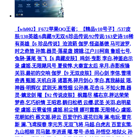
【wh002】F672苹果QQ王者；【精品v10号子】/537皮
肤/130英雄/6典藏/9无双/6珍品传说/92传说/163史诗/10稀
有英雄【6 珍品传说】沧流箭 伽罗,怪盗基德 马可波罗,
时之奇旅 孙策,器灵·落星盏 嫦娥,江户川柯南 鲁班七号,
兔狲·蓬尾 张飞【6 典藏皮肤】鸣剑·曳影 李白,神鉴启示
录 虞姬,无限飓风号 夏侯惇,大秦宣太后 芈月,赤影疾锋
关羽,最初的交响 伽罗【9 无双皮肤】问心剑 李信,雪境
奇遇 甄姬,天机白泽 诸葛亮,碎月剑心 李白,真我赫兹 瑶,
神器·明辉仪 武则天,离恨烟 公孙离,花合斗 不知火舞,器
灵·螭龙剑 曜【92 传说皮肤】枫霜尽 橘右京,胖达荣荣
梦奇,乞巧织情 王昭君,鹤归松栖 云缨,武圣 关羽,启明星
使 虞姬,云霓雀翎 虞姬,前尘镜 娜可露露,无限倾心 虞姬,
花朝如约 蔡文姬,碎云 百里守约,逐花归海 澜,电玩·雷克
斯 澜,飞鸢探春 李元芳,无双飞将 马超,白虎志 百里玄策,
九山相柳 司马懿,李逍遥 曜,零号·赤焰 孙悟空,地狱火 孙