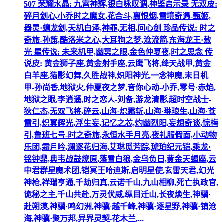
507 荣耀水晶: 九霄神辉,银白咏叹调,神鉴启示录 无双皮:
碎月剑心,小乔时之魔女,花合斗,离恨烟,雪境奇遇-甄姬,
器灵·螭龙剑,天机白泽,神罪,无相,问心剑 珍品传说: 时之
奇旅-孙策,酷洛米之心,大耳狗之梦,沧流箭,东海龙王·敖
光 星传说: 未来机甲,幽冥之眼,金色仲夏夜,时之思念 传
说皮: 黄金狮子座,黄金射手座,云鹰飞将,绛天战甲,黄金
白羊座,猫影幻舞,久胜战神,炽阳神光,一念神魔,末日机
甲-孙尚香,地狱火,仲夏夜之梦,音你心动-小乔,零号·赤焰,
地狱之眼,李逍遥,时之恋人-刘备,游龙清影,超时空战士-
狄仁杰,无双飞将,碎云,山海·炽霜斩,山海·琳琅生,山海·苍
雷引,炽翼辉光,浮生妄,记忆之芯,灼幽烈阳,妄想奇谈,惊梅
引,鲁班七号-时之奇旅,永恒水手月亮,夜礼服假面,小动物
乐团,霜月吟,澜逐花归海,艾琳觅芳踪,琥珀纪元铠,乘龙·
铭钟鼎,典韦战鼓燎原,落雪白狼,金乌负日,黄金天蝎座,云
中君群星魔术团,铠冥王哈迪斯,启明星使,玄雷天君,幻光
神枪,祥瑞亨通,千劫归真,云诺千山,九山相柳,死亡执政官,
诡秘之主,千山共赴,万灵伏威,纵目迁山,长夜焕生,神骥·
赴朔漠,神骥·鸣幻洲,神骥·越千峰,神骥·逐星野,神骥·镇沧
海,神骥·聚万邦,异界灵契-花木兰,...