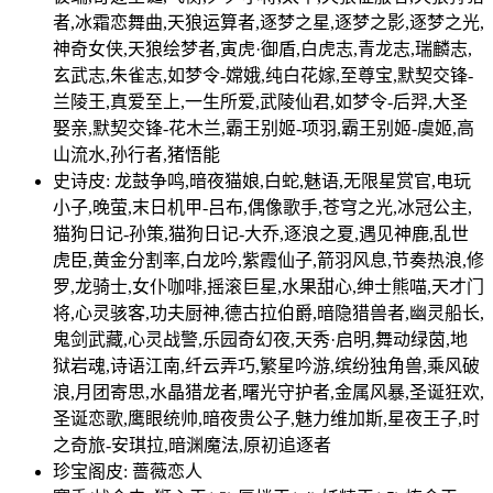
者,冰霜恋舞曲,天狼运算者,逐梦之星,逐梦之影,逐梦之光,
神奇女侠,天狼绘梦者,寅虎·御盾,白虎志,青龙志,瑞麟志,
玄武志,朱雀志,如梦令-嫦娥,纯白花嫁,至尊宝,默契交锋-
兰陵王,真爱至上,一生所爱,武陵仙君,如梦令-后羿,大圣
娶亲,默契交锋-花木兰,霸王别姬-项羽,霸王别姬-虞姬,高
山流水,孙行者,猪悟能
史诗皮: 龙鼓争鸣,暗夜猫娘,白蛇,魅语,无限星赏官,电玩
小子,晚萤,末日机甲-吕布,偶像歌手,苍穹之光,冰冠公主,
猫狗日记-孙策,猫狗日记-大乔,逐浪之夏,遇见神鹿,乱世
虎臣,黄金分割率,白龙吟,紫霞仙子,箭羽风息,节奏热浪,修
罗,龙骑士,女仆咖啡,摇滚巨星,水果甜心,绅士熊喵,天才门
将,心灵骇客,功夫厨神,德古拉伯爵,暗隐猎兽者,幽灵船长,
鬼剑武藏,心灵战警,乐园奇幻夜,天秀·启明,舞动绿茵,地
狱岩魂,诗语江南,纤云弄巧,繁星吟游,缤纷独角兽,乘风破
浪,月团寄思,水晶猎龙者,曙光守护者,金属风暴,圣诞狂欢,
圣诞恋歌,鹰眼统帅,暗夜贵公子,魅力维加斯,星夜王子,时
之奇旅-安琪拉,暗渊魔法,原初追逐者
珍宝阁皮: 蔷薇恋人