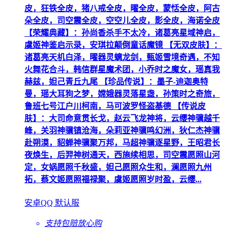
皮，狂铁全皮，猪八戒全皮，曜全皮，蒙恬全皮，阿古
朵全皮，司空震全皮，空空儿全皮，影全皮，海诺全皮
【荣耀典藏】：孙尚香杀手不太冷，诸葛亮星域神启，
虞姬神鉴启示录，安琪拉颠倒童话魔镜 【无双皮肤】：
诸葛亮天机白泽，曜器灵螭龙剑，甄姬雪境奇遇，不知
火舞花合斗，韩信群星魔术团，小乔时之魔女，瑶真我
赫兹，妲己青丘九尾 【珍品传说】：墨子-迪迦奥特
曼，瑶大耳狗之梦，嫦娥器灵落星盏，孙策时之奇旅，
鲁班七号江户川柯南，马可波罗怪盗基德 【传说皮
肤】：大司命意贯长戈，赵云飞龙神将，云缨神骥越千
峰，关羽神骥镇沧海，朵莉亚神骥鸣幻洲，狄仁杰神骥
赴朔漠，貂蝉神骥聚万邦，马超神骥逐星野，王昭君长
夜焕生，后羿神树通天，西施续相思，司空震愿照山河
定，女娲愿照千秋盛，妲己愿照众生和，澜愿照九州
拓，蔡文姬愿照福禄聚，虞姬愿照岁时盈，云缨...
安卓QQ 默认服
支持包赔
放心购