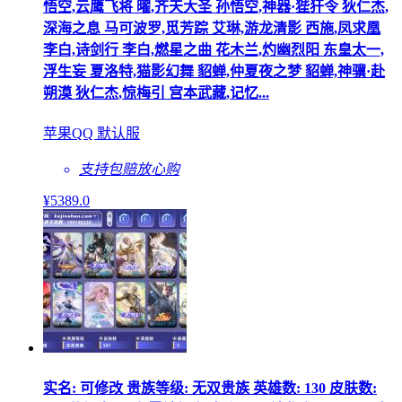
悟空,云鹰飞将 曜,齐天大圣 孙悟空,神器·狴犴令 狄仁杰,
深海之息 马可波罗,觅芳踪 艾琳,游龙清影 西施,凤求凰
李白,诗剑行 李白,燃星之曲 花木兰,灼幽烈阳 东皇太一,
浮生妄 夏洛特,猫影幻舞 貂蝉,仲夏夜之梦 貂蝉,神骥·赴
朔漠 狄仁杰,惊梅引 宫本武藏,记忆...
苹果QQ 默认服
支持包赔
放心购
¥
5389
.0
实名: 可修改 贵族等级: 无双贵族 英雄数: 130 皮肤数: