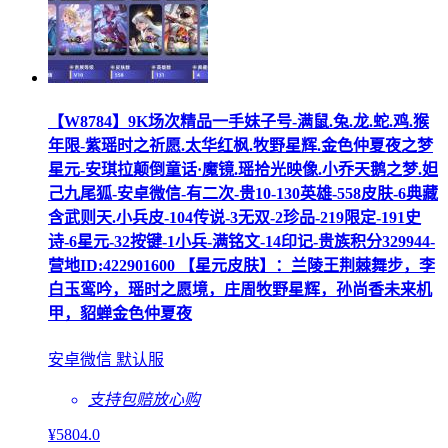
【W8784】9K场次精品一手妹子号-满鼠.兔.龙.蛇.鸡.猴
年限-紫瑶时之祈愿.太华红枫.牧野星辉.金色仲夏夜之梦
星元-安琪拉颠倒童话·魔镜.瑶拾光映像.小乔天鹅之梦.妲
己九尾狐-安卓微信-有二次-贵10-130英雄-558皮肤-6典藏
含武则天.小兵皮-104传说-3无双-2珍品-219限定-191史
诗-6星元-32按键-1小兵-满铭文-14印记-贵族积分329944-
营地ID:422901600 【星元皮肤】：兰陵王荆棘舞步，李
白玉鸾吟，瑶时之愿境，庄周牧野星辉，孙尚香未来机
甲，貂蝉金色仲夏夜
安卓微信 默认服
支持包赔
放心购
¥
5804
.0