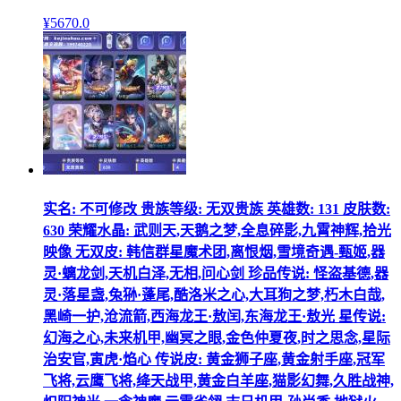
¥
5670
.0
实名: 不可修改 贵族等级: 无双贵族 英雄数: 131 皮肤数:
630 荣耀水晶: 武则天,天鹅之梦,全息碎影,九霄神辉,拾光
映像 无双皮: 韩信群星魔术团,离恨烟,雪境奇遇-甄姬,器
灵·螭龙剑,天机白泽,无相,问心剑 珍品传说: 怪盗基德,器
灵·落星盏,兔狲·蓬尾,酷洛米之心,大耳狗之梦,朽木白哉,
黑崎一护,沧流箭,西海龙王·敖闰,东海龙王·敖光 星传说:
幻海之心,未来机甲,幽冥之眼,金色仲夏夜,时之思念,星际
治安官,寅虎·焰心 传说皮: 黄金狮子座,黄金射手座,冠军
飞将,云鹰飞将,绛天战甲,黄金白羊座,猫影幻舞,久胜战神,