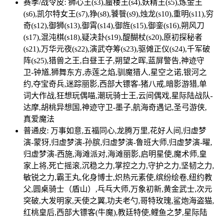
赛季/战令皮: 狮心王(s3),蜃楼王(s4),妖精王(s5),炼金王
(s6),凯尔特女王(s7),狰(s8),饕餮(s9),烛龙(s10),重明(s11),穷
奇(s12),御狮(s13),御霄(s14),御旌(s15),御銮(s16),朔风刀
(s17),混沌棋(s18),疑决卦(s19),醍醐杖(s20),原初探秘者
(s21),万华元夜(s22),演武夺筹(s23),驱傩正仪(s24),千军破
阵(s25),猎兽之王,白昼王子,朔望之晖,蓝屏警告,神迹守
卫-钟馗,狮舞东方,赤莲之焰,驯魔猎人,星空之诺,银河之
约,夺宝奇兵,迷踪丽影,西部大镖客-猪八戒,暗影游猎,单
词大作战,狂想玩偶喵,潮玩骑士王,云间偶戏,星际陆战队-
达摩,胡桃异想国,神迹守卫-墨子,航海奇遇记,圣弓游侠,
真爱魔法
普通皮: 万事如意,五福同心,龙腾万里,花好人间,归虚梦
演-蒙犽,归虚梦演-孙膑,归虚梦演-鲁班大师,归虚梦演-曜,
归虚梦演-西施,海滩派对,海滩丽影,启明星使,魔术师,皇
家上将,死亡摇滚,沉稳之力,掌控之力,守护之力,坚韧之力,
敏锐之力,霸王丸,化身博士,炽热元素使,缤纷绘卷,纽约教
父,圆桌骑士（盾山）,乓乓大师,万象初新,黄金武士,次元
突破,大发明家,天使之翼,功夫老勺,哥特玫瑰,鲨炮海盗猫,
红桃皇后,西部大镖客(牛魔),教廷特使,鲤鱼之梦,星际陆