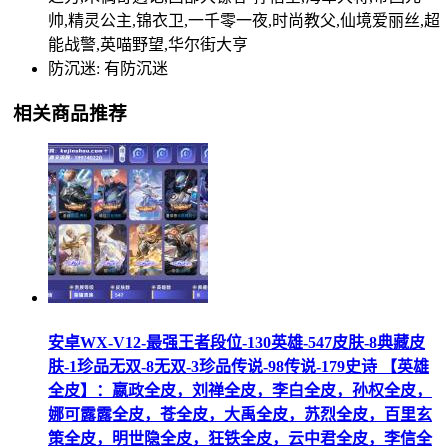
帅,精灵公主,锦衣卫,一千零一夜,时尚教父,仙境爱丽丝,超
能战警,英喵野望,华尔街大亨
防沉迷: 有防沉迷
相关商品推荐
安卓WX-V12-最强王者段位-130英雄-547皮肤-8典藏皮
肤-1珍品无双-8无双-3珍品传说-98传说-179史诗 【英雄
全皮】：嬴政全皮，刘禅全皮，李白全皮，孙权全皮，
娜可露露全皮，苍全皮，大禹全皮，苏烈全皮，百里玄
策全皮，明世隐全皮，狂铁全皮，云中君全皮，李信全