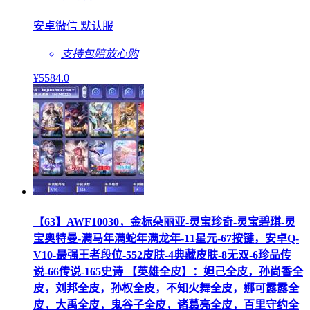
安卓微信 默认服
支持包赔
放心购
¥
5584
.0
【63】AWF10030，金标朵丽亚-灵宝珍奇-灵宝碧琪-灵
宝奥特曼-满马年满蛇年满龙年-11星元-67按键，安卓Q-
V10-最强王者段位-552皮肤-4典藏皮肤-8无双-6珍品传
说-66传说-165史诗 【英雄全皮】：妲己全皮，孙尚香全
皮，刘邦全皮，孙权全皮，不知火舞全皮，娜可露露全
皮，大禹全皮，鬼谷子全皮，诸葛亮全皮，百里守约全