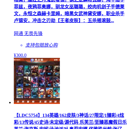
菲兹，夜鸦菲奥娜，驯龙女巫璐璐，绞肉机刽子手德莱
文，永恒之森赫卡里姆，暗黑女武神黛安娜，职业杀手
卢锡安，冲击之刃劫【王者皮肤】：五杀摇滚鼓...
网通 无畏先锋
支持包赔
放心购
¥
300
.0
【LDC5754】134英雄/162皮肤/3神话/27限定/1臻彩/4炫
彩/13传说/45史诗/未定级/源代码 乐芙兰/至臻恶魔假日乐