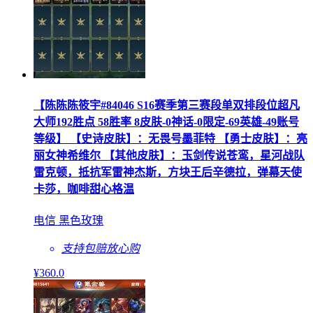
【陈陈陈筱宇#84046 S16赛季第三赛段单双排段位超凡
大师192胜点 58胜率 8皮肤-0神话-0限定-69英雄-49账号
等级】 【史诗皮肤】：无畏号墨菲特 【勇士皮肤】：亮
丽女神希维尔 【其他皮肤】：玉剑传说苍鸾，星河战队
雷克顿，抵抗军雷神杰斯，方块王后辛德拉，弹幕天使
卡莎，咖啡甜心格温
电信 黑色玫瑰
支持包赔
放心购
¥
360
.0