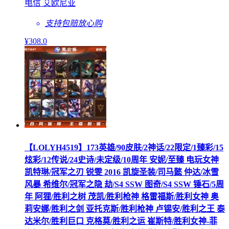
电信 艾欧尼亚
支持包赔
放心购
¥
308
.0
【LOLYH4519】173英雄/90皮肤/2神话/22限定/1臻彩/15
炫彩/12传说/24史诗/未定级/10周年 安妮/至臻 电玩女神
凯特琳/冠军之刃 锐雯 2016 凯旋圣装/司马懿 仲达/冰雪
风暴 希维尔/冠军之隐 劫/S4 SSW 图奇/S4 SSW 锤石/5周
年 阿狸/胜利之树 茂凯/胜利枪神 格雷福斯/胜利女神 奥
莉安娜/胜利之剑 亚托克斯/胜利枪神 卢锡安/胜利之王 泰
达米尔/胜利巨口 克格莫/胜利之运 崔斯特/胜利女神-菲