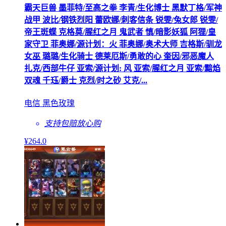
霸天巨兽 墨菲特/至高之拳 李青/生化博士 黑默丁格/军神
战甲 波比/钢铁烈阳 蕾欧娜/刺客信条 锐雯/兔女郎 锐雯/
帝王斑蝶 克格莫/腥红之月 鬼武者 慎/暗影妖狐 阿狸/皇
家守卫 菲奥娜/源计划：火 菲奥娜/奥术大师 吉格斯/驯龙
女巫 璐璐/生化骑士 德莱厄斯/勇敢的心 奎因/邪恶魔人
扎克/西部牛仔 亚索/源计划: 风 亚索/腥红之月 亚索/黯焰
双魂 千珏/爵士 克烈/时之砂 艾克/...
电信 黑色玫瑰
支持包赔
放心购
¥
264
.0