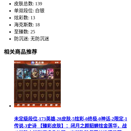
皮肤总数: 139
单双段位: 白银
炫彩数: 13
海克斯数: 18
至臻数: 25
防沉迷: 无防沉迷
相关商品推荐
未定级段位-173英雄-28皮肤-5炫彩-0终极-0神话-2限定-1
传说-3史诗 【臻彩皮肤】：闭月之颜貂蝉炫金莲华，战