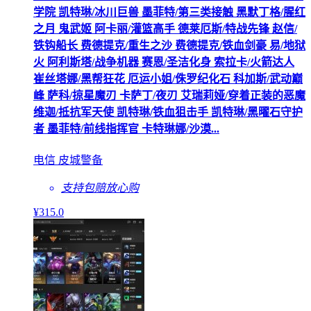
学院 凯特琳/冰川巨兽 墨菲特/第三类接触 黑默丁格/腥红
之月 鬼武姬 阿卡丽/灌篮高手 德莱厄斯/特战先锋 赵信/
铁钩船长 费德提克/重生之沙 费德提克/铁血剑豪 易/地狱
火 阿利斯塔/战争机器 赛恩/圣洁化身 索拉卡/火箭达人
崔丝塔娜/黑帮狂花 厄运小姐/侏罗纪化石 科加斯/武动巅
峰 萨科/掠星魔刃 卡萨丁/夜刃 艾瑞莉娅/穿着正装的恶魔
维迦/抵抗军天使 凯特琳/铁血狙击手 凯特琳/黑曜石守护
者 墨菲特/前线指挥官 卡特琳娜/沙漠...
电信 皮城警备
支持包赔
放心购
¥
315
.0