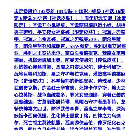
未定级段位-142英雄-103皮肤-10炫彩-0终极-1神话-16限
定-6传说-30史诗【神话皮肤】：十周年纪念安妮【冰雪
限定】：圣诞开心鬼提莫，圣诞糖果棒厄运小姐，胡桃
夹子萨科，平安夜女神娑娜【限定皮肤】：冠军之刃锐
雯，冠军之血希瓦娜，冠军之刃锐雯2016，暗杀星蒙
多，暗杀星努努和威朗普，SSW图奇，胜利凤凰艾尼维
亚，胜利之王泰达米尔，南瓜头费德提克，魅惑女巫奈
德丽，机械迷城加里奥，防暴天使凯尔【传说皮肤】：
烈焰雄心崔丝塔娜，恶魔之刃泰达米尔，绅士科加斯，
战地巨兽科加斯，星之守护者拉克丝，灌篮高手德莱厄
斯【史诗皮肤】：科学怪熊的新娘安妮，侍魂易，少林
武僧贾克斯，炼金狂士辛吉德，死神卡尔萨斯，熔火之
心拉莫斯，战争血统蒙多，寒冰女皇迦娜，穿着正装的
恶魔维迦，古墓丽影凯特琳，黑曜石守护者墨菲特，龙
骑统帅嘉文四世，防弹武僧李青，至高之拳李青，深海
妖姬卡西奥佩娅，生化博士黑默丁格，四神之力乌迪
尔，死亡领主莫德凯撒，孤高游侠盖伦，侏罗纪化石克
格莫，腥红之月鬼武者慎，钢之逆鳞希瓦娜，海牛猎手