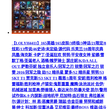
【LOLYH4411】165英雄/165皮肤/3终极/3神话/21限定/8
炫彩/13传说/46史诗/未定级/源代码 乐芙兰/10周年庆典
凤凰/海克斯 卡萨丁/圣诞狂欢 努努/平安夜女神 娑娜/雪
默丁格/圣诞老人 酒桶/魄罗骑士 瑟庄妮/K/DA ALL
OUT-萨勒芬妮 独立音乐人/冠军之刃 锐雯/冠军之刃 锐
雯 2016/冠军之隐 劫/S2 暗杀星 蒙多/S2 暗杀星 努努/S3
SKT T1 贾克斯/S3 SKT T1 薇恩/1周年 安妮/胜利枪神 格
雷福斯/胜利枪神 卢锡安/鬼影重重 魔腾/泳池派对 佐伊/
机械迷城 加里奥/野兽猎人 泰达米尔/防暴天使 凯尔/警用
试作体K-9 内瑟斯/战地机甲 厄加特/血石领主 弗拉基米
尔/源计划：林 易/恶魔男爵 瑞兹/合金巨兽 努努和威朗
普/绅士 科加斯/双重冰晶 艾尼维亚/最终BOSS 维迦/战斗