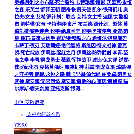
奥娜/胜利之心布隆/死亡誓约 卡特琳娜/暗影 沃里克/永恒
之森 乐芙兰/都铎王朝 图奇/防暴天使 凯尔/铁哥们儿 奥
拉夫/女皇 艾希/源计划：联合 艾希/女主播 迦娜/女警狙
击 凯特琳/女帝 卡特琳娜/丧尸 布兰德/源计划：超体 莫
德凯撒/黎明使者 锐雯/绝息圣堂 锐雯/黑夜使者 亚索/暗
星 锤石/皇家火炮手 崔斯特/钢铁之心 希维尔/掠星魔刃
卡萨丁/夜刃 艾瑞莉娅/绝代智将 斯维因/符文战神 雷克
顿/死亡绽放 伊莉丝/腥红之月 伊莉丝/防弹武僧 李青/至
高之拳 李青/屠龙勇士 薇恩/军神战甲 波比/兔女郎 锐雯/
侏罗纪化石 克格莫/银河魔装机神 菲兹/驯龙女巫 璐璐/星
之守护者 璐璐/永恒之森 赫卡里姆/源代码 丽桑卓/暗黑女
武神 黛安娜/无限烈焰 黛安娜/勇敢的心 奎因/萌侦探 喵
尔摩斯/霸天剑魔 亚托克斯/银河...
电信 艾欧尼亚
支持包赔
放心购
¥
396
.0