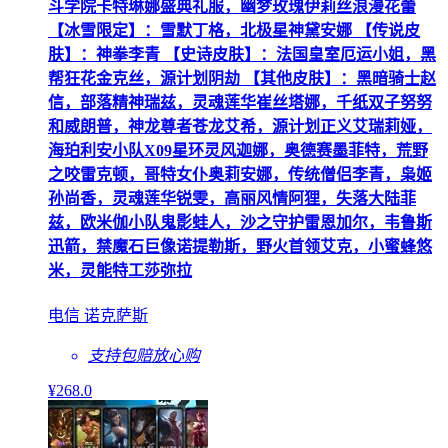
斗学院卡特琳娜盛典礼服，幽梦玫瑰伊莉丝浪漫花蕾
【冰雪限定】：雪默丁格，北极星神黛安娜 【传说皮
肤】：神拳李青 【史诗皮肤】：法国皇室厄运小姐，黑
帮狂花金克丝，源计划阴劫 【其他皮肤】：黑暗骑士赵
信，部落精神瑞兹，灵魂莲华崔丝塔娜，千纸双子努努
和威朗普，神龙尊者苍龙艾希，源计划正义艾瑞莉娅，
海珀利安小队X09星环灵风迦娜，奥德赛墨菲特，荒野
之咬雷克顿，哥特女仆奥莉安娜，传统僧侣李青，枭姬
孙尚香，灵魂莲华锐雯，高丽风情阿狸，失落大陆菲
兹，欧米伽小队鬼影蛙人，沙之守护雷恩加尔，韦鲁斯
迅箭，禁魔石巨像诺提勒斯，野火首领艾克，小蜜蜂悠
米，灵能特工莎弥拉
电信 诺克萨斯
支持包赔
放心购
¥
268
.0