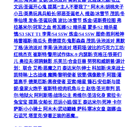
芙兰/海克斯 安妮/泳池派对 奥莉安娜 优雅珠光鲸/张辽
文远/圣诞开心鬼 提莫/“主人不要我了” 阿木木/胡桃夹子
小丑/英勇玩具兵船长/邪恶圣诞老人 维迦/冰雪节 茂凯/冬
季仙境 发条/圣诞玩偶 波比/冰雪节 炼金/诺斯费拉图 弗
拉基米尔/冠军之血 希瓦娜/S2 暗杀星 蒙多/S2 暗杀星
慎/S3 SKT T1 李青/S4 SSW 炼金/S4 SSW 图奇/胜利枪神
格雷福斯/南瓜头 费德提克/鬼影森森 茂凯/泳池派对 黑默
丁格/泳池派对 李青/泳池派对 塔莉垭/波比的巧克力工坊/
红桃杰克 崔斯特/警用试作体K-9 内瑟斯/克格汪/铁哥们
儿 奥拉夫/邪鸦魅影 乐芙兰/合金巨兽 努努和威朗普/源计
划：联合 艾希/恶魔之刃 泰达米尔/绅士 科加斯/未来战士
凯特琳/上古战魂 魔腾/黎明使者 锐雯/偶像歌手 阿狸/灌
篮高手 德莱厄斯/黑夜使者 亚索/暗星 锤石/安伯斯与提
妮/皇家火炮手 崔斯特/绞肉机角斗士 赵信/圣光审判 凯
尔/地狱火 阿利斯塔/战场公主 希维尔/圣洁化身 索拉卡/
兔宝宝 提莫/女船长 厄运小姐/国王 泰达米尔/死神 卡尔
萨斯/小小骑士 阿木木/武动巅峰 萨科/寒冰女皇 迦娜/血
石诅咒 塔里克/穿着正装的恶魔...