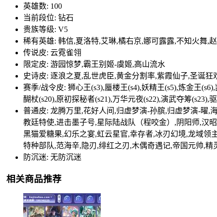
英雄数: 100
当前段位: 钻石
贵族等级: V5
稀有英雄: 韩信,夏洛特,艾琳,橘右京,娜可露露,不知火舞,
传说皮: 云霓雀翎
限定皮: 游园惊梦,霸王别姬-虞姬,高山流水
史诗皮: 逐浪之夏,乱世虎臣,黄金分割率,紫霞仙子,圣诞狂
赛季/战令皮: 狮心王(s3),蜃楼王(s4),妖精王(s5),炼金王(s6),凯尔特
醐杖(s20),原初探秘者(s21),万华元夜(s22),演武夺筹(s
普通皮: 龙腾万里,花好人间,归虚梦演-孙膑,归虚梦演-曜
教廷特使,进击墨子号,星际陆战队（程咬金）,阴阳师,汉昭烈
黑猫爱糖果,幻乐之宴,虹云星官,幸存者,冰刃幻境,龙域领主
特种部队,范海辛,隐刃,绯红之刃,木偶奇遇记,帝国元帅,精
防沉迷: 无防沉迷
相关商品推荐