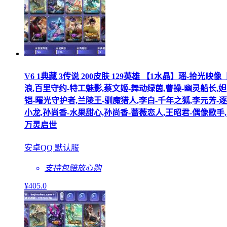
V6 1典藏 3传说 200皮肤 129英雄 【1水晶】瑶-拾
浪,百里守约-特工魅影,蔡文姬-舞动绿茵,曹操-幽灵船长,妲
铠-曙光守护者,兰陵王-驯魔猎人,李白-千年之狐,李元芳-逐
小龙,孙尚香-水果甜心,孙尚香-蔷薇恋人,王昭君-偶像歌手,
万灵启世
安卓QQ 默认服
支持包赔
放心购
¥
405
.0