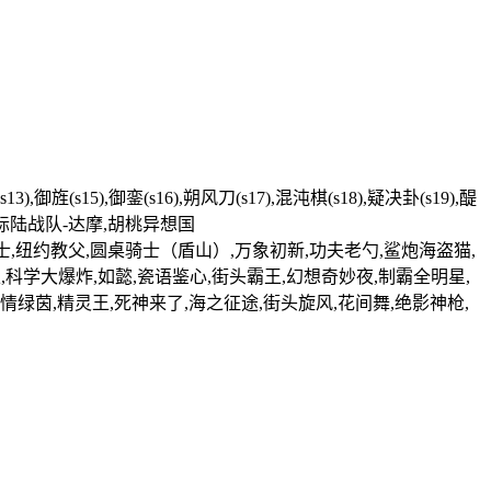
13),御旌(s15),御銮(s16),朔风刀(s17),混沌棋(s18),疑决卦(s19),醍
影,星际陆战队-达摩,胡桃异想国
博士,纽约教父,圆桌骑士（盾山）,万象初新,功夫老勺,鲨炮海盗猫,
,科学大爆炸,如懿,瓷语鉴心,街头霸王,幻想奇妙夜,制霸全明星,
情绿茵,精灵王,死神来了,海之征途,街头旋风,花间舞,绝影神枪,