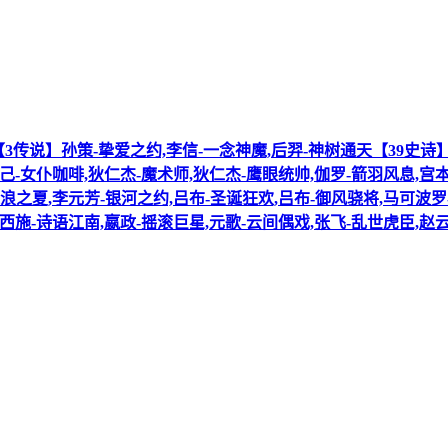
光映像【3传说】孙策-挚爱之约,李信-一念神魔,后羿-神树通天【39史
己-女仆咖啡,狄仁杰-魔术师,狄仁杰-鹰眼统帅,伽罗-箭羽风息,宫
浪之夏,李元芳-银河之约,吕布-圣诞狂欢,吕布-御风骁将,马可波罗
西施-诗语江南,嬴政-摇滚巨星,元歌-云间偶戏,张飞-乱世虎臣,赵云