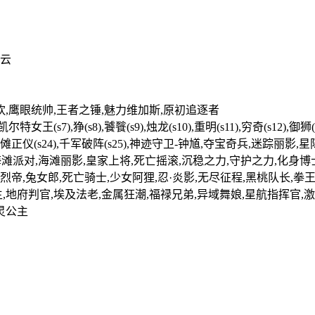
赵云
欢,鹰眼统帅,王者之锤,魅力维加斯,原初追逐者
女王(s7),狰(s8),饕餮(s9),烛龙(s10),重明(s11),穷奇(s12),御狮(s
23),驱傩正仪(s24),千军破阵(s25),神迹守卫-钟馗,夺宝奇兵,迷踪丽
,海滩派对,海滩丽影,皇家上将,死亡摇滚,沉稳之力,守护之力,化身
帝,兔女郎,死亡骑士,少女阿狸,忍·炎影,无尽征程,黑桃队长,拳王
,地府判官,埃及法老,金属狂潮,福禄兄弟,异域舞娘,星航指挥官,激
灵公主