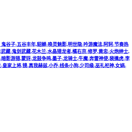
诗】鬼谷子-五谷丰年,貂蝉-唤灵魅影,明世隐-吟游魔法,阿轲-节奏热
本武藏-鬼剑武藏,花木兰-水晶猎龙者,橘右京-修罗,黄忠-火炮绅士,
-暗影游猎,蒙犽-龙鼓争鸣,墨子-龙骑士,牛魔-奔雷神使,裴擒虎-李
-皇家上将,镜-真我赫兹,小乔-线条小狗,少司缘-巫礼祀神,女娲-