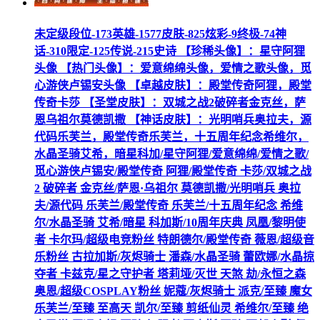
未定级段位-173英雄-1577皮肤-825炫彩-9终极-74神
话-310限定-125传说-215史诗 【珍稀头像】：星守阿狸
头像 【热门头像】：爱意绵绵头像，爱情之歌头像，觅
心游侠卢锡安头像 【卓越皮肤】：殿堂传奇阿狸，殿堂
传奇卡莎 【圣堂皮肤】：双城之战2破碎者金克丝，萨
恩乌祖尔莫德凯撒 【神话皮肤】：光明哨兵奥拉夫，源
代码乐芙兰，殿堂传奇乐芙兰，十五周年纪念希维尔，
水晶圣骑艾希，暗星科加/星守阿狸/爱意绵绵/爱情之歌/
觅心游侠卢锡安/殿堂传奇 阿狸/殿堂传奇 卡莎/双城之战
2 破碎者 金克丝/萨恩·乌祖尔 莫德凯撒/光明哨兵 奥拉
夫/源代码 乐芙兰/殿堂传奇 乐芙兰/十五周年纪念 希维
尔/水晶圣骑 艾希/暗星 科加斯/10周年庆典 凤凰/黎明使
者 卡尔玛/超级电竞粉丝 特朗德尔/殿堂传奇 薇恩/超级音
乐粉丝 古拉加斯/灰烬骑士 潘森/水晶圣骑 蕾欧娜/水晶掠
夺者 卡兹克/星之守护者 塔莉垭/灭世 天煞 劫/永恒之森
奥恩/超级COSPLAY粉丝 妮蔻/灰烬骑士 派克/至臻 魔女
乐芙兰/至臻 至高天 凯尔/至臻 剪纸仙灵 希维尔/至臻 绝