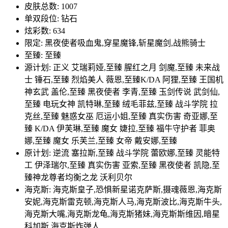
皮肤总数: 1007
单双段位: 钻石
炫彩数: 634
限定: 黑夜使者吸血鬼,穿星魔锋,斩星魔剑,战熊骑士
至臻: 至臻
源计划: 正义 艾瑞莉娅,至臻 腥红之月 剑魔,至臻 未来战
士 锤石,至臻 烈焰美人 薇恩,至臻K/DA 阿狸,至臻 王国机
神玄武 盖伦,至臻 黑夜使者 李青,至臻 玉剑传说 武剑仙,
至臻 电玩女神 凯特琳,至臻 绒毛菲兹,至臻 战斗学院 拉
克丝,至臻 魅惑女巫 厄运小姐,至臻 真实伤害 奇亚娜,至
臻 K/DA 伊芙琳,至臻 魔女 婕拉,至臻 福牛守护者 菲奥
娜,至臻 魔女 乐芙兰,至臻 女帝 戴安娜,至臻
原计划: 逆流 塞拉斯,至臻 战斗学院 蕾欧娜,至臻 灵能特
工 伊泽瑞尔,至臻 真实伤害 亚索,至臻 黑夜使者 凯隐,至
臻神龙尊者均衡之龙 沃利贝尔
海克斯: 海克斯皇子,恐惧新星诺克萨斯,摄魂薇恩,海克斯
安妮,海克斯雷克顿,海克斯人马,海克斯波比,海克斯牛头,
海克斯大嘴,海克斯龙龟,海克斯猪妹,海克斯斯维因,暗星
科加斯,海克斯炸弹人