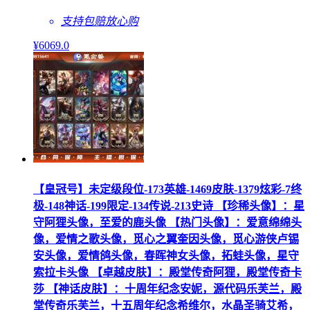
支持包赔
放心购
¥
6069
.0
【皇冠号】未定级段位-173英雄-1469皮肤-1379炫彩-7终
极-148神话-199限定-134传说-213史诗 【珍稀头像】：星
守阿狸头像，至爱的鹿头像 【热门头像】：爱意绵绵头
像，爱情之歌头像，觅心之翼奎因头像，觅心游侠卢锡
安头像，爱情鸽头像，春晖神女头像，拓蛙头像，星守
索拉卡头像 【卓越皮肤】：殿堂传奇阿狸，殿堂传奇卡
莎 【神话皮肤】：十周年纪念安妮，源代码乐芙兰，殿
堂传奇乐芙兰，十五周年纪念希维尔，水晶圣骑艾希，