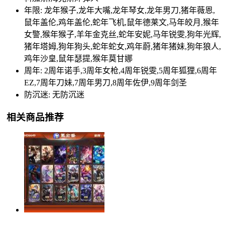
年限: 龙年猴子,龙年大嘴,龙年琴女,龙年男刀,猪年薇恩,
鼠年盖伦,鸡年盖伦,蛇年飞机,鼠年德莱文,马年皎月,猴年
女警,猴年猴子,羊年金克丝,蛇年安妮,马年锐雯,狗年光辉,
猪年塔姆,狗年狗头,蛇年蛇女,鸡年蔚,猪年猪妹,狗年狼人,
鸡年沙皇,鼠年瑟提,猴年莫甘娜
周年: 2周年诺手,3周年女枪,4周年锐雯,5周年狐狸,6周年
EZ,7周年刀妹,7周年男刀,8周年佐伊,9周年剑圣
防沉迷: 无防沉迷
相关商品推荐