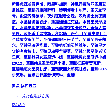
新卧虎藏龙贾克斯，暗星科加斯，神凰行者瑞羽圣凰艾
尼维亚，至臻万魔殿萨科，黎明使者卡尔玛，圣天龙李
青，殿堂传奇薇恩，灰烬征服者潘森，灰烬骑士莫德凯
撒，水晶圣骑蕾欧娜，熊猫娃娃拉克丝，水晶巫灵泽拉
斯，水晶泰坦诺提勒斯，水晶掠夺者卡兹克，永恒之森
奥恩，灰烬杀手塞拉斯，灰烬骑士派克 【至臻皮肤】：
至臻魔女乐芙兰，至臻恶魔假日乐芙兰，至臻至高天凯
尔，至臻灵魂莲华易，至臻剪纸仙灵希维尔，至臻星之
守护者索拉卡，至臻灵魂莲华提莫，至臻北极星使者沃
里克，至臻魅惑女巫厄运小姐，至臻魅惑女巫厄运小姐
(2022)，至臻绝息圣堂厄运小姐，至臻征服者贾克斯，
至臻魅惑女巫莫甘娜，至臻蒙面女郎莫甘娜，至臻KDA
伊芙琳，至臻西部魔影伊芙琳，至臻...
网通 德玛西亚
支持包赔
放心购
¥
6245
.0