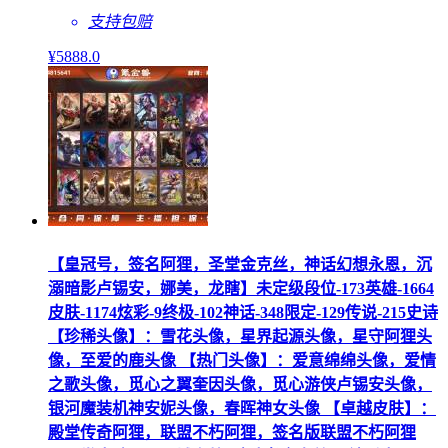
支持包赔
¥
5888
.0
【皇冠号，签名阿狸，圣堂金克丝，神话幻想永恩，沉
溺暗影卢锡安，娜美，龙瞎】未定级段位-173英雄-1664
皮肤-1174炫彩-9终极-102神话-348限定-129传说-215史诗
【珍稀头像】：雪花头像，星界起源头像，星守阿狸头
像，至爱的鹿头像 【热门头像】：爱意绵绵头像，爱情
之歌头像，觅心之翼奎因头像，觅心游侠卢锡安头像，
银河魔装机神安妮头像，春晖神女头像 【卓越皮肤】：
殿堂传奇阿狸，联盟不朽阿狸，签名版联盟不朽阿狸