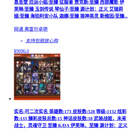
息圣堂 厄运小姐/至臻 征服者 贾克斯/至臻 西部魔影 伊
芙琳/至臻 玉剑传说 琴仙子/至臻 源计划：正义 艾瑞莉
娅/至臻 海珀利安小队 迦娜/至臻 狼神英灵 斯维因/至臻...
网通 弗雷尔卓德
支持包赔
放心购
¥
9096
.0
实名:可二次实名 英雄数:173 皮肤数:528 等级:1132 炫彩
数:133 臻彩皮肤总数:15 神话皮肤数:18 武装战姬，未来
战士，灵魂守卫 至臻 K/DA 伊芙琳，至臻 源计划：正义