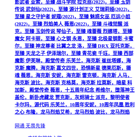
影武者 亚索，至臻 战斗学院 拉克丝(2022)，至臻 玉剑
传说 武剑仙(2022)，至臻 源计划正义 艾瑞莉娅(2022)，
至臻 星之守护者 妮蔻(2022)，至臻 魅惑女巫 厄运小姐
(2022)，至臻 烈焰美人 薇恩(2022)，至臻 斗魂觉醒 派
克，至臻 玉剑传说 琴仙子，至臻 魂蔷薇 烈娜塔，至臻
魔女 阿卡丽，至臻 心之钢 永恩，至臻 北极星钢影 卡蜜
尔，至臻 神龙尊者 比翼之龙 洛，至臻 DRX 亚托克斯，
至臻 天龙之子 伊泽瑞尔，至臻 青花瓷 千珏，至臻 西部
魔影 伊芙琳，殿堂传奇 乐芙兰，海克斯 崔丝塔娜，海
克斯 魔腾，海克斯 嘉文四世，恐惧新星 德莱厄斯，摄
魂 薇恩，海克斯 安妮，海克斯 雷克顿，海克斯 人马，
海克斯 波比，海克斯 克格莫，海克斯 拉莫斯，暗星 科
加斯，殿堂传奇 薇恩，十五周年纪念 希维尔，堕落神王
盖伦，新卧虎藏龙 贾克斯，灰烬骑士 派克，黎明使者
卡尔玛，源代码 乐芙兰，10周年安妮，10周年凤凰 胜利
之心 布隆，龙马烈焰艾希，龙马烈焰 波比，龙马烈焰
网通 无畏先锋