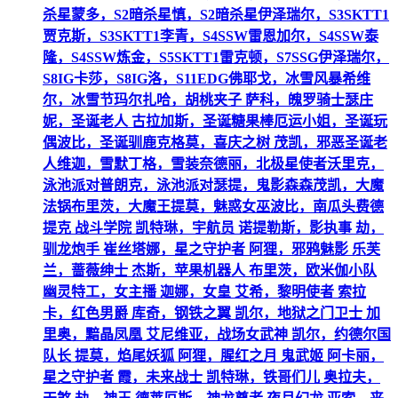
杀星蒙多，S2暗杀星慎，S2暗杀星伊泽瑞尔，S3SKTT1
贾克斯，S3SKTT1李青，S4SSW雷恩加尔，S4SSW泰
隆，S4SSW炼金，S5SKTT1雷克顿，S7SSG伊泽瑞尔，
S8IG卡莎，S8IG洛，S11EDG佛耶戈，冰雪风暴希维
尔，冰雪节玛尔扎哈，胡桃夹子 萨科，魄罗骑士瑟庄
妮，圣诞老人 古拉加斯，圣诞糖果棒厄运小姐，圣诞玩
偶波比，圣诞驯鹿克格莫，喜庆之树 茂凯，邪恶圣诞老
人维迦，雪默丁格，雪装奈德丽，北极星使者沃里克，
泳池派对普朗克，泳池派对瑟提，鬼影森森茂凯，大魔
法锅布里茨，大魔王提莫，魅惑女巫波比，南瓜头费德
提克 战斗学院 凯特琳，宇航员 诺提勒斯，影执事 劫，
驯龙炮手 崔丝塔娜，星之守护者 阿狸，邪鸦魅影 乐芙
兰，蔷薇绅士 杰斯，苹果机器人 布里茨，欧米伽小队
幽灵特工，女主播 迦娜，女皇 艾希，黎明使者 索拉
卡，红色男爵 库奇，钢铁之翼 凯尔，地狱之门卫士 加
里奥，黯晶凤凰 艾尼维亚，战场女武神 凯尔，约德尔国
队长 提莫，焰尾妖狐 阿狸，腥红之月 鬼武姬 阿卡丽，
星之守护者 霞，未来战士 凯特琳，铁哥们儿 奥拉夫，