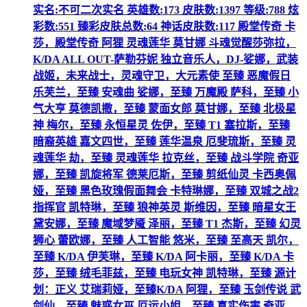
实名:不可二次实名 英雄数:173 皮肤数:1397 等级:788 炫
彩数:551 臻彩皮肤总数:64 神话皮肤数:117 殿堂传奇 卡
莎，殿堂传奇 阿狸 灵魂莲华 莫甘娜 斗魂觉醒莎弥拉，
K/DA ALL OUT-萨勒芬妮 独立音乐人，DJ-娑娜，武装
战姬，未来战士，灵魂守卫，大元素使 至臻 恶魔假日
乐芙兰，至臻 安魂曲 娑娜，至臻 万魔殿 萨科，至臻 小
气大亨 莫德凯撒，至臻 蒙面女郎 莫甘娜，至臻 北极星
神 梅尔，至臻 永恒星灵 佐伊，至臻 T1 塞拉斯，至臻
暗裔英雄 嘉文四世，至臻 莲华温泉 厄斐琉斯，至臻 灵
魂莲华 劫，至臻 灵魂莲华 拉克丝，至臻 战斗学院 奇亚
娜，至臻 凯旋将军 德莱厄斯，至臻 剪纸仙灵 卡西奥佩
娅，至臻 黑色玫瑰假面舞会 卡特琳娜，至臻 双城之战2
指挥官 凯特琳，至臻 狼神英灵 斯维因，至臻 暗星女王
黛安娜，至臻 魔域梦魇 泽丽，至臻 T1 杰斯，至臻 幻灵
狮心 蕾欧娜，至臻 人工智能 悠米，至臻 至高天 凯尔，
至臻 K/DA 伊芙琳，至臻 K/DA 阿卡丽，至臻 K/DA 卡
莎，至臻 绒毛菲兹，至臻 电玩女神 凯特琳，至臻 源计
划：正义 艾瑞莉娅，至臻K/DA 阿狸，至臻 玉剑传说 武
剑仙，至臻 魅惑女巫 厄运小姐，至臻 真实伤害 奇亚