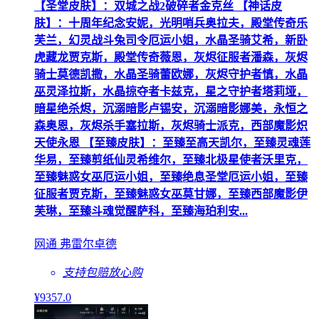
【圣堂皮肤】：双城之战2破碎者金克丝 【神话皮
肤】：十周年纪念安妮，光明哨兵奥拉夫，殿堂传奇乐
芙兰，幻灵战斗兔司令厄运小姐，水晶圣骑艾希，新卧
虎藏龙贾克斯，殿堂传奇薇恩，灰烬征服者潘森，灰烬
骑士莫德凯撒，水晶圣骑蕾欧娜，灰烬守护者慎，水晶
巫灵泽拉斯，水晶掠夺者卡兹克，星之守护者塔莉垭，
暗星绝杀烬，沉溺暗影卢锡安，沉溺暗影娜美，永恒之
森奥恩，灰烬杀手塞拉斯，灰烬骑士派克，西部魔影炽
天使永恩 【至臻皮肤】：至臻至高天凯尔，至臻灵魂莲
华易，至臻剪纸仙灵希维尔，至臻北极星使者沃里克，
至臻魅惑女巫厄运小姐，至臻绝息圣堂厄运小姐，至臻
征服者贾克斯，至臻魅惑女巫莫甘娜，至臻西部魔影伊
芙琳，至臻斗魂觉醒萨科，至臻海珀利安...
网通 弗雷尔卓德
支持包赔
放心购
¥
9357
.0