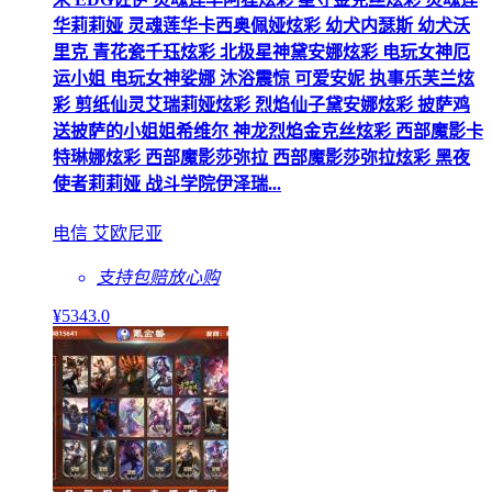
华莉莉娅 灵魂莲华卡西奥佩娅炫彩 幼犬内瑟斯 幼犬沃
里克 青花瓷千珏炫彩 北极星神黛安娜炫彩 电玩女神厄
运小姐 电玩女神娑娜 沐浴震惊 可爱安妮 执事乐芙兰炫
彩 剪纸仙灵艾瑞莉娅炫彩 烈焰仙子黛安娜炫彩 披萨鸡
送披萨的小姐姐希维尔 神龙烈焰金克丝炫彩 西部魔影卡
特琳娜炫彩 西部魔影莎弥拉 西部魔影莎弥拉炫彩 黑夜
使者莉莉娅 战斗学院伊泽瑞...
电信 艾欧尼亚
支持包赔
放心购
¥
5343
.0