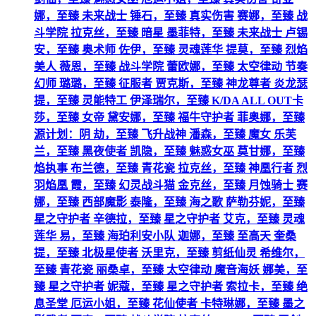
娜，至臻 未来战士 锤石，至臻 真实伤害 赛娜，至臻 战
斗学院 拉克丝，至臻 暗星 墨菲特，至臻 未来战士 卢锡
安，至臻 奥术师 佐伊，至臻 灵魂莲华 提莫，至臻 烈焰
美人 薇恩，至臻 战斗学院 蕾欧娜，至臻 太空律动 节奏
幻师 璐璐，至臻 征服者 贾克斯，至臻 神龙尊者 炎龙瑟
提，至臻 灵能特工 伊泽瑞尔，至臻 K/DA ALL OUT卡
莎，至臻 女帝 黛安娜，至臻 福牛守护者 菲奥娜，至臻
源计划：阴 劫，至臻 飞升战神 潘森，至臻 魔女 乐芙
兰，至臻 黑夜使者 凯隐，至臻 魅惑女巫 莫甘娜，至臻
焰执事 布兰德，至臻 青花瓷 拉克丝，至臻 神凰行者 烈
羽焰凰 霞，至臻 幻灵战斗猫 金克丝，至臻 月蚀骑士 赛
娜，至臻 西部魔影 泰隆，至臻 海之歌 萨勒芬妮，至臻
星之守护者 辛德拉，至臻 星之守护者 艾克，至臻 灵魂
莲华 易，至臻 海珀利安小队 迦娜，至臻 至高天 奎桑
提，至臻 北极星使者 沃里克，至臻 剪纸仙灵 希维尔，
至臻 青花瓷 丽桑卓，至臻 太空律动 魔音海妖 娜美，至
臻 星之守护者 妮蔻，至臻 星之守护者 索拉卡，至臻 绝
息圣堂 厄运小姐，至臻 花仙使者 卡特琳娜，至臻 墨之