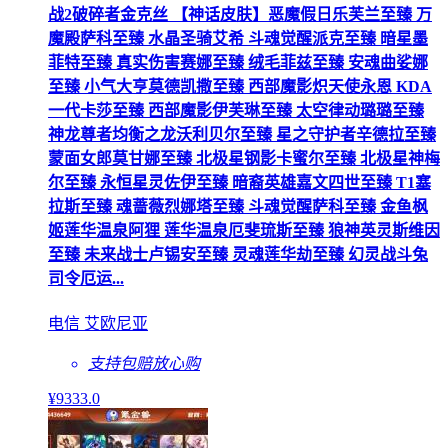
战2破碎者金克丝 【神话皮肤】恶魔假日乐芙兰至臻 万
魔殿萨科至臻 水晶圣骑艾希 斗魂觉醒派克至臻 暗星墨
菲特至臻 真实伤害赛娜至臻 绒毛菲兹至臻 安魂曲娑娜
至臻 小气大亨莫德凯撒至臻 西部魔影炽天使永恩 KDA
一代卡莎至臻 西部魔影伊芙琳至臻 太空律动璐璐至臻
神龙尊者均衡之龙沃利贝尔至臻 星之守护者辛德拉至臻
蒙面女郎莫甘娜至臻 北极星钢影卡蜜尔至臻 北极星神梅
尔至臻 永恒星灵佐伊至臻 暗裔英雄嘉文四世至臻 T1塞
拉斯至臻 魂蔷薇烈娜塔至臻 斗魂觉醒萨科至臻 金鱼枫
姬莲华温泉阿狸 莲华温泉厄斐琉斯至臻 狼神英灵斯维因
至臻 未来战士卢锡安至臻 灵魂莲华劫至臻 幻灵战斗兔
司令厄运...
电信 艾欧尼亚
支持包赔
放心购
¥
9333
.0