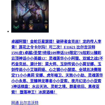
卓越阿狸！金蛇巨星瑟提！破碎者金克丝！龙的传人李
青！莲花之令卡尔玛！可二次！E11621 比尔吉沃特
1591皮1卓越2圣堂7终极109神话319限定776炫彩51臻彩
云顶神话小小英雄12：灵魂莲华小小阿狸、双城之战2不
朽金克丝、源计划：菜大师、玉剑传说小小莫甘娜、玉
剑传说小小艾瑞莉娅、心之钢小小瑟提、全球总决赛限
定T1小小奥莉 安娜、虎年喵卫、天煞小小劫、灵魂莲华
小小永恩、至臻神龙尊者小小亚索、夜月幻龙小小亚索
3神话棋盘：水云天池、灵蛇之境、群星依旧、黑夜亚
索！ 堕落神王！冰原酒桶！
网通 比尔吉沃特