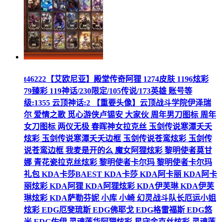
t46222【艾欧尼亚】殿堂传奇阿狸 1274皮肤 1196炫彩
79臻彩 119神话/230限定/105传说/173英雄 账号等
级:1355 云顶神话:2 【重要头像】云顶战斗学院伊泽瑞
尔 爱情之歌 觅心游侠卢锡安 大家伙 周年男刀图标 周年
女刀图标 两仪无极 春晖神女拉克丝 玉剑传说寒潭夭夭
炫彩 玉剑传说寒潭夭夭边框 玉剑传说苍鸾炫彩 玉剑传
说苍鸾边框 我麦是开的么 魔女阿狸炫彩 黎明使者莫甘
娜 青花瓷拉克丝炫彩 黎明使者卡尔玛 黎明使者卡尔玛
礼包 KDA卡莎BAEST KDA卡莎 KDA阿卡丽 KDA阿卡
丽炫彩 KDA阿狸 KDA阿狸炫彩 KDA伊芙琳 KDA伊芙
琳炫彩 KDA萨勒芬妮 小库 小崎 幻灵战斗队长厄运小姐
炫彩 EDG厄斐琉斯 EDG佛耶戈 EDG格雷福斯 EDG悠
米 EDG佐伊 灵魂莲华阿狸炫彩 星守金克丝炫彩 灵魂莲