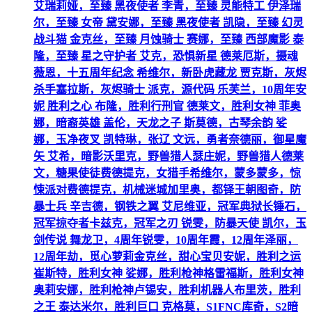
艾瑞莉娅，至臻 黑夜使者 李青，至臻 灵能特工 伊泽瑞
尔，至臻 女帝 黛安娜，至臻 黑夜使者 凯隐，至臻 幻灵
战斗猫 金克丝，至臻 月蚀骑士 赛娜，至臻 西部魔影 泰
隆，至臻 星之守护者 艾克，恐惧新星 德莱厄斯，摄魂
薇恩，十五周年纪念 希维尔，新卧虎藏龙 贾克斯，灰烬
杀手塞拉斯，灰烬骑士 派克，源代码 乐芙兰，10周年安
妮 胜利之心 布隆，胜利行刑官 德莱文，胜利女神 菲奥
娜，暗裔英雄 盖伦，天龙之子 斯莫德，古琴余韵 娑
娜，玉净夜叉 凯特琳，张辽 文远，勇者奈德丽，御星魔
矢 艾希，暗影沃里克，野兽猎人瑟庄妮，野兽猎人德莱
文，糖果使徒费德提克，女猎手希维尔，蒙多蒙多，惊
悚派对费德提克，机械迷城加里奥，都铎王朝图奇，防
暴士兵 辛吉德，钢铁之翼 艾尼维亚，冠军典狱长锤石，
冠军掠夺者卡兹克，冠军之刃 锐雯，防暴天使 凯尔，玉
剑传说 舞龙卫，4周年锐雯，10周年霞，12周年泽丽，
12周年劫，觅心萝莉金克丝，甜心宝贝安妮，胜利之运
崔斯特，胜利女神 娑娜，胜利枪神格雷福斯，胜利女神
奥莉安娜，胜利枪神卢锡安，胜利机器人布里茨，胜利
之王 泰达米尔，胜利巨口 克格莫，S1FNC库奇，S2暗