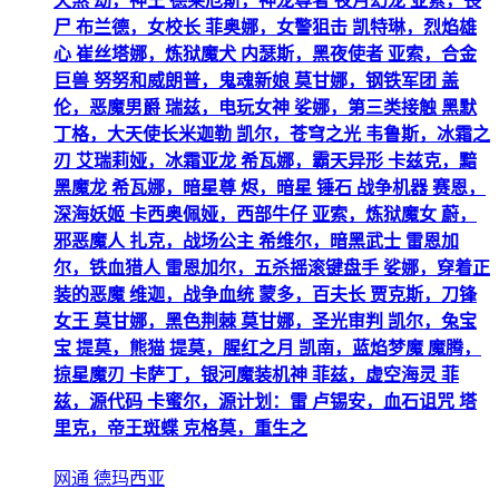
天煞 劫，神王 德莱厄斯，神龙尊者 夜月幻龙 亚索，丧
尸 布兰德，女校长 菲奥娜，女警狙击 凯特琳，烈焰雄
心 崔丝塔娜，炼狱魔犬 内瑟斯，黑夜使者 亚索，合金
巨兽 努努和威朗普，鬼魂新娘 莫甘娜，钢铁军团 盖
伦，恶魔男爵 瑞兹，电玩女神 娑娜，第三类接触 黑默
丁格，大天使长米迦勒 凯尔，苍穹之光 韦鲁斯，冰霜之
刃 艾瑞莉娅，冰霜亚龙 希瓦娜，霸天异形 卡兹克，黯
黑魔龙 希瓦娜，暗星尊 烬，暗星 锤石 战争机器 赛恩，
深海妖姬 卡西奥佩娅，西部牛仔 亚索，炼狱魔女 蔚，
邪恶魔人 扎克，战场公主 希维尔，暗黑武士 雷恩加
尔，铁血猎人 雷恩加尔，五杀摇滚键盘手 娑娜，穿着正
装的恶魔 维迦，战争血统 蒙多，百夫长 贾克斯，刀锋
女王 莫甘娜，黑色荆棘 莫甘娜，圣光审判 凯尔，兔宝
宝 提莫，熊猫 提莫，腥红之月 凯南，蓝焰梦魔 魔腾，
掠星魔刃 卡萨丁，银河魔装机神 菲兹，虚空海灵 菲
兹，源代码 卡蜜尔，源计划：雷 卢锡安，血石诅咒 塔
里克，帝王斑蝶 克格莫，重生之
网通 德玛西亚