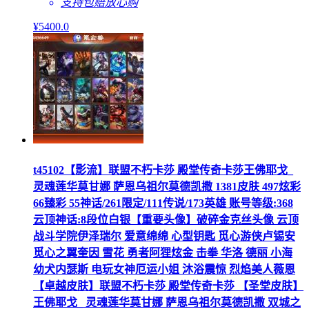
支持包赔
放心购
¥
5400
.0
t45102【影流】联盟不朽卡莎 殿堂传奇卡莎王佛耶戈_
灵魂莲华莫甘娜 萨恩乌祖尔莫德凯撒 1381皮肤 497炫彩
66臻彩 55神话/261限定/111传说/173英雄 账号等级:368
云顶神话:8段位白银【重要头像】破碎金克丝头像 云顶
战斗学院伊泽瑞尔 爱意绵绵 心型钥匙 觅心游侠卢锡安
觅心之翼奎因 雪花 勇者阿狸炫金 击拳 华洛 德丽 小海
幼犬内瑟斯 电玩女神厄运小姐 沐浴震惊 烈焰美人薇恩
【卓越皮肤】联盟不朽卡莎 殿堂传奇卡莎 【圣堂皮肤】
王佛耶戈_ 灵魂莲华莫甘娜 萨恩乌祖尔莫德凯撒 双城之