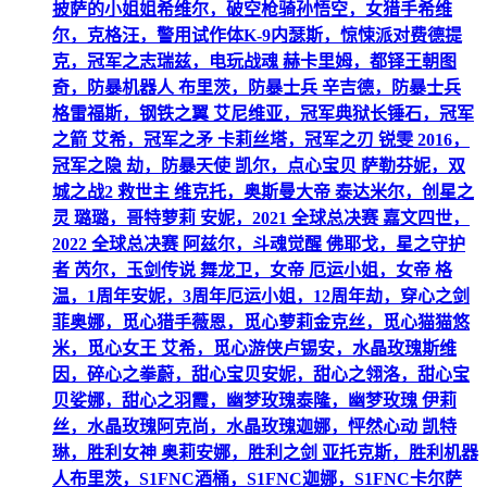
披萨的小姐姐希维尔，破空枪骑孙悟空，女猎手希维
尔，克格汪，警用试作体K-9内瑟斯，惊悚派对费德提
克，冠军之志瑞兹，电玩战魂 赫卡里姆，都铎王朝图
奇，防暴机器人 布里茨，防暴士兵 辛吉德，防暴士兵
格雷福斯，钢铁之翼 艾尼维亚，冠军典狱长锤石，冠军
之箭 艾希，冠军之矛 卡莉丝塔，冠军之刃 锐雯 2016，
冠军之隐 劫，防暴天使 凯尔，点心宝贝 萨勒芬妮，双
城之战2 救世主 维克托，奥斯曼大帝 泰达米尔，创星之
灵 璐璐，哥特萝莉 安妮，2021 全球总决赛 嘉文四世，
2022 全球总决赛 阿兹尔，斗魂觉醒 佛耶戈，星之守护
者 芮尔，玉剑传说 舞龙卫，女帝 厄运小姐，女帝 格
温，1周年安妮，3周年厄运小姐，12周年劫，穿心之剑
菲奥娜，觅心猎手薇恩，觅心萝莉金克丝，觅心猫猫悠
米，觅心女王 艾希，觅心游侠卢锡安，水晶玫瑰斯维
因，碎心之拳蔚，甜心宝贝安妮，甜心之翎洛，甜心宝
贝娑娜，甜心之羽霞，幽梦玫瑰泰隆，幽梦玫瑰 伊莉
丝，水晶玫瑰阿克尚，水晶玫瑰迦娜，怦然心动 凯特
琳，胜利女神 奥莉安娜，胜利之剑 亚托克斯，胜利机器
人布里茨，S1FNC酒桶，S1FNC迦娜，S1FNC卡尔萨