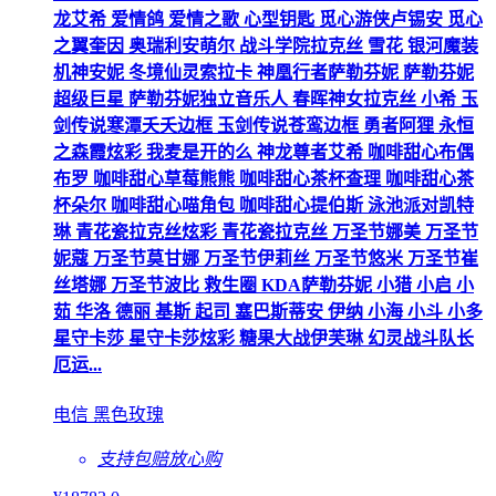
龙艾希 爱情鸽 爱情之歌 心型钥匙 觅心游侠卢锡安 觅心
之翼奎因 奥瑞利安萌尔 战斗学院拉克丝 雪花 银河魔装
机神安妮 冬境仙灵索拉卡 神凰行者萨勒芬妮 萨勒芬妮
超级巨星 萨勒芬妮独立音乐人 春晖神女拉克丝 小希 玉
剑传说寒潭夭夭边框 玉剑传说苍鸾边框 勇者阿狸 永恒
之森霞炫彩 我麦是开的么 神龙尊者艾希 咖啡甜心布偶
布罗 咖啡甜心草莓熊熊 咖啡甜心茶杯查理 咖啡甜心茶
杯朵尔 咖啡甜心喵角包 咖啡甜心提伯斯 泳池派对凯特
琳 青花瓷拉克丝炫彩 青花瓷拉克丝 万圣节娜美 万圣节
妮蔻 万圣节莫甘娜 万圣节伊莉丝 万圣节悠米 万圣节崔
丝塔娜 万圣节波比 救生圈 KDA萨勒芬妮 小猎 小启 小
茹 华洛 德丽 基斯 起司 塞巴斯蒂安 伊纳 小海 小斗 小多
星守卡莎 星守卡莎炫彩 糖果大战伊芙琳 幻灵战斗队长
厄运...
电信 黑色玫瑰
支持包赔
放心购