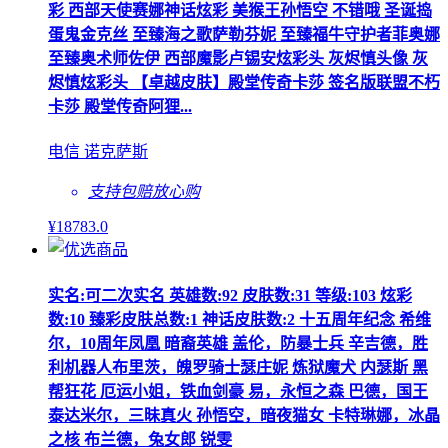
彩 西部天使赛娜神话炫彩 美猴王孙悟空 不错哦 圣诞捣
蛋鬼金克丝 至臻海之歌萨勒芬妮 至臻福牛守护者菲奥娜
至臻奥术师佐伊 西部魔影卢锡安炫彩头 灰烬慎头像 灰
烬慎炫彩头 【卓越皮肤】殿堂传奇卡莎 签名版联盟不朽
卡莎 殿堂传奇阿狸...
电信 诺克萨斯
支持包赔
放心购
¥
18783
.0
实名:可二次实名 英雄数:92 皮肤数:31 等级:103 炫彩
数:10 臻彩皮肤总数:1 神话皮肤数:2 十五周年纪念 希维
尔，10周年凤凰 暗裔英雄 盖伦，防暴士兵 辛吉德，胜
利机器人布里茨，魄罗骑士瑟庄妮 炼狱魔犬 内瑟斯 黑
帮狂花 厄运小姐，铁血剑豪 易，永恒之森 巴德，国王
泰达米尔，三昧真火 孙悟空，暗夜猫女 卡特琳娜，冰晶
之核 布兰德，兔女郎 锐雯