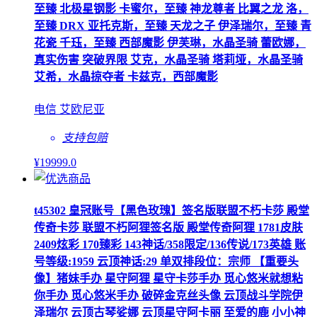
至臻 北极星钢影 卡蜜尔，至臻 神龙尊者 比翼之龙 洛，
至臻 DRX 亚托克斯，至臻 天龙之子 伊泽瑞尔，至臻 青
花瓷 千珏，至臻 西部魔影 伊芙琳，水晶圣骑 蕾欧娜，
真实伤害 突破界限 艾克，水晶圣骑 塔莉垭，水晶圣骑
艾希，水晶掠夺者 卡兹克，西部魔影
电信 艾欧尼亚
支持包赔
¥
19999
.0
t45302 皇冠账号【黑色玫瑰】签名版联盟不朽卡莎 殿堂
传奇卡莎 联盟不朽阿狸签名版 殿堂传奇阿狸 1781皮肤
2409炫彩 170臻彩 143神话/358限定/136传说/173英雄 账
号等级:1959 云顶神话:29 单双排段位：宗师 【重要头
像】猪妹手办 星守阿狸 星守卡莎手办 觅心悠米就想粘
你手办 觅心悠米手办 破碎金克丝头像 云顶战斗学院伊
泽瑞尔 云顶古琴娑娜 云顶星守阿卡丽 至爱的鹿 小小神