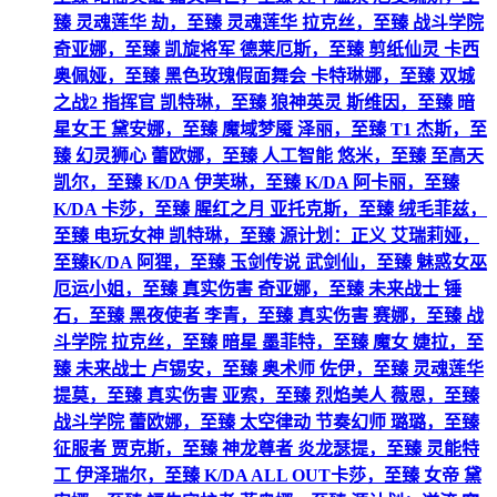
臻 灵魂莲华 劫，至臻 灵魂莲华 拉克丝，至臻 战斗学院
奇亚娜，至臻 凯旋将军 德莱厄斯，至臻 剪纸仙灵 卡西
奥佩娅，至臻 黑色玫瑰假面舞会 卡特琳娜，至臻 双城
之战2 指挥官 凯特琳，至臻 狼神英灵 斯维因，至臻 暗
星女王 黛安娜，至臻 魔域梦魇 泽丽，至臻 T1 杰斯，至
臻 幻灵狮心 蕾欧娜，至臻 人工智能 悠米，至臻 至高天
凯尔，至臻 K/DA 伊芙琳，至臻 K/DA 阿卡丽，至臻
K/DA 卡莎，至臻 腥红之月 亚托克斯，至臻 绒毛菲兹，
至臻 电玩女神 凯特琳，至臻 源计划：正义 艾瑞莉娅，
至臻K/DA 阿狸，至臻 玉剑传说 武剑仙，至臻 魅惑女巫
厄运小姐，至臻 真实伤害 奇亚娜，至臻 未来战士 锤
石，至臻 黑夜使者 李青，至臻 真实伤害 赛娜，至臻 战
斗学院 拉克丝，至臻 暗星 墨菲特，至臻 魔女 婕拉，至
臻 未来战士 卢锡安，至臻 奥术师 佐伊，至臻 灵魂莲华
提莫，至臻 真实伤害 亚索，至臻 烈焰美人 薇恩，至臻
战斗学院 蕾欧娜，至臻 太空律动 节奏幻师 璐璐，至臻
征服者 贾克斯，至臻 神龙尊者 炎龙瑟提，至臻 灵能特
工 伊泽瑞尔，至臻 K/DA ALL OUT卡莎，至臻 女帝 黛