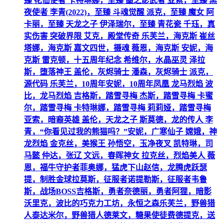
臻 花仙使者 卡特琳娜，至臻 墨之影武者 亚索，至臻 黑
夜使者 李青(2022)，至臻 斗魂觉醒 派克，至臻 魔女 阿
卡丽，至臻 天龙之子 伊泽瑞尔，至臻 青花瓷 千珏，真
实伤害 突破界限 艾克，殿堂传奇 乐芙兰，海克斯 崔丝
塔娜，海克斯 嘉文四世，摄魂 薇恩，海克斯 安妮，海
克斯 雷克顿，十五周年纪念 希维尔，水晶巫灵 泽拉
斯，堕落神王 盖伦，灰烬骑士 潘森，灰烬骑士 派克，
源代码 乐芙兰，10周年安妮，10周年凤凰 龙马烈焰 波
比，龙马烈焰 吉格斯，踏雪寻梅 杰斯，踏雪寻梅 卡蜜
尔，踏雪寻梅 卡特琳娜，踏雪寻梅 莉莉娅，踏雪寻梅
亚索，暗裔英雄 盖伦，天龙之子 斯莫德，龙的传人 李
青，“你看见过我的熊猫吗？”安妮，广寒仙子 嫦娥，神
龙烈焰 金克丝，美猴王 孙悟空，玉净夜叉 凯特琳，司
马懿 仲达，张辽 文远，春晖神女 拉克丝，烈焰美人 薇
恩，福牛守护者菲奥娜，猛虎下山赵信，龙腾虎跃瑟
提，制胜金球拉莫斯，征服者诺提勒斯，征服者韦鲁
斯，战场BOSS吉格斯，勇者奈德丽，勇者阿狸，暗影
沃里克，波比的巧克力工坊，永恒之森乐芙兰，野兽猎
人泰达米尔，野兽猎人德莱文，糖果使徒费德提克，送