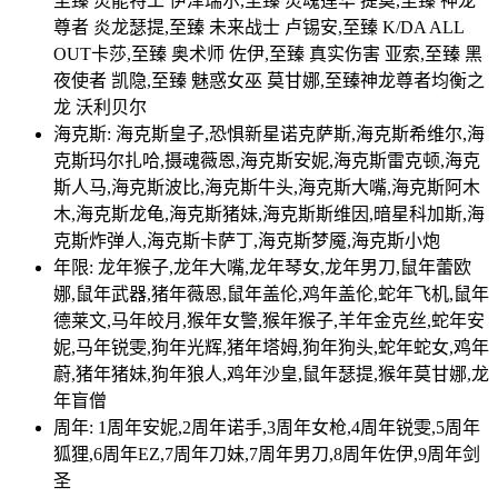
至臻 灵能特工 伊泽瑞尔,至臻 灵魂莲华 提莫,至臻 神龙
尊者 炎龙瑟提,至臻 未来战士 卢锡安,至臻 K/DA ALL
OUT卡莎,至臻 奥术师 佐伊,至臻 真实伤害 亚索,至臻 黑
夜使者 凯隐,至臻 魅惑女巫 莫甘娜,至臻神龙尊者均衡之
龙 沃利贝尔
海克斯: 海克斯皇子,恐惧新星诺克萨斯,海克斯希维尔,海
克斯玛尔扎哈,摄魂薇恩,海克斯安妮,海克斯雷克顿,海克
斯人马,海克斯波比,海克斯牛头,海克斯大嘴,海克斯阿木
木,海克斯龙龟,海克斯猪妹,海克斯斯维因,暗星科加斯,海
克斯炸弹人,海克斯卡萨丁,海克斯梦魇,海克斯小炮
年限: 龙年猴子,龙年大嘴,龙年琴女,龙年男刀,鼠年蕾欧
娜,鼠年武器,猪年薇恩,鼠年盖伦,鸡年盖伦,蛇年飞机,鼠年
德莱文,马年皎月,猴年女警,猴年猴子,羊年金克丝,蛇年安
妮,马年锐雯,狗年光辉,猪年塔姆,狗年狗头,蛇年蛇女,鸡年
蔚,猪年猪妹,狗年狼人,鸡年沙皇,鼠年瑟提,猴年莫甘娜,龙
年盲僧
周年: 1周年安妮,2周年诺手,3周年女枪,4周年锐雯,5周年
狐狸,6周年EZ,7周年刀妹,7周年男刀,8周年佐伊,9周年剑
圣