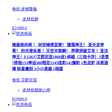
电信 皮城警备
支持包赔
¥
21689
.0
暗星绝杀烬 ！ 创世暗夜亚索！ 堕落神王！ 圣天龙李
青！ 炽天使永恩 ！灭世天煞解！ 界限突破艾克 ！圣洁
神王！E12637艾欧尼亚1868皮1卓越（三挡卡莎）5圣堂
7终极153神话388限定1245炫彩142臻彩 1色龙虾 冰原酒
桶 斩星魔剑 2小小英雄 1棋盘
电信 艾欧尼亚
支持包赔
放心购
¥
19000
.0