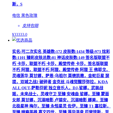
斯，S
电信 黑色玫瑰
支持包赔
¥
33333
.0
实名:可二次实名 英雄数:172 皮肤数:1434 等级:973 炫彩
数:1101 臻彩皮肤总数:81 神话皮肤数:149 签名版联盟不
朽 卡莎，联盟不朽 卡莎，殿堂传奇 卡莎，签名版联盟
不朽 阿狸，联盟不朽 阿狸，殿堂传奇 阿狸 王 佛耶戈，
灵魂莲华 莫甘娜，萨恩·乌祖尔 莫德凯撒，金蛇巨星 瑟
提，双城之战2 破碎者 金克丝 斗魂觉醒莎弥拉，K/DA
ALL OUT-萨勒芬妮 独立音乐人，DJ-娑娜，武装战
姬，未来战士，灵魂守卫 至臻 安魂曲 娑娜，至臻 蒙面
女郎 莫甘娜，沉溺暗影 卢锡安，沉溺暗影 娜美，至臻
北极星神 梅尔，至臻 永恒星灵 佐伊，至臻 T1 塞拉斯，
至臻 暗裔英雄 嘉文四世，至臻 莲华温泉 厄斐琉斯，至