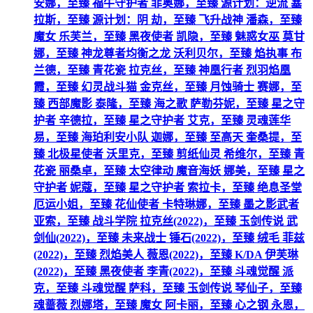
安娜，至臻 福牛守护者 菲奥娜，至臻 源计划：逆流 塞
拉斯，至臻 源计划：阴 劫，至臻 飞升战神 潘森，至臻
魔女 乐芙兰，至臻 黑夜使者 凯隐，至臻 魅惑女巫 莫甘
娜，至臻 神龙尊者均衡之龙 沃利贝尔，至臻 焰执事 布
兰德，至臻 青花瓷 拉克丝，至臻 神凰行者 烈羽焰凰
霞，至臻 幻灵战斗猫 金克丝，至臻 月蚀骑士 赛娜，至
臻 西部魔影 泰隆，至臻 海之歌 萨勒芬妮，至臻 星之守
护者 辛德拉，至臻 星之守护者 艾克，至臻 灵魂莲华
易，至臻 海珀利安小队 迦娜，至臻 至高天 奎桑提，至
臻 北极星使者 沃里克，至臻 剪纸仙灵 希维尔，至臻 青
花瓷 丽桑卓，至臻 太空律动 魔音海妖 娜美，至臻 星之
守护者 妮蔻，至臻 星之守护者 索拉卡，至臻 绝息圣堂
厄运小姐，至臻 花仙使者 卡特琳娜，至臻 墨之影武者
亚索，至臻 战斗学院 拉克丝(2022)，至臻 玉剑传说 武
剑仙(2022)，至臻 未来战士 锤石(2022)，至臻 绒毛 菲兹
(2022)，至臻 烈焰美人 薇恩(2022)，至臻 K/DA 伊芙琳
(2022)，至臻 黑夜使者 李青(2022)，至臻 斗魂觉醒 派
克，至臻 斗魂觉醒 萨科，至臻 玉剑传说 琴仙子，至臻
魂蔷薇 烈娜塔，至臻 魔女 阿卡丽，至臻 心之钢 永恩，