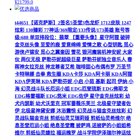
¥
21799
.0
t44651【诺克萨斯】2签名5圣堂3色龙虾 1712皮肤 1247
炫彩 130臻彩 77神话/369限定/133传说/173英雄 账号等
级:688 单双排段位：翡翠 【重要头像】星守阿狸 破碎
金克丝头像 至爱的鹿 爱意绵绵 爱情之歌 心型钥匙 觅心
游侠卢锡安 觅心之翼奎因 雪花 银河魔装机神安妮 大家
伙 两仪无极 萨勒芬妮超级巨星 萨勒芬妮独立音乐人 春
晖神女拉克丝 神龙尊者艾希 咖啡甜心布偶布罗 万圣节
卡特琳娜 击拳 救生圈 KDA卡莎 KDA阿卡丽 KDA阿狸
KDA伊芙琳 KDA萨勒芬妮 小启 小茹 基斯 起司 伊纳 小
海 幻灵战斗队长厄运小姐 EDG厄斐琉斯 EDG佛耶戈
EDG格雷福斯 EDG悠米 EDG佐伊 星守金克丝炫彩 幼
犬内瑟斯 幼犬沃里克 冠军蔷薇乐芙兰 北极星守望者佐
伊 北极星神黛安娜 沐浴震惊 幻灵战斗猫金克丝炫彩 幻
灵战队猫金克丝 剪纸仙灵艾瑞莉娅 剪纸仙灵希维尔 绝
息圣堂厄运小姐 绝息圣堂霞 披萨鸡 送披萨的小姐姐希
维尔 剪纸仙灵婕拉 福运魄罗 战斗学院伊泽瑞尔神话炫