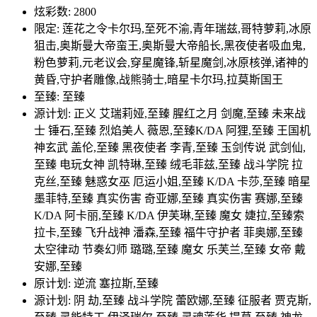
炫彩数: 2800
限定: 莲花之令卡尔玛,至死不渝,青年瑞兹,哥特萝莉,冰原
狙击,奥斯曼大帝蛮王,奥斯曼大帝船长,黑夜使者吸血鬼,
粉色萝莉,元老议会,穿星魔锋,斩星魔剑,冰原核弹,诸神的
黄昏,守护者雕像,战熊骑士,暗星卡尔玛,拉莫斯国王
至臻: 至臻
源计划: 正义 艾瑞莉娅,至臻 腥红之月 剑魔,至臻 未来战
士 锤石,至臻 烈焰美人 薇恩,至臻K/DA 阿狸,至臻 王国机
神玄武 盖伦,至臻 黑夜使者 李青,至臻 玉剑传说 武剑仙,
至臻 电玩女神 凯特琳,至臻 绒毛菲兹,至臻 战斗学院 拉
克丝,至臻 魅惑女巫 厄运小姐,至臻 K/DA 卡莎,至臻 暗星
墨菲特,至臻 真实伤害 奇亚娜,至臻 真实伤害 赛娜,至臻
K/DA 阿卡丽,至臻 K/DA 伊芙琳,至臻 魔女 婕拉,至臻索
拉卡,至臻 飞升战神 潘森,至臻 福牛守护者 菲奥娜,至臻
太空律动 节奏幻师 璐璐,至臻 魔女 乐芙兰,至臻 女帝 戴
安娜,至臻
原计划: 逆流 塞拉斯,至臻
源计划: 阴 劫,至臻 战斗学院 蕾欧娜,至臻 征服者 贾克斯,