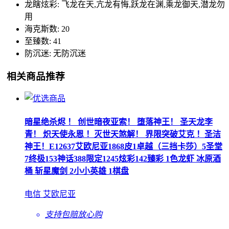
龙瞎炫彩: 飞龙在天,亢龙有悔,跃龙在渊,乘龙御天,潜龙勿
用
海克斯数: 20
至臻数: 41
防沉迷: 无防沉迷
相关商品推荐
暗星绝杀烬 ！ 创世暗夜亚索！ 堕落神王！ 圣天龙李
青！ 炽天使永恩 ！灭世天煞解！ 界限突破艾克 ！圣洁
神王！E12637艾欧尼亚1868皮1卓越（三挡卡莎）5圣堂
7终极153神话388限定1245炫彩142臻彩 1色龙虾 冰原酒
桶 斩星魔剑 2小小英雄 1棋盘
电信 艾欧尼亚
支持包赔
放心购