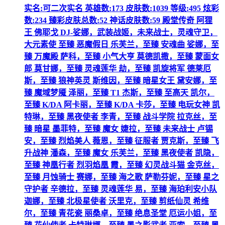
实名:可二次实名 英雄数:173 皮肤数:1039 等级:495 炫彩
数:234 臻彩皮肤总数:52 神话皮肤数:59 殿堂传奇 阿狸
王 佛耶戈 DJ-娑娜，武装战姬，未来战士，灵魂守卫，
大元素使 至臻 恶魔假日 乐芙兰，至臻 安魂曲 娑娜，至
臻 万魔殿 萨科，至臻 小气大亨 莫德凯撒，至臻 蒙面女
郎 莫甘娜，至臻 灵魂莲华 劫，至臻 凯旋将军 德莱厄
斯，至臻 狼神英灵 斯维因，至臻 暗星女王 黛安娜，至
臻 魔域梦魇 泽丽，至臻 T1 杰斯，至臻 至高天 凯尔，
至臻 K/DA 阿卡丽，至臻 K/DA 卡莎，至臻 电玩女神 凯
特琳，至臻 黑夜使者 李青，至臻 战斗学院 拉克丝，至
臻 暗星 墨菲特，至臻 魔女 婕拉，至臻 未来战士 卢锡
安，至臻 烈焰美人 薇恩，至臻 征服者 贾克斯，至臻 飞
升战神 潘森，至臻 魔女 乐芙兰，至臻 黑夜使者 凯隐，
至臻 神凰行者 烈羽焰凰 霞，至臻 幻灵战斗猫 金克丝，
至臻 月蚀骑士 赛娜，至臻 海之歌 萨勒芬妮，至臻 星之
守护者 辛德拉，至臻 灵魂莲华 易，至臻 海珀利安小队
迦娜，至臻 北极星使者 沃里克，至臻 剪纸仙灵 希维
尔，至臻 青花瓷 丽桑卓，至臻 绝息圣堂 厄运小姐，至