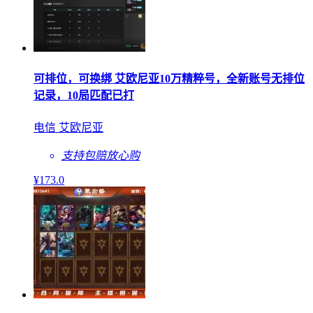
可排位，可换绑 艾欧尼亚10万精粹号，全新账号无排位
记录，10局匹配已打
电信 艾欧尼亚
支持包赔
放心购
¥
173
.0