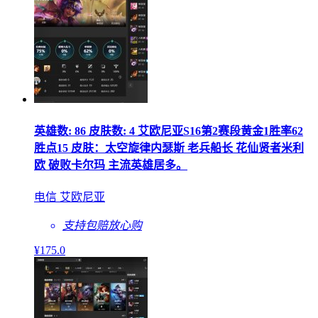
英雄数: 86 皮肤数: 4 艾欧尼亚S16第2赛段黄金1胜率62
胜点15 皮肤：太空旋律内瑟斯 老兵船长 花仙贤者米利
欧 破败卡尔玛 主流英雄居多。
电信 艾欧尼亚
支持包赔
放心购
¥
175
.0