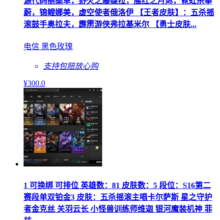
源代码丽桑卓，野火之藤婕拉，腥红之月烬，霓虹杀拳
蔚，锦鲤娜美，虚空使者俄洛伊 【王者皮肤】：五杀摇
滚鼓手奥拉夫，霹雳游侠弗拉基米尔 【勇士皮肤...
电信 黑色玫瑰
支持包赔
放心购
¥
300
.0
1 可换绑 可排位 英雄数：81 皮肤数：5 段位：S16第二
赛段单双铂金3 皮肤：五杀摇滚主唱卡尔萨斯 星之守护
者金克丝 关羽云长 小怪兽训练师维迦 银河魔装机神 菲