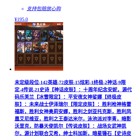
支持包赔
放心购
¥
195
.0
未定级段位-142英雄-72皮肤-15炫彩-1终极-2神话-9限
定-4传说-21史诗【神话皮肤】：十周年纪念安妮，源代
码乐芙兰【冰雪限定】：平安夜女神娑娜【终极皮
肤】：未来战士伊泽瑞尔【限定皮肤】：胜利枪神格雷
福斯，胜利女神奥莉安娜，胜利之剑亚托克斯，胜利凤
凰艾尼维亚，胜利之王泰达米尔，泳池派对李青，暗影
沃里克，防暴天使凯尔【传说皮肤】：战场女武神凯
尔，源计划联合艾希，绅士科加斯，暗星锤石【史诗皮