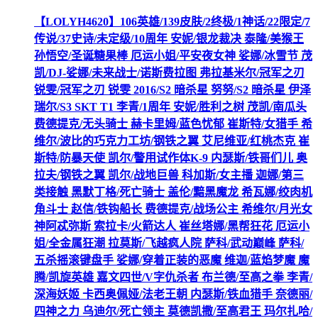
【LOLYH4620】106英雄/139皮肤/2终极/1神话/22限定/7
传说/37史诗/未定级/10周年 安妮/银龙裁决 泰隆/美猴王
孙悟空/圣诞糖果棒 厄运小姐/平安夜女神 娑娜/冰雪节 茂
凯/DJ-娑娜/未来战士/诺斯费拉图 弗拉基米尔/冠军之刃
锐雯/冠军之刃 锐雯 2016/S2 暗杀星 努努/S2 暗杀星 伊泽
瑞尔/S3 SKT T1 李青/1周年 安妮/胜利之树 茂凯/南瓜头
费德提克/无头骑士 赫卡里姆/蓝色忧郁 崔斯特/女猎手 希
维尔/波比的巧克力工坊/钢铁之翼 艾尼维亚/红桃杰克 崔
斯特/防暴天使 凯尔/警用试作体K-9 内瑟斯/铁哥们儿 奥
拉夫/钢铁之翼 凯尔/战地巨兽 科加斯/女主播 迦娜/第三
类接触 黑默丁格/死亡骑士 盖伦/黯黑魔龙 希瓦娜/绞肉机
角斗士 赵信/铁钩船长 费德提克/战场公主 希维尔/月光女
神阿忒弥斯 索拉卡/火箭达人 崔丝塔娜/黑帮狂花 厄运小
姐/全金属狂潮 拉莫斯/飞越疯人院 萨科/武动巅峰 萨科/
五杀摇滚键盘手 娑娜/穿着正装的恶魔 维迦/蓝焰梦魔 魔
腾/凯旋英雄 嘉文四世/V字仇杀者 布兰德/至高之拳 李青/
深海妖姬 卡西奥佩娅/法老王朝 内瑟斯/铁血猎手 奈德丽/
四神之力 乌迪尔/死亡领主 莫德凯撒/至高君王 玛尔扎哈/