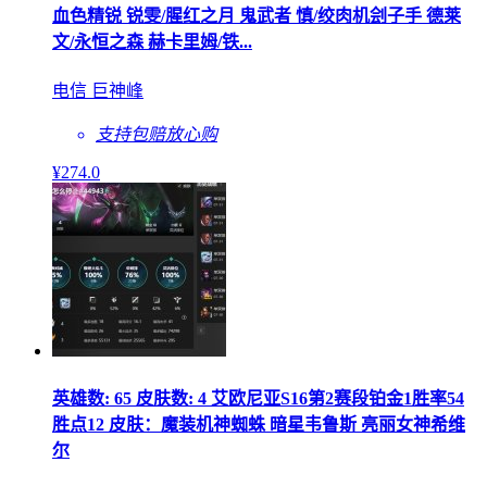
血色精锐 锐雯/腥红之月 鬼武者 慎/绞肉机刽子手 德莱
文/永恒之森 赫卡里姆/铁...
电信 巨神峰
支持包赔
放心购
¥
274
.0
英雄数: 65 皮肤数: 4 艾欧尼亚S16第2赛段铂金1胜率54
胜点12 皮肤：魔装机神蜘蛛 暗星韦鲁斯 亮丽女神希维
尔