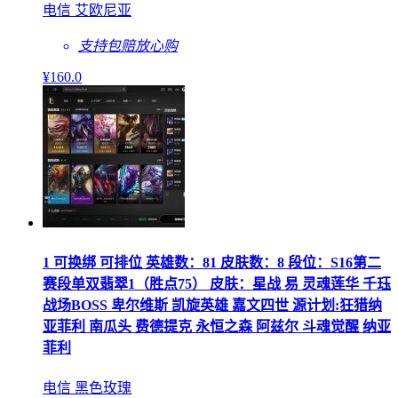
电信 艾欧尼亚
支持包赔
放心购
¥
160
.0
1 可换绑 可排位 英雄数：81 皮肤数：8 段位：S16第二
赛段单双翡翠1（胜点75） 皮肤：星战 易 灵魂莲华 千珏
战场BOSS 卑尔维斯 凯旋英雄 嘉文四世 源计划:狂猎纳
亚菲利 南瓜头 费德提克 永恒之森 阿兹尔 斗魂觉醒 纳亚
菲利
电信 黑色玫瑰