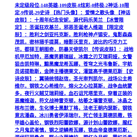
未定级段位-148英雄-109皮肤-8炫彩-0终极-2神话-10限
定-9传说-29史诗 【热门头像】：爱情之歌头像 【神话
皮肤】：十周年纪念安妮，源代码乐芙兰 【冰雪限
定】：圣诞狂欢基兰，邪恶圣诞老人维迦 【限定皮
肤】：胜利之剑亚托克斯，胜利枪神卢锡安，鬼影森森
茂凯，密林猎手提莫，暗影沃里克，波比的巧克力工
坊，都铎王朝图奇，防暴天使凯尔 【传说皮肤】：战地
机甲厄加特，恶魔男爵瑞兹，冰霜之刃艾瑞莉娅，女警
狙击凯特琳，黯黑魔龙希瓦娜，苍穹之光韦鲁斯，宇航
员诺提勒斯，金牌主播德莱文，灌篮高手德莱厄斯 【史
诗皮肤】：翼骑统领赵信，圣光审判凯尔，战场公主希
维尔，钢铁之心希维尔，熔火之心拉莫斯，战争血统蒙
多，夜行义贼艾瑞莉娅，血石诅咒塔里克，穿着正装的
恶魔维迦，符文战神雷克顿，枯萎之壤雷克顿，冰晶之
核布兰德，生化博士黑默丁格，法老王朝内瑟斯，钢铁
意志潘森，冰川勇者伊泽瑞尔，死亡领主莫德凯撒，铁
甲雄心盖伦，钢铁烈阳蕾欧娜，源计划山蕾欧娜，腥红
之月鬼武者慎，钢之逆鳞希瓦娜，铁血帝皇德莱厄斯，