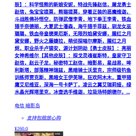
肤】：科学怪熊的新娘安妮，特战先锋赵信，屠龙勇士
赵信，兔宝宝提莫，熊猫提莫，穿着正装的恶魔维迦，
斗战胜佛孙悟空，防弹武僧李青，地下拳王李青，铁血
猎手奈德丽，大夏武士潘森，海牛猎手菲兹，驯龙女巫
璐璐，铁血帝皇德莱厄斯，无限烈焰黛安娜，腥红之月
黛安娜，野火之藤婕拉，萌侦探喵尔摩斯，腥红之月
烬，职业杀手卢锡安，源计划阴劫【勇士皮肤】：亮丽
女神希维尔【其他皮肤】：探戈灵魂崔斯特，皇家守卫
赵信，赵云子龙，秘密特工赵信，暗影易，星战易，哞
利斯塔，部落精神瑞兹，黑暗骑士沃里克，宗师级钓鱼
训练师贾克斯，黑暗女王伊芙琳，狂欢阿木木，重甲猎
鹰艾尼维亚，深海一号卡萨丁，凌云之翼艾瑞莉娅，绿
水晶光辉塔里克，冰壶选手维迦，垃圾场特朗德尔，...
电信 暗影岛
支持包赔
放心购
¥
260
.0