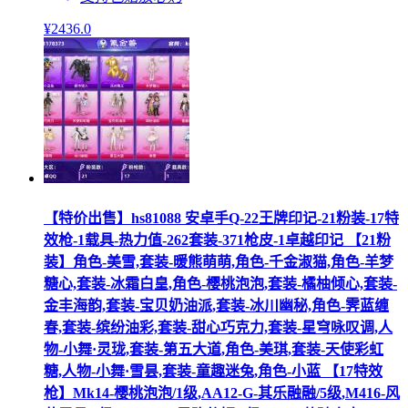
¥
2436
.0
【特价出售】hs81088 安卓手Q-22王牌印记-21粉装-17特
效枪-1载具-热力值-262套装-371枪皮-1卓越印记 【21粉
装】角色-美雪,套装-暖熊萌萌,角色-千金淑猫,角色-羊梦
糖心,套装-冰霜白皇,角色-樱桃泡泡,套装-橘柚倾心,套装-
金丰海韵,套装-宝贝奶油派,套装-冰川幽秘,角色-霁蓝缠
春,套装-缤纷油彩,套装-甜心巧克力,套装-星穹咏叹调,人
物-小舞·灵珑,套装-第五大道,角色-美琪,套装-天使彩虹
糖,人物-小舞·雪昙,套装-童趣迷兔,角色-小蓝 【17特效
枪】Mk14-樱桃泡泡/1级,AA12-G-其乐融融/5级,M416-风