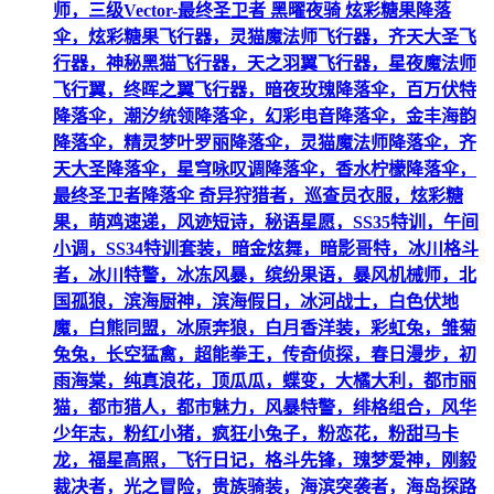
师，三级Vector-最终圣卫者 黑曜夜骑 炫彩糖果降落
伞，炫彩糖果飞行器，灵猫魔法师飞行器，齐天大圣飞
行器，神秘黑猫飞行器，天之羽翼飞行器，星夜魔法师
飞行翼，终晖之翼飞行器，暗夜玫瑰降落伞，百万伏特
降落伞，潮汐统领降落伞，幻彩电音降落伞，金丰海韵
降落伞，精灵梦叶罗丽降落伞，灵猫魔法师降落伞，齐
天大圣降落伞，星穹咏叹调降落伞，香水柠檬降落伞，
最终圣卫者降落伞 奇异狩猎者，巡查员衣服，炫彩糖
果，萌鸡速递，风迹短诗，秘语星愿，SS35特训，午间
小调，SS34特训套装，暗金炫舞，暗影哥特，冰川格斗
者，冰川特警，冰冻风暴，缤纷果语，暴风机械师，北
国孤狼，滨海厨神，滨海假日，冰河战士，白色伏地
魔，白熊同盟，冰原奔狼，白月香洋装，彩虹兔，雏菊
兔兔，长空猛禽，超能拳王，传奇侦探，春日漫步，初
雨海棠，纯真浪花，顶瓜瓜，蝶变，大橘大利，都市丽
猫，都市猎人，都市魅力，风暴特警，绯格组合，风华
少年志，粉红小猪，疯狂小兔子，粉恋花，粉甜马卡
龙，福星高照，飞行日记，格斗先锋，瑰梦爱神，刚毅
裁决者，光之冒险，贵族骑装，海滨突袭者，海岛探路