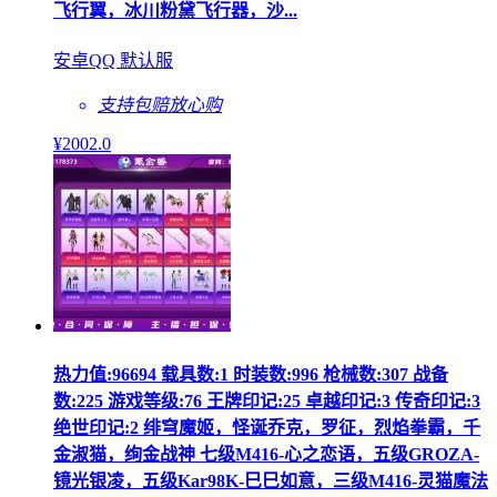
飞行翼，冰川粉黛飞行器，沙...
安卓QQ 默认服
支持包赔
放心购
¥
2002
.0
热力值:96694 载具数:1 时装数:996 枪械数:307 战备
数:225 游戏等级:76 王牌印记:25 卓越印记:3 传奇印记:3
绝世印记:2 绯穹魔姬，怪诞乔克，罗征，烈焰拳霸，千
金淑猫，绚金战神 七级M416-心之恋语，五级GROZA-
镜光银凌，五级Kar98K-巳巳如意，三级M416-灵猫魔法