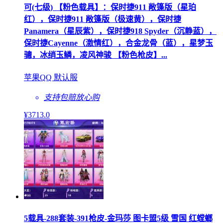
可(七级) 【粉色载具】：保时捷911 敞篷版（星珀
红），保时捷911 敞篷版（极速黄），保时捷
Panamera（星辰紫），保时捷918 Spyder（沉静蓝），
保时捷Cayenne（激情红），合金龙骨（蓝），星梦玉
骢，冰绡玉鳞，凌风神骏 【粉色枪皮】...
苹果QQ 默认服
支持包赔
放心购
¥
3713
.0
5载具-288套装-391枪皮-金玛莎 图卡盟5级 雪国 红螳螂