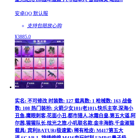
安卓QQ 默认服
支持包赔
放心购
¥
3885
.0
实名: 不可修改 时装数: 127 载具数: 1 枪械数: 163 战备
数: 108 热门装扮: 火箭少女101(老101),快乐主宰,深海小
丑鱼,鹰眼刺客,花面小丑,都市猎人,冰霜白皇,第五大道,阿
尔茜,猩猩队长,炫光之旅,小叽联名款,金丰海韵,千金淑猫
载具: 宾利BATUR(极速紫) 稀有枪皮: M417第五大
道,SCAR-L-锦绣绵绵,M416电玩时刻,UMP45量子极