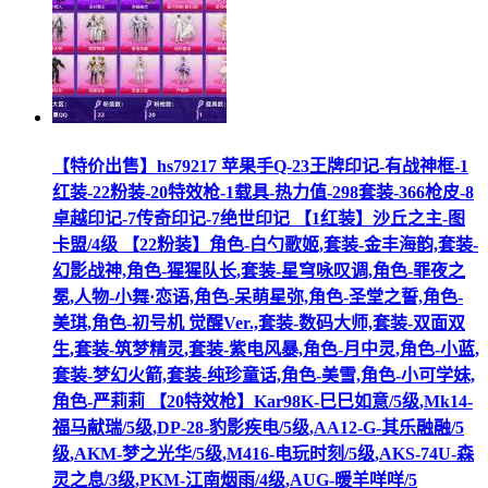
【特价出售】hs79217 苹果手Q-23王牌印记-有战神框-1
红装-22粉装-20特效枪-1载具-热力值-298套装-366枪皮-8
卓越印记-7传奇印记-7绝世印记 【1红装】沙丘之主-图
卡盟/4级 【22粉装】角色-白勺歌姬,套装-金丰海韵,套装-
幻影战神,角色-猩猩队长,套装-星穹咏叹调,角色-罪夜之
冕,人物-小舞·恋语,角色-呆萌星弥,角色-圣堂之誓,角色-
美琪,角色-初号机 觉醒Ver.,套装-数码大师,套装-双面双
生,套装-筑梦精灵,套装-紫电风暴,角色-月中灵,角色-小蓝,
套装-梦幻火箭,套装-纯珍童话,角色-美雪,角色-小可学妹,
角色-严莉莉 【20特效枪】Kar98K-巳巳如意/5级,Mk14-
福马献瑞/5级,DP-28-豹影疾电/5级,AA12-G-其乐融融/5
级,AKM-梦之光华/5级,M416-电玩时刻/5级,AKS-74U-森
灵之息/3级,PKM-江南烟雨/4级,AUG-暖羊咩咩/5