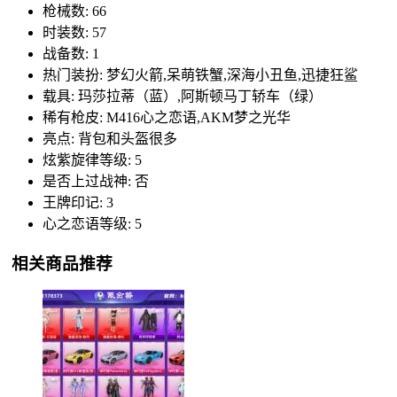
枪械数: 66
时装数: 57
战备数: 1
热门装扮: 梦幻火箭,呆萌铁蟹,深海小丑鱼,迅捷狂鲨
载具: 玛莎拉蒂（蓝）,阿斯顿马丁轿车（绿）
稀有枪皮: M416心之恋语,AKM梦之光华
亮点: 背包和头盔很多
炫紫旋律等级: 5
是否上过战神: 否
王牌印记: 3
心之恋语等级: 5
相关商品推荐