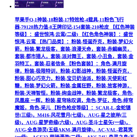
苹果手Q-1神装-18粉装-17特效枪-4载具-11粉色飞行
器-79128热力值-8王牌印记-154套装-210枪皮 【红色神装
等级】：盛世惊鸿-云鸾(二级) 【红色角色神装】：盛世
惊鸿-云鸾 【热门品类】：粉装-怪诞乔克，粉装-梦幻火
箭，粉装-繁龙极客，套装-浪漫天命，套装-赤蝎幽灵，
套装-都市猎人，套装-派对舞王，套装-小丑鱼，套装-金
羽特工，套装-忍者信条 【粉色套装】：角色-满月旋
律，粉装-极限特训，粉装-幻影战神，粉装-怪诞乔克，
粉装-甜心巧克力，粉装-宝贝奶油派，粉装-天使彩虹
糖，粉装-梦幻火箭，粉装-金属狂野，粉装-放客神游，
粉装-天禅智恒，粉装-绚金战神，粉装-繁龙极客，角色-
凤凰座 一辉，粉装-星穹咏叹调，角色-罗征，角色-绯穹
魔姬，角色-采儿 【粉色枪皮等级】：SCAR-L-金蛇镇
世(三级)，M416-风花雪月(七级)，AUG-星之彼岸(三
级)，AUG-星梦奇缘(六级)，AUG-圣斗士星矢(一级)，
AUG-全息游灵(五级AKM-满月旋律)，AC-VAL-君莫笑