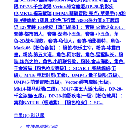
限,DP-28-千金淑猫,Vector-绯穹魔姬,DP-28-豹影疾
电,MK14-福马献瑞,UMP45-萌骑冒险 亮点: 苹果手Q-9粉
装-9特效枪-1载具-3粉色飞行器-53803热力值-8王牌印
记-127套装-163枪皮【热门品类】：套装-火箭少女101，
套装-都市猎人，套装-深海小丑鱼，套装-小丑鱼，角
色-2B战斗服款，套装-龟仙人，套装-暗影哥特，角色-
Mark.06【粉色套装】：粉装-快乐主宰，粉装-冰霜白
皇，粉装-第五大道，角色-阿尔茜，角色-猩猩队长，粉
装-炫光之旅，角色-小叽联名款，粉装-金丰海韵，角色-
千金淑猫【粉色枪皮等级】：SCAR-L-锦绣绵绵(五
级)，M416-电玩时刻(五级)，UMP45-量子极限(五级)，
UMP45-萌骑冒险(五级)，Vector-绯穹魔姬(七级)，
Mk14-福马献瑞(二级)，M417-第五大道(七级)，DP-28-
千金淑猫(五级)，DP-28-豹影疾电(一级)【粉色载具】：
宾利BATUR（极速紫）【粉色枪皮】：SC...
苹果QQ 默认服
支持包赔
放心购