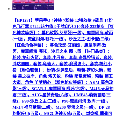
【HP1281】苹果手Q-4神装-7粉装-12特效枪-9载具-14粉
色飞行器-97242热力值-9王牌印记-210套装-235枪皮 【红
色神装等级】：暮色玫影-艾丽娅(一级)，魔童闹海-敖丙
(一级)，魔童闹海-哪吒(一级)，沙丘之主-图卡盟(三级)
【红色角色神装】：暮色玫影-艾丽娅，魔童闹海-敖
丙，魔童闹海-哪吒，沙丘之主-图卡盟 【热门品类】：
粉装-梦幻火箭，套装-小丑鱼，套装-奇异狩猎者，套装-
胖达圆圆，套装-龟仙人，套装-浪漫波比，套装-粉红小
猪 【粉色套装】：粉装-深渊皇后，粉装-梦幻火箭，粉
装-星之彼岸，角色-洛天依，粉装-暗星紫秘，粉装-第五
大道，角色-羊梦糖心 【粉色枪皮等级】：AKM-暮色玫
影(三级)，SCAR-L-魔童闹海 哪吒(六级)，M416-天马神
君(三级)，AUG-星梦奇缘(六级)，UMP45-萌骑冒险(三
级)，P90-沙丘之主(三级)，P90-魔童闹海 敖丙(一级)，
Mk14-福马献瑞(二级)，M200-梦海之灵(一级)，DP-28-
豹影疾电(五级)，MG3-洛神天依(五级)，燃烧瓶-薄荷可