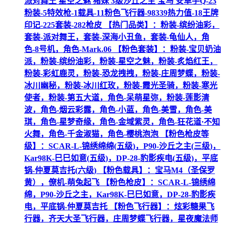
派对舞王 星空之魅 猪妹 3级沙丘之主 宝马 安卓手Q-23
粉装-5特效枪-1载具-11粉色飞行器-98339热力值-18王牌
印记-225套装-282枪皮 【热门品类】：粉装-缤纷油彩，
套装-派对舞王，套装-深海小丑鱼，套装-龟仙人，角
色-8号机，角色-Mark.06 【粉色套装】：粉装-宝贝奶油
派，粉装-缤纷油彩，粉装-星空之魅，粉装-炙焰红王，
粉装-彩虹鹿灵，粉装-恐龙拽拽，粉装-庄周梦蝶，粉装-
冰川幽秘，粉装-冰川红玫，粉装-霞光圣骑，粉装-寒光
使者，粉装-第五大道，角色-呆萌星弥，粉装-莲影清
波，角色-烟云彩露，角色-小蓝，角色-美雪，角色-美
琪，角色-星梦奇缘，角色-金域紫灵，角色-狂花道·不知
火舞，角色-千金淑猫，角色-樱桃泡泡 【粉色枪皮等
级】：SCAR-L-锦绣绵绵(五级)，P90-沙丘之主(三级)，
Kar98K-巳巳如意(五级)，DP-28-豹影疾电(五级)，平底
锅-仲夏莫吉托(六级) 【粉色载具】：宝马M4（圣保罗
黄），僚机-萌兔起飞 【粉色枪皮】：SCAR-L-锦绣绵
绵，P90-沙丘之主，Kar98K-巳巳如意，DP-28-豹影疾
电，平底锅-仲夏莫吉托 【粉色飞行器】：炫彩糖果飞
行器，齐天大圣飞行器，庄周梦蝶飞行器，星夜魔法师