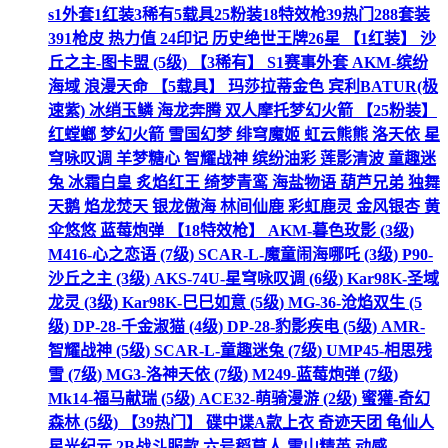
s1外套1红装3稀有5载具25粉装18特效枪39热门288套装
391枪皮 热力值 24印记 历史绝世王牌26星 【1红装】 沙
丘之主-图卡盟 (5级) 【3稀有】 S1赛事外套 AKM-缤纷
海域 浪漫天命 【5载具】 玛莎拉蒂金色 宾利BATUR(极
速紫) 冰绡玉鳞 海龙奔腾 双人摩托梦幻火箭 【25粉装】
红螳螂 梦幻火箭 雪国幻梦 绯穹魔姬 虹云熊熊 洛天依 星
穹咏叹调 羊梦糖心 智耀战神 缤纷油彩 莲影清波 童趣迷
兔 冰霜白皇 炙焰红王 绮梦青鸾 海盐物语 葫芦兄弟 独舞
天鹅 焰龙焚天 银龙傲海 林间仙鹿 彩虹鹿灵 金风银杏 黄
伞悠悠 蓝莓炮弹 【18特效枪】 AKM-暮色玫影 (3级)
M416-心之恋语 (7级) SCAR-L-魔童闹海哪吒 (3级) P90-
沙丘之主 (3级) AKS-74U-星穹咏叹调 (6级) Kar98K-圣域
龙灵 (3级) Kar98K-巳巳如意 (5级) MG-36-沧焰双生 (5
级) DP-28-千金淑猫 (4级) DP-28-豹影疾电 (5级) AMR-
智耀战神 (5级) SCAR-L-童趣迷兔 (7级) UMP45-相思残
雪 (7级) MG3-洛神天依 (7级) M249-蓝莓炮弹 (7级)
Mk14-福马献瑞 (5级) ACE32-萌骑漫游 (2级) 蜜獾-奇幻
森林 (5级) 【39热门】 碟中谍A款上衣 奇迹天团 龟仙人
星光纪元 2B战斗服款 六号稻草人 雪山精英 动感...