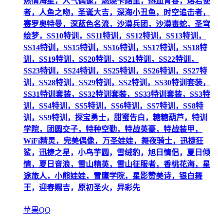
热情海星，人气偶像，燃烧卡路里，热血青春，熔岩使
者，人鱼之吻，圣诞大吉，深海小丑鱼，时空追击者，
赛罗奥特曼，深蓝色名流，沙漠兵团，沙漠毒蛇，圣穹
绘梦，SS10特训，SS11特训，SS12特训，SS13特训，
SS14特训，SS15特训，SS16特训，SS17特训，SS18特
训，SS19特训，SS20特训，SS21特训，SS22特训，
SS23特训，SS24特训，SS25特训，SS26特训，SS27特
训，SS28特训，SS29特训，SS2特训，SS30特训套装，
SS31特训套装，SS32特训套装，SS33特训套装，SS3特
训，SS4特训，SS5特训，SS6特训，SS7特训，SS8特
训，SS9特训，探宝勇士，甜蜜告白，糖糖葫芦，特训
学院，团圆交子，特种空勤，特战英豪，特战装甲，
WiFi精灵，完美偶像，万圣娃娃，舞夜骑士，迅捷狂
鲨，迅捷之星，小鸟芋圆，雪绒豹，旭日情侣，夏日倾
情，夏日音浪，雪山精英，雪山征服者，香桃花海，星
途旅人，小熊娃娃，雪鹰学院，星影赞美诗，银白舞
王，迎春赐吉，原初圣火，异彩先
苹果QQ