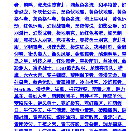
者，鹤鸣，虎虎生威吉莉，湖蓝色名流，和平特警，好
奇恐龙，怀庆长公主，黑色伏地魔，黄色伏地魔，黄色
格斗者，灰色格斗者，黄色名流，海上生明月，黄色运
动，红色运动，幻世战舞者，黑夜传说，幻影公爵，幻
羽潜行，幻影武者，极地朋克，酒红色名流，橘黑制
服，竞技达人朋克，竞技名士，竞技勇士朋克，吉莉礼
服，坚韧舞者，极速光影，极速红龙，决胜时刻，金鼠
迎春，街头潮人，街头风暴，金耀舞者，酷潮明星，空
岛之星，科技之星，狂沙舞者，空投萌叽，蓝冰羽，蓝
彩潮人，凛冬战士，LGD追光队服，龙魂突击队，猎
鹰，六六大吉，萝兰蝴蝶，黎明保卫者，浪漫天命，镭
射皇者，蓝色运动，雷霆特警，冷血极客，冷焰舞者，
Mark.06，漫步者，猛禽，棉花软糖，萌黄之夏，魅力
单车，曼妙人鱼，萌趣颜团子，萌神柯基，明鸳圣池，
梦魇先生，逆风勇士，霓虹极客，霓虹街区，柠萌假
日，牛气冲天，牛气满满，破蛋小黄鸡，破晓情侣，破
晓战魂，青春校园，绮丽涂鸦，青年教官，青涩时光，
青团波波，千禧之恋，青玉碎影，云朵鹅，瑞龙福将，