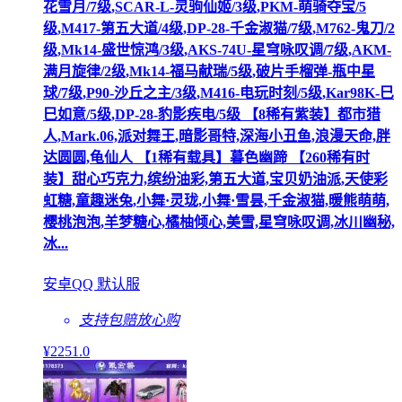
花雪月/7级,SCAR-L-灵驹仙姬/3级,PKM-萌骑夺宝/5
级,M417-第五大道/4级,DP-28-千金淑猫/7级,M762-鬼刀/2
级,Mk14-盛世惊鸿/3级,AKS-74U-星穹咏叹调/7级,AKM-
满月旋律/2级,Mk14-福马献瑞/5级,破片手榴弹-瓶中星
球/7级,P90-沙丘之主/3级,M416-电玩时刻/5级,Kar98K-巳
巳如意/5级,DP-28-豹影疾电/5级 【8稀有紫装】都市猎
人,Mark.06,派对舞王,暗影哥特,深海小丑鱼,浪漫天命,胖
达圆圆,龟仙人 【1稀有载具】暮色幽蹄 【260稀有时
装】甜心巧克力,缤纷油彩,第五大道,宝贝奶油派,天使彩
虹糖,童趣迷兔,小舞·灵珑,小舞·雪昙,千金淑猫,暖熊萌萌,
樱桃泡泡,羊梦糖心,橘柚倾心,美雪,星穹咏叹调,冰川幽秘,
冰...
安卓QQ 默认服
支持包赔
放心购
¥
2251
.0