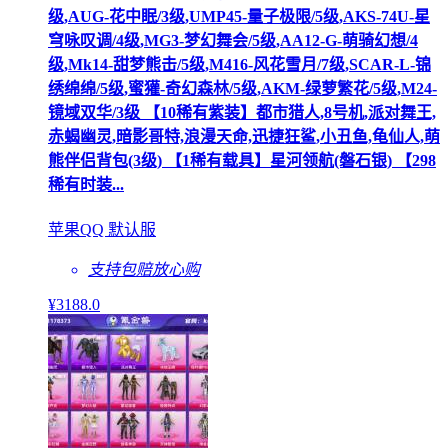
级,AUG-花中眠/3级,UMP45-量子极限/5级,AKS-74U-星
穹咏叹调/4级,MG3-梦幻舞会/5级,AA12-G-萌骑幻想/4
级,Mk14-甜梦熊击/5级,M416-风花雪月/7级,SCAR-L-锦
绣绵绵/5级,蜜獾-奇幻森林/5级,AKM-绿萝繁花/5级,M24-
镜域双华/3级 【10稀有紫装】都市猎人,8号机,派对舞王,
赤蝎幽灵,暗影哥特,浪漫天命,迅捷狂鲨,小丑鱼,龟仙人,萌
熊伴侣背包(3级) 【1稀有载具】星河领航(磐石银) 【298
稀有时装...
苹果QQ 默认服
支持包赔
放心购
¥
3188
.0