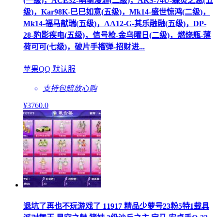
(一级)，ACE32-萌骑漫游(二级)，AKS-74U-森灵之息(五
级)，Kar98K-巳巳如意(五级)，Mk14-盛世惊鸿(二级)，
Mk14-福马献瑞(五级)，AA12-G-其乐融融(五级)，DP-
28-豹影疾电(五级)，信号枪-金乌曜日(二级)，燃烧瓶-薄
荷可可(七级)，破片手榴弹-招财进...
苹果QQ 默认服
支持包赔
放心购
¥
3760
.0
退坑了再也不玩游戏了 11917 精品少萝号23粉5特1载具