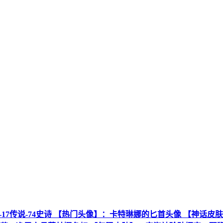
话-70限定-17传说-74史诗 【热门头像】：卡特琳娜的匕首头像 