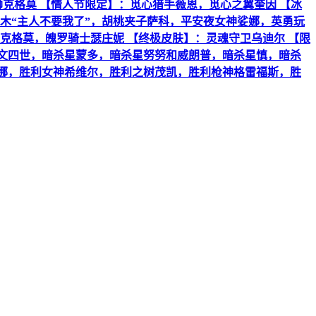
克格莫 【情人节限定】：觅心猎手薇恩，觅心之翼奎因 【冰
木“主人不要我了”，胡桃夹子萨科，平安夜女神娑娜，英勇玩
克格莫，魄罗骑士瑟庄妮 【终极皮肤】：灵魂守卫乌迪尔 【限
嘉文四世，暗杀星蒙多，暗杀星努努和威朗普，暗杀星慎，暗杀
莫甘娜，胜利女神希维尔，胜利之树茂凯，胜利枪神格雷福斯，胜