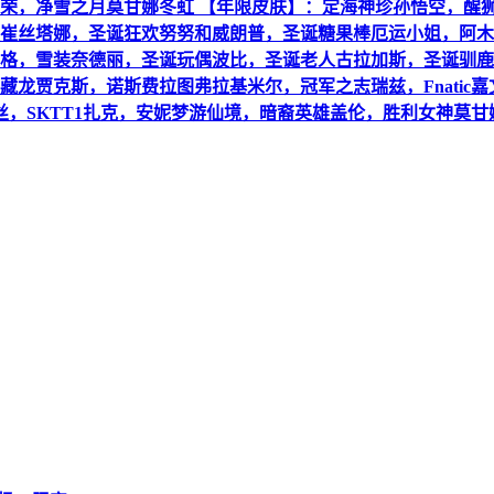
荣，净雪之月莫甘娜冬虹 【年限皮肤】：定海神珍孙悟空，醒狮
崔丝塔娜，圣诞狂欢努努和威朗普，圣诞糖果棒厄运小姐，阿木
格，雪装奈德丽，圣诞玩偶波比，圣诞老人古拉加斯，圣诞驯鹿
龙贾克斯，诺斯费拉图弗拉基米尔，冠军之志瑞兹，Fnatic
1伊莉丝，SKTT1扎克，安妮梦游仙境，暗裔英雄盖伦，胜利女神