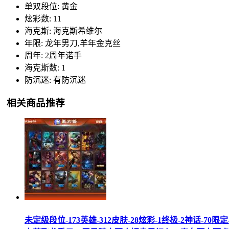
单双段位: 黄金
炫彩数: 11
海克斯: 海克斯希维尔
年限: 龙年男刀,羊年金克丝
周年: 2周年诺手
海克斯数: 1
防沉迷: 有防沉迷
相关商品推荐
未定级段位-173英雄-312皮肤-28炫彩-1终极-2神