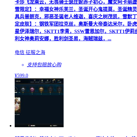
卡莎飞龙乘云，无畏骑士瑟庄妮赤子初心，魔女阿卡丽虚
雪限定】：幸福女神乐芙兰，圣诞开心鬼提莫，圣诞精灵
具兵普朗克，邪恶圣诞老人维迦，喜庆之树茂凯，雪默丁
定皮肤】：钢铁军团拉克丝，奥斯曼大帝泰达米尔，卧虎藏
星伊泽瑞尔，SKTT1李青，SSW雷恩加尔，SKTT
利女神奥莉安娜，胜利剑圣易，海贼瑞兹，...
电信 征服之海
支持包赔
放心购
¥
599
.0