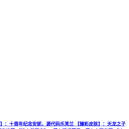
【神话皮肤】：十周年纪念安妮，源代码乐芙兰 【臻彩皮肤】：天龙之子