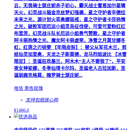
云，无畏骑士瑟庄妮赤子初心，霸天战士雷恩加尔星啸
天火，幻灵战斗猫金克丝梦幻强袭，星之守护者辛德拉
未来之光，源计划火菲奥娜惩戒，星之守护者卡莎热情
之光，破败军团厄运小姐灵岛征伐使，可爱可爱粉红红
布里茨，幻灵战斗队长厄运小姐勇气赞歌，星之守护者
阿卡丽热情之光，魔女阿卡丽虚荣，净雪之月莫甘娜冬
虹，红莲之刃锐雯 【年限皮肤】：替父从军花木兰，剪
纸仙灵加里奥，天龙之子斯莫德，龙马烈焰波比 【冰雪
限定】：圣诞狂欢基兰，阿木木“主人不要我了”，平安
夜女神娑娜，冬季仙境卡尔玛，圣诞老人古拉加斯，圣
诞驯鹿克格莫，魄罗骑士瑟庄妮...
电信 黑色玫瑰
支持包赔
放心购
¥
1486
.0