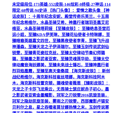
未定级段位-173英雄-552皮肤-146炫彩-0终极-27神话-114
限定-68传说-94史诗 【热门头像】：爱情之歌头像 【神
话皮肤】：十周年纪念安妮，殿堂传奇乐芙兰，十五周
年纪念希维尔，水晶圣骑艾希，神凰行者瑞羽圣凰艾尼
维亚，水晶圣骑塔莉娅 【至臻皮肤】：至臻绝息圣堂厄
运小姐，至臻KDA伊芙琳，至臻花仙使者卡特琳娜，至
臻暗裔英雄嘉文四世，至臻黑夜使者李青，至臻飞升战
神潘森，至臻天龙之子伊泽瑞尔，至臻玉剑传说武剑仙
锐雯，至臻青花瓷拉克丝，至臻太空律动节奏幻师璐
璐，至臻墨之影武者亚索，至臻灵魂莲华劫，至臻太空
律动魔音海妖娜美，至臻未来战士锤石，至臻神凰行者
烈羽焰凰霞，至臻至高天奎桑提 【海克斯皮肤】：新创
战纪希维尔，海克斯科技崔丝塔娜，海克斯科技阿木
木，海克斯科技雷克顿，摄魂使者薇恩 【臻彩皮肤】：
天龙之子卡莎飞龙乘云，无畏骑士瑟庄妮赤子初心，墨
之影武者亚索金墨耀影，冠军之刃锐雯2016凯旋圣装，
冠军之隐劫凯旋圣装，雾雨之刃锐雯，西部魔影卢锡安
贝利尔之怠，星之吞噬者莫甘娜热情之末，玉剑传说寒