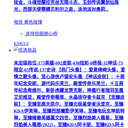
炫金，斗魂觉醒拉克丝无限斗志，玉剑传说翼剑仙珠
光，西部天使赛娜贝利尔之怠，泳池派对奥莉...
电信 黑色玫瑰
支持包赔
放心购
¥
2063
.0
未定级段位-173英雄-692皮肤-438炫彩-0终极-32神话-73
限定-65传说-137史诗 【热门头像】：爱意绵绵头像，爱
情之歌头像，觅心游侠卢锡安头像 【神话皮肤】：十周
年纪念安妮，源代码乐芙兰，殿堂传奇乐芙兰，十五周
年纪念希维尔，新卧虎藏龙贾克斯，神凰行者瑞羽圣凰
艾尼维亚，殿堂传奇薇恩，水晶掠夺者卡兹克 【至臻皮
肤】：至臻至高天凯尔，至臻北极星使者沃里克，至臻
KDA伊芙琳，至臻西部魔影伊芙琳，至臻电玩女神凯特
琳，至臻暗裔英雄嘉文四世，至臻烈焰美人薇恩，至臻
烈焰美人薇恩(2022)，至臻KDA阿卡丽，至臻KDA阿卡