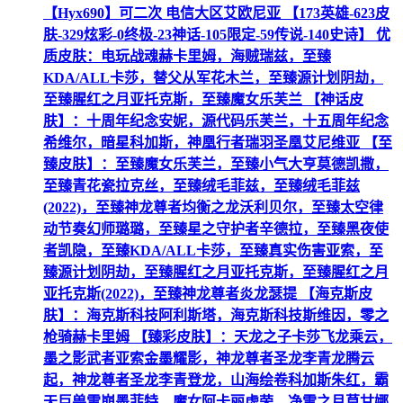
【Hyx690】可二次 电信大区艾欧尼亚 【173英雄-623皮
肤-329炫彩-0终极-23神话-105限定-59传说-140史诗】 优
质皮肤：电玩战魂赫卡里姆，海贼瑞兹，至臻
KDA/ALL卡莎，替父从军花木兰，至臻源计划阴劫，
至臻腥红之月亚托克斯，至臻魔女乐芙兰 【神话皮
肤】：十周年纪念安妮，源代码乐芙兰，十五周年纪念
希维尔，暗星科加斯，神凰行者瑞羽圣凰艾尼维亚 【至
臻皮肤】：至臻魔女乐芙兰，至臻小气大亨莫德凯撒，
至臻青花瓷拉克丝，至臻绒毛菲兹，至臻绒毛菲兹
(2022)，至臻神龙尊者均衡之龙沃利贝尔，至臻太空律
动节奏幻师璐璐，至臻星之守护者辛德拉，至臻黑夜使
者凯隐，至臻KDA/ALL卡莎，至臻真实伤害亚索，至
臻源计划阴劫，至臻腥红之月亚托克斯，至臻腥红之月
亚托克斯(2022)，至臻神龙尊者炎龙瑟提 【海克斯皮
肤】：海克斯科技阿利斯塔，海克斯科技斯维因，零之
枪骑赫卡里姆 【臻彩皮肤】：天龙之子卡莎飞龙乘云，
墨之影武者亚索金墨耀影，神龙尊者圣龙李青龙腾云
起，神龙尊者圣龙李青登龙，山海绘卷科加斯朱红，霸
天巨兽雪崩墨菲特，魔女阿卡丽虚荣，净雪之月莫甘娜