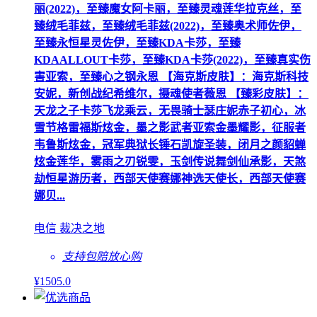
丽(2022)，至臻魔女阿卡丽，至臻灵魂莲华拉克丝，至
臻绒毛菲兹，至臻绒毛菲兹(2022)，至臻奥术师佐伊，
至臻永恒星灵佐伊，至臻KDA卡莎，至臻
KDAALLOUT卡莎，至臻KDA卡莎(2022)，至臻真实伤
害亚索，至臻心之钢永恩 【海克斯皮肤】：海克斯科技
安妮，新创战纪希维尔，摄魂使者薇恩 【臻彩皮肤】：
天龙之子卡莎飞龙乘云，无畏骑士瑟庄妮赤子初心，冰
雪节格雷福斯炫金，墨之影武者亚索金墨耀影，征服者
韦鲁斯炫金，冠军典狱长锤石凯旋圣装，闭月之颜貂蝉
炫金莲华，雾雨之刃锐雯，玉剑传说舞剑仙承影，天煞
劫恒星游历者，西部天使赛娜神选天使长，西部天使赛
娜贝...
电信 裁决之地
支持包赔
放心购
¥
1505
.0