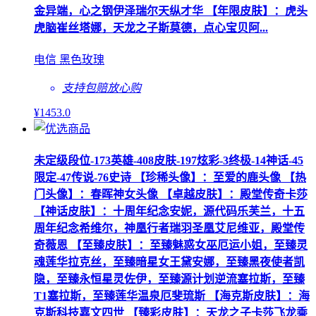
金异端，心之钢伊泽瑞尔天纵才华 【年限皮肤】：虎头
虎脑崔丝塔娜，天龙之子斯莫德，点心宝贝阿...
电信 黑色玫瑰
支持包赔
放心购
¥
1453
.0
未定级段位-173英雄-408皮肤-197炫彩-3终极-14神话-45
限定-47传说-76史诗 【珍稀头像】：至爱的鹿头像 【热
门头像】：春晖神女头像 【卓越皮肤】：殿堂传奇卡莎
【神话皮肤】：十周年纪念安妮，源代码乐芙兰，十五
周年纪念希维尔，神凰行者瑞羽圣凰艾尼维亚，殿堂传
奇薇恩 【至臻皮肤】：至臻魅惑女巫厄运小姐，至臻灵
魂莲华拉克丝，至臻暗星女王黛安娜，至臻黑夜使者凯
隐，至臻永恒星灵佐伊，至臻源计划逆流塞拉斯，至臻
T1塞拉斯，至臻莲华温泉厄斐琉斯 【海克斯皮肤】：海
克斯科技嘉文四世 【臻彩皮肤】：天龙之子卡莎飞龙乘