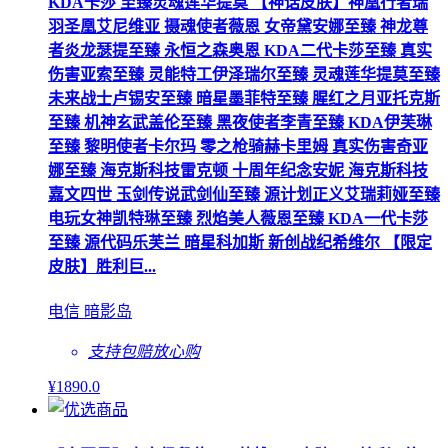
KDA卡莎 至臻灵魂莲华提莫 【神话皮肤】神凰行者瑞
羽圣凰艾尼维亚 摄魂使者薇恩 女帝黛安娜至臻 神龙尊
者炎龙瑟提至臻 永恒之森奥恩 KDA二代卡莎至臻 真实
伤害亚索至臻 灵能特工伊泽瑞尔至臻 灵魂莲华提莫至臻
未来战士卢锡安至臻 暗星墨菲特至臻 腥红之月亚托克斯
至臻 机神玄武盖伦至臻 黑夜使者李青至臻 KDA伊芙琳
至臻 黎明使者卡尔玛 零之枪骑赫卡里姆 真实伤害奇亚
娜至臻 海克斯科技雷克顿 十周年纪念安妮 海克斯科技
嘉文四世 玉剑传说武剑仙至臻 源计划正义艾瑞莉娅至臻
电玩女神凯特琳至臻 烈焰美人薇恩至臻 KDA一代卡莎
至臻 源代码乐芙兰 暗星科加斯 新创战纪希维尔 【限定
皮肤】胜利巨...
电信 暗影岛
支持包赔
放心购
¥
1890
.0