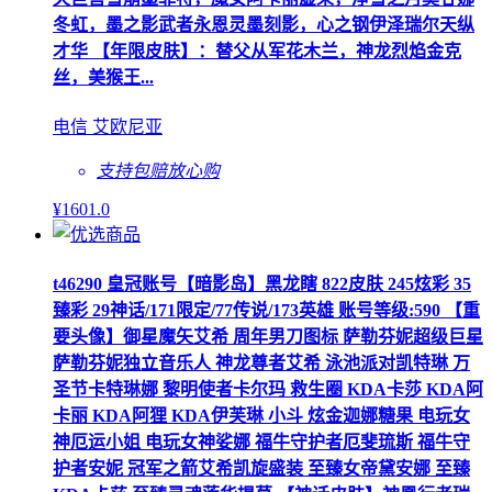
冬虹，墨之影武者永恩灵墨刻影，心之钢伊泽瑞尔天纵
才华 【年限皮肤】：替父从军花木兰，神龙烈焰金克
丝，美猴王...
电信 艾欧尼亚
支持包赔
放心购
¥
1601
.0
t46290 皇冠账号【暗影岛】黑龙瞎 822皮肤 245炫彩 35
臻彩 29神话/171限定/77传说/173英雄 账号等级:590 【重
要头像】御星魔矢艾希 周年男刀图标 萨勒芬妮超级巨星
萨勒芬妮独立音乐人 神龙尊者艾希 泳池派对凯特琳 万
圣节卡特琳娜 黎明使者卡尔玛 救生圈 KDA卡莎 KDA阿
卡丽 KDA阿狸 KDA伊芙琳 小斗 炫金迦娜糖果 电玩女
神厄运小姐 电玩女神娑娜 福牛守护者厄斐琉斯 福牛守
护者安妮 冠军之箭艾希凯旋盛装 至臻女帝黛安娜 至臻