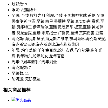
炫彩数: 91
限定: 战熊骑士
至臻: 至臻 腥红之月 剑魔,至臻 王国机神玄武 盖伦,至臻
黑夜使者 李青,至臻 暗星 墨菲特,至臻 真实伤害 赛娜,至
臻 灵能特工 伊泽瑞尔,至臻 灵魂莲华 提莫,至臻 神龙尊
者 炎龙瑟提,至臻 未来战士 卢锡安,至臻 真实伤害 亚索
海克斯: 海克斯皇子,海克斯希维尔,摄魂薇恩,海克斯安妮,
海克斯雷克顿,海克斯波比,海克斯斯维因
年限: 鸡年盖伦,羊年金克丝,蛇年安妮,马年锐雯,狗年光
辉,狗年狗头,蛇年蛇女,龙年盲僧
周年: 2周年诺手,9周年剑圣
海克斯数: 7
至臻数: 11
防沉迷: 无防沉迷
相关商品推荐