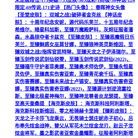
未定级段位-173英雄-755皮肤-305炫彩-1终极-30神话-124
限定-69传说-171史诗 【热门头像】：春晖神女头像
【圣堂皮肤】：双城之战2破碎者金克丝 【神话皮
肤】：十周年纪念安妮，源代码乐芙兰，十五周年纪念
希维尔，暗星科加斯，至臻万魔殿萨科，灰烬征服者潘
森，水晶掠夺者卡兹克 【至臻皮肤】：至臻恶魔假日乐
芙兰，至臻魅惑女巫莫甘娜，至臻狼神英灵斯维因，至
臻双城之战2指挥官凯特琳，至臻天龙之子伊泽瑞尔，至
臻玉剑传说武剑仙锐雯，至臻玉剑传说武剑仙(2022)，
至臻福牛守护者菲奥娜，至臻奥术师佐伊，至臻永恒星
灵佐伊，至臻真实伤害亚索，至臻青花瓷千珏，至臻真
实伤害赛娜，至臻未来战士卢锡安，至臻真实伤害奇亚
娜，至臻真实伤害奇亚娜(2022)，至臻源计划逆流塞拉
斯，至臻北极星神梅尔，至臻神龙尊者炎龙瑟提，至臻
至高天奎桑提 【海克斯皮肤】：海克斯科技阿利斯塔，
海克斯科技斯维因，零之枪骑赫卡里姆 【臻彩皮肤】：
天龙之子卡莎飞龙乘云，无畏骑士瑟庄妮赤子初心，吕
布奉先炫金战神，替父从军花木兰炫金龙刃，赵云子龙
炫金将军，墨之影武者亚索金墨耀影，征服者阿利斯塔