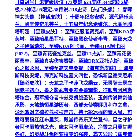
【皇冠号】未定级段位-173英雄-624皮肤-344炫彩-2终
极-22神话-95限定-58传说-118史诗 【热门头像】：春晖
神女头像 【神话皮肤】：十周年纪念安妮，源代码乐芙
兰，殿堂传奇乐芙兰，十五周年纪念希维尔，水晶圣骑
塔莉娅 【至臻皮肤】：至臻征服者贾克斯，至臻KDA伊
芙琳，至臻暗星墨菲特，至臻黑夜使者李青，至臻天龙
之子伊泽瑞尔，至臻KDA阿卡丽，至臻KDA阿卡丽
(2022)，至臻青花瓷拉克丝，至臻T1杰斯，至臻青花瓷
丽桑卓，至臻真实伤害赛娜，至臻DRX亚托克斯，至臻
心之钢永恩，至臻至高天奎桑提 【海克斯皮肤】：海克
斯科技安妮，海克斯科技嘉文四世，恐惧新星德莱厄斯
【臻彩皮肤】：天龙之子卡莎飞龙乘云，无畏骑士瑟庄
妮赤子初心，墨之影武者亚索金墨耀影，征服者阿利斯
塔炫金，冠军掠夺者卡兹克凯旋圣装，玉剑传说舞剑仙
承影，天煞劫恒星游历者，西部天使赛娜贝利尔之怠，
泳池派对辛德拉荔枝枝连击，持七彩冰棍的雪人易，可
爱可爱粉红红布里茨，殿堂传奇乐芙兰登神，星之守护
者阿卡丽热情之光，魔女阿卡丽虚荣，净雪之月莫甘娜
冬虹，幻灵战斗兔阿萝拉梦幻强袭，霸天异形卡兹克黄