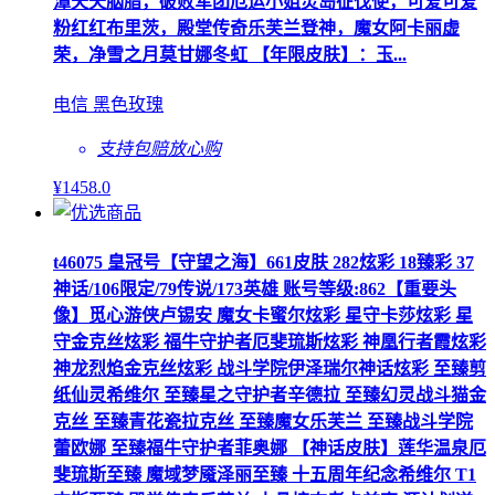
潭夭夭胭脂，破败军团厄运小姐灵岛征伐使，可爱可爱
粉红红布里茨，殿堂传奇乐芙兰登神，魔女阿卡丽虚
荣，净雪之月莫甘娜冬虹 【年限皮肤】：玉...
电信 黑色玫瑰
支持包赔
放心购
¥
1458
.0
t46075 皇冠号【守望之海】661皮肤 282炫彩 18臻彩 37
神话/106限定/79传说/173英雄 账号等级:862【重要头
像】觅心游侠卢锡安 魔女卡蜜尔炫彩 星守卡莎炫彩 星
守金克丝炫彩 福牛守护者厄斐琉斯炫彩 神凰行者霞炫彩
神龙烈焰金克丝炫彩 战斗学院伊泽瑞尔神话炫彩 至臻剪
纸仙灵希维尔 至臻星之守护者辛德拉 至臻幻灵战斗猫金
克丝 至臻青花瓷拉克丝 至臻魔女乐芙兰 至臻战斗学院
蕾欧娜 至臻福牛守护者菲奥娜 【神话皮肤】莲华温泉厄
斐琉斯至臻 魔域梦魇泽丽至臻 十五周年纪念希维尔 T1