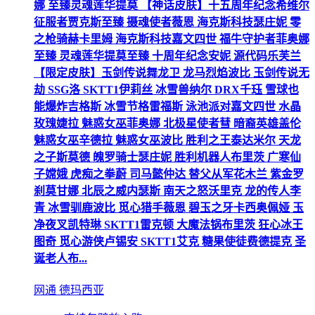
娜 至臻灵魂莲华提莫 【神话皮肤】十五周年纪念希维尔
征服者贾克斯至臻 摄魂使者薇恩 海克斯科技瑟庄妮 零
之枪骑赫卡里姆 海克斯科技嘉文四世 福牛守护者菲奥娜
至臻 灵魂莲华提莫至臻 十周年纪念安妮 源代码乐芙兰
【限定皮肤】玉剑传说舞龙卫 龙马烈焰波比 玉剑传说无
劫 SSG洛 SKTT1伊莉丝 冰雪兽纳尔 DRX千珏 雪球也
能爆炸吉格斯 冰雪节格雷福斯 泳池派对嘉文四世 水晶
玫瑰婕拉 魅惑女巫菲奥娜 北极星使者彗 暗裔英雄盖伦
魅惑女巫辛德拉 魅惑女巫波比 胜利之王泰达米尔 天龙
之子斯莫德 魄罗骑士瑟庄妮 胜利机器人布里茨 广寒仙
子嫦娥 虎痴之拳蔚 司马懿仲达 替父从军花木兰 紫金罗
刹莫甘娜 北辰之威内瑟斯 南天之怒沃里克 龙的传人李
青 冰雪驯鹿波比 觅心猎手薇恩 碧玉之牙卡西奥佩娅 玉
净夜叉凯特琳 SKTT1雷克顿 大魔法锅布里茨 狂心冰王
图奇 觅心游侠卢锡安 SKTT1艾克 糖果使徒费德提克 圣
诞老人布...
网通 德玛西亚