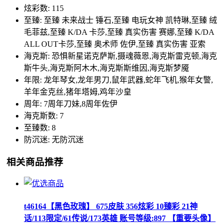
炫彩数: 115
至臻: 至臻 未来战士 锤石,至臻 电玩女神 凯特琳,至臻 绒
毛菲兹,至臻 K/DA 卡莎,至臻 真实伤害 赛娜,至臻 K/DA
ALL OUT卡莎,至臻 奥术师 佐伊,至臻 真实伤害 亚索
海克斯: 恐惧新星诺克萨斯,摄魂薇恩,海克斯雷克顿,海克
斯牛头,海克斯阿木木,海克斯斯维因,海克斯梦魇
年限: 龙年琴女,龙年男刀,鼠年武器,蛇年飞机,猴年女警,
羊年金克丝,猪年塔姆,鸡年沙皇
周年: 7周年刀妹,8周年佐伊
海克斯数: 7
至臻数: 8
防沉迷: 无防沉迷
相关商品推荐
t46164【黑色玫瑰】 675皮肤 356炫彩 10臻彩 21神
话/113限定/61传说/173英雄 账号等级:897 【重要头像】