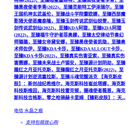
特琳(2022)，至臻暗星墨菲特，至臻黑夜使者李青，至
臻黑夜使者李青(2022)，至臻灵能特工伊泽瑞尔，至臻
王国机神玄武盖伦，至臻战斗学院蕾欧娜，至臻西部魔
影猎天使恶魔泰隆，至臻玉剑传说武剑仙锐雯，至臻玉
剑传说武剑仙(2022)，至臻KDA阿狸，至臻KDA阿狸
(2022)，至臻福牛守护者菲奥娜，至臻太空律动节奏幻
师璐璐，至臻女帝黛安娜，至臻黑夜使者凯隐，至臻奥
术师佐伊，至臻KDA卡莎，至臻KDAALLOUT卡莎，
至臻KDA卡莎(2022)，至臻真实伤害亚索，至臻真实伤
害赛娜，至臻未来战士卢锡安，至臻源计划阴劫，至臻
腥红之月亚托克斯，至臻腥红之月亚托克斯(2022)，至
臻源计划逆流塞拉斯，至臻斗魂觉醒派克 【海克斯皮
肤】：新创战纪希维尔，海克斯科技崔丝塔娜，海克斯
科技斯维因，海克斯科技雷克顿，摄魂使者薇恩，海克
斯科技吉格斯，零之枪骑赫卡里姆 【臻彩皮肤】：天...
电信 水晶之痕
支持包赔
放心购