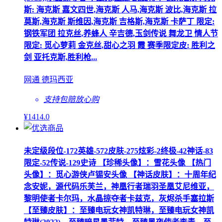
斯: 海克斯 嘉文四世,海克斯 人马,海克斯 波比,海克斯 拉
莫斯,海克斯 斯维因,海克斯 吉格斯,海克斯 卡萨丁 限定:
钢铁军团 拉克丝,养蜂人 辛吉德,玉剑传说 舞龙卫 情人节
限定: 觅心萝莉 金克丝,甜心之羽 霞 赛季限定皮: 胜利之
剑 亚托克斯,胜利枪...
网通 德玛西亚
支持包赔
放心购
¥
1414
.0
未定级段位-172英雄-572皮肤-275炫彩-2终极-42神话-83
限定-52传说-129史诗 【珍稀头像】：雪花头像 【热门
头像】：觅心游侠卢锡安头像 【神话皮肤】：十周年纪
念安妮，源代码乐芙兰，神凰行者瑞羽圣凰艾尼维亚，
黎明使者卡尔玛，水晶掠夺者卡兹克，灰烬杀手塞拉斯
【至臻皮肤】：至臻电玩女神凯特琳，至臻电玩女神凯