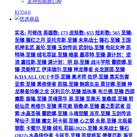
支持包赔
放心购
¥
1554
.0
实名: 可修改 英雄数: 173 皮肤数: 655 炫彩数: 565 至臻:
至臻 腥红之月 亚托克斯,至臻 未来战士 锤石,至臻 王国
机神玄武 盖伦,至臻 玉剑传说 武剑仙,至臻 电玩女神 凯
特琳,至臻 绒毛菲兹,至臻 暗星 墨菲特,至臻 源计划：逆
流 塞拉斯,至臻 源计划：阴 劫,至臻 战斗学院 蕾欧娜,至
臻 灵能特工 伊泽瑞尔,至臻 神龙尊者 炎龙瑟提,至臻
K/DA ALL OUT卡莎,至臻 奥术师 佐伊,至臻 真实伤害
亚索,至臻 黑夜使者 凯隐,至臻 魅惑女巫 莫甘娜,至臻 神
龙尊者均衡之龙 沃利贝尔,至臻 焰执事 布兰德,至臻 西部
魔影 泰隆,至臻 灵魂莲华 易,至臻 至高天 奎桑提,至臻 剪
纸仙灵 希维尔,至臻 青花瓷 丽桑卓,至臻 墨之影武者 亚
索,水晶圣骑 蕾欧娜,至臻 斗魂觉醒 派克,至臻 玉剑传说
琴仙子,至臻 魔女 阿卡丽,至臻 心之钢 永恩,至臻 北极星
钢影 卡蜜尔,至臻 绒毛 菲兹(2022),至臻 未来战士 锤石
(2022),水晶掠夺者 卡兹克,至臻 凯旋将军 德莱厄斯 海克