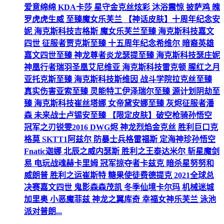
爱意绵绵 KDA卡莎 星守金克丝炫彩 沐浴震惊 披萨鸡 魄
罗虎虎生威 至臻魔女乐芙兰 【神话皮肤】十周年纪念安
妮 海克斯科技吉格斯 魔女乐芙兰至臻 海克斯科技嘉文
四世 征服者贾克斯至臻 十五周年纪念希维尔 暗裔英雄
嘉文四世至臻 神龙尊者炎龙瑟提至臻 海克斯科技瑟庄妮
神凰行者瑞羽圣凰艾尼维亚 海克斯科技雷克顿 腥红之月
亚托克斯至臻 海克斯科技斯维因 战斗学院拉克丝至臻
真实伤害亚索至臻 灵能特工伊泽瑞尔至臻 源计划阴劫至
臻 海克斯科技崔丝塔娜 女帝黛安娜至臻 灰烬征服者潘
森 未来战士卢锡安至臻 【限定皮肤】破空枪骑孙悟空
冠军之刃锐雯2016 DWG烬 神龙烈焰金克丝 胜利巨口克
格莫 SKTT1阿兹尔 防暴士兵格雷福斯 定海神珍孙悟空
Fnatic迦娜 北辰之威内瑟斯 胜利之王泰达米尔 斩星魔剑
易 电玩战魂赫卡里姆 冠军掠夺者卡兹克 暗杀星努努和
威朗普 胜利之运崔斯特 糖果使徒费德提克 2021全球总
决赛嘉文四世 鬼影森森茂凯 冬季仙境卡尔玛 机械迷城
加里奥 小恶魔菲兹 神龙之翼库奇 幸福女神乐芙兰 泳池
派对普朗...