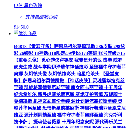
电信 黑色玫瑰
支持包赔
放心购
¥
1450
.0
t46818【雷瑟守备】萨恩乌祖尔莫德凯撒 586皮肤 298炫
彩 26臻彩 18神话/118限定/59传说/173英雄 账号等级:715
【重要头像】觅心游侠卢锡安 我麦是开的么 击拳 魄罗
虎虎生威 战斗学院伊泽瑞尔神话炫彩 至臻福牛守护者菲
奥娜 灰烬慎头像 灰烬慎炫彩头 暗星绝杀头 【圣堂皮
肤】萨恩乌祖尔莫德凯撒 【神话皮肤】灵魂莲华拉克丝
至臻 凯旋将军德莱厄斯至臻 魔女阿卡丽至臻 十五周年
纪念希维尔 新卧虎藏龙贾克斯 灰烬守护者慎 灰烬骑士
莫德凯撒 机神玄武盖伦至臻 源计划逆流塞拉斯至臻 灵
魂莲华易至臻 恐惧新星德莱厄斯 神凰行者瑞羽圣凰艾尼
维亚 源计划阴劫至臻 福牛守护者菲奥娜至臻 海克斯科
技卡萨丁 摄魂使者薇恩 十周年纪念安妮 源代码乐芙兰