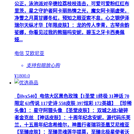
公正，泳池派对辛德拉荔枝枝连击，可爱可爱粉红红布
里茨，星之守护者阿卡丽热情之光，魔女阿卡丽虚荣，
净雪之月莫甘娜冬虹，预知之眼亚索不怠，心之钢伊泽
瑞尔天纵才华【年限皮肤】：龙的传人李青，古琴余韵
娑娜，你看见过我的熊猫吗安妮，碧玉之牙卡西奥佩
娅...
电信 艾欧尼亚
支持包赔
放心购
¥
1800
.0
【Hyx540】电信大区黑色玫瑰【1圣堂 1终极 31神话 70
限定 63传说 117史诗 558皮肤 397炫彩 172英雄】 【珍稀
头像】：星守阿狸头像 【圣堂皮肤】：双城之战2破碎
者金克丝 【神话皮肤】：十周年纪念安妮，源代码乐芙
兰，十五周年纪念希维尔，神凰行者瑞羽圣凰艾尼维亚
【至臻皮肤】：至臻灵魂莲华提莫，至臻北极星使者沃