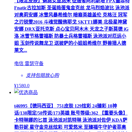
【限定皮肤】魅惑女巫悠米 征服者阿利斯塔 FPX墨菲特
Fnatic古拉加斯 圣诞捣蛋鬼金克丝 龙马烈焰波比 泳池派
对奥莉安娜 冰雪风暴希维尔 暗裔英雄盖伦 克格汪 冠军
之刃锐雯2016 斗魂觉醒佛耶戈 SKTT1娜美 北极星神黛
安娜 DRX亚托克斯 点心宝贝阿木木 天龙之子斯莫德 iG
洛 冰雪节格雷福斯 防暴士兵格雷福斯 泳池派对厄运小
姐 玉剑传说舞龙卫 送披萨的小姐姐希维尔 野兽猎人德
莱文...
电信 雷瑟守备
支持包赔
放心购
¥
1580
.0
t46995【德玛西亚】 751皮肤 129炫彩 24臻彩 10神
话/138限定/58传说/173英雄 账号等级:362 【重要头像】
卡特琳娜的匕首 泳池派对凯特琳 泳池派对佐伊 KDA萨
勒芬妮 星守金克丝炫彩 可爱悠米 至臻福牛守护者菲奥