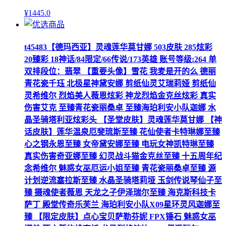
¥
1445
.0
t45483【德玛西亚】灵魂莲华莫甘娜 503皮肤 285炫彩
20臻彩 18神话/84限定/66传说/173英雄 账号等级:264 单
双排段位：翡翠 【重要头像】雪花 我麦是开的么 德丽
青花瓷千珏 北极星神黛安娜 剪纸仙灵艾瑞莉娅 剪纸仙
灵希维尔 烈焰美人薇恩炫彩 神龙烈焰金克丝炫彩 真实
伤害艾克 至臻青花瓷丽桑卓 至臻海珀利安小队迦娜 水
晶圣骑塔利亚炫彩头 【圣堂皮肤】灵魂莲华莫甘娜 【神
话皮肤】莲华温泉厄斐琉斯至臻 花仙使者卡特琳娜至臻
心之钢永恩至臻 女帝黛安娜至臻 电玩女神凯特琳至臻
真实伤害奇亚娜至臻 幻灵战斗猫金克丝至臻 十五周年纪
念希维尔 魅惑女巫厄运小姐至臻 青花瓷丽桑卓至臻 源
计划逆流塞拉斯至臻 水晶圣骑塔莉垭 玉剑传说琴仙子至
臻 摄魂使者薇恩 天龙之子伊泽瑞尔至臻 海克斯科技卡
萨丁 殿堂传奇乐芙兰 海珀利安小队X09星环灵风迦娜至
臻 【限定皮肤】点心宝贝萨勒芬妮 FPX锤石 魅惑女巫