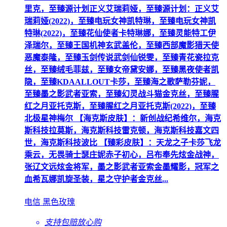
里克，至臻源计划正义艾瑞莉娅，至臻源计划：正义艾
瑞莉娅(2022)，至臻电玩女神凯特琳，至臻电玩女神凯
特琳(2022)，至臻花仙使者卡特琳娜，至臻灵能特工伊
泽瑞尔，至臻王国机神玄武盖伦，至臻西部魔影猎天使
恶魔泰隆，至臻玉剑传说武剑仙锐雯，至臻青花瓷拉克
丝，至臻绒毛菲兹，至臻女帝黛安娜，至臻黑夜使者凯
隐，至臻KDAALLOUT卡莎，至臻海之歌萨勒芬妮，
至臻墨之影武者亚索，至臻幻灵战斗猫金克丝，至臻腥
红之月亚托克斯，至臻腥红之月亚托克斯(2022)，至臻
北极星神梅尔 【海克斯皮肤】：新创战纪希维尔，海克
斯科技拉莫斯，海克斯科技雷克顿，海克斯科技嘉文四
世，海克斯科技波比 【臻彩皮肤】：天龙之子卡莎飞龙
乘云，无畏骑士瑟庄妮赤子初心，吕布奉先炫金战神，
张辽文远炫金将军，墨之影武者亚索金墨耀影，冠军之
血希瓦娜凯旋圣装，星之守护者金克丝...
电信 黑色玫瑰
支持包赔
放心购