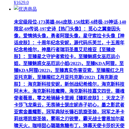
¥
1629
.0
未定级段位-173英雄-864皮肤-156炫彩-6终极-19神话-140
限定-69传说-197史诗【热门头像】：觅心之翼奎因头
像，爱情鸽头像，勇者阿狸头像，星守索拉卡头像【神
话皮肤】：十周年纪念安妮，源代码乐芙兰，十五周年
纪念希维尔，神凰行者瑞羽圣凰艾尼维亚【至臻皮
肤】：至臻星之守护者索拉卡，至臻魅惑女巫厄运小
姐，至臻魅惑女巫厄运小姐(2022)，至臻KDA阿狸，至
臻KDA阿狸(2022)，至臻真实伤害亚索，至臻腥红之月
亚托克斯，至臻腥红之月亚托克斯(2022)【海克斯皮
肤】：海克斯科技安妮，新创战纪希维尔，海克斯科技
阿木木，海克斯科技魔腾，海克斯科技嘉文四世，摄魂
使者薇恩，零之枪骑赫卡里姆【臻彩皮肤】：天龙之子
卡莎飞龙乘云，无畏骑士瑟庄妮赤子初心，墨之影武者
亚索金墨耀影，冠军典狱长锤石凯旋圣装，冠军之矛卡
莉丝塔凯旋圣装，雾雨之刃锐雯，霸天战士雷恩加尔星
啸天火，咖啡甜心璐璐焦糖布丁，弹幕天使卡莎炽天使