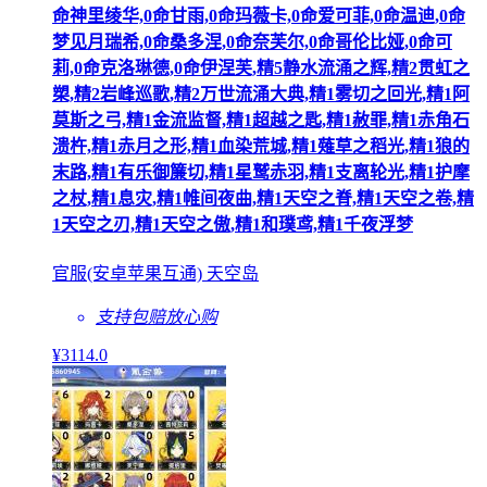
命神里绫华,0命甘雨,0命玛薇卡,0命爱可菲,0命温迪,0命
梦见月瑞希,0命桑多涅,0命奈芙尔,0命哥伦比娅,0命可
莉,0命克洛琳德,0命伊涅芙,精5静水流涌之辉,精2贯虹之
槊,精2岩峰巡歌,精2万世流涌大典,精1雾切之回光,精1阿
莫斯之弓,精1金流监督,精1超越之匙,精1赦罪,精1赤角石
溃杵,精1赤月之形,精1血染荒城,精1薙草之稻光,精1狼的
末路,精1有乐御簾切,精1星鹫赤羽,精1支离轮光,精1护摩
之杖,精1息灾,精1帷间夜曲,精1天空之脊,精1天空之卷,精
1天空之刃,精1天空之傲,精1和璞鸢,精1千夜浮梦
官服(安卓苹果互通) 天空岛
支持包赔
放心购
¥
3114
.0