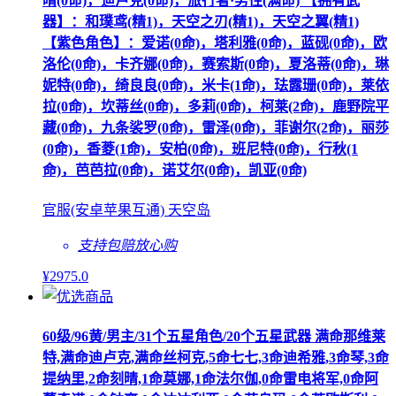
晴(0命)，迪卢克(0命)，旅行者·男性(满命) 【拥有武
器】：和璞鸢(精1)，天空之刃(精1)，天空之翼(精1)
【紫色角色】：爱诺(0命)，塔利雅(0命)，蓝砚(0命)，欧
洛伦(0命)，卡齐娜(0命)，赛索斯(0命)，夏洛蒂(0命)，琳
妮特(0命)，绮良良(0命)，米卡(1命)，珐露珊(0命)，莱依
拉(0命)，坎蒂丝(0命)，多莉(0命)，柯莱(2命)，鹿野院平
藏(0命)，九条裟罗(0命)，雷泽(0命)，菲谢尔(2命)，丽莎
(0命)，香菱(1命)，安柏(0命)，班尼特(0命)，行秋(1
命)，芭芭拉(0命)，诺艾尔(0命)，凯亚(0命)
官服(安卓苹果互通) 天空岛
支持包赔
放心购
¥
2975
.0
60级/96黄/男主/31个五星角色/20个五星武器 满命那维莱
特,满命迪卢克,满命丝柯克,5命七七,3命迪希雅,3命琴,3命
提纳里,2命刻晴,1命莫娜,1命法尔伽,0命雷电将军,0命阿