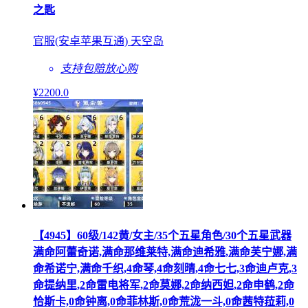
之匙
官服(安卓苹果互通) 天空岛
支持包赔
放心购
¥
2200
.0
【4945】60级/142黄/女主/35个五星角色/30个五星武器
满命阿蕾奇诺,满命那维莱特,满命迪希雅,满命芙宁娜,满
命希诺宁,满命千织,4命琴,4命刻晴,4命七七,3命迪卢克,3
命提纳里,2命雷电将军,2命莫娜,2命纳西妲,2命申鹤,2命
恰斯卡,0命钟离,0命菲林斯,0命荒泷一斗,0命茜特菈莉,0