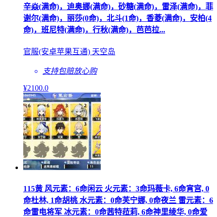
辛焱(满命)，迪奥娜(满命)，砂糖(满命)，雷泽(满命)，菲
谢尔(满命)，丽莎(0命)，北斗(1命)，香菱(满命)，安柏(4
命)，班尼特(满命)，行秋(满命)，芭芭拉...
官服(安卓苹果互通) 天空岛
支持包赔
放心购
¥
2100
.0
115黄 风元素：6命闲云 火元素：3命玛薇卡, 6命宵宫, 0
命杜林, 1命胡桃 水元素：0命芙宁娜, 0命夜兰 雷元素：6
命雷电将军 冰元素：0命茜特菈莉, 6命神里绫华, 0命爱