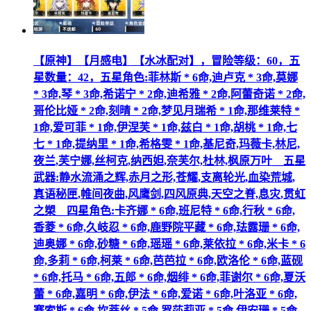
【原神】【月感电】【水冰配对】，冒险等级：60，五
星数量：42，五星角色:菲林斯 * 6命,迪卢克 * 3命,莫娜
* 3命,琴 * 3命,希诺宁 * 2命,迪希雅 * 2命,阿蕾奇诺 * 2命,
哥伦比娅 * 2命,刻晴 * 2命,梦见月瑞希 * 1命,那维莱特 *
1命,爱可菲 * 1命,伊涅芙 * 1命,兹白 * 1命,胡桃 * 1命,七
七 * 1命,提纳里 * 1命,希格雯 * 1命,基尼奇,玛薇卡,林尼,
夜兰,芙宁娜,丝柯克,纳西妲,奈芙尔,杜林,枫原万叶__五星
武器:静水流涌之辉,赤月之形,苍耀,支离轮光,血染荒城,
真语秘匣,帷间夜曲,风鹰剑,四风原典,天空之脊,息灾,贯虹
之槊__四星角色:卡齐娜 * 6命,班尼特 * 6命,行秋 * 6命,
香菱 * 6命,久岐忍 * 6命,鹿野院平藏 * 6命,珐露珊 * 6命,
迪奥娜 * 6命,砂糖 * 6命,瑶瑶 * 6命,莱依拉 * 6命,米卡 * 6
命,多莉 * 6命,柯莱 * 6命,芭芭拉 * 6命,欧洛伦 * 6命,蓝砚
* 6命,托马 * 6命,五郎 * 6命,烟绯 * 6命,菲谢尔 * 6命,夏沃
蕾 * 6命,嘉明 * 6命,伊法 * 6命,爱诺 * 6命,叶洛亚 * 6命,
赛索斯 * 6命,坎蒂丝 * 5命,罗莎莉亚 * 5命,伊安珊 * 5命,