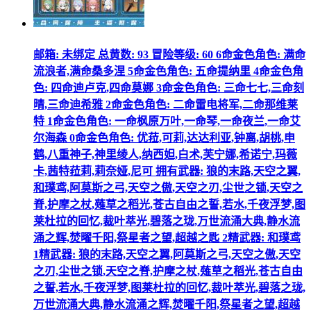
邮箱: 未绑定 总黄数: 93 冒险等级: 60 6命金色角色: 满命
流浪者,满命桑多涅 5命金色角色: 五命提纳里 4命金色角
色: 四命迪卢克,四命莫娜 3命金色角色: 三命七七,三命刻
晴,三命迪希雅 2命金色角色: 二命雷电将军,二命那维莱
特 1命金色角色: 一命枫原万叶,一命琴,一命夜兰,一命艾
尔海森 0命金色角色: 优菈,可莉,达达利亚,钟离,胡桃,申
鹤,八重神子,神里绫人,纳西妲,白术,芙宁娜,希诺宁,玛薇
卡,茜特菈莉,莉奈娅,尼可 拥有武器: 狼的末路,天空之翼,
和璞鸢,阿莫斯之弓,天空之傲,天空之刃,尘世之锁,天空之
脊,护摩之杖,薙草之稻光,苍古自由之誓,若水,千夜浮梦,图
莱杜拉的回忆,裁叶萃光,碧落之珑,万世流涌大典,静水流
涌之辉,焚曜千阳,祭星者之望,超越之匙 2精武器: 和璞鸢
1精武器: 狼的末路,天空之翼,阿莫斯之弓,天空之傲,天空
之刃,尘世之锁,天空之脊,护摩之杖,薙草之稻光,苍古自由
之誓,若水,千夜浮梦,图莱杜拉的回忆,裁叶萃光,碧落之珑,
万世流涌大典,静水流涌之辉,焚曜千阳,祭星者之望,超越