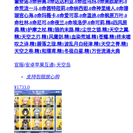
蕾奇诺,0命钟离,0命达达利亚,0命菈乌玛,0命莱欧斯利,0
命荒泷一斗,0命茜特菈莉,0命纳西妲,0命神里绫人,0命珊
瑚宫心海,0命玛薇卡,0命爱可菲,0命温迪,0命枫原万叶,0
命杜林,0命尼可,0命夜兰,0命埃洛伊,0命可莉,精4四风原
典,精3护摩之杖,精2狼的末路,精2尘世之锁,精2天空之翼,
精2天空之刃,精1风鹰剑,精1血染荒城,精1苍耀,精1终末嗟
叹之诗,精1碧落之珑,精1波乱月白经津,精1天空之脊,精1
天空之卷,精1和璞鸢,精1冬极白星,精1万世流涌大典
官服(安卓苹果互通) 天空岛
支持包赔
放心购
¥
1733
.0