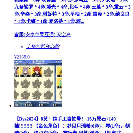
九条裟罗 * 4命,凝光 * 4命,北斗 * 4命,云堇 * 3命,重云 * 3
命,辛焱 * 3命,琳妮特 * 3命,早柚 * 2命,雷泽 * 2命,绮良良
* 1命,卡维 * 1命,夏洛蒂 * 1命,雅...
官服(安卓苹果互通) 天空岛
支持包赔
放心购
¥
2135
.0
【Bys2624】8黄！纯手工自抽号！ 16万原石+140
抽!!!!!!!!! 【金色角色】：梦见月瑞希(0命)，琴(1命)，刻