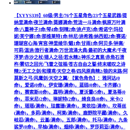
【XYYS339】60级/男主/76个五星角色/23个五星武器/提
纳里满命/夜兰满命/莫娜满命/荒泷一斗满命/枫原万叶满
命/八重神子3命/琴4命/刻晴2命/迪卢克5命/希诺宁/玛拉
妮/芙宁娜1命/那维莱特1命/林尼/迪希雅/纳西妲2命/赛诺/
珊瑚宫心海/宵宫/神里绫华/魈1命/甘雨1命/阿贝多/钟离/
可莉/温迪/旅行者满命/万世流涌大典/最初的大魔术/千夜
浮梦/赤沙之杖/猎人之径/若水精2/神乐之真意/赤角石溃
杵/雾切之回光/飞雷之弦振/苍古自由之誓/终末嗟叹之诗
精2/无工之剑/和璞鸢/天空之卷/四风原典精2/狼的末路/阿
莫斯之弓/风鹰剑/天空之翼/ 【紫色角色】：雅珂达(0
命)，爱诺(0命)，伊安珊(满命)，蓝砚(0命)，卡齐娜(3
命)，赛索斯(0命)，嘉明(满命)，夏沃蕾(5命)，夏洛蒂(0
命)，菲米尼(2命)，琳妮特(2命)，绮良良(0命)，米卡(2
命)，瑶瑶(满命)，珐露珊(满命)，莱依拉(满命)，坎蒂丝
(满命)，多莉(满命)，柯莱(满命)，鹿野院平藏(满命)，久
岐忍(满命)，云堇(满命)，五郎(满命)，托马(满命)，九条
裟罗(0命)，早柚(满命)，烟绯(满命)，罗莎莉亚(满命)，