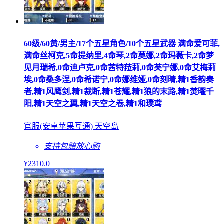
60级/60黄/男主/17个五星角色/10个五星武器 满命爱可菲,
满命丝柯克,5命提纳里,4命琴,2命莫娜,2命玛薇卡,2命梦
见月瑞希,0命迪卢克,0命茜特菈莉,0命芙宁娜,0命艾梅莉
埃,0命桑多涅,0命希诺宁,0命娜维娅,0命刻晴,精1香韵奏
者,精1风鹰剑,精1裁断,精1苍耀,精1狼的末路,精1焚曜千
阳,精1天空之翼,精1天空之卷,精1和璞鸢
官服(安卓苹果互通) 天空岛
支持包赔
放心购
¥
2310
.0