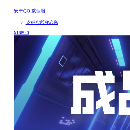
安卓QQ 默认服
支持包赔
放心购
¥
1689
.0