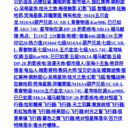
贝奶油派,迅捷狂鲨,鹰眼刺客,都市猎人,银红美神,飒粉甜
心,呆萌星弥,炫光之旅,暗夜魅影,幻影飞狐,智耀战神,狂魅
哈莉,荧海星豚,异瞳寒姬 稀有枪皮: M416五爪金
龙,M16A4葫芦兄弟,SCAR-L青春物语,Kar98K-巳巳如
意,AKS-74U-星穹咏叹调,DP-28-豹影疾电,MK14-福马献
瑞 亮点: 【1195】229套装/枪械7/装备446/战备239/王牌
印记20/热力值103444/七级M16A4-葫芦兄弟/七级SCAR-
L-青春物语/七级M416-五爪金龙/七级AKS-74U-星穹咏
叹调/五级Kar98K-巳巳如意/五级MK14-福马献瑞/五级
DP-28-豹影疾电/浪漫天命/都市猎人/深海小丑鱼/奇异狩
猎者/龟仙人/暗影哥特/数码大师/宝贝奶油派/蝶舞迷情/银
红美神/飒粉甜心/呆萌星弥/炫光之旅/幻影飞狐/智耀战神/
狂魅哈莉/荧海星豚/异瞳寒姬/M16A4葫芦兄弟/SCAR-L
青春物语/M416五爪金龙/AKS-74U-星穹咏叹调/Kar98K-
巳巳如意/MK14-福马献瑞/DP-28-豹影疾电/绝对恒星飞
行器/炫彩糖果飞行器/飞行器-天之羽翼/黄族统领飞行器/
彩虹独角兽飞行器/绯果甜心飞行器/时光之誓飞行器/极
意拳锋飞行器/暮色之舞飞行器/绝对恒星降落伞/百万伏
特降落伞/香水柠檬降...