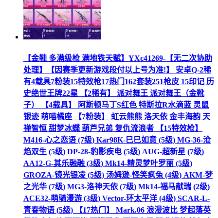
【金鞋 多满级枪 满地铁天赋】YXc41269-【无二次协助
处理】【因赛季更新游戏段付以上号为准!】 安卓Q-2稀
有4载具7粉装15特效枪17热门162套装251枪皮 15印记 历
史绝世王牌22星 【2稀有】 派对舞王 派对舞王（金靴
子） 【4载具】 阿斯顿马丁S红色 特斯拉R水滴蓝 灵鼠
银迹 萌喵橘座 【7粉装】 虹云熊熊 洛天依 金丰海韵 天
禅智恒 甜梦冰蝶 葫芦兄弟 复仇流浪者 【15特效枪】
M416-心之恋语 (7级) Kar98K-巳巳如意 (5级) MG-36-沧
焰双生 (5级) DP-28-豹影疾电 (5级) AUG-超新星 (7级)
AA12-G-其乐融融 (3级) Mk14-精灵梦叶罗丽 (5级)
GROZA-镜光银凌 (5级) 汤姆逊-怪笑疯兔 (4级) AKM-梦
之光华 (7级) MG3-洛神天依 (7级) Mk14-福马献瑞 (2级)
ACE32-萌骑漫游 (3级) Vector-环太平洋 (4级) SCAR-L-
青春物语 (5级) 【17热门】 Mark.06 浪漫波比 梦起落英