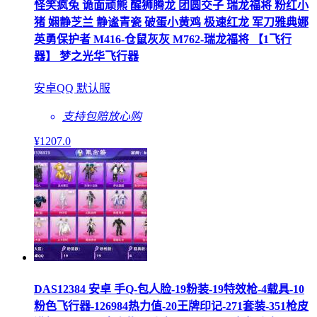
怪笑疯兔 诡面顽熊 醒狮腾龙 团圆交子 瑞龙福将 粉红小
猪 娴静芝兰 静谧青瓷 破蛋小黄鸡 极速红龙 军刀雅典娜
英勇保护者 M416-仓鼠灰灰 M762-瑞龙福将 【1飞行
器】 梦之光华飞行器
安卓QQ 默认服
支持包赔
放心购
¥
1207
.0
DAS12384 安卓 手Q-包人脸-19粉装-19特效枪-4载具-10
粉色飞行器-126984热力值-20王牌印记-271套装-351枪皮