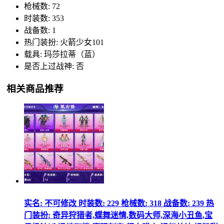
枪械数: 72
时装数: 353
战备数: 1
热门装扮: 火箭少女101
载具: 玛莎拉蒂（蓝）
是否上过战神: 否
相关商品推荐
实名: 不可修改 时装数: 229 枪械数: 318 战备数: 239 热
门装扮: 奇异狩猎者,蝶舞迷情,数码大师,深海小丑鱼,宝