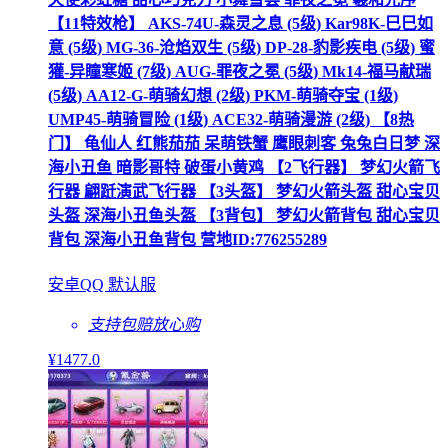
【11特效枪】 AKS-74U-森灵之息 (5级) Kar98K-巳巳如
意 (5级) MG-36-沧焰双生 (5级) DP-28-豹影疾电 (5级) 蜜
獾-异瞳寒姬 (7级) AUG-罪夜之冕 (5级) Mk14-福马献瑞
(5级) AA12-G-萌骑幻想 (2级) PKM-萌骑夺宝 (1级)
UMP45-萌骑冒险 (1级) ACE32-萌骑漫游 (2级) 【8热
门】 龟仙人 红熊茄茄 呆萌铁蟹 鹰眼刺客 兔兔白日梦 深
海小丑鱼 暗影哥特 破蛋小黄鸡 【2飞行器】 梦幻火箭飞
行器 翩跹演武飞行器 【3头盔】 梦幻火箭头盔 甜心宝贝
头盔 深海小丑鱼头盔 【3背包】 梦幻火箭背包 甜心宝贝
背包 深海小丑鱼背包 营地ID:776255289
安卓QQ 默认服
支持包赔
放心购
¥
1477
.0