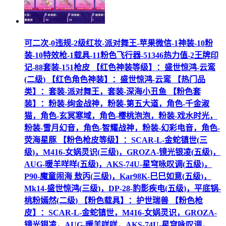
可二次-0违规-2级红妆-派对舞王-苹果微信-1神装-10粉
装-10特效枪-1载具-11粉色飞行器-51346热力值-2王牌印
记-88套装-151枪皮 【红色神装等级】：盛世惊鸿-云鸾
(二级) 【红色角色神装】：盛世惊鸿-云鸾 【热门品
类】：套装-派对舞王，套装-深海小丑鱼 【粉色套
装】：粉装-绚金战神，粉装-第五大道，角色-千金淑
猫，角色-玄冥寒域，角色-樱桃泡泡，粉装-戏水时光，
粉装-雪月幻音，角色-智耀战神，粉装-幻彩电音，角色-
荧海星豚 【粉色枪皮等级】：SCAR-L-金蛇镇世(三
级)，M416-女娲灵识(三级)，GROZA-镜光银凌(五级)，
AUG-暖羊咩咩(五级)，AKS-74U-星穹咏叹调(五级)，
P90-魔童闹海 敖丙(三级)，Kar98K-巳巳如意(五级)，
Mk14-盛世惊鸿(三级)，DP-28-豹影疾电(五级)，平底锅-
桃粉嫣然(二级) 【粉色载具】：护世瑞兽 【粉色枪
皮】：SCAR-L-金蛇镇世，M416-女娲灵识，GROZA-
镜光银凌，AUG-暖羊咩咩，AKS-74U-星穹咏叹调，