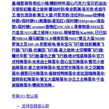
基/暗影哥特/粉红小猪/糯粉咩咩/甜心巧克力/宝贝奶油派/
天使彩虹糖/星之彼岸/馨动时刻/骨龙祭渊/洛天依/炙焰牛
王/复仇流浪者/第五大道/月影灵韵/法拉利Roma(纽博格
林银)/保时捷911敞篷版(星珀红)/保时捷918Spyder(液态
银)/保时捷Cayenne(激情红)/SCAR-L青春物语/M416五
爪金龙/AUG星之彼岸/UMP45-萌骑冒险/Kar98K-巳巳如
意/MK14-福马献瑞/SLR暗夜玫瑰/M417第五大道/M200
梦海之灵/DP-28-豹影疾电/香车宝马飞行器/炫彩糖果飞
行器/飞行器-伏魔团/飞行器-星之彼岸/太空嘟嘟飞行器/
曦光华影飞行器/暮色之舞飞行器/绝对恒星降落伞/百万
伏特降落伞/未来战士降落伞/甜心宝贝降落伞/繁花小夜
曲降落伞/星之彼岸降落伞/焰龙焚天降落伞/天之羽翼降
落伞/碧影闪光降落伞/垂柳戏鸭降落伞/彩虹甜喵降落伞/
旋转彩虹降落伞/第五大道降落伞/沙丘之主降落伞/千金
淑猫降落伞/樱桃泡泡降...
苹果QQ 默认服
支持包赔
放心购