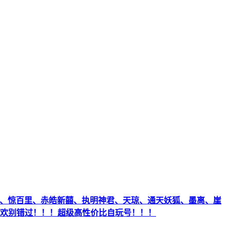
兵凶神、惊百里、赤皓新囍、执明神君、天琼、通天妖狐、墨离、崖
欢别错过！！！超级高性价比自玩号！！！