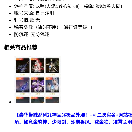
远程金皮: 龙啸(火炮),莲心剑雨(一窝蜂),炎魔(喷火筒)
账号来源: 自己注册
封号情况: 无
稀有头像（暂时不用）: 通行证等级: 3
防沉迷: 无防沉迷
相关商品推荐
【豪华带妹系列21神品56极品外观！+可二次实名+网站
角、如意金箍棒、少阳剑、沙漠香风、戎金狼、凌霄之羽