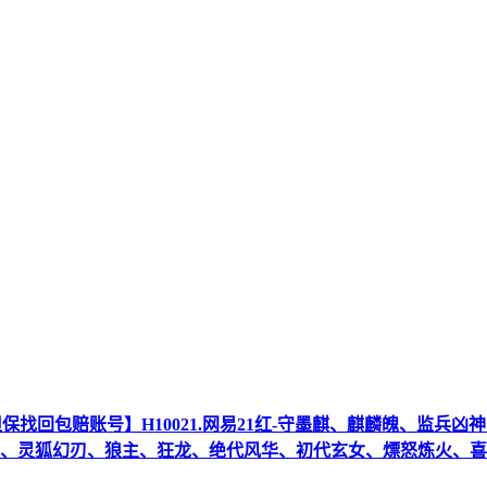
担保找回包赔账号】H10021.网易21红-守墨麒、麒麟魄、监
、灵狐幻刃、狼主、狂龙、绝代风华、初代玄女、熛怒炼火、喜