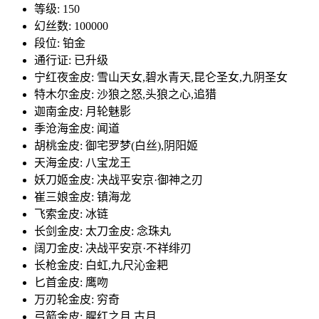
等级: 150
幻丝数: 100000
段位: 铂金
通行证: 已升级
宁红夜金皮: 雪山天女,碧水青天,昆仑圣女,九阴圣女
特木尔金皮: 沙狼之怒,头狼之心,追猎
迦南金皮: 月轮魅影
季沧海金皮: 闻道
胡桃金皮: 御宅罗梦(白丝),阴阳姬
天海金皮: 八宝龙王
妖刀姬金皮: 决战平安京·御神之刃
崔三娘金皮: 镇海龙
飞索金皮: 冰链
长剑金皮: 太刀金皮: 念珠丸
阔刀金皮: 决战平安京·不祥绯刃
长枪金皮: 白虹,九尺沁金耙
匕首金皮: 鹰吻
万刃轮金皮: 穷奇
弓箭金皮: 腥红之月,古月