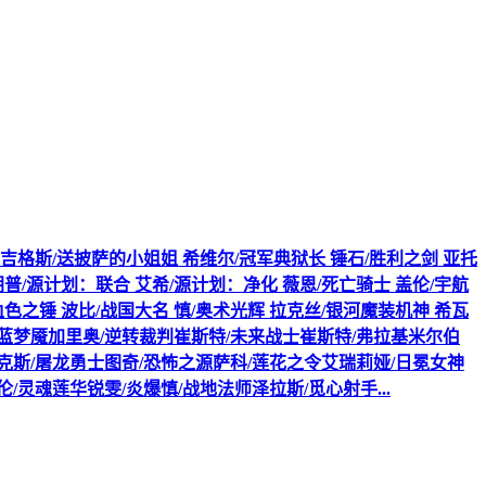
爆炸 吉格斯/送披萨的小姐姐 希维尔/冠军典狱长 锤石/胜利之剑 亚托
朗普/源计划：联合 艾希/源计划：净化 薇恩/死亡骑士 盖伦/宇航
血色之锤 波比/战国大名 慎/奥术光辉 拉克丝/银河魔装机神 希瓦
/幽蓝梦魇加里奥/逆转裁判崔斯特/未来战士崔斯特/弗拉基米尔伯
克斯/屠龙勇士图奇/恐怖之源萨科/莲花之令艾瑞莉娅/日冕女神
灵魂莲华锐雯/炎爆慎/战地法师泽拉斯/觅心射手...