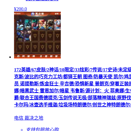
¥
200
.0
172英雄/67皮肤/2神话/10限定/33炫彩/7传说/17
克斯/波比的巧克力工坊/都铎王朝 图奇/防暴天使 凯尔/鸡
员 诺提勒斯/炼金狂士 辛吉德/恐惧新星 普朗克/穿着正装的
娜/暗黑武士 雷恩加尔/暗星 韦鲁斯/源计划：火 菲奥娜/
爵/联合王国费德提克/玉剑传说无极/部落精神瑞兹/原野
卡尔玛/冰壶选手维迦/垃圾场特朗德尔/创世之神特朗德尔/
电信 裁决之地
支持包赔
放心购