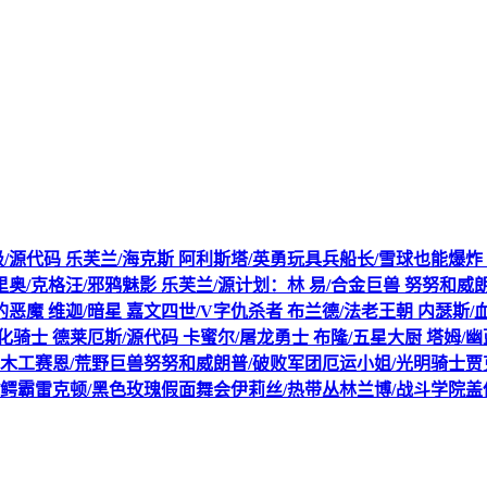
史诗/未定级/源代码 乐芙兰/海克斯 阿利斯塔/英勇玩具兵船长/雪球也能
里奥/克格汪/邪鸦魅影 乐芙兰/源计划：林 易/合金巨兽 努努和威
恶魔 维迦/暗星 嘉文四世/V字仇杀者 布兰德/法老王朝 内瑟斯/
生化骑士 德莱厄斯/源代码 卡蜜尔/屠龙勇士 布隆/五星大厨 塔姆
伐木工赛恩/荒野巨兽努努和威朗普/破败军团厄运小姐/光明骑士贾
鳄霸雷克顿/黑色玫瑰假面舞会伊莉丝/热带丛林兰博/战斗学院盖伦/