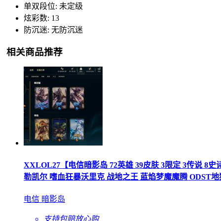
单双段位: 未定级
炫彩数: 13
防沉迷: 无防沉迷
相关商品推荐
XXLOL27【电信暗影岛 72英雄 39皮肤 3限定 3传说 
勒凯尔 嗜血狂暴沃里克 战地之王 蓝焰梦魔魔腾 ODS
电信 暗影岛
支持包赔
放心购