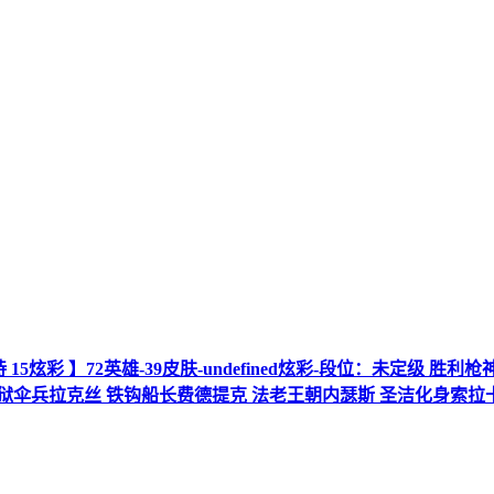
8史诗 15炫彩 】72英雄-39皮肤-undefined炫彩-段位：未
T地狱伞兵拉克丝 铁钩船长费德提克 法老王朝内瑟斯 圣洁化身索拉