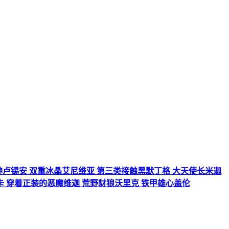
定级 胜利枪神卢锡安 双重冰晶艾尼维亚 第三类接触黑默丁格 大天使长米迦
卡 穿着正装的恶魔维迦 荒野豺狼沃里克 铁甲雄心盖伦