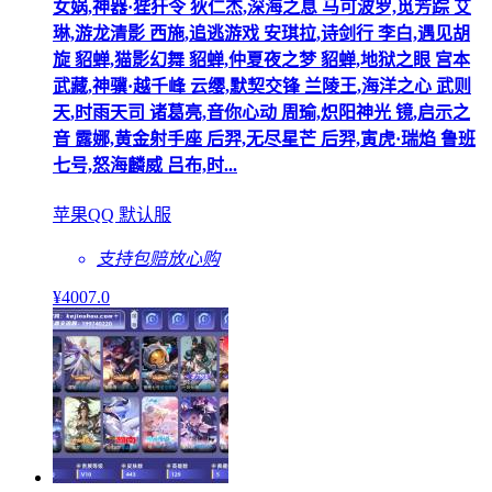
女娲,神器·狴犴令 狄仁杰,深海之息 马可波罗,觅芳踪 艾
琳,游龙清影 西施,追逃游戏 安琪拉,诗剑行 李白,遇见胡
旋 貂蝉,猫影幻舞 貂蝉,仲夏夜之梦 貂蝉,地狱之眼 宫本
武藏,神骥·越千峰 云缨,默契交锋 兰陵王,海洋之心 武则
天,时雨天司 诸葛亮,音你心动 周瑜,炽阳神光 镜,启示之
音 露娜,黄金射手座 后羿,无尽星芒 后羿,寅虎·瑞焰 鲁班
七号,怒海麟威 吕布,时...
苹果QQ 默认服
支持包赔
放心购
¥
4007
.0