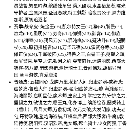
灵战警,繁星吟游,缤纷独角兽,乘风破浪,水晶猎龙者,曙光
守护者,金属风暴,圣诞恋歌,特工魅影,暗夜贵公子,魅力维
加斯,原初追逐者
赛季/战令皮: 炼金王(s6),凯尔特女王(s7),狰(s8),饕餮(s9),
烛龙(s10),重明(s11),穷奇(s12),御狮(s13),御霄(s14),御旌
(s15),御銮(s16),朔风刀(s17),混沌棋(s18),疑决卦(s19),醍醐
杖(s20),原初探秘者(s21),万华元夜(s22),演武夺筹(s23),驱
傩正仪(s24),千军破阵(s25),猎兽之王,白昼王子,朔望之晖,
蓝屏警告,星空之诺,银河之约,夺宝奇兵,迷踪丽影,西部大
镖客-猪八戒,暗影游猎,潮玩骑士王,云间偶戏,胡桃异想
国,圣弓游侠,真爱魔法
普通皮: 五福同心,龙腾万里,花好人间,归虚梦演-蒙犽,归
虚梦演-鲁班大师,归虚梦演-曜,归虚梦演-西施,海滩派对,
海滩丽影,启明星使,魔术师,皇家上将,掌控之力,守护之力,
坚韧之力,敏锐之力,霸王丸,化身博士,缤纷绘卷,圆桌骑士
（盾山）,乓乓大师,万象初新,次元突破,大发明家,功夫老
勺,哥特玫瑰,鲨炮海盗猫,红桃皇后,西部大镖客(牛魔),教
廷特使,阴阳师,汉昭烈帝,兔女郎,死亡骑士,少女阿狸,丁香