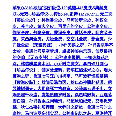
苹果Q-V10-永恒钻石I段位-129英雄-443皮肤-5典藏皮
肤-5无双-5珍品传说-50传说-146史诗 HZ2672711 无二次
【英雄全皮】：孙尚香全皮，马可波罗全皮，孙权全
皮，苍全皮，黄忠全皮，百里守约全皮，公孙离全皮，
伽罗全皮，敖隐全皮，蒙犽全皮，蒙恬全皮，阿古朵全
皮，莱西奥全皮，戈娅全皮，空空儿全皮，影全皮，少
司缘全皮 【荣耀典藏】：小乔天鹅之梦，孙尚香杀手不
太冷，鲁班七号星空梦想，虞姬神鉴启示录，伽罗最初
的交响 【无双皮肤】：公孙离离恨烟，不知火舞花合
斗，韩信群星魔术团，小乔时之魔女，李白碎月剑心
【珍品传说】：伽罗沧流箭，安琪拉酷洛米之心，瑶大
耳狗之梦，鲁班七号江户川柯南，马可波罗怪盗基德
【传说皮肤】：敖隐灵珠敖丙，狄仁杰神骥赴朔漠，后
羿神树通天，大司命死亡执政官，公孙离云诺千山，女
娲愿照千秋盛，虞姬愿照岁时盈，桑启鸣野蒿，亚连落
雪白狼，孙尚香乘龙问璇玑，马超琥珀纪元，艾琳觅芳
踪，狄仁杰夜礼服假面，大乔时之奇旅，鲁班七号时之
奇旅，马可波罗妄想实况，公孙离记忆之芯，夏洛特浮