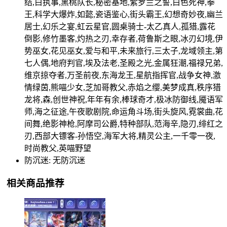
结,白执事,黑桃队长,秘密基地,紫罗兰之誓,白色死神,拳
王,科学大爆炸,如懿,瓷语鉴心,街头霸王,幻想奇妙夜,幽兰
居士,幻乐之宴,虹云星官,圆桌骑士-太乙真人,孤猎,露花
倒影,修竹墨客,灼热之刃,幸存者,荷鲁斯之眼,冰刃幻境,伊
势巫女,花见巫女,爱与和平,未来旅行,三太子,龙域领主,第
七人偶,地府判官,埃及法老,圣殿之光,金属狂潮,福禄兄弟,
维京掠夺者,万圣前夜,东海龙王,星航指挥官,战争女神,激
情绿茵,熊喵少女,芝加哥教父,赤焰之缨,美梦成真,秩序猎
龙将,森,创世神祝,年年有余,棒球奇才,极冰防御线,魇语军
师,海之征途,午夜歌剧院,命运角斗场,街头旋风,霓裳曲,花
间舞,绝影神枪,阿摩司公爵,特种部队,范海辛,隐刃,绯红之
刃,西部大镖客-孙悟空,海军大将,精灵公主,一千零一夜,
时尚教父,英喵野望
防沉迷: 无防沉迷
相关商品推荐