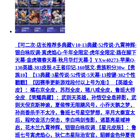
【可二次·店长推荐多典藏V10·13典藏·52传说·九霄神辉·
银白咏叹调·寅虎焰心·牛年全限定·虎年全限定·路在脚下
天幕·金虎啸春天幕·秋月华灯天幕·】YXw40273-苹果Q-
130英雄-383皮肤-8王者印记-160铭文-贵族积分30w【贵
族10】【13典藏·3星传说·52传说·5天幕·13按键·382个性
戳戳】【因赛季更新游戏段付以上号为准!】 【英雄全
皮】：橘右京全皮，苏烈全皮，猪八戒全皮，鲁班大师
全皮 【荣耀典藏】：武则天英雄，孙悟空全息碎影，武
则天倪克斯神谕，夏侯惇无限飓风号，小乔天鹅之梦，
孙尚香杀手不太冷，鲁班七号星空梦想，芈月大秦宣太
后，程咬金活力突击，李白鸣剑曳影，诸葛亮星域神
启，花木兰九霄神辉，铠银白咏叹调 【星元皮肤】：鲁
班七号寅虎焰心，狄仁杰星际治安官，貂蝉金色仲夏夜