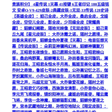
贵族积分】 4星传说 1天幕 41按键 6王者印记 180五级铭
文 安卓Q-V9-429皮肤-2典藏皮肤-1无双-33传说-128史诗
【英雄全皮】：妲己全皮，大乔全皮，桑启全皮，戈娅
全皮，空空儿全皮，影全皮，少司缘全皮【荣耀典
藏】：貂蝉幻阙歌，瑶拾光映像【无双皮肤】：妲己青
丘九尾【星元皮肤】：大乔沐霞之诺，瑶时之愿境，孙
尚香未来机甲，貂蝉金色仲夏夜【天幕】：电音狂想天
幕【传说皮肤】：朵莉亚神骥鸣幻洲，貂蝉神骥聚万
邦，王昭君长夜焕生，妲己愿照众生和，王昭君映山
客，桑启鸣野蒿，貂蝉曦玄引，孙尚香乘龙问璇玑，澜
逐花归海，王昭君永恒水手月亮，甄姬至美化雀舞，大
乔时之奇旅，鲁班七号时之奇旅，公孙离记忆之芯，伽
罗炽翼辉光，小乔山海琳琅生，吕布怒海麟威，王昭君
星穹之声，马超无双飞将，大乔挚爱花嫁，瑶时之祈
愿，王昭君乞巧织情，西施游龙清影，小乔音你心动，
李元芳飞鸢探春，镜炽阳神光，虞姬启明星使，曜云鹰
飞将，李信一念神魔，貂蝉猫影幻舞，貂蝉仲夏夜之
梦，宫本武藏地狱之眼，孙悟空地狱火【限定皮肤】：