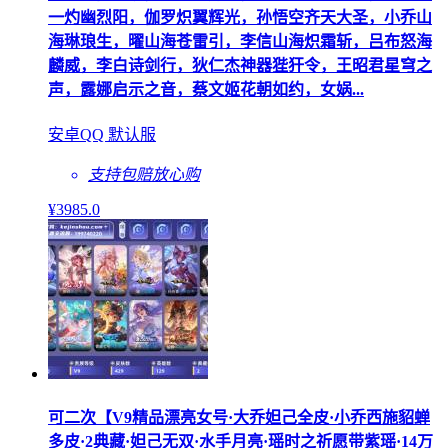
一灼幽烈阳，伽罗炽翼辉光，孙悟空齐天大圣，小乔山
海琳琅生，曜山海苍雷引，李信山海炽霜斩，吕布怒海
麟威，李白诗剑行，狄仁杰神器狴犴令，王昭君星穹之
声，露娜启示之音，蔡文姬花朝如约，女娲...
安卓QQ 默认服
支持包赔
放心购
¥
3985
.0
可二次【V9精品漂亮女号·大乔妲己全皮·小乔西施貂蝉
多皮·2典藏·妲己无双·水手月亮·瑶时之祈愿带紫瑶·14万