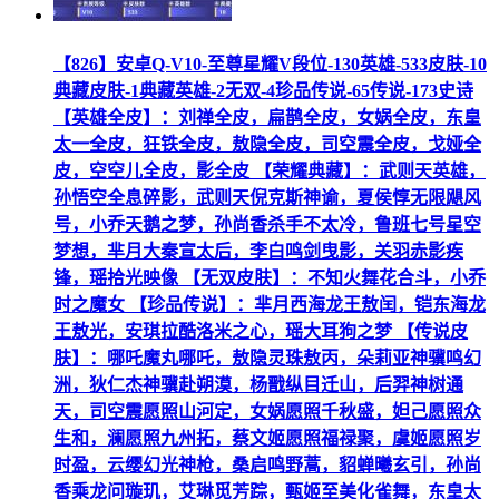
【826】安卓Q-V10-至尊星耀V段位-130英雄-533皮肤-10
典藏皮肤-1典藏英雄-2无双-4珍品传说-65传说-173史诗
【英雄全皮】：刘禅全皮，扁鹊全皮，女娲全皮，东皇
太一全皮，狂铁全皮，敖隐全皮，司空震全皮，戈娅全
皮，空空儿全皮，影全皮 【荣耀典藏】：武则天英雄，
孙悟空全息碎影，武则天倪克斯神谕，夏侯惇无限飓风
号，小乔天鹅之梦，孙尚香杀手不太冷，鲁班七号星空
梦想，芈月大秦宣太后，李白鸣剑曳影，关羽赤影疾
锋，瑶拾光映像 【无双皮肤】：不知火舞花合斗，小乔
时之魔女 【珍品传说】：芈月西海龙王敖闰，铠东海龙
王敖光，安琪拉酷洛米之心，瑶大耳狗之梦 【传说皮
肤】：哪吒魔丸哪吒，敖隐灵珠敖丙，朵莉亚神骥鸣幻
洲，狄仁杰神骥赴朔漠，杨戬纵目迁山，后羿神树通
天，司空震愿照山河定，女娲愿照千秋盛，妲己愿照众
生和，澜愿照九州拓，蔡文姬愿照福禄聚，虞姬愿照岁
时盈，云缨幻光神枪，桑启鸣野蒿，貂蝉曦玄引，孙尚
香乘龙问璇玑，艾琳觅芳踪，甄姬至美化雀舞，东皇太