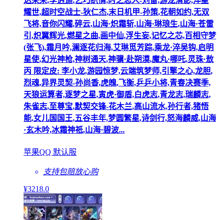
达荣荣,李逍遥,乞巧织情,时之恋人-刘备,游龙清影,淬星
耀世,超时空战士-狄仁杰,末日机甲-孙策,花朝如约,无双
飞将,音你闪耀,碎云,山海·炽霜斩,山海·琳琅生,山海·苍雷
引,炽翼辉光,燃星之曲,画中仙,浮生妄,记忆之芯,百相守梦
(张飞),霜月吟,澜逐花归海,艾琳觅芳踪,乘龙·淬吴钩,启明
星使,幻光神枪,神树通天,神骥·赴朔漠,魔丸·哪吒,灵珠·敖
丙 限定皮: 李小龙,游园惊梦,云端筑梦师,引擎之心,龙胆,
烈魂,异界灵契-孙尚香,虎魄,飞衡,乒乒小将,青春决赛季,
天狼运算者,逐梦之星,寅虎·御盾,白虎志,青龙志,瑞麟志,
朱雀志,至尊宝,默契交锋-花木兰,高山流水,孙行者,猪悟
能,女儿国国王,五谷丰年,梦圆繁星,诗剑行,怒海麟威,山海
·玄木吟,冰霜神祇,山海·碧波...
苹果QQ 默认服
支持包赔
放心购
¥
3218
.0