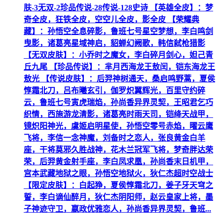
肤-3无双-2珍品传说-28传说-128史诗 【英雄全皮】：梦
奇全皮，狂铁全皮，空空儿全皮，影全皮 【荣耀典
藏】：孙悟空全息碎影，鲁班七号星空梦想，李白鸣剑
曳影，诸葛亮星域神启，貂蝉幻阙歌，韩信弑枪猎影
【无双皮肤】：小乔时之魔女，李白碎月剑心，妲己青
丘九尾 【珍品传说】：芈月西海龙王敖闰，铠东海龙王
敖光 【传说皮肤】：后羿神树通天，桑启鸣野蒿，夏侯
惇霜北刀，吕布曦玄引，伽罗炽翼辉光，百里守约碎
云，鲁班七号寅虎瑞焰，孙尚香异界灵契，王昭君乞巧
织情，西施游龙清影，诸葛亮时雨天司，铠绛天战甲，
镜炽阳神光，虞姬启明星使，孙悟空零号赤焰，曜云鹰
飞将，李信一念神魔，刘备时之恋人，张良黄金白羊
座，干将莫邪久胜战神，花木兰冠军飞将，梦奇胖达荣
荣，后羿黄金射手座，李白凤求凰，孙尚香末日机甲，
宫本武藏地狱之眼，孙悟空地狱火，狄仁杰超时空战士
【限定皮肤】：白起狰，夏侯惇霜北刀，姜子牙天穹之
誓，李白谪仙醉月，狄仁杰阴阳师，赵云皇家上将，墨
子神迹守卫，嬴政优雅恋人，孙尚香异界灵契，鲁班...