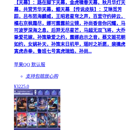
【天幕】：路在脚下天幕，金虎啸春天幕，秋月华灯天
幕，共赏芳华天幕，鲲天幕 【传说皮肤】：艾琳觅芳
踪，吕布怒海麟威，王昭君星穹之声，百里守约碎云，
橘右京枫霜尽，娜可露露前尘镜，孙尚香音你闪耀，马
可波罗深海之息，后羿无尽星芒，马超无双飞将，大乔
挚爱花嫁，孙策挚爱之约，露娜启示之音，蔡文姬花朝
如约，女娲补天，孙策末日机甲，瑶时之祈愿，裴擒虎
寅虎赤拳，鲁班七号寅虎瑞焰，孙尚...
苹果QQ 默认服
支持包赔
放心购
¥
3225
.0