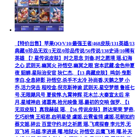
【特价出售】苹果QQ/V10/最强王者/468皮肤/131英雄/13
典藏/0珍品无双/1无双/0珍品传说/56传说/138史诗/10稀有
英雄 【7 星传说皮肤】时之思念 刘备,时之愿境 瑶,幻海
之心 武则天,幽冥火 孙悟空,幽冥之眼 宫本武藏,金色仲夏
夜 貂蝉,星际治安官 狄仁杰, 【13 典藏皮肤】鸣剑·曳影
李白,全息碎影 孙悟空,杀手不太冷 孙尚香,天鹅之梦 小
乔,活力突击 程咬金,倪克斯神谕 武则天,星空梦想 鲁班七
号,无限飓风号 夏侯惇,九霄神辉 花木兰,大秦宣太后 芈
月,星域神启 诸葛亮,拾光映像 瑶,最初的交响 伽罗, 【1
无双皮肤】真我赫兹 瑶, 【56 传说皮肤】胖达荣荣 梦奇,
乞巧织情 王昭君,启明星使 虞姬,云霓雀翎 虞姬,花朝如约
蔡文姬,碎云 百里守约,时之祈愿 瑶,飞鸢探春 李元芳,无
双飞将 马超,李逍遥 曜,地狱火 孙悟空,云鹰飞将 曜,补天