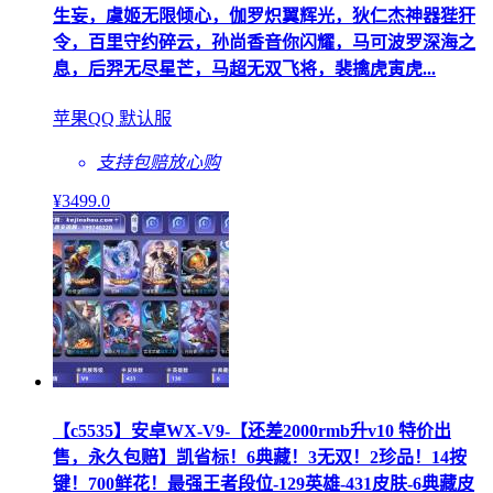
生妄，虞姬无限倾心，伽罗炽翼辉光，狄仁杰神器狴犴
令，百里守约碎云，孙尚香音你闪耀，马可波罗深海之
息，后羿无尽星芒，马超无双飞将，裴擒虎寅虎...
苹果QQ 默认服
支持包赔
放心购
¥
3499
.0
【c5535】安卓WX-V9-【还差2000rmb升v10 特价出
售，永久包赔】凯省标！6典藏！3无双！2珍品！14按
键！700鲜花！最强王者段位-129英雄-431皮肤-6典藏皮