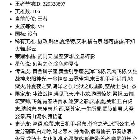
王者营地ID: 329328897
英雄数: 106
当前段位: 王者
贵族等级: V9
国标: 没有
稀有英雄: 嬴政,韩信,夏洛特,艾琳,橘右京,娜可露露,不知
火舞,赵云
荣耀水晶: 武则天,星空梦想,全息碎影
星传说: 幻海之心,金色仲夏夜
传说皮: 黄金狮子座,黄金射手座,冠军飞将,云鹰飞将,久胜
战神,炽阳神光,一念神魔,云霓雀翎,末日机甲-孙尚香,地
狱火,仲夏夜之梦,海洋之心,地狱之眼,超时空战士-狄仁杰
限定皮: 冰锋战神,遇见飞天,李小龙,游园惊梦,梁祝,云端
筑梦师,飞衡,青春决赛季,逐梦之影,凤求凰,美猴王,白虎
志,瑞麟志,朱雀志,梅西,至尊宝,一生所爱,武陵仙君,大圣
娶亲,高山流水,猪悟能
史诗皮: 魅语,晚萤,末日机甲-吕布,苍穹之光,冰冠公主,黄
金分割率,白龙吟,时之恋人-孙尚香,紫霞仙子,节奏热浪,
修罗,龙骑士,女仆咖啡,心灵骇客,暗隐猎兽者,幽灵船长,心