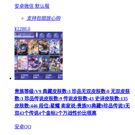
安卓微信 默认服
支持包赔
放心购
¥
2288
.0
贵族等级:V9 典藏皮肤数:3 珍品无双皮肤数:0 无双皮肤
数:3 珍品传说皮肤数:9 传说皮肤数:43 史诗皮肤数:135
皮肤数:446 段位:星耀 卖家说:贵族93典藏9珍品传说3无
双43个传说4个金标2个万战性价比很高
安卓QQ