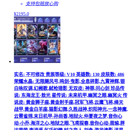
支持包赔
放心购
¥
2195
.0
实名: 不可修改 贵族等级: V10 英雄数: 130 皮肤数: 486
荣耀水晶: 无限飓风号,鸣剑·曳影,全息碎影,九霄神辉,银
白咏叹调,幻阙歌,弑枪猎影 无双皮: 神罪,问心剑 珍品传
说: 东海龙王·敖光 星传说: 未来机甲,幽冥之眼,幽冥火 传
说皮: 黄金狮子座,黄金射手座,冠军飞将,云鹰飞将,绛天
战甲,黄金白羊座,猫影幻舞,久胜战神,炽阳神光,一念神魔,
云霓雀翎,末日机甲-孙尚香,地狱火,仲夏夜之梦,音你心
动-小乔,海洋之心,地狱之眼,飞鸢探春,音你心动-周瑜,胖