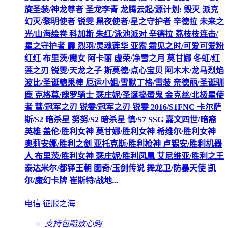
旋圣装/神龙尊者 圣龙李青 龙腾云起/源计划: 毁灭 派克
幻灭/黎明使者 锐雯 黑夜使者/星之守护者 辛德拉 未来之
光/山海绘卷 科加斯 朱红/泳池派对 辛德拉 荔枝枝连击/
星之守护者 霞 烈羽/灵魂莲华 亚索 霜见之时/可爱可爱粉
红红 布里茨/魔女 阿卡丽 虚荣/净雪之月 莫甘娜 冬虹/红
莲之刃 锐雯/天龙之子 斯莫德/点心宝贝 阿木木/龙马烈焰
波比/圣诞糖果棒 厄运小姐/雪默丁格/雪装 奈德丽/圣诞驯
鹿 克格莫/魄罗骑士 瑟庄妮/圣诞捣蛋鬼 金克丝/北极星使
者 彗/冠军之刃 锐雯/冠军之刃 锐雯 2016/S1FNC 卡尔萨
斯/S2 暗杀星 努努/S2 暗杀星 慎/S7 SSG 嘉文四世/暗裔
英雄 盖伦/胜利女神 莫甘娜/胜利女神 希维尔/胜利女神
奥莉安娜/胜利之剑 亚托克斯/胜利枪神 卢锡安/胜利机器
人 布里茨/胜利女神 瑟庄妮/胜利凤凰 艾尼维亚/胜利之王
泰达米尔/都铎王朝 图奇/玉剑传说 舞龙卫/防暴天使 凯
尔/魔幻卡牌 崔斯特/战地...
电信 征服之海
支持包赔
放心购