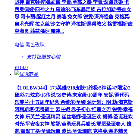
战神 雷克顿/防弹武僧 李青/至高之拳 李青/深海妖姬 卡
西奥佩娅/四神之力 乌迪尔/飞车暴走族 古拉加斯/铁血女
忍 阿卡丽/腥红之月 泰隆/兔女郎 锐雯/深海怪鱼 克格莫/
奥术光辉 拉克丝/沙之守护 泽拉斯/黑帮教父 格雷福斯/虚
空海灵 菲兹/银河魔装...
电信 黑色玫瑰
支持包赔
放心购
¥
314
.0
【LOLBW344】173英雄/218皮肤/1终极/5神话/47限定/2
臻彩/71炫彩/16传说/59史诗/未定级/10周年 安妮/源代码
乐芙兰/十五周年纪念 希维尔/至臻 源计划：阴 劫/海克斯
阿利斯塔/无畏骑士 瑟庄妮 赤子初心/红莲之刃 锐雯/幸福
女神 乐芙兰/圣诞精灵 崔丝塔娜/圣诞狂欢 努努/圣诞狂欢
时光/平安夜女神 娑娜/英勇玩具兵船长/邪恶圣诞老人 维
迦/雪默丁格/圣诞玩偶 波比/圣诞驯鹿 克格莫/寒冬精灵