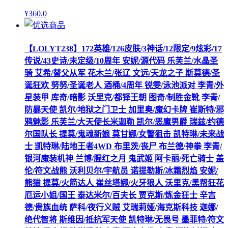
¥
360
.0
【LOLYT238】172英雄/126皮肤/3神话/12限定/9炫彩/17
传说/43史诗/未定级/10周年 安妮/源代码 乐芙兰/水晶圣
骑 艾希/替父从军 花木兰/张辽 文远/天龙之子 斯莫德/圣
诞狂欢 努努/圣诞老人 酒桶/4周年 锐雯/泳池派对 李青/外
星装甲 库奇/暗影 沃里克/都铎王朝 图奇/制胜金靴 李青/
防暴天使 凯尔/地狱之门卫士 加里奥/魔幻卡牌 崔斯特/邪
鸦魅影 乐芙兰/大天使长米迦勒 凯尔/恶魔男爵 瑞兹/约德
尔国队长 提莫/鬼魂新娘 莫甘娜/女警狙击 凯特琳/未来战
士 凯特琳/陆地王者4WD 布里茨/丧尸 布兰德/神拳 李青/
银河魔装机神 兰博/腥红之月 鬼武姬 阿卡丽/死亡骑士 盖
伦/符文战熊 沃利贝尔/宇航员 诺提勒斯/冰霜烈焰 安妮/
熊猫 提莫/火箭达人 崔丝塔娜/火牙狼人 沃里克/黑帮狂花
厄运小姐/国王 泰达米尔/百夫长 贾克斯/炼金狂士 辛吉
德/贵族血统 萨科/夜行义贼 艾瑞莉娅/海克斯科技 迦娜/
绝代智将 斯维因/抵抗军天使 凯特琳/无畏号 墨菲特/符文