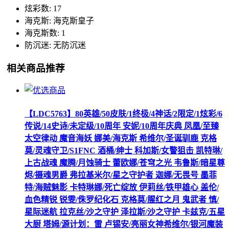
炫彩数: 17
海克斯: 海克斯皇子
海克斯数: 1
防沉迷: 无防沉迷
相关商品推荐
【LDC5763】80英雄/50皮肤/1终极/4神话/2限定/1炫彩/6
传说/14史诗/未定级/10周年 安妮/10周年庆典 凤凰/至臻
太空律动 魔音海妖 娜美/海克斯 希维尔/圣诞驯鹿 克格
莫/灵魂守卫/S1FNC 酒桶/绅士 科加斯/女警狙击 凯特琳/
上古战魂 魔腾/月蚀骑士 蕾欧娜/苍穹之光 韦鲁斯/暗星尊
烬/摄魂男爵 弗拉基米尔/星之守护者 迦娜/无畏号 墨菲
特/海贼魅影 卡特琳娜/死亡绽放 伊莉丝/铁甲雄心 盖伦/
血色精锐 锐雯/侏罗纪化石 克格莫/腥红之月 鬼武者 慎/
星际迷航 拉克丝/沙之守护 泽拉斯/沙之守护 卡兹克/五星
大厨 塔姆/源计划：雷 卢锡安/亮丽女神希维尔/银河魔装