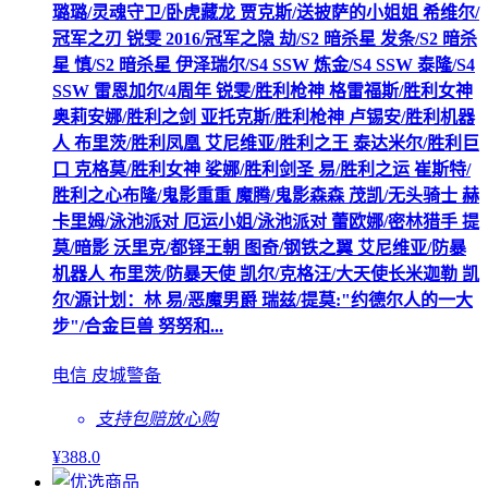
璐璐/灵魂守卫/卧虎藏龙 贾克斯/送披萨的小姐姐 希维尔/
冠军之刃 锐雯 2016/冠军之隐 劫/S2 暗杀星 发条/S2 暗杀
星 慎/S2 暗杀星 伊泽瑞尔/S4 SSW 炼金/S4 SSW 泰隆/S4
SSW 雷恩加尔/4周年 锐雯/胜利枪神 格雷福斯/胜利女神
奥莉安娜/胜利之剑 亚托克斯/胜利枪神 卢锡安/胜利机器
人 布里茨/胜利凤凰 艾尼维亚/胜利之王 泰达米尔/胜利巨
口 克格莫/胜利女神 娑娜/胜利剑圣 易/胜利之运 崔斯特/
胜利之心布隆/鬼影重重 魔腾/鬼影森森 茂凯/无头骑士 赫
卡里姆/泳池派对 厄运小姐/泳池派对 蕾欧娜/密林猎手 提
莫/暗影 沃里克/都铎王朝 图奇/钢铁之翼 艾尼维亚/防暴
机器人 布里茨/防暴天使 凯尔/克格汪/大天使长米迦勒 凯
尔/源计划：林 易/恶魔男爵 瑞兹/提莫:"约德尔人的一大
步"/合金巨兽 努努和...
电信 皮城警备
支持包赔
放心购
¥
388
.0