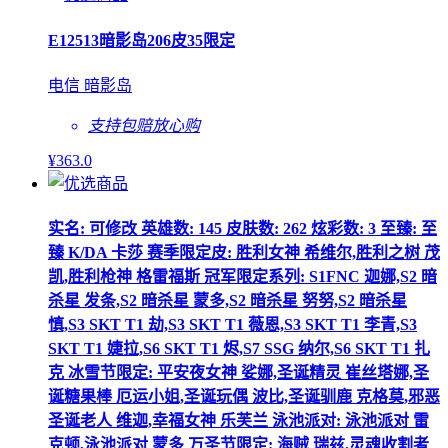
E12513暗影岛206皮35限定
电信 暗影岛
支持包赔
放心购
¥
363
.0
实名: 可修改 英雄数: 145 皮肤数: 262 炫彩数: 3 至臻: 至
臻 K/DA 卡莎 赛季限定皮: 胜利女神 希维尔,胜利之树 茂
凯,胜利枪神 格雷福斯 冠军限定系列: S1FNC 迦娜,S2 暗
杀星 发条,S2 暗杀星 蒙多,S2 暗杀星 努努,S2 暗杀星
慎,S3 SKT T1 劫,S3 SKT T1 薇恩,S3 SKT T1 李青,S3
SKT T1 婕拉,S6 SKT T1 烬,S7 SSG 纳尔,S6 SKT T1 扎
克 冰雪节限定: 平安夜女神 娑娜,圣诞精灵 崔丝塔娜,圣
诞糖果棒 厄运小姐,圣诞玩偶 波比,圣诞驯鹿 克格莫,邪恶
圣诞老人 维迦,幸福女神 乐芙兰 泳池派对: 泳池派对 雷
克顿,泳池派对 蒙多 万圣节限定: 海贼 瑞兹,灵魂收割者