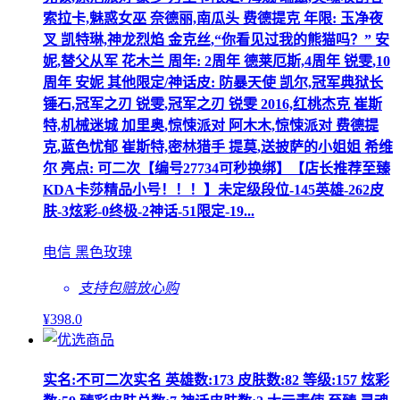
索拉卡,魅惑女巫 奈德丽,南瓜头 费德提克 年限: 玉净夜
叉 凯特琳,神龙烈焰 金克丝,“你看见过我的熊猫吗？” 安
妮,替父从军 花木兰 周年: 2周年 德莱厄斯,4周年 锐雯,10
周年 安妮 其他限定/神话皮: 防暴天使 凯尔,冠军典狱长
锤石,冠军之刃 锐雯,冠军之刃 锐雯 2016,红桃杰克 崔斯
特,机械迷城 加里奥,惊悚派对 阿木木,惊悚派对 费德提
克,蓝色忧郁 崔斯特,密林猎手 提莫,送披萨的小姐姐 希维
尔 亮点: 可二次【编号27734可秒换绑】【店长推荐至臻
KDA卡莎精品小号！！！】未定级段位-145英雄-262皮
肤-3炫彩-0终极-2神话-51限定-19...
电信 黑色玫瑰
支持包赔
放心购
¥
398
.0
实名:不可二次实名 英雄数:173 皮肤数:82 等级:157 炫彩