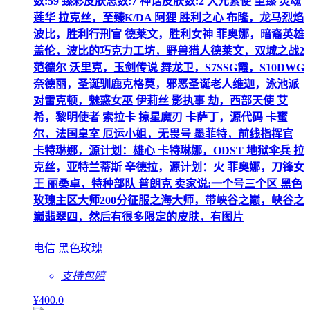
数:59 臻彩皮肤总数:7 神话皮肤数:2 大元素使 至臻 灵魂
莲华 拉克丝，至臻K/DA 阿狸 胜利之心 布隆，龙马烈焰
波比，胜利行刑官 德莱文，胜利女神 菲奥娜，暗裔英雄
盖伦，波比的巧克力工坊，野兽猎人德莱文，双城之战2
范德尔 沃里克，玉剑传说 舞龙卫，S7SSG霞，S10DWG
奈德丽，圣诞驯鹿克格莫，邪恶圣诞老人维迦，泳池派
对雷克顿，魅惑女巫 伊莉丝 影执事 劫，西部天使 艾
希，黎明使者 索拉卡 掠星魔刃 卡萨丁，源代码 卡蜜
尔，法国皇室 厄运小姐，无畏号 墨菲特，前线指挥官
卡特琳娜，源计划：雄心 卡特琳娜，ODST 地狱伞兵 拉
克丝，亚特兰蒂斯 辛德拉，源计划：火 菲奥娜，刀锋女
王 丽桑卓，特种部队 普朗克 卖家说:一个号三个区 黑色
玫瑰主区大师200分征服之海大师，带峡谷之巅，峡谷之
巅翡翠四，然后有很多限定的皮肤，有图片
电信 黑色玫瑰
支持包赔
¥
400
.0