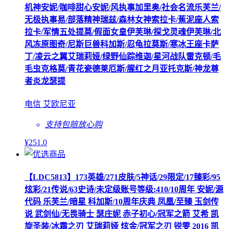
机神安妮/咖啡甜心安妮/风执事加里奥/社会名流乐芙兰/
无极执事易/部落精神瑞兹/森林女神索拉卡/蕉泥座人索
拉卡/军情五处提莫/假面女皇伊芙琳/探戈灵魂伊芙琳/北
风冻原图奇/尼斯巨兽科加斯/忍龟拉莫斯/寒冰王座卡萨
丁/凌云之翼艾瑞莉娅/绿野仙踪维迦/星河战队雷克顿/毛
毛虫克格莫/青花瓷德莱厄斯/腥红之月亚托克斯/神龙尊
者炎龙瑟提
电信 艾欧尼亚
支持包赔
放心购
¥
251
.0
【LDC5813】173英雄/271皮肤/5神话/29限定/17臻彩/95
炫彩/21传说/63史诗/未定级账号等级:410/10周年 安妮/源
代码 乐芙兰/暗星 科加斯/10周年庆典 凤凰/至臻 玉剑传
说 武剑仙/无畏骑士 瑟庄妮 赤子初心/冠军之箭 艾希 凯
旋圣装/冰霜之刃 艾瑞莉娅 炫金/冠军之刃 锐雯 2016 凯