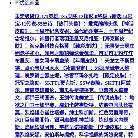
未定级段位-173英雄-185皮肤-12炫彩-0终极-5神话-14限
定-11传说-55史诗 【热门头像】：爱意绵绵头像 【神话
皮肤】：十周年纪念安妮，源代码乐芙兰，十五周年纪
念希维尔，神凰行者瑞羽圣凰艾尼维亚 【海克斯皮
肤】：海克斯科技克格莫 【臻彩皮肤】：无畏骑士瑟庄
妮赤子初心，闭月之颜貂蝉炫金莲华，可爱可爱粉红红
布里茨，魔女阿卡丽虚荣 【年限皮肤】：天龙之子斯莫
德，点心宝贝阿木木 【冰雪限定】：邪恶圣诞老人维
迦，魄罗骑士瑟庄妮，冰雪节玛尔扎哈 【限定皮肤】：
冠军之隐劫，SKTT1贾克斯，SSW泰隆，SKTT1阿兹
尔，暗裔英雄盖伦，南瓜头费德提克，野兽猎人德莱
文，都铎王朝图奇，玉剑传说舞龙卫 【传说皮肤】：地
狱之门卫士加里奥，魔幻卡牌崔斯特，约德尔国队长提
莫，烈焰雄心崔丝塔娜，绅士科加斯，红色男爵库奇，
冰川巨兽墨菲特，银河魔装机神兰博，炼狱魔犬内瑟
斯，焰尾妖狐阿狸，宇航员诺提勒斯 【史诗皮肤】：冰
霜烈焰安妮，安伯斯与提妮，科学怪熊的新娘安妮，特