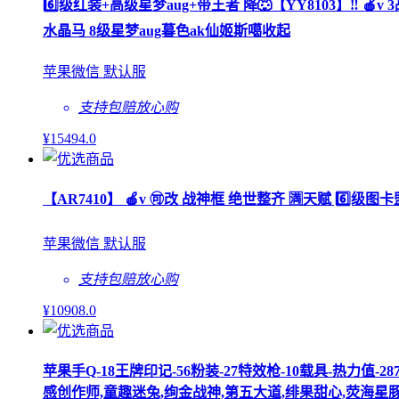
6️⃣级红装+高级星梦aug+带王者 降🐺【YY8103】‼ 🍎v
水晶马 8级星梦aug暮色ak仙姬斯噶收起
苹果微信 默认服
支持包赔
放心购
¥
15494
.0
【AR7410】 🍎v 🉑改 战神框 绝世整齐 🈵天赋 6️⃣级
苹果微信 默认服
支持包赔
放心购
¥
10908
.0
苹果手Q-18王牌印记-56粉装-27特效枪-10载具-热力值
感创作师,童趣迷兔,绚金战神,第五大道,绯果甜心,荧海星豚