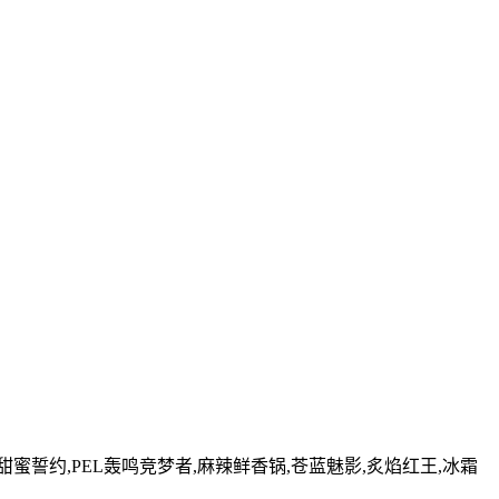
,甜蜜誓约,PEL轰鸣竞梦者,麻辣鲜香锅,苍蓝魅影,炙焰红王,冰霜