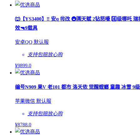
🐺【YS3400】‼ 安q 🉑改 🚇🈵天赋 2钻怒嚎 4️⃣级
效🔫9载具
安卓QQ 默认服
支持包赔
放心购
¥
9899
.0
编号N909 果V 老101 都市 洛天依 觉醒螳螂 童趣 冰雪
苹果微信 默认服
支持包赔
放心购
¥
8788
.0