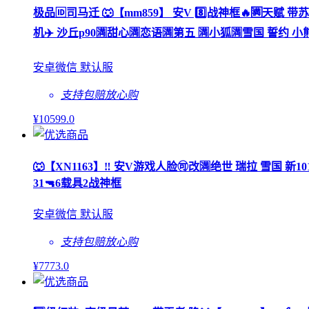
极品🆔司马迁 🐺【mm859】 安V 8️⃣战神框🔥🈵天赋 
机✈️ 沙丘p90🈵甜心🈵恋语🈵第五 🈵小狐🈵雪国 誓约 小熊
安卓微信 默认服
支持包赔
放心购
¥
10599
.0
🐺【XN1163】‼ 安V游戏人脸🉑改🈵绝世 瑞拉 雪国 新1
31🔫6载具2战神框
安卓微信 默认服
支持包赔
放心购
¥
7773
.0