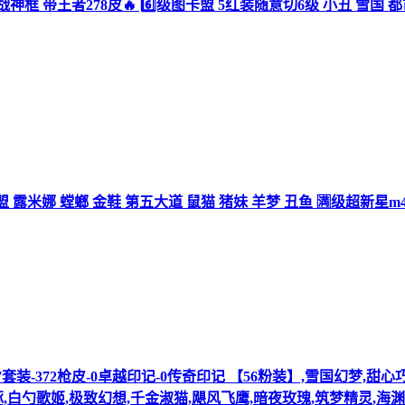
 3战神框 带王者278皮🔥 6️⃣级图卡盟 5红装随意切6级 小丑 雪国 
图卡盟 露米娜 螳螂 金鞋 第五大道 鼠猫 猪妹 羊梦 丑鱼 🈵级超新星m4 
-287套装-372枪皮-0卓越印记-0传奇印记 【56粉装】,雪国幻梦
,白勺歌姬,极致幻想,千金淑猫,飓风飞鹰,暗夜玫瑰,筑梦精灵,海渊