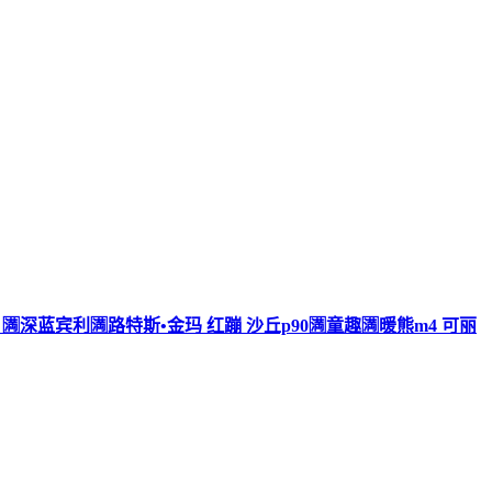
 🈵深蓝宾利🈵路特斯•金玛 红蹦 沙丘p90🈵童趣🈵暖熊m4 可丽