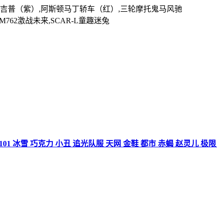
拉吉普（紫）,阿斯顿马丁轿车（红）,三轮摩托鬼马风驰
,M762激战未来,SCAR-L童趣迷兔
新101 冰雪 巧克力 小丑 追光队服 天网 金鞋 都市 赤蝎 赵灵儿 极限