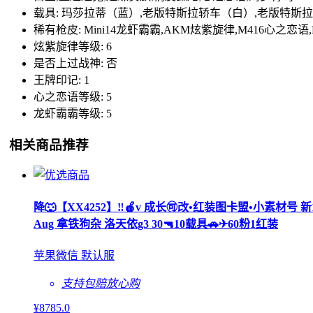
载具: 玛莎拉蒂（蓝）,老版特斯拉轿车（白）,老版特斯
稀有枪皮: Mini14龙虾霸霸,AKM炫紫旋律,M416心之恋语
炫紫旋律等级: 6
是否上过战神: 否
王牌印记: 1
心之恋语等级: 5
龙虾霸霸等级: 5
相关商品推荐
降🐺【XX4252】‼🍎v 成长🉑改•红装图卡盟•小素材号 
Aug 拿铁狗杂 洛天依g3 30🔫10载具🚗✈60粉1红装
苹果微信 默认服
支持包赔
放心购
¥
8785
.0