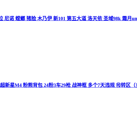
哪吒 瑞拉 尼诺 螳螂 猪脸 木乃伊 新101 第五大道 洛天依 圣域98k 霜
 9级超新星M4 粉熊背包 24粉3车29枪 战神框 多个7天违规 🉑