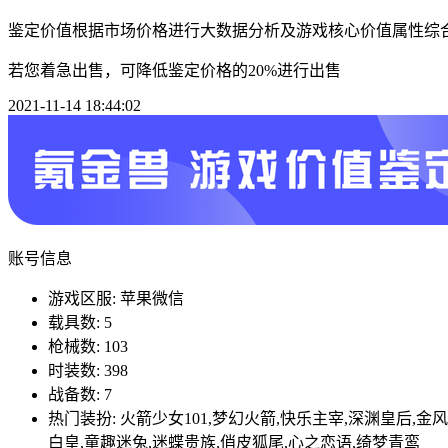
鉴定价值根据市场价格进行大数据分析及游戏核心价值属性综
若您着急出售，可降低鉴定价格的20%进行出售
2021-11-14 18:44:02
账号信息
游戏区服: 苹果微信
载具数: 5
枪械数: 103
时装数: 398
战备数: 7
热门装扮: 火箭少女101,梦幻火箭,快乐主宰,深渊皇后,金
白皇,童趣迷兔,迷蝶贵族,俏皮狐尾,心之恋语,绮梦青鸾