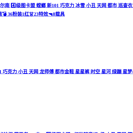
带苏尔南 4️⃣级图卡盟 螳螂 新101 巧克力 冰雪 小丑 天网 都市 巡
💣 36粉装1红👗23特效🔫8载具
01 巧克力 小丑 天网 龙师傅 都市金鞋 星星裤 时空 星河 绿蹦 星梦