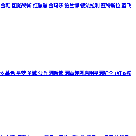
查衣 金鞋 3️⃣路特斯 红蹦蹦 金玛莎 铂兰博 银法拉利 蓝特斯拉 蓝飞
 暮色 星梦 圣域 沙丘 🈵暖熊 🈵童趣🈵启明星🈵红伞 1红49粉