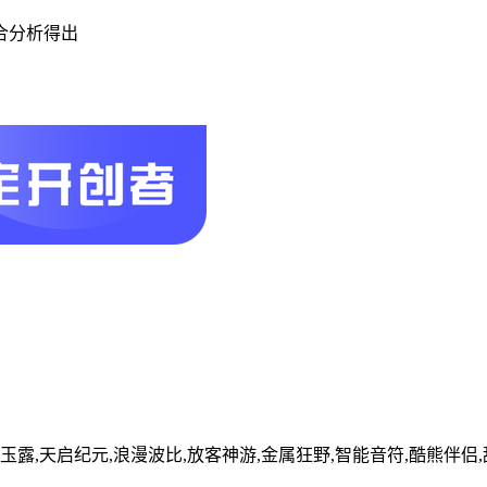
合分析得出
风玉露,天启纪元,浪漫波比,放客神游,金属狂野,智能音符,酷熊伴侣