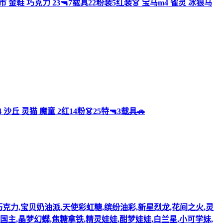
都市 金鞋 巧克力 23🔫7载具22粉装5红装👗 宝马m4 雀灵 冰狼马
沙丘 灵猫 魔童 2红14粉👗25特🔫3载具🚗
,甜心巧克力,宝贝奶油派,天使彩虹糖,缤纷油彩,新星烈龙,花间之火,灵
国主,晶梦幻蝶,焦糖拿铁,精灵娃娃,酣梦娃娃,白兰星,小可学妹,