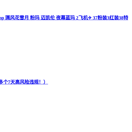
月ump 🈵风花雪月 粉玛 迈凯伦 夜幕蓝玛 2飞机✈ 37粉装3红装38特
转区（多个7天高风险违规！）