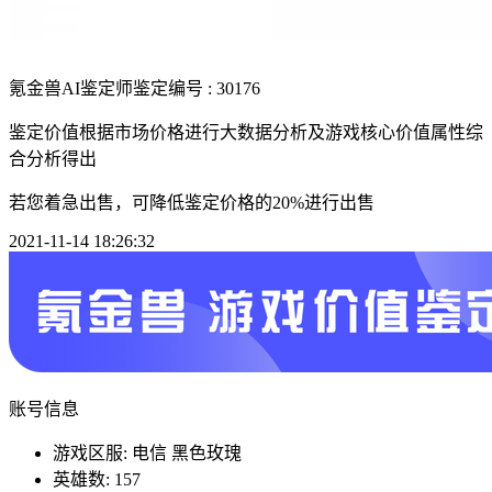
氪金兽AI鉴定师
鉴定编号 : 30176
鉴定价值根据市场价格进行大数据分析及游戏核心价值属性综
合分析得出
若您着急出售，可降低鉴定价格的20%进行出售
2021-11-14 18:26:32
账号信息
游戏区服: 电信 黑色玫瑰
英雄数: 157