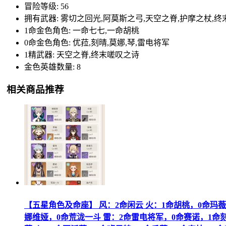
冒险等级: 56
拥有武器: 雾切之回光,阿莫斯之弓,天空之脊,护摩之杖,
1命金色角色: 一命七七,一命胡桃
0命金色角色: 优菈,刻晴,莫娜,琴,雷电将军
1精武器: 天空之脊,终末嗟叹之诗
金色英雄数量: 8
相关商品推荐
【五星角色及命座】 风：2命闲云 火：1命胡桃，0命玛薇
娜维娅，0命荒泷一斗 雷：2命雷电将军，0命赛诺，1命