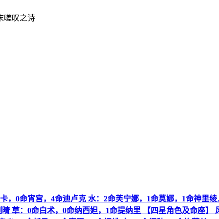
终末嗟叹之诗
卡，0命宵宫，4命迪卢克 水：2命芙宁娜，1命莫娜，1命神里绫
刻晴 草：0命白术，0命纳西妲，1命提纳里 【四星角色及命座】