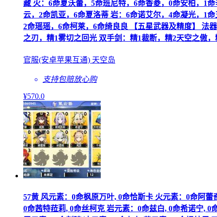
藏 火：6命夏沃蕾，5命班尼特，6命香菱，0命安柏，1命
云，2命凯亚，6命夏洛蒂 岩：6命诺艾尔，4命凝光，1命
2命瑶瑶，6命柯莱，6命绮良良 【五星武器及精度】 法
之刃，精1雾切之回光 双手剑：精1裁断，精2天空之傲，
官服(安卓苹果互通) 天空岛
支持包赔
放心购
¥
570
.0
57黄 风元素：0命枫原万叶, 0命恰斯卡 火元素：0命阿蕾奇诺
0命茜特菈莉, 0命丝柯克 岩元素：0命兹白, 0命希诺宁,