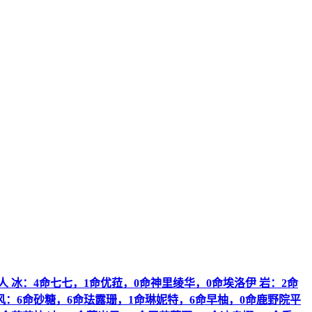
人 冰：4命七七，1命优菈，0命神里绫华，0命埃洛伊 岩：2命
 风：6命砂糖，6命珐露珊，1命琳妮特，6命早柚，0命鹿野院平