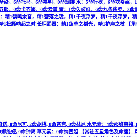
辛焱，6命托马，6命嘉明，0命烟绯 水：5命行秋，6命坎蒂丝，
五郎，0命卡齐娜，0命云堇 雷：1命久岐忍，6命九条裟罗，3命
器：精1鹤鸣余音，精1碧落之珑，精1千夜浮梦，精1千夜浮梦，精
精1松籁响起之时 长柄武器：精1薙草之稻光，精1护摩之杖 【角
, 0命尼可, 2命胡桃, 0命宵宫, 0命林尼 水元素：4命那维莱特,
 0命娜维娅, 0命钟离 草元素：0命纳西妲 【常驻五星角色及命座】