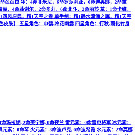
1命芭芭拉 冰：4命菲米尼，6命罗莎莉亚，6命迪奥娜，2命重
雷泽，4命菲谢尔，2命多莉，6命北斗，2命丽莎 草：1命卡维，
1四风原典，精1天空之卷 单手剑：精1静水流涌之辉，精1天空
色皮肤】 五星角色：申鹤-冷花幽露 四星角色：行秋-雨化竹身
 0命玛拉妮, 2命芙宁娜, 0命夜兰 雷元素：0命雷电将军 冰元素：
 风元素：0命琴 火元素：3命迪卢克, 0命迪希雅 水元素：2命莫娜