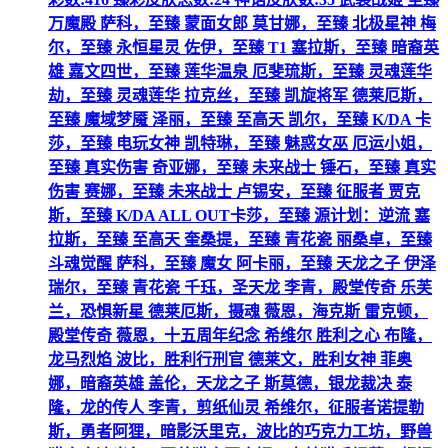
万魔殿 萨科，至臻 蒙面女郎 莫甘娜，至臻 北极星神 梅
尔，至臻 永恒星灵 佐伊，至臻 T1 塞拉斯，至臻 暗裔英
雄 嘉文四世，至臻 莲华温泉 厄斐琉斯，至臻 灵魂莲华
劫，至臻 灵魂莲华 拉克丝，至臻 凯旋将军 德莱厄斯，
至臻 魔域梦魇 泽丽，至臻 至高天 凯尔，至臻 K/DA 卡
莎，至臻 电玩女神 凯特琳，至臻 魅惑女巫 厄运小姐，
至臻 真实伤害 奇亚娜，至臻 未来战士 锤石，至臻 真实
伤害 赛娜，至臻 未来战士 卢锡安，至臻 征服者 贾克
斯，至臻 K/DA ALL OUT卡莎，至臻 源计划：逆流 塞
拉斯，至臻 至高天 奎桑提，至臻 青花瓷 丽桑卓，至臻
斗魂觉醒 萨科，至臻 魔女 阿卡丽，至臻 天龙之子 伊泽
瑞尔，至臻 青花瓷 千珏，圣天龙 李青，殿堂传奇 乐芙
兰，恐惧新星 德莱厄斯，摄魂 薇恩，海克斯 雷克顿，
殿堂传奇 薇恩，十五周年纪念 希维尔 胜利之心 布隆，
龙马烈焰 波比，胜利行刑官 德莱文，胜利女神 菲奥
娜，暗裔英雄 盖伦，天龙之子 斯莫德，银龙裁决 泰
隆，龙的传人 李青，剪纸仙灵 希维尔，征服者诺提勒
斯，勇者阿狸，暗影沃里克，波比的巧克力工坊，野兽