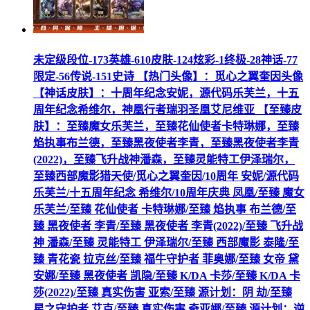
未定级段位-173英雄-610皮肤-124炫彩-1终极-28神话-77
限定-56传说-151史诗 【热门头像】：觅心之翼奎因头像
【神话皮肤】：十周年纪念安妮，源代码乐芙兰，十五
周年纪念希维尔，神凰行者瑞羽圣凰艾尼维亚 【至臻皮
肤】：至臻魔女乐芙兰，至臻花仙使者卡特琳娜，至臻
焰执事布兰德，至臻黑夜使者李青，至臻黑夜使者李青
(2022)，至臻飞升战神潘森，至臻灵能特工伊泽瑞尔，
至臻西部魔影猎天使/觅心之翼奎因/10周年 安妮/源代码
乐芙兰/十五周年纪念 希维尔/10周年庆典 凤凰/至臻 魔女
乐芙兰/至臻 花仙使者 卡特琳娜/至臻 焰执事 布兰德/至
臻 黑夜使者 李青/至臻 黑夜使者 李青(2022)/至臻 飞升战
神 潘森/至臻 灵能特工 伊泽瑞尔/至臻 西部魔影 泰隆/至
臻 青花瓷 拉克丝/至臻 福牛守护者 菲奥娜/至臻 女帝 黛
安娜/至臻 黑夜使者 凯隐/至臻 K/DA 卡莎/至臻 K/DA 卡
莎(2022)/至臻 真实伤害 亚索/至臻 源计划：阴 劫/至臻
星之守护者 艾克/至臻 真实伤害 奇亚娜/至臻 源计划：逆