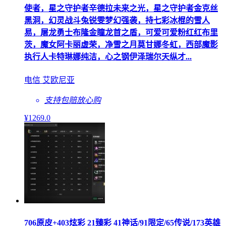
使者，星之守护者辛德拉未来之光，星之守护者金克丝
黑洞，幻灵战斗兔锐雯梦幻强袭，持七彩冰棍的雪人
易，屠龙勇士布隆金瞳龙首之盾，可爱可爱粉红红布里
茨，魔女阿卡丽虚荣，净雪之月莫甘娜冬虹，西部魔影
执行人卡特琳娜纯洁，心之钢伊泽瑞尔天纵才...
电信 艾欧尼亚
支持包赔
放心购
¥
1269
.0
706原皮+403炫彩 21臻彩 41神话/91限定/65传说/173英雄