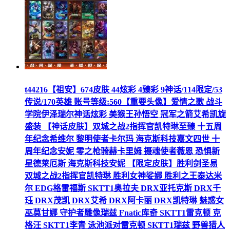
t44216【祖安】674皮肤 44炫彩 4臻彩 9神话/114限定/53
传说/170英雄 账号等级:560【重要头像】爱情之歌 战斗
学院伊泽瑞尔神话炫彩 美猴王孙悟空 冠军之箭艾希凯旋
盛装 【神话皮肤】双城之战2指挥官凯特琳至臻 十五周
年纪念希维尔 黎明使者卡尔玛 海克斯科技嘉文四世 十
周年纪念安妮 零之枪骑赫卡里姆 摄魂使者薇恩 恐惧新
星德莱厄斯 海克斯科技安妮 【限定皮肤】胜利剑圣易
双城之战2指挥官凯特琳 胜利女神娑娜 胜利之王泰达米
尔 EDG格雷福斯 SKTT1奥拉夫 DRX亚托克斯 DRX千
珏 DRX茂凯 DRX艾希 DRX阿卡丽 DRX凯特琳 魅惑女
巫莫甘娜 守护者雕像瑞兹 Fnatic库奇 SKTT1雷克顿 克
格汪 SKTT1李青 泳池派对雷克顿 SKTT1瑞兹 野兽猎人