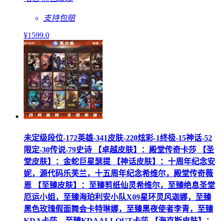
支持包赔
¥
1599
.0
未定级段位-172英雄-341皮肤-220炫彩-1终极-15神话-52
限定-30传说-79史诗 【卓越皮肤】：殿堂传奇卡莎 【圣
堂皮肤】：金蛇巨星瑟提 【神话皮肤】：十周年纪念安
妮，源代码乐芙兰，十五周年纪念希维尔，殿堂传奇薇
恩 【至臻皮肤】：至臻剪纸仙灵希维尔，至臻绝息圣堂
厄运小姐，至臻海珀利安小队X09星环灵风迦娜，至臻
黑色玫瑰假面舞会卡特琳娜，至臻黑夜使者李青，至臻
KDA卡莎，至臻KDAALLOUT卡莎 【海克斯皮肤】：