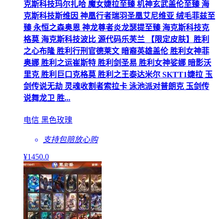
克斯科技玛尔扎哈 魔女婕拉至臻 机神玄武盖伦至臻 海
克斯科技斯维因 神凰行者瑞羽圣凰艾尼维亚 绒毛菲兹至
臻 永恒之森奥恩 神龙尊者炎龙瑟提至臻 海克斯科技克
格莫 海克斯科技波比 源代码乐芙兰 【限定皮肤】胜利
之心布隆 胜利行刑官德莱文 暗裔英雄盖伦 胜利女神菲
奥娜 胜利之运崔斯特 胜利剑圣易 胜利女神娑娜 暗影沃
里克 胜利巨口克格莫 胜利之王泰达米尔 SKTT1婕拉 玉
剑传说无劫 灵魂收割者索拉卡 泳池派对普朗克 玉剑传
说舞龙卫 胜...
电信 黑色玫瑰
支持包赔
放心购
¥
1450
.0