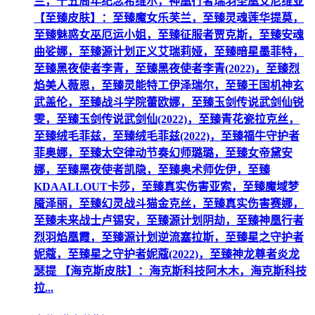
兰，十五周年纪念希维尔，神凰行者瑞羽圣凰艾尼维亚
【至臻皮肤】：至臻魔女乐芙兰，至臻灵魂莲华提莫，
至臻魅惑女巫厄运小姐，至臻征服者贾克斯，至臻安魂
曲娑娜，至臻源计划正义艾瑞莉娅，至臻暗星墨菲特，
至臻黑夜使者李青，至臻黑夜使者李青(2022)，至臻烈
焰美人薇恩，至臻灵能特工伊泽瑞尔，至臻王国机神玄
武盖伦，至臻战斗学院蕾欧娜，至臻玉剑传说武剑仙锐
雯，至臻玉剑传说武剑仙(2022)，至臻青花瓷拉克丝，
至臻绒毛菲兹，至臻绒毛菲兹(2022)，至臻福牛守护者
菲奥娜，至臻太空律动节奏幻师璐璐，至臻女帝黛安
娜，至臻黑夜使者凯隐，至臻奥术师佐伊，至臻
KDAALLOUT卡莎，至臻真实伤害亚索，至臻魔域梦
魇泽丽，至臻幻灵战斗猫金克丝，至臻真实伤害赛娜，
至臻未来战士卢锡安，至臻源计划阴劫，至臻神凰行者
烈羽焰凰霞，至臻源计划逆流塞拉斯，至臻星之守护者
妮蔻，至臻星之守护者妮蔻(2022)，至臻神龙尊者炎龙
瑟提 【海克斯皮肤】：海克斯科技阿木木，海克斯科技
拉...