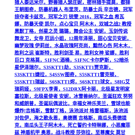
猎人泰达米尔，野兽猎人瑟庄妮，密林猎手提莫，都铎
王朝图奇，防暴机器人 布里茨，防暴士兵 辛吉德，冠军
掠夺者卡兹克，冠军之刃 锐雯 2016，冠军之血 希瓦
娜，防暴天使 凯尔，点心宝贝 阿木木，双城之战2 教授
黑默丁格，创星之灵 璐璐，舞会公主 安妮，玉剑传说
舞龙卫，女帝 厄运小姐，12周年泽丽，甜心宝贝安妮，
幽梦玫瑰 伊莉丝，水晶玫瑰阿克尚，黯然心伤 阿木木，
胜利之运 崔斯特，胜利剑圣 易，胜利女神 娑娜，胜利
巨口 克格莫，S1FNC酒桶，S1FNC卡尔萨斯，S2暗杀
星伊泽瑞尔，S3SKTT1劫，S3SKTT1贾克斯，
S3SKTT1婕拉，S4SSW图奇，S5SKTT1雷克顿，
S5SKTT1瑞兹，S6SKTT1烬，S6SKTT1球女，S8IG艾
瑞莉娅，S9FPX李青，S12DRX阿卡丽，北极星发明家
塞拉斯，北极星使者 安妮，冰雪兽纳尔，圣诞狂欢 努努
和威朗普，圣诞玩偶波比，幸福女神乐芙兰，雪球也能
爆炸!吉格斯，雪默丁格，泳池派对 格雷福斯，泳池派
对佐伊，海之歌永恩，奥德赛 吉格斯，南瓜头费德提
克，南瓜头王子阿木木，死亡誓约卡特琳娜，小恶魔菲
兹 神盾机甲 奥恩，战斗教授 莎弥拉，至尊魔女 莫甘