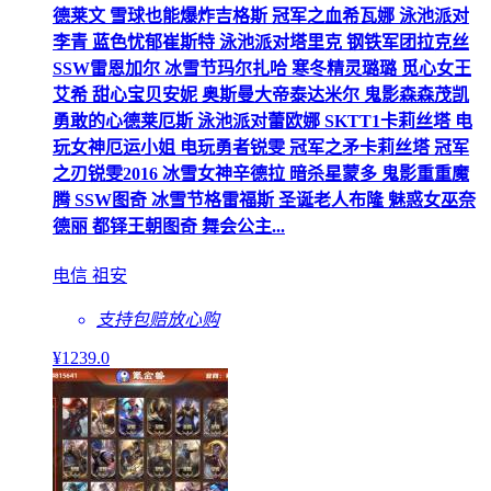
德莱文 雪球也能爆炸吉格斯 冠军之血希瓦娜 泳池派对
李青 蓝色忧郁崔斯特 泳池派对塔里克 钢铁军团拉克丝
SSW雷恩加尔 冰雪节玛尔扎哈 寒冬精灵璐璐 觅心女王
艾希 甜心宝贝安妮 奥斯曼大帝泰达米尔 鬼影森森茂凯
勇敢的心德莱厄斯 泳池派对蕾欧娜 SKTT1卡莉丝塔 电
玩女神厄运小姐 电玩勇者锐雯 冠军之矛卡莉丝塔 冠军
之刃锐雯2016 冰雪女神辛德拉 暗杀星蒙多 鬼影重重魔
腾 SSW图奇 冰雪节格雷福斯 圣诞老人布隆 魅惑女巫奈
德丽 都铎王朝图奇 舞会公主...
电信 祖安
支持包赔
放心购
¥
1239
.0