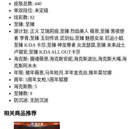
皮肤总数: 440
单双段位: 未定级
炫彩数: 92
至臻: 至臻
源计划: 正义 艾瑞莉娅,至臻 烈焰美人 薇恩,至臻 黑夜使
者 李青,至臻 玉剑传说 武剑仙,至臻 魅惑女巫 厄运小姐,
至臻 K/DA 卡莎,至臻 神龙尊者 炎龙瑟提,至臻 未来战士
卢锡安,至臻 K/DA ALL OUT卡莎
海克斯: 摄魂薇恩,海克斯安妮,海克斯波比,海克斯大嘴,海
克斯阿木木
年限: 猪年薇恩,马年皎月,羊年金克丝,猴年莫甘娜
周年: 3周年女枪,5周年狐狸
海克斯数: 5
至臻数: 9
防沉迷: 无防沉迷
相关商品推荐