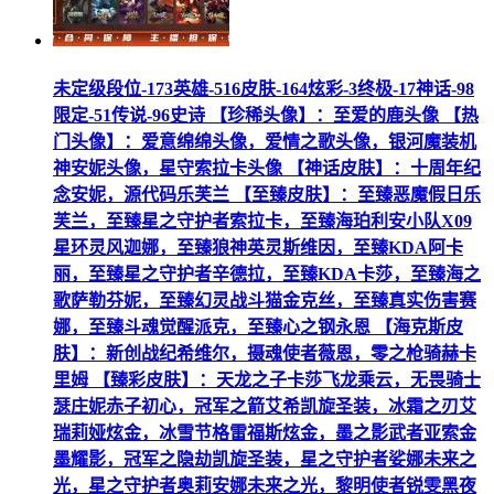
未定级段位-173英雄-516皮肤-164炫彩-3终极-17神话-98
限定-51传说-96史诗 【珍稀头像】：至爱的鹿头像 【热
门头像】：爱意绵绵头像，爱情之歌头像，银河魔装机
神安妮头像，星守索拉卡头像 【神话皮肤】：十周年纪
念安妮，源代码乐芙兰 【至臻皮肤】：至臻恶魔假日乐
芙兰，至臻星之守护者索拉卡，至臻海珀利安小队X09
星环灵风迦娜，至臻狼神英灵斯维因，至臻KDA阿卡
丽，至臻星之守护者辛德拉，至臻KDA卡莎，至臻海之
歌萨勒芬妮，至臻幻灵战斗猫金克丝，至臻真实伤害赛
娜，至臻斗魂觉醒派克，至臻心之钢永恩 【海克斯皮
肤】：新创战纪希维尔，摄魂使者薇恩，零之枪骑赫卡
里姆 【臻彩皮肤】：天龙之子卡莎飞龙乘云，无畏骑士
瑟庄妮赤子初心，冠军之箭艾希凯旋圣装，冰霜之刃艾
瑞莉娅炫金，冰雪节格雷福斯炫金，墨之影武者亚索金
墨耀影，冠军之隐劫凯旋圣装，星之守护者娑娜未来之
光，星之守护者奥莉安娜未来之光，黎明使者锐雯黑夜