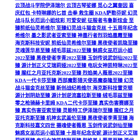
云顶战斗学院伊泽瑞尔 云顶古琴娑娜 觅心之翼奎因 喜
庆红包 卡特琳娜的匕首 击拳 救生圈 KDA萨勒芬妮 幻灵
战斗队长厄运小姐炫彩 可爱安妮 征服者韦鲁斯炫金 至
臻剪纸仙灵希维尔 至臻幻灵战斗猫金克丝 十五周年纪念
希维尔 墨之影武者亚索至臻 神凰行者烈羽焰凰霞至臻
海克斯科技安妮 剪纸仙灵希维尔至臻 黑夜使者凯隐至臻
灵魂莲华易至臻 绒毛菲兹2022至臻 魅惑女巫厄运小姐
2022至臻 黑夜使者李青2022至臻 玉剑传说武剑仙2022至
臻 源计划正义艾瑞莉娅2022至臻 电玩女神凯特琳2022至
臻 腥红之月亚托克斯2022至臻 烈焰美人薇恩2022至臻
KDA一代卡莎至臻 西部魔影猎天使恶魔泰隆至臻 幻灵
战斗猫金克丝至臻 新创战纪希维尔 海克斯科技雷克顿
源计划阴劫至臻 源计划逆流塞拉斯至臻 绒毛菲兹至臻
零之枪骑赫卡里姆 KDA二代卡莎至臻 真实伤害赛娜至
臻 真实伤害亚索至臻 灵能特工伊泽瑞尔至臻 腥红之月
亚托克斯至臻 机神玄武盖伦至臻 黑夜使者李青至臻 海
克斯科技嘉文四世 摄魂使者薇恩 玉剑传说武剑仙至臻
魅惑女巫厄运小姐至臻 十周年纪念安妮 源计划正义艾瑞