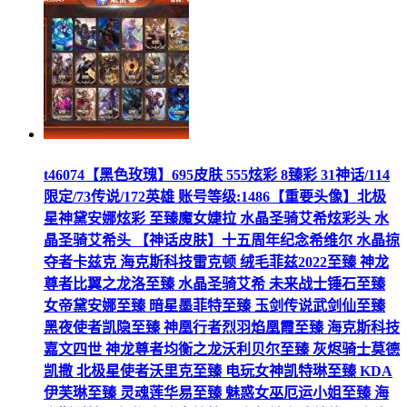
t46074【黑色玫瑰】695皮肤 555炫彩 8臻彩 31神话/114
限定/73传说/172英雄 账号等级:1486【重要头像】北极
星神黛安娜炫彩 至臻魔女婕拉 水晶圣骑艾希炫彩头 水
晶圣骑艾希头 【神话皮肤】十五周年纪念希维尔 水晶掠
夺者卡兹克 海克斯科技雷克顿 绒毛菲兹2022至臻 神龙
尊者比翼之龙洛至臻 水晶圣骑艾希 未来战士锤石至臻
女帝黛安娜至臻 暗星墨菲特至臻 玉剑传说武剑仙至臻
黑夜使者凯隐至臻 神凰行者烈羽焰凰霞至臻 海克斯科技
嘉文四世 神龙尊者均衡之龙沃利贝尔至臻 灰烬骑士莫德
凯撒 北极星使者沃里克至臻 电玩女神凯特琳至臻 KDA
伊芙琳至臻 灵魂莲华易至臻 魅惑女巫厄运小姐至臻 海