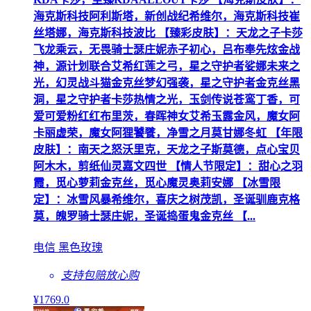
海克斯科技阿利斯塔，新创战纪希维尔，海克斯科技崔
丝塔娜，海克斯科技波比 【臻彩皮肤】：天龙之子卡莎
飞龙乘云，无畏骑士瑟庄妮赤子初心，吕布奉先炫金战
神，源计划联合艾希红莲之弓，星之守护者娑娜未来之
光，幻灵战斗猫金克丝梦幻强袭，星之守护者金克丝黑
洞，星之守护者卡莎热情之光，玉剑传说苍鸾丁香，可
爱可爱粉红红布里茨，春晖神女艾希玉露金风，魔女阿
卡丽虚荣，魔女阿狸饕餮，净雪之月莫甘娜冬虹 【年限
皮肤】：南天之怒沃里克，天龙之子斯莫德，点心宝贝
阿木木，剪纸仙灵嘉文四世 【情人节限定】：甜心之羽
霞，觅心萝莉金克丝，觅心魔灵奥莉安娜 【冰雪限
定】：冰雪风暴希维尔，喜庆之树茂凯，圣诞驯鹿克格
莫，魄罗骑士瑟庄妮，圣诞捣蛋鬼金克丝 【...
电信 黑色玫瑰
支持包赔
放心购
¥
1769
.0