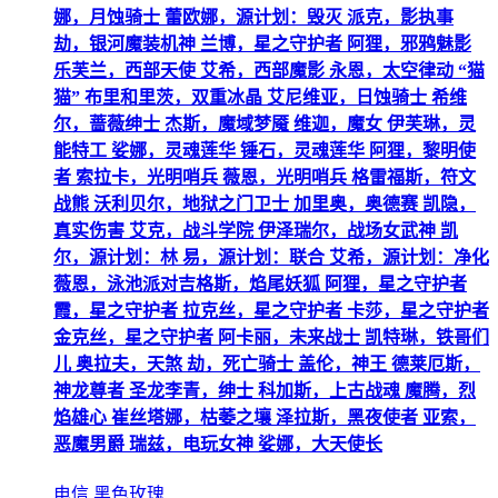
娜，月蚀骑士 蕾欧娜，源计划：毁灭 派克，影执事
劫，银河魔装机神 兰博，星之守护者 阿狸，邪鸦魅影
乐芙兰，西部天使 艾希，西部魔影 永恩，太空律动 “猫
猫” 布里和里茨，双重冰晶 艾尼维亚，日蚀骑士 希维
尔，蔷薇绅士 杰斯，魔域梦魇 维迦，魔女 伊芙琳，灵
能特工 娑娜，灵魂莲华 锤石，灵魂莲华 阿狸，黎明使
者 索拉卡，光明哨兵 薇恩，光明哨兵 格雷福斯，符文
战熊 沃利贝尔，地狱之门卫士 加里奥，奥德赛 凯隐，
真实伤害 艾克，战斗学院 伊泽瑞尔，战场女武神 凯
尔，源计划：林 易，源计划：联合 艾希，源计划：净化
薇恩，泳池派对吉格斯，焰尾妖狐 阿狸，星之守护者
霞，星之守护者 拉克丝，星之守护者 卡莎，星之守护者
金克丝，星之守护者 阿卡丽，未来战士 凯特琳，铁哥们
儿 奥拉夫，天煞 劫，死亡骑士 盖伦，神王 德莱厄斯，
神龙尊者 圣龙李青，绅士 科加斯，上古战魂 魔腾，烈
焰雄心 崔丝塔娜，枯萎之壤 泽拉斯，黑夜使者 亚索，
恶魔男爵 瑞兹，电玩女神 娑娜，大天使长
电信 黑色玫瑰