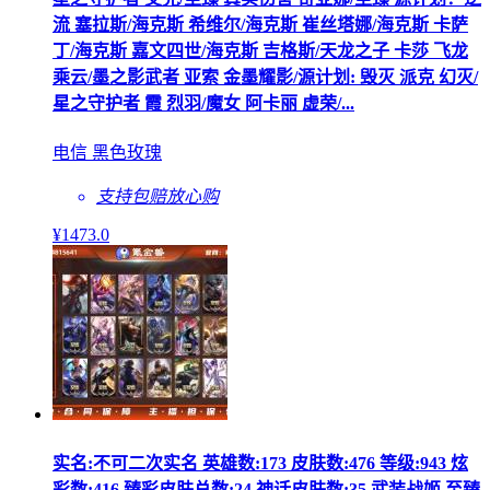
流 塞拉斯/海克斯 希维尔/海克斯 崔丝塔娜/海克斯 卡萨
丁/海克斯 嘉文四世/海克斯 吉格斯/天龙之子 卡莎 飞龙
乘云/墨之影武者 亚索 金墨耀影/源计划: 毁灭 派克 幻灭/
星之守护者 霞 烈羽/魔女 阿卡丽 虚荣/...
电信 黑色玫瑰
支持包赔
放心购
¥
1473
.0
实名:不可二次实名 英雄数:173 皮肤数:476 等级:943 炫
彩数:416 臻彩皮肤总数:24 神话皮肤数:35 武装战姬 至臻