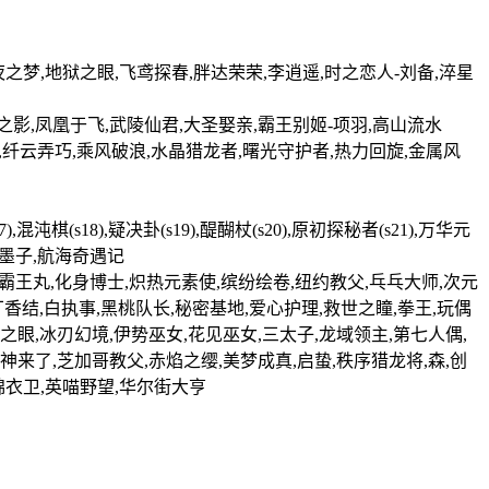
夜之梦,地狱之眼,飞鸢探春,胖达荣荣,李逍遥,时之恋人-刘备,淬星
梦之影,凤凰于飞,武陵仙君,大圣娶亲,霸王别姬-项羽,高山流水
明,纤云弄巧,乘风破浪,水晶猎龙者,曙光守护者,热力回旋,金属风
(s17),混沌棋(s18),疑决卦(s19),醍醐杖(s20),原初探秘者(s21),万华元
卫-墨子,航海奇遇记
,霸王丸,化身博士,炽热元素使,缤纷绘卷,纽约教父,乓乓大师,次元
丁香结,白执事,黑桃队长,秘密基地,爱心护理,救世之瞳,拳王,玩偶
之眼,冰刃幻境,伊势巫女,花见巫女,三太子,龙域领主,第七人偶,
神来了,芝加哥教父,赤焰之缨,美梦成真,启蛰,秩序猎龙将,森,创
锦衣卫,英喵野望,华尔街大亨