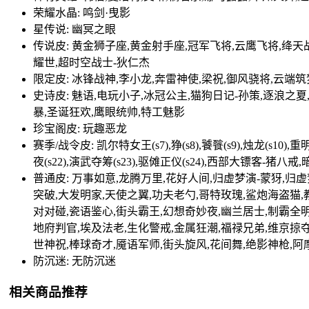
荣耀水晶: 鸣剑·曳影
星传说: 幽冥之眼
传说皮: 黄金狮子座,黄金射手座,冠军飞将,云鹰飞将,绛天
耀世,超时空战士-狄仁杰
限定皮: 冰锋战神,李小龙,奔雷神使,梁祝,御风骁将,云端筑
史诗皮: 魅语,电玩小子,冰冠公主,猫狗日记-孙策,逐浪之
暴,圣诞狂欢,鹰眼统帅,特工魅影
珍宝阁皮: 玩趣恶龙
赛季/战令皮: 凯尔特女王(s7),狰(s8),饕餮(s9),烛龙(s10),重明(
夜(s22),演武夺筹(s23),驱傩正仪(s24),西部大镖客
普通皮: 万事如意,龙腾万里,花好人间,归虚梦演-蒙犽,归
突破,大发明家,天使之翼,功夫老勺,哥特玫瑰,鲨炮海盗猫,
对对碰,瓷语鉴心,街头霸王,幻想奇妙夜,幽兰居士,制霸全明
地府判官,埃及法老,生化警戒,金属狂潮,福禄兄弟,维京掠夺
世神祝,棒球奇才,魇语军师,街头旋风,花间舞,绝影神枪,阿
防沉迷: 无防沉迷
相关商品推荐