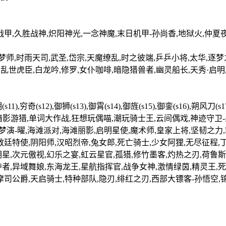
战甲,久胜战神,炽阳神光,一念神魔,末日机甲-孙尚香,地狱火,仲夏
梦师,时雨天司,武圣,岱宗,天魔缭乱,时之彼端,乒乒小将,太华,逐
夏,乱世虎臣,白龙吟,修罗,女仆咖啡,暗隐猎兽者,幽灵船长,天秀·启
s11),穷奇(s12),御狮(s13),御霄(s14),御旌(s15),御銮(s16),朔风刀
-猪八戒,暗影游猎,单词大作战,狂想玩偶喵,潮玩骑士王,云间偶戏,神迹守
虚梦演-曜,海滩派对,海滩丽影,启明星使,魔术师,皇家上将,坚韧之力
教廷特使,阴阳师,汉昭烈帝,兔女郎,死亡骑士,少女阿狸,无尽征程,
星,次元傲视,幻乐之宴,虹云星官,孤猎,修竹墨客,灼热之刃,荷鲁斯
者,异域舞娘,东海龙王,星航指挥官,战争女神,激情绿茵,精灵王,死
摩司公爵,天启骑士,特种部队,隐刃,绯红之刃,西部大镖客-孙悟空,