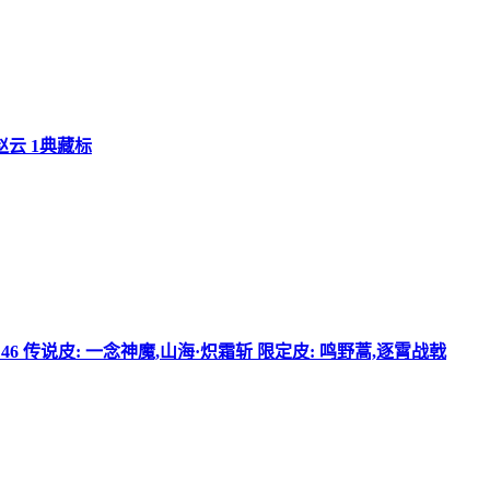
赵云 1典藏标
数: 46 传说皮: 一念神魔,山海·炽霜斩 限定皮: 鸣野蒿,逐霄战戟