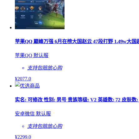
苹果QQ 巅峰万强 6月在榜大国赵云 47段打野 1.49w大国
苹果QQ 默认服
支持包赔
放心购
¥
2077
.0
实名: 可修改 性别: 男号 贵族等级: V2 英雄数: 72 皮肤
安卓微信 默认服
支持包赔
放心购
¥
2299
.0