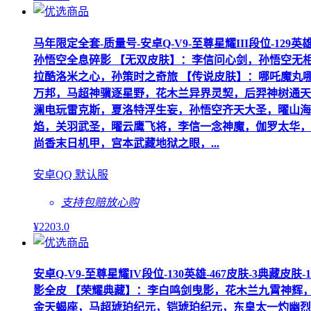
马年限定全套-质量号-安卓Q-V9-至尊星耀III段位-12
孙悟空全息碎影 【无双皮肤】：李信问心剑，孙悟空无
拉酷洛米之心，孙策时之奇旅 【传说皮肤】：哪吒魔丸
万邦，马超神骥逐星野，花木兰异界灵契，后羿神树通天
澜电玩雷克斯，夏洛特浮生妄，孙悟空齐天大圣，曜山海
焰，关羽武圣，曜云鹰飞将，李信一念神魔，伽罗太华，
尚香末日机甲，宫本武藏地狱之眼，...
安卓QQ 默认服
支持包赔
放心购
¥
2203
.0
安卓Q-V9-至尊星耀IV段位-130英雄-467皮肤-3
影全皮 【荣耀典藏】：李白鸣剑曳影，花木兰九霄神辉
金天蝎座，马超琥珀纪元，铠琥珀纪元，东皇太一灼幽烈