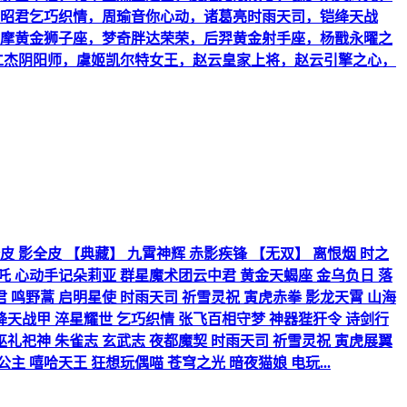
昭君乞巧织情，周瑜音你心动，诸葛亮时雨天司，铠绛天战
摩黄金狮子座，梦奇胖达荣荣，后羿黄金射手座，杨戬永曜之
仁杰阴阳师，虞姬凯尔特女王，赵云皇家上将，赵云引擎之心，
司缘全皮 影全皮 【典藏】 九霄神辉 赤影疾锋 【无双】 离恨烟 时之
哪吒 心动手记朵莉亚 群星魔术团云中君 黄金天蝎座 金乌负日 落
 鸣野蒿 启明星使 时雨天司 祈雪灵祝 寅虎赤拳 影龙天霄 山海
 绛天战甲 淬星耀世 乞巧织情 张飞百相守梦 神器狴犴令 诗剑行
巫礼祀神 朱雀志 玄武志 夜都魔契 时雨天司 祈雪灵祝 寅虎展翼
主 嘻哈天王 狂想玩偶喵 苍穹之光 暗夜猫娘 电玩...