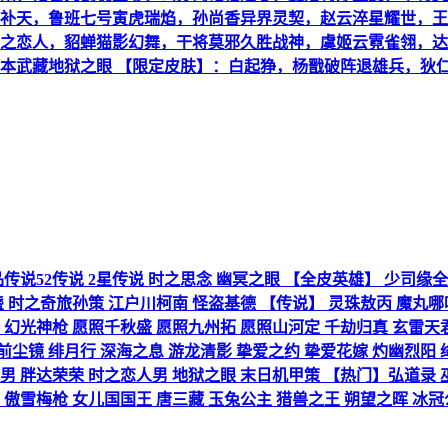
补天，鲁班七号寅虎瑞焰，孙尚香异界灵契，赵云淬星耀世，王
之恋人，貂蝉猫影幻舞，干将莫邪久胜战神，虞姬云霓雀翎，达
本武藏地狱之眼 【限定皮肤】：白起狰，杨戬破阵退雄兵，狄
4无双5珍品传说52传说 2星传说 时之思念 幽冥之眼 【全皮英雄】 少
盏 时之奇旅孙策 江户川柯南 怪盗基德 【传说】 灵珠敖丙 魔丸
 幻光神枪 愿照千秋盛 愿照九州拓 愿照山河定 千劫归真 玄雷天君
 前尘镜 绯月行 深海之息 游龙清影 挚爱之约 挚爱花嫁 灼幽烈阳
男 胖达荣荣 时之恋人男 地狱之眼 末日机甲策 【热门】弘道录 
傲雪梅枪 女儿国国王 唐三藏 玉兔公主 猎兽之王 朔望之晖 冰冠公