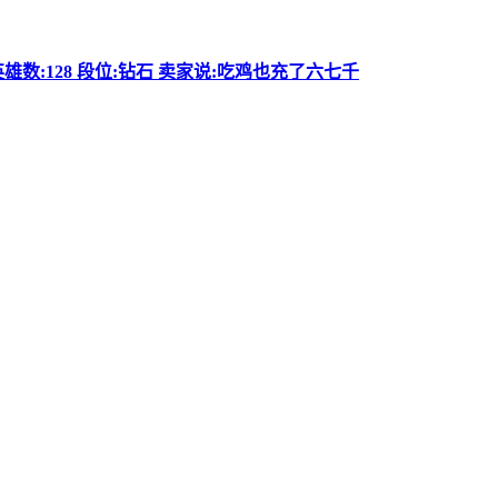
 英雄数:128 段位:钻石 卖家说:吃鸡也充了六七千