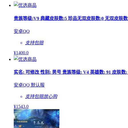
贵族等级:V9 典藏皮肤数:5 珍品无双皮肤数:0 无双皮肤数:
安卓QQ
支持包赔
¥
1400
.0
实名: 可修改 性别: 男号 贵族等级: V4 英雄数: 91 皮肤数
安卓QQ 默认服
支持包赔
放心购
¥
1543
.0