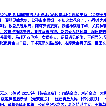
9英雄-294皮肤-1典藏皮肤-6无双-4珍品传说-44传说-82史诗
相，曜器灵螭龙剑，公孙离离恨烟，不知火舞花合斗，小乔时之
哪吒，敖隐灵珠敖丙，阿轲罗刹妄海，云缨神骥越千峰，关羽神
，裴擒虎祥瑞亨通，亚连落雪白狼，赵云乘龙铭钟鼎，澜逐花归
苍雷引，马超无双飞将，女娲补天，貂蝉遇见胡旋，王昭君乞巧
张良黄金白羊座，干将莫邪久胜战神，达摩黄金狮子座，百里玄
典藏皮肤-1无双-40传说-152史诗 【英雄全皮】：扁鹊全皮，刘
，虞姬神鉴启示录 【无双皮肤】：妲己青丘九尾 【传说皮肤】
阳，诸葛亮鹤羽星尊，公孙离记忆之芯，夏洛特浮生妄，干将莫