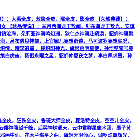
 【英雄全皮】：大禹全皮，敖隐全皮，曜全皮，影全皮 【荣耀典藏】：
魔女 【珍品传说】：芈月西海龙王敖闰，铠东海龙王敖光，安琪
骥镇沧海，朵莉亚神骥鸣幻洲，狄仁杰神骥赴朔漠，貂蝉神骥聚
海，吕布遇见神鼓，上官婉儿妄想奇谈，马可波罗妄想实况，
织情，曜李逍遥 ，镜炽阳神光，虞姬启明星使，孙悟空零号赤
策白虎志，杨戬永曜之星，貂蝉仲夏夜之梦，李白凤求凰，孙
邦全皮，大禹全皮，狂铁全皮，鲁班大师全皮，夏洛特全皮，空空儿全皮，
：云缨神骥越千峰，后羿神树通天，云中君群星魔术团，墨子黄
邪画中仙，花木兰燃星之曲，虞姬无限倾心，伽罗炽翼辉光，