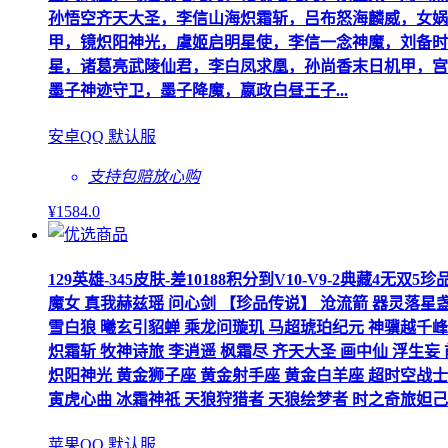
孙悟空齐天大圣，李信山海炽霜斩，吕布怒海麟威，女娲
甲，镜炽阳神光，虞姬启明星使，李信一念神魔，刘备时
星，诸葛亮武陵仙君，李白凤求凰，孙尚香末日机甲，宫
墨子神迹守卫，墨子降魔，嬴政白昼王子...
安卓QQ 默认服
支持包赔
放心购
¥
1584
.0
129英雄-345皮肤-差10188积分到V10-V9-2典藏
魔女 真我赫兹瑶 问心剑 【珍品传说】 沧流箭 器灵落星
雪白狼 曦玄引貂蝉 乘龙问璇玑 马超琥珀纪元 神骥越千峰
炽霜斩 牧神诗旅 李逍遥 枫霜尽 齐天大圣 画中仙 浮生妄
炽阳神光 黄金狮子座 黄金射手座 黄金白羊座 超时空战士
寅虎心曲 冰霜神祇 天狼狩猎者 天狼绘梦者 时之奇旅妲己 
苹果QQ 默认服