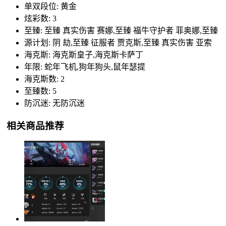
单双段位: 黄金
炫彩数: 3
至臻: 至臻 真实伤害 赛娜,至臻 福牛守护者 菲奥娜,至臻
源计划: 阴 劫,至臻 征服者 贾克斯,至臻 真实伤害 亚索
海克斯: 海克斯皇子,海克斯卡萨丁
年限: 蛇年飞机,狗年狗头,鼠年瑟提
海克斯数: 2
至臻数: 5
防沉迷: 无防沉迷
相关商品推荐