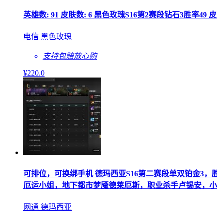
英雄数: 91 皮肤数: 6 黑色玫瑰S16第2赛段钻石3胜
电信 黑色玫瑰
支持包赔
放心购
¥
220
.0
可排位，可换绑手机 德玛西亚S16第二赛段单双铂金3，
厄运小姐，地下都市梦魇德莱厄斯，职业杀手卢锡安，小
网通 德玛西亚