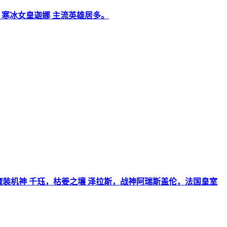
之心 寒冰女皇迦娜 主流英雄居多。
河魔装机神 千珏，枯姜之壤 泽拉斯，战神阿瑞斯盖伦，法国皇室