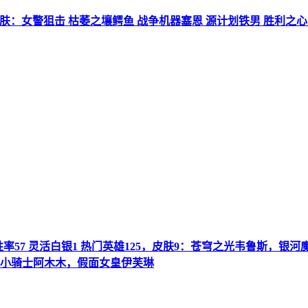
率49 皮肤：女警狙击 枯萎之壤鳄鱼 战争机器塞恩 源计划铁男 胜利
胜率57 灵活白银1 热门英雄125，皮肤9：苍穹之光韦鲁斯，银
小骑士阿木木，假面女皇伊芙琳