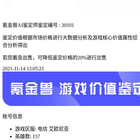
氪金兽AI鉴定师
鉴定编号 : 30101
鉴定价值根据市场价格进行大数据分析及游戏核心价值属性综
合分析得出
若您着急出售，可降低鉴定价格的20%进行出售
2021-11-14 12:05:21
账号信息
游戏区服: 电信 艾欧尼亚
英雄数: 157