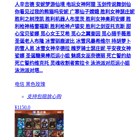
人辛吉德 安妮梦游仙境 电玩女神阿狸 玉剑传说舞剑仙
你看见过我的熊猫吗安妮 广寒仙子嫦娥 胜利女神瑟庄妮
胜利之树茂凯 胜利机器人布里茨 胜利女神奥莉安娜 胜
利枪神格雷福斯 胜利枪神卢锡安 胜利之剑亚托克斯 甜
心宝贝娑娜 觅心女王艾希 觅心之翼奎因 觅心猎手薇恩
圣诞老人布隆 冰雪驯鹿波比 冰雪风暴希维尔 持胡萝卜
的雪人易 冰雪女神辛德拉 魄罗骑士瑟庄妮 平安夜女神
娑娜 圣诞糖果棒厄运小姐 魅惑女巫奈德丽 死亡誓约劫
死亡誓约维克托 灵魂收割者索拉卡 泳池派对厄运小姐
泳池派对塔...
电信 黑色玫瑰
支持包赔
放心购
¥
1150
.0