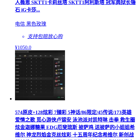
人薇恩 SKTT1卡莉丝塔 SKTT1阿利斯塔 冠军典狱长锤
石 iG卡莎...
电信 黑色玫瑰
支持包赔
放心购
¥
1050
.0
574原皮+128炫彩 7臻彩 5神话/86限定/45传说/173英雄
爱情之歌 觅心游侠卢锡安 泳池派对凯特琳 击拳 救生圈
炫金迦娜糖果 EDG厄斐琉斯 披萨鸡 送披萨的小姐姐希
维尔 神龙烈焰金克丝炫彩 十五周年纪念希维尔 新创战