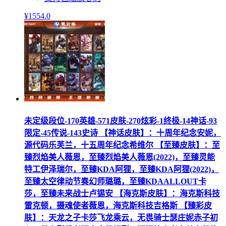
¥
1554
.0
未定级段位-170英雄-571皮肤-270炫彩-1终极-14神话-93
限定-45传说-143史诗 【神话皮肤】：十周年纪念安妮，
源代码乐芙兰，十五周年纪念希维尔 【至臻皮肤】：至
臻烈焰美人薇恩，至臻烈焰美人薇恩(2022)，至臻灵能
特工伊泽瑞尔，至臻KDA阿狸，至臻KDA阿狸(2022)，
至臻太空律动节奏幻师璐璐，至臻KDAALLOUT卡
莎，至臻未来战士卢锡安 【海克斯皮肤】：海克斯科技
雷克顿，摄魂使者薇恩，海克斯科技吉格斯 【臻彩皮
肤】：天龙之子卡莎飞龙乘云，无畏骑士瑟庄妮赤子初