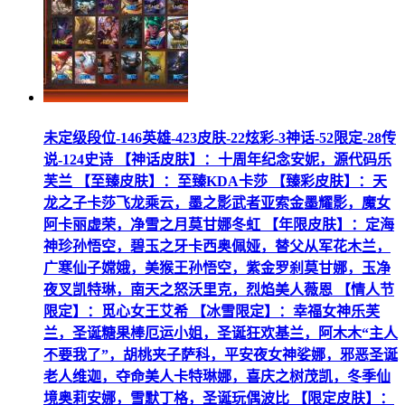
未定级段位-146英雄-423皮肤-22炫彩-3神话-52限定-28传
说-124史诗 【神话皮肤】：十周年纪念安妮，源代码乐
芙兰 【至臻皮肤】：至臻KDA卡莎 【臻彩皮肤】：天
龙之子卡莎飞龙乘云，墨之影武者亚索金墨耀影，魔女
阿卡丽虚荣，净雪之月莫甘娜冬虹 【年限皮肤】：定海
神珍孙悟空，碧玉之牙卡西奥佩娅，替父从军花木兰，
广寒仙子嫦娥，美猴王孙悟空，紫金罗刹莫甘娜，玉净
夜叉凯特琳，南天之怒沃里克，烈焰美人薇恩 【情人节
限定】：觅心女王艾希 【冰雪限定】：幸福女神乐芙
兰，圣诞糖果棒厄运小姐，圣诞狂欢基兰，阿木木“主人
不要我了”，胡桃夹子萨科，平安夜女神娑娜，邪恶圣诞
老人维迦，夺命美人卡特琳娜，喜庆之树茂凯，冬季仙
境奥莉安娜，雪默丁格，圣诞玩偶波比 【限定皮肤】：