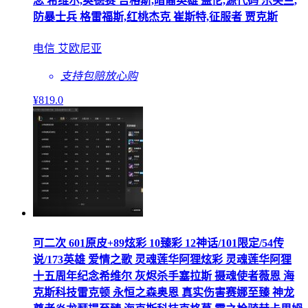
念 希维尔,奥德赛 吉格斯,暗裔英雄 盖伦,源代码 乐芙兰,
防暴士兵 格雷福斯,红桃杰克 崔斯特,征服者 贾克斯
电信 艾欧尼亚
支持包赔
放心购
¥
819
.0
可二次 601原皮+89炫彩 10臻彩 12神话/101限定/54传
说/173英雄 爱情之歌 灵魂莲华阿狸炫彩 灵魂莲华阿狸
十五周年纪念希维尔 灰烬杀手塞拉斯 摄魂使者薇恩 海
克斯科技雷克顿 永恒之森奥恩 真实伤害赛娜至臻 神龙