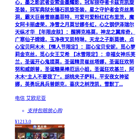
心，墨之影武者亚索金墨耀影，冠军掠夺者卡兹克凯旋
圣装，冠军典狱长锤石凯旋圣装，星之守护者金克丝黑
洞，霸天巨兽雪崩墨菲特，可爱可爱粉红红布里茨，魔
女阿卡丽虚荣，净雪之月莫甘娜冬虹，心之钢伊泽瑞尔
天纵才华 【年限皮肤】：醒狮克格莫，神龙之翼库奇，
广寒仙子嫦娥，玉净夜叉凯特琳，天龙之子斯莫德，点
心宝贝阿木木 【情人节限定】：甜心宝贝安妮，觅心萝
莉金克丝，觅心女王艾希 【冰雪限定】：幸福女神乐芙
兰，圣诞开心鬼提莫，圣诞精灵崔丝塔娜，圣诞狂欢努
努和威朗普，圣诞糖果棒厄运小姐，圣诞狂欢基兰，阿
木木“主人不要我了”，胡桃夹子萨科，平安夜女神娑
娜，英勇玩具兵普朗克，喜庆之树茂凯，雪默丁...
电信 艾欧尼亚
支持包赔
放心购
¥
1213
.0