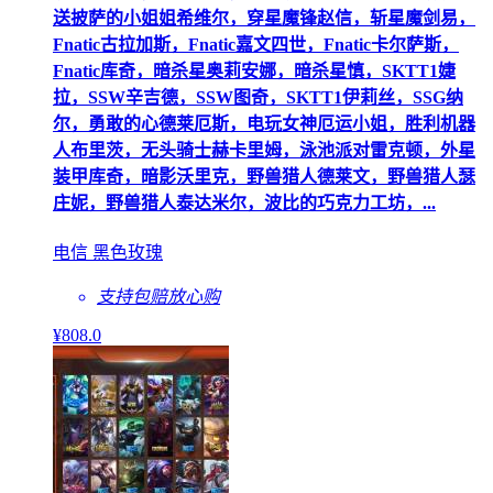
送披萨的小姐姐希维尔，穿星魔锋赵信，斩星魔剑易，
Fnatic古拉加斯，Fnatic嘉文四世，Fnatic卡尔萨斯，
Fnatic库奇，暗杀星奥莉安娜，暗杀星慎，SKTT1婕
拉，SSW辛吉德，SSW图奇，SKTT1伊莉丝，SSG纳
尔，勇敢的心德莱厄斯，电玩女神厄运小姐，胜利机器
人布里茨，无头骑士赫卡里姆，泳池派对雷克顿，外星
装甲库奇，暗影沃里克，野兽猎人德莱文，野兽猎人瑟
庄妮，野兽猎人泰达米尔，波比的巧克力工坊，...
电信 黑色玫瑰
支持包赔
放心购
¥
808
.0