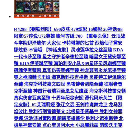
t44298【钢铁烈阳】690皮肤 479炫彩 16臻彩 20神话/98
限定/57传说/172英雄 账号等级:700 【重要头像】云顶战
斗学院伊泽瑞尔 大家伙 卡特琳娜的匕首 烈焰仙子黛安
娜炫彩 不错哦 【神话皮肤】灵魂莲华拉克丝至臻 KDA
一代卡莎至臻 星之守护者辛德拉至臻 暗星女王黛安娜至
臻 KDA伊芙琳至臻 海珀利安小队X09星环灵风迦娜至臻
摄魂使者薇恩 真实伤害赛娜至臻 神龙尊者炎龙瑟提至臻
零之枪骑赫卡里姆 海克斯科技吉格斯 灵能特工伊泽瑞尔
至臻 海克斯科技嘉文四世 黑夜使者凯隐至臻 征服者贾
克斯至臻 神凰行者瑞羽圣凰艾尼维亚 海克斯科技雷克顿
真实伤害亚索至臻 十周年纪念安妮 源代码乐芙兰 【限
定皮肤】iG艾瑞莉娅 张辽文远 玉剑传说舞龙卫 龙马烈
焰波比 胜利行刑官德莱文 北极星圣贤基兰 胜利女神菲
奥娜 泳池派对蕾欧娜 暗裔英雄盖伦 胜利之运崔斯特 北
极星神黛安娜 点心宝贝阿木木 小恶魔菲兹 暗影沃里克