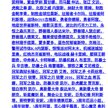
凯特琳，紫金罗刹 莫甘娜，司马懿 仲达，张辽 文远，
虎痴之拳 蔚，北辰之威 内瑟斯，纳财大帝 塔姆，制胜
金靴李青，制胜金球拉莫斯，征服者卡尔玛，征服者阿
利斯塔，战场BOSS吉格斯，勇者奈德丽，勇者阿狸，
地底世界崔斯特，暗影沃里克，波比的巧克力工坊，永
恒之森乐芙兰，野兽猎人泰达米尔，野兽猎人瑟庄妮，
野兽猎人德莱文，糖果使徒费德提克，女猎手希维尔，
密林猎手提莫，蒙多蒙多，蓝色忧郁崔斯特，克格汪，
警用试作体K-9内瑟斯，惊悚派对阿木木，机械迷城加
里奥，红桃杰克崔斯特，电玩战魂 赫卡里姆，都铎王朝
图奇，夺命美人 卡特琳娜，防暴机器人 布里茨，防暴士
兵 辛吉德，防暴士兵 格雷福斯，钢铁之翼 艾尼维亚，
冠军典狱长锤石，冠军之箭 艾希，冠军之矛 卡莉丝塔，
冠军之刃 锐雯，冠军之刃 锐雯 2016，冠军之血 希瓦
娜，冠军之隐 劫，防暴天使 凯尔，卧虎藏龙 贾克斯，
银白审判 凯尔，奥斯曼大帝 泰达米尔，奥斯曼大帝 普
朗克，斩星魔剑 易，舞会公主 安妮，巨角幻兽 阿利斯
塔，哥特萝莉 安妮，2周年德莱厄斯，3周年厄运小姐，
4周年锐雯，5周年阿狸，觅心猎手薇恩，觅心魔灵 奥利