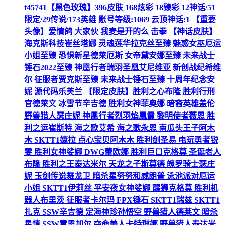
t45741【黑色玫瑰】396皮肤 168炫彩 18臻彩 12神话/51
限定/29传说/173英雄 账号等级:1069 云顶神话:1 【重要
头像】爱情鸽 大家伙 我麦是开的么 击拳 【神话皮肤】
海克斯科技崔丝塔娜 灵魂莲华拉克丝至臻 魅惑女巫厄运
小姐至臻 恐惧新星德莱厄斯 女帝黛安娜至臻 未来战士
锤石2022至臻 神凰行者瑞羽圣凰艾尼维亚 新创战纪希维
尔 征服者贾克斯至臻 未来战士锤石至臻 十周年纪念安
妮 源代码乐芙兰 【限定皮肤】胜利之心布隆 胜利行刑
官德莱文 冰雪节辛吉德 胜利女神菲奥娜 暗裔英雄盖伦
野兽猎人瑟庄妮 神凰行者烈羽焰凰霞 黎明使者薇恩 胜
利之运崔斯特 海之歌艾希 海之歌永恩 南瓜头王子阿木
木 SKTT1婕拉 点心宝贝阿木木 胜利剑圣易 电玩勇者锐
雯 胜利女神娑娜 DWG蕾欧娜 胜利巨口克格莫 圣诞老人
布隆 胜利之王泰达米尔 天龙之子斯莫德 魄罗骑士瑟庄
妮 玉剑传说舞龙卫 暗杀星努努和威朗普 泳池派对厄运
小姐 SKTT1伊莉丝 平安夜女神娑娜 醒狮克格莫 胜利机
器人布里茨 征服者卡尔玛 FPX锤石 SKTT1瑞兹 SKTT1
扎克 SSW辛吉德 定海神珍孙悟空 野兽猎人德莱文 暗杀
星慎 SSW雷恩加尔 夺命美人卡特琳娜 野兽猎人泰达米