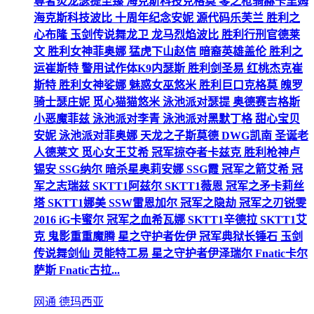
尊者炎龙瑟提至臻 海克斯科技克格莫 零之枪骑赫卡里姆
海克斯科技波比 十周年纪念安妮 源代码乐芙兰 胜利之
心布隆 玉剑传说舞龙卫 龙马烈焰波比 胜利行刑官德莱
文 胜利女神菲奥娜 猛虎下山赵信 暗裔英雄盖伦 胜利之
运崔斯特 警用试作体K9内瑟斯 胜利剑圣易 红桃杰克崔
斯特 胜利女神娑娜 魅惑女巫悠米 胜利巨口克格莫 魄罗
骑士瑟庄妮 觅心猫猫悠米 泳池派对瑟提 奥德赛吉格斯
小恶魔菲兹 泳池派对李青 泳池派对黑默丁格 甜心宝贝
安妮 泳池派对菲奥娜 天龙之子斯莫德 DWG凯南 圣诞老
人德莱文 觅心女王艾希 冠军掠夺者卡兹克 胜利枪神卢
锡安 SSG纳尔 暗杀星奥莉安娜 SSG霞 冠军之箭艾希 冠
军之志瑞兹 SKTT1阿兹尔 SKTT1薇恩 冠军之矛卡莉丝
塔 SKTT1娜美 SSW雷恩加尔 冠军之隐劫 冠军之刃锐雯
2016 iG卡蜜尔 冠军之血希瓦娜 SKTT1辛德拉 SKTT1艾
克 鬼影重重魔腾 星之守护者佐伊 冠军典狱长锤石 玉剑
传说舞剑仙 灵能特工易 星之守护者伊泽瑞尔 Fnatic卡尔
萨斯 Fnatic古拉...
网通 德玛西亚