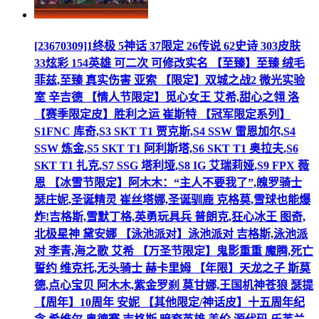
[23670309]1终极 5神话 37限定 26传说 62史诗 303皮肤
33炫彩 154英雄 可二次 可修改实名 【至臻】至臻 绒毛
菲兹,至臻 真实伤害 亚索 【限定】双城之战2 微光实验
室 辛吉德 【情人节限定】觅心女王 艾希,甜心之翎 洛
【赛季限定皮】胜利之运 崔斯特 【冠军限定系列】
S1FNC 库奇,S3 SKT T1 贾克斯,S4 SSW 雷恩加尔,S4
SSW 炼金,S5 SKT T1 阿利斯塔,S6 SKT T1 奥拉夫,S6
SKT T1 扎克,S7 SSG 塔利垭,S8 IG 艾瑞莉娅,S9 FPX 薇
恩 【冰雪节限定】阿木木：“主人不要我了”,魄罗骑士
瑟庄妮,圣诞精灵 崔丝塔娜,圣诞驯鹿 克格莫,雪球也能爆
炸!吉格斯,雪默丁格,英勇玩具兵 普朗克,狂心冰王 图奇,
北极星神 黛安娜 【泳池派对】泳池派对 吉格斯,泳池派
对 李青,海之歌 艾希 【万圣节限定】鬼影重重 魔腾,死亡
誓约 维克托,无头骑士 赫卡里姆 【年限】天龙之子 斯莫
德,点心宝贝 阿木木,紫金罗刹 莫甘娜,王国机神苍狼 瑟提
【周年】10周年 安妮 【其他限定/神话皮】十五周年纪