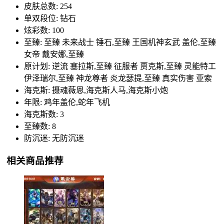
皮肤总数: 254
单双段位: 钻石
炫彩数: 100
至臻: 至臻 未来战士 锤石,至臻 王国机神玄武 盖伦,至臻
女帝 戴安娜,至臻
原计划: 逆流 塞拉斯,至臻 征服者 贾克斯,至臻 灵能特工
伊泽瑞尔,至臻 神龙尊者 炎龙瑟提,至臻 真实伤害 亚索
海克斯: 摄魂薇恩,海克斯人马,海克斯小炮
年限: 鸡年盖伦,蛇年飞机
海克斯数: 3
至臻数: 8
防沉迷: 无防沉迷
相关商品推荐