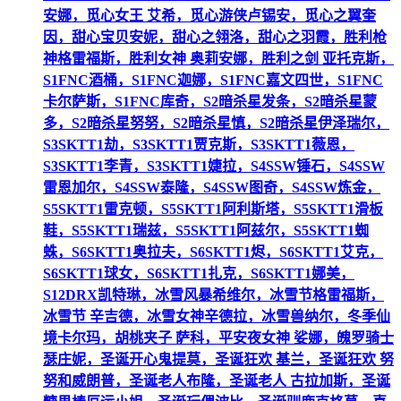
安娜，觅心女王 艾希，觅心游侠卢锡安，觅心之翼奎
因，甜心宝贝安妮，甜心之翎洛，甜心之羽霞，胜利枪
神格雷福斯，胜利女神 奥莉安娜，胜利之剑 亚托克斯，
S1FNC酒桶，S1FNC迦娜，S1FNC嘉文四世，S1FNC
卡尔萨斯，S1FNC库奇，S2暗杀星发条，S2暗杀星蒙
多，S2暗杀星努努，S2暗杀星慎，S2暗杀星伊泽瑞尔，
S3SKTT1劫，S3SKTT1贾克斯，S3SKTT1薇恩，
S3SKTT1李青，S3SKTT1婕拉，S4SSW锤石，S4SSW
雷恩加尔，S4SSW泰隆，S4SSW图奇，S4SSW炼金，
S5SKTT1雷克顿，S5SKTT1阿利斯塔，S5SKTT1滑板
鞋，S5SKTT1瑞兹，S5SKTT1阿兹尔，S5SKTT1蜘
蛛，S6SKTT1奥拉夫，S6SKTT1烬，S6SKTT1艾克，
S6SKTT1球女，S6SKTT1扎克，S6SKTT1娜美，
S12DRX凯特琳，冰雪风暴希维尔，冰雪节格雷福斯，
冰雪节 辛吉德，冰雪女神辛德拉，冰雪兽纳尔，冬季仙
境卡尔玛，胡桃夹子 萨科，平安夜女神 娑娜，魄罗骑士
瑟庄妮，圣诞开心鬼提莫，圣诞狂欢 基兰，圣诞狂欢 努
努和威朗普，圣诞老人布隆，圣诞老人 古拉加斯，圣诞