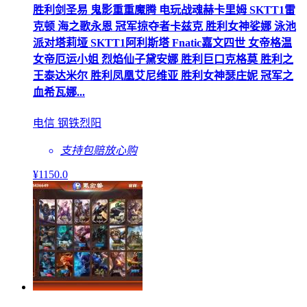
胜利剑圣易 鬼影重重魔腾 电玩战魂赫卡里姆 SKTT1雷
克顿 海之歌永恩 冠军掠夺者卡兹克 胜利女神娑娜 泳池
派对塔莉垭 SKTT1阿利斯塔 Fnatic嘉文四世 女帝格温
女帝厄运小姐 烈焰仙子黛安娜 胜利巨口克格莫 胜利之
王泰达米尔 胜利凤凰艾尼维亚 胜利女神瑟庄妮 冠军之
血希瓦娜...
电信 钢铁烈阳
支持包赔
放心购
¥
1150
.0