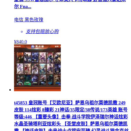
尔 Fna...
电信 黑色玫瑰
支持包赔
放心购
¥
840
.0
t45853 皇冠账号【艾欧尼亚】萨恩乌祖尔莫德凯撒 249
皮肤 114炫彩 8臻彩 21神话/35限定/38传说/173英雄 账号
等级:446 【重要头像】击拳 战斗学院伊泽瑞尔神话炫彩
水晶圣骑塔利亚炫彩头 【圣堂皮肤】萨恩乌祖尔莫德凯
撒 【神话皮肤】未来战士卢锡安至臻 幻灵战斗猫金克丝