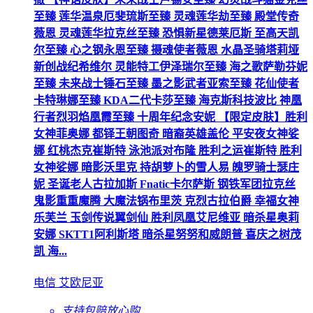
至臻 莲华温泉厄斐琉斯至臻 灵魂莲华劫至臻 殿堂传奇
薇恩 灵魂莲华拉克丝至臻 恐惧新星德莱厄斯 至高天凯
尔至臻 心之钢永恩至臻 摄魂使者薇恩 水晶圣骑塔莉垭
新创战纪希维尔 灵能特工伊泽瑞尔至臻 海之歌萨勒芬妮
至臻 未来战士锤石至臻 墨之影武者亚索至臻 花仙使者
卡特琳娜至臻 KDA二代卡莎至臻 海克斯科技波比 神凰
行者烈羽焰凰霞至臻 十周年纪念安妮 【限定皮肤】胜利
女神菲奥娜 都铎王朝图奇 暗裔英雄盖伦 平安夜女神娑
娜 红桃杰克崔斯特 泳池派对布隆 胜利之运崔斯特 胜利
女神娑娜 暗影沃里克 持胡萝卜的雪人易 魄罗骑士瑟庄
妮 圣诞老人古拉加斯 Fnatic卡尔萨斯 钢铁军团拉克丝
鬼影重重魔腾 大魔法锅布里茨 克烈古拉伯爵 幸福女神
乐芙兰 玉剑传说翼剑仙 胜利凤凰艾尼维亚 暗杀星奥莉
安娜 SKTT1阿利斯塔 暗杀星努努和威朗普 喜庆之树茂
凯 海...
电信 艾欧尼亚
支持包赔
放心购