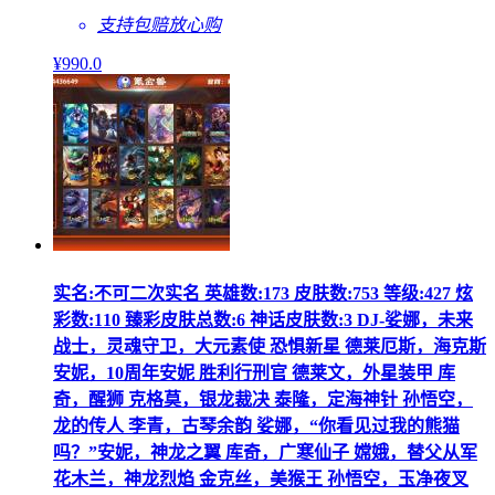
支持包赔
放心购
¥
990
.0
实名:不可二次实名 英雄数:173 皮肤数:753 等级:427 炫
彩数:110 臻彩皮肤总数:6 神话皮肤数:3 DJ-娑娜，未来
战士，灵魂守卫，大元素使 恐惧新星 德莱厄斯，海克斯
安妮，10周年安妮 胜利行刑官 德莱文，外星装甲 库
奇，醒狮 克格莫，银龙裁决 泰隆，定海神针 孙悟空，
龙的传人 李青，古琴余韵 娑娜，“你看见过我的熊猫
吗？”安妮，神龙之翼 库奇，广寒仙子 嫦娥，替父从军
花木兰，神龙烈焰 金克丝，美猴王 孙悟空，玉净夜叉