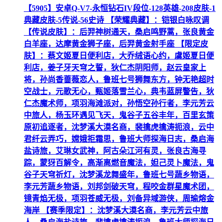
【5905】安卓Q-V7-永恒钻石IV段位-128英雄-208皮肤-1
典藏皮肤-5传说-56史诗 【荣耀典藏】：铠银白咏叹调
【传说皮肤】：后羿神树通天，桑启鸣野蒿，张良黄金
白羊座，达摩黄金狮子座，后羿黄金射手座 【限定皮
肤】：蔡文姬夏日便利店，大乔绒语心约，虞姬夏日便
利店，姜子牙天穹之誓，狄仁杰阴阳师，赵云皇家上
将，孙尚香蔷薇恋人，鲁班七号狮舞东方，钟无艳超时
空战士，元歌无心，甄姬落雪兰心，典韦蓝屏警告，狄
仁杰魔术师，项羽海滩派对，孙悟空孙行者，李元芳云
中旅人，杨玉环遇见飞天，鬼谷子五谷丰年，百里玄策
原初追逐者，沈梦溪大漠名商，裴擒虎擒涛扼浪，云中
君纤云弄巧，嫦娥拒霜思，鲁班大师探海日志，桑启海
盐诗旅，艾琳女武神，阿古朵江河有灵，张良古海寻
踪，蒙犽百解令，高渐离燃音魔法，妲己灵卜魔法，鬼
谷子天穹祈灯，沈梦溪龙舞盛年，鲁班七号蔬乡物语，
李元芳蔬乡物语，刘邦剑破天穹，程咬金群星魔术团，
镜青焰无极，项羽苍威无极，刘备异域游侠，周瑜熔金
海岸 【赛季限定】：沈梦溪大漠名商，李元芳云中旅