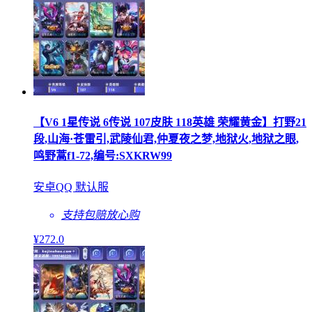
【V6 1星传说 6传说 107皮肤 118英雄 荣耀黄金】打野21
段,山海·苍雷引,武陵仙君,仲夏夜之梦,地狱火,地狱之眼,
鸣野蒿f1-72,编号:SXKRW99
安卓QQ 默认服
支持包赔
放心购
¥
272
.0