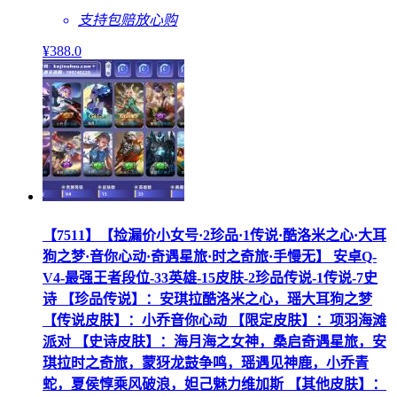
支持包赔
放心购
¥
388
.0
【7511】【捡漏价小女号·2珍品·1传说·酷洛米之心·大耳
狗之梦·音你心动·奇遇星旅·时之奇旅·手慢无】 安卓Q-
V4-最强王者段位-33英雄-15皮肤-2珍品传说-1传说-7史
诗 【珍品传说】：安琪拉酷洛米之心，瑶大耳狗之梦
【传说皮肤】：小乔音你心动 【限定皮肤】：项羽海滩
派对 【史诗皮肤】：海月海之女神，桑启奇遇星旅，安
琪拉时之奇旅，蒙犽龙鼓争鸣，瑶遇见神鹿，小乔青
蛇，夏侯惇乘风破浪，妲己魅力维加斯 【其他皮肤】：