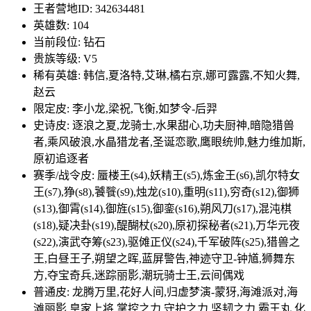
王者营地ID: 342634481
英雄数: 104
当前段位: 钻石
贵族等级: V5
稀有英雄: 韩信,夏洛特,艾琳,橘右京,娜可露露,不知火舞,
赵云
限定皮: 李小龙,梁祝,飞衡,如梦令-后羿
史诗皮: 逐浪之夏,龙骑士,水果甜心,功夫厨神,暗隐猎兽
者,乘风破浪,水晶猎龙者,圣诞恋歌,鹰眼统帅,魅力维加斯,
原初追逐者
赛季/战令皮: 蜃楼王(s4),妖精王(s5),炼金王(s6),凯尔特女
王(s7),狰(s8),饕餮(s9),烛龙(s10),重明(s11),穷奇(s12),御狮
(s13),御霄(s14),御旌(s15),御銮(s16),朔风刀(s17),混沌棋
(s18),疑决卦(s19),醍醐杖(s20),原初探秘者(s21),万华元夜
(s22),演武夺筹(s23),驱傩正仪(s24),千军破阵(s25),猎兽之
王,白昼王子,朔望之晖,蓝屏警告,神迹守卫-钟馗,狮舞东
方,夺宝奇兵,迷踪丽影,潮玩骑士王,云间偶戏
普通皮: 龙腾万里,花好人间,归虚梦演-蒙犽,海滩派对,海
滩丽影,皇家上将,掌控之力,守护之力,坚韧之力,霸王丸,化