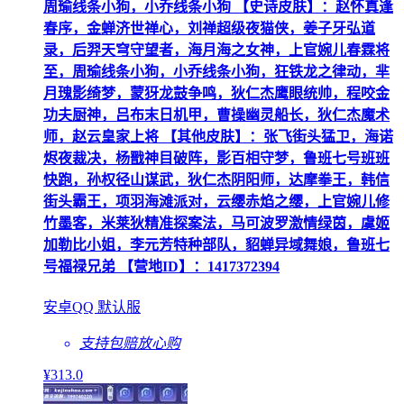
周瑜线条小狗，小乔线条小狗 【史诗皮肤】：赵怀真逢
春序，金蝉济世禅心，刘禅超级夜猫侠，姜子牙弘道
录，后羿天穹守望者，海月海之女神，上官婉儿春霖将
至，周瑜线条小狗，小乔线条小狗，狂铁龙之律动，芈
月瑰影绮梦，蒙犽龙鼓争鸣，狄仁杰鹰眼统帅，程咬金
功夫厨神，吕布末日机甲，曹操幽灵船长，狄仁杰魔术
师，赵云皇家上将 【其他皮肤】：张飞街头猛卫，海诺
烬夜裁决，杨戬神目破阵，影百相守梦，鲁班七号班班
快跑，孙权径山谋武，狄仁杰阴阳师，达摩拳王，韩信
街头霸王，项羽海滩派对，云缨赤焰之缨，上官婉儿修
竹墨客，米莱狄精准探案法，马可波罗激情绿茵，虞姬
加勒比小姐，李元芳特种部队，貂蝉异域舞娘，鲁班七
号福禄兄弟 【营地ID】：1417372394
安卓QQ 默认服
支持包赔
放心购
¥
313
.0