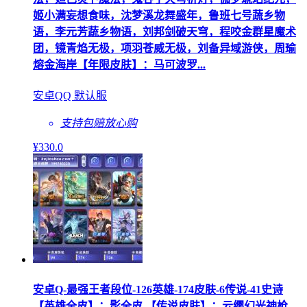
姬小满妄想食味，沈梦溪龙舞盛年，鲁班七号蔬乡物
语，李元芳蔬乡物语，刘邦剑破天穹，程咬金群星魔术
团，镜青焰无极，项羽苍威无极，刘备异域游侠，周瑜
熔金海岸【年限皮肤】：马可波罗...
安卓QQ 默认服
支持包赔
放心购
¥
330
.0
安卓Q-最强王者段位-126英雄-174皮肤-6传说-41史诗
【英雄全皮】：影全皮 【传说皮肤】：云缨幻光神枪，