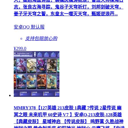
人，桑启海盐诗旅，裴擒虎擒涛扼浪，鲁班大师探海日
志，张良古海寻踪，鬼谷子天穹祈灯，刘邦剑破天穹，
姜子牙天穹之誓，东皇太一噬灭天穹，甄姬逆浪荇...
安卓QQ 默认服
支持包赔
放心购
¥
299
.0
MMRY378【127英雄 213皮肤 1典藏 7传说 2星传说 幽
冥之眼 未来机甲 60史诗 V7 】安卓Q-213皮肤-128英雄
【典藏皮肤】 星域神启 【传说皮肤】 鸣野蒿 久胜战神