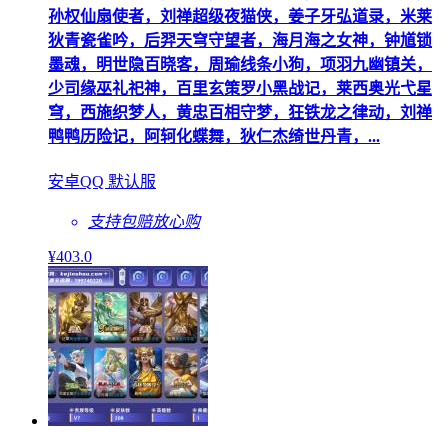
孙权仙扇使者，刘禅超级夜猫侠，姜子牙弘道录，米莱
狄青瓷雀吟，后羿天穹守望者，海月海之女神，钟馗锁
墨魂，明世隐百晓客，周瑜线条小狗，项羽九幽镇关，
少司缘巫礼祀神，百里玄策罗小黑战记，莱西奥光弋星
穹，西施织梦人，黄忠百相守梦，狂铁龙之律动，刘禅
鸭鸭历险记，阿轲化蝶舞，狄仁杰绮世丹青，...
安卓QQ 默认服
支持包赔
放心购
¥
403
.0