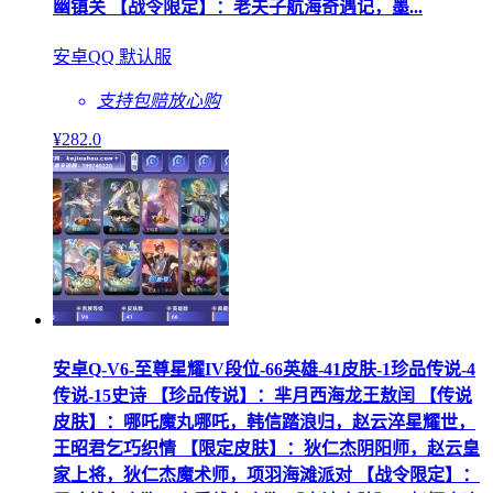
幽镇关 【战令限定】：老夫子航海奇遇记，墨...
安卓QQ 默认服
支持包赔
放心购
¥
282
.0
安卓Q-V6-至尊星耀IV段位-66英雄-41皮肤-1珍品传说-4
传说-15史诗 【珍品传说】：芈月西海龙王敖闰 【传说
皮肤】：哪吒魔丸哪吒，韩信踏浪归，赵云淬星耀世，
王昭君乞巧织情 【限定皮肤】：狄仁杰阴阳师，赵云皇
家上将，狄仁杰魔术师，项羽海滩派对 【战令限定】：