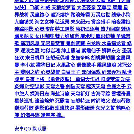
地狱之眼 黄金射手座 炽阳神光 地狱火 云鹰飞将 【史诗
皮肤】 飞衡 神威 天狼绘梦者 大圣娶亲 至尊宝 顽趣 星
界战将 灵蛊蚀心 谧流熔炉 踏浪烽翎 万灵启世 线条小狗
九幽镇关 海之女神 弘道录 未来纪元 赏金猎手 暗夜猫娘
迷踪丽影 心灵骇客 特工魅影 原初追逐者 热力回旋 魅语
幽灵船长 女仆咖啡 魅力维加斯 魔术师 鹰眼统帅 圣诞恋
歌 箭羽风息 无限星赏官 鬼剑武藏 白龙吟 水晶猎龙者 修
罗 逐浪之夏 地狱岩魂 绅士熊喵 紫霞仙子 狮舞东方 圣诞
狂欢 末日机甲 狂想玩偶喵 龙鼓争鸣 胡桃异想国 金属风
暴 李小龙 猫狗日记 水果甜心 偶像歌手 乘风破浪 冰冠公
主 黎明之约 心灵战警 白昼王子 云间偶戏 纤云弄巧 乱世
虎臣 皇家上将 【勇者皮肤】 单词大作战 归虚梦演 功夫
炙烤 时空谍影 天穹之誓 剑破天穹 噬灭天穹 金庭之子 云
中旅人 探海日志 海盐诗旅 天穹祈灯 古海寻踪 雪境奇遇
星梦巡礼 谧流熔炉 死霸装 妄想特派 时尚教父 逆浪荇歌
逆浪荇歌 溯影追猎 班班快跑 雾影缉谜 荣光之誓 鹤鸣心
笺 幻海寻迹 逢春序 擒...
安卓QQ 默认服