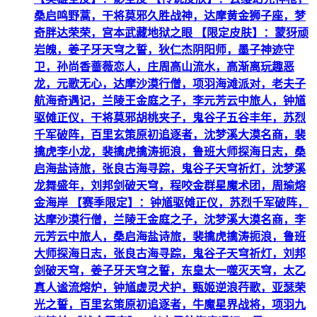
桑启鸣野蒿，干将莫邪久胜战神，达摩黄金狮子座，梦
奇胖达荣荣，宫本武藏地狱之眼 【限定皮肤】：蒙犽顽
岩魄，姜子牙天穹之誓，狄仁杰阴阳师，墨子神迹守
卫，孙尚香蔷薇恋人，庄周高山流水，高渐离玩趣恶
龙，元歌无心，达摩沙漠行僧，项羽海滩派对，老夫子
航海奇遇记，兰陵王金庭之子，李元芳云中旅人，钟馗
驱傩正仪，干将莫邪胡桃夹子，鬼谷子五谷丰年，苏烈
千军破阵，百里玄策原初追逐者，沈梦溪大漠名商，裴
擒虎李小龙，裴擒虎擒涛扼浪，鲁班大师探海日志，桑
启海盐诗旅，张良古海寻踪，鬼谷子天穹祈灯，沈梦溪
龙舞盛年，刘邦剑破天穹，程咬金群星魔术团，周瑜熔
金海岸 【赛季限定】：钟馗驱傩正仪，苏烈千军破阵，
达摩沙漠行僧，兰陵王金庭之子，沈梦溪大漠名商，李
元芳云中旅人，桑启海盐诗旅，裴擒虎擒涛扼浪，鲁班
大师探海日志，张良古海寻踪，鬼谷子天穹祈灯，刘邦
剑破天穹，姜子牙天穹之誓，东皇太一噬灭天穹，太乙
真人谧流熔炉，钟馗虚灵犬护，甄姬逆浪荇歌，亚瑟荣
光之誓，百里玄策原初追逐者，牛魔星界战将，项羽九