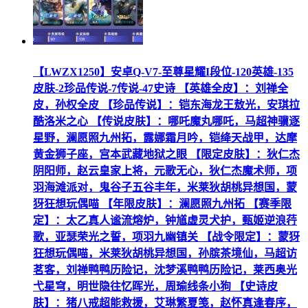
【LWZX1250】安卓Q-V7-至尊星耀I段位-120英雄-135
皮肤-2珍品传说-7传说-47史诗 【英雄全皮】：刘禅全
皮，孙权全皮 【珍品传说】：铠东海龙王敖光，安琪拉
酷洛米之心 【传说皮肤】：哪吒魔丸哪吒，马超神骥逐
星野，澜愿照九州拓，露娜霜月吟，铠绛天战甲，达摩
黄金狮子座，宫本武藏地狱之眼 【限定皮肤】：狄仁杰
阴阳师，赵云皇家上将，元歌无心，狄仁杰魔术师，项
羽海滩派对，鬼谷子五谷丰年，米莱狄胡桃异想国，蒙
犽狂想玩偶喵 【年限皮肤】：澜愿照九州拓 【赛季限
定】：太乙真人谧流熔炉，钟馗虚灵犬护，甄姬逆浪荇
歌，亚瑟荣光之誓，项羽九幽镇关 【战令限定】：蒙犽
狂想玩偶喵，米莱狄胡桃异想国，孙膑茶境仙，马超访
茗客，刘禅鸭鸭历险记，沈梦溪鸭鸭历险记，莱西奥光
弋星穹，明世隐往忆晖光，周瑜线条小狗 【史诗皮
肤】：猪八戒超能救援，艾琳繁夏笺，赵怀真逢春序，