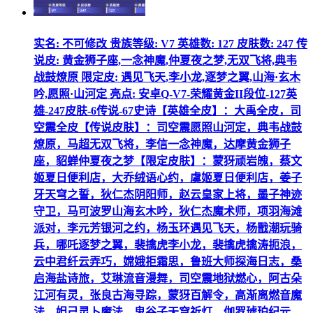
实名: 不可修改 贵族等级: V7 英雄数: 127 皮肤数: 247 传
说皮: 黄金狮子座,一念神魔,仲夏夜之梦,无双飞将,典韦
战鼓燎原 限定皮: 遇见飞天,李小龙,逐梦之翼,山海·玄木
吟,愿照·山河定 亮点: 安卓Q-V7-荣耀黄金II段位-127英
雄-247皮肤-6传说-67史诗【英雄全皮】：大禹全皮，司
空震全皮【传说皮肤】：司空震愿照山河定，典韦战鼓
燎原，马超无双飞将，李信一念神魔，达摩黄金狮子
座，貂蝉仲夏夜之梦【限定皮肤】：蒙犽顽岩魄，蔡文
姬夏日便利店，大乔绒语心约，虞姬夏日便利店，姜子
牙天穹之誓，狄仁杰阴阳师，赵云皇家上将，墨子神迹
守卫，马可波罗山海玄木吟，狄仁杰魔术师，项羽海滩
派对，李元芳银河之约，杨玉环遇见飞天，杨戬潮玩骑
兵，哪吒逐梦之翼，裴擒虎李小龙，裴擒虎擒涛扼浪，
云中君纤云弄巧，嫦娥拒霜思，鲁班大师探海日志，桑
启海盐诗旅，艾琳流音漫舞，司空震地狱燃心，阿古朵
江河有灵，张良古海寻踪，蒙犽百解令，高渐离燃音魔
法，妲己灵卜魔法，鬼谷子天穹祈灯，伽罗琥珀纪元，