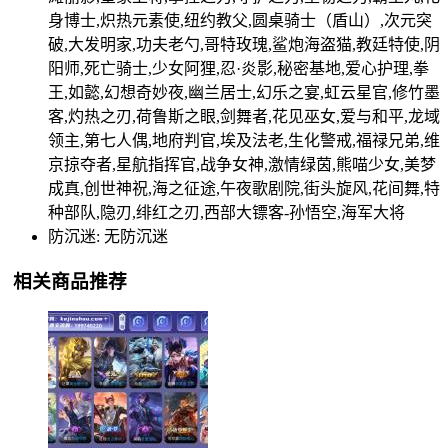
身博士,炽热元素使,纽约教父,圆桌骑士（盾山）,次元突
破,大发明家,功夫老勺,哥特玫瑰,鲨炮海盗猫,教廷特使,阴
阳师,死亡骑士,少女阿狸,忍·炎影,秘密基地,爱心护理,拳
王,如懿,幻想奇妙夜,幽兰居士,幻乐之宴,虹云星官,修竹墨
客,灼热之刃,荷鲁斯之眼,剑舞者,花见巫女,爱与和平,龙域
领主,第七人偶,地府判官,埃及法老,生化警戒,福禄兄弟,维
京掠夺者,星航指挥官,战争女神,激情绿茵,熊喵少女,美梦
成真,创世神祝,海之征途,午夜歌剧院,街头旋风,花间舞,特
种部队,隐刃,绯红之刃,西部大镖客-孙悟空,海军大将
防沉迷: 无防沉迷
相关商品推荐