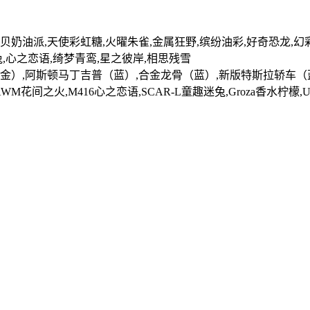
,宝贝奶油派,天使彩虹糖,火曜朱雀,金属狂野,缤纷油彩,好奇恐龙,
兔,心之恋语,绮梦青鸾,星之彼岸,相思残雪
（金）,阿斯顿马丁吉普（蓝）,合金龙骨（蓝）,新版特斯拉轿车（
WM花间之火,M416心之恋语,SCAR-L童趣迷兔,Groza香水柠檬