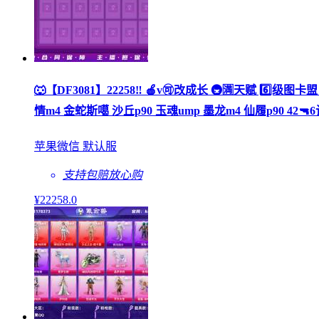
🐺【DF3081】22258‼️ 🍎v🉑改成长 🚇🈵天赋 6️
情m4 金蛇斯噶 沙丘p90 玉魂ump 墨龙m4 仙履p90 42🔫
苹果微信 默认服
支持包赔
放心购
¥
22258
.0