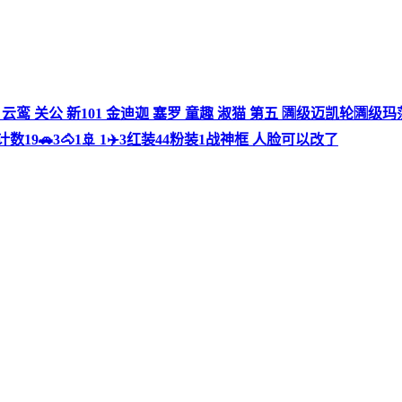
⃣级图卡盟 云鸾 关公 新101 金迪迦 塞罗 童趣 淑猫 第五 🈵级迈凯轮
6计数19🚗3🐴1🚢 1✈️3红装44粉装1战神框 人脸可以改了