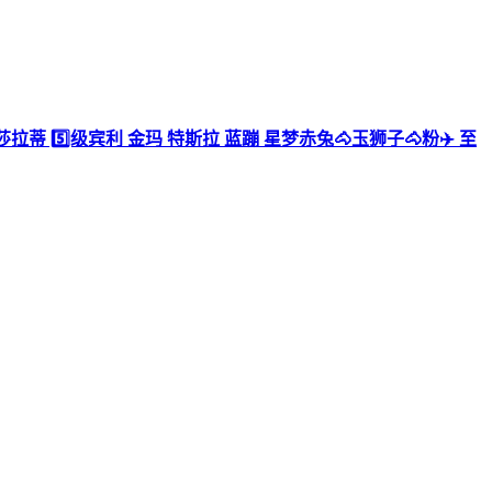
级玛莎拉蒂 5️⃣级宾利 金玛 特斯拉 蓝蹦 星梦赤兔🐴玉狮子🐴粉✈️ 至