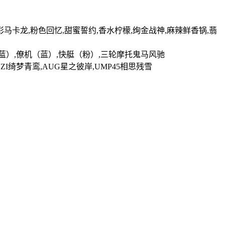
幻彩马卡龙,粉色回忆,甜蜜誓约,香水柠檬,绚金战神,麻辣鲜香锅,翡
蓝）,僚机（蓝）,快艇（粉）,三轮摩托鬼马风驰
,UZI绮梦青鸾,AUG星之彼岸,UMP45相思残雪