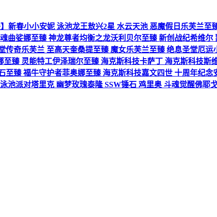
顶神话皮肤】新春小小安妮 泳池龙王敖兴2星 水云天池 恶魔假日乐芙
安魂曲娑娜至臻 神龙尊者均衡之龙沃利贝尔至臻 新创战纪希维尔
堂传奇乐芙兰 至高天奎桑提至臻 魔女乐芙兰至臻 绝息圣堂厄运小姐
黛安娜至臻 灵能特工伊泽瑞尔至臻 海克斯科技卡萨丁 海克斯科技
石至臻 福牛守护者菲奥娜至臻 海克斯科技嘉文四世 十周年纪念
池派对塔里克 幽梦玫瑰泰隆 SSW锤石 鸡里奥 斗魂觉醒佛耶戈 