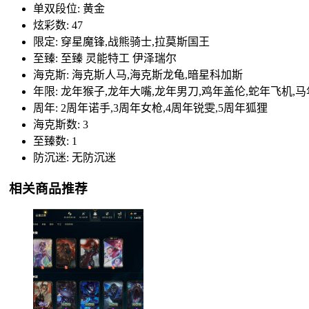
单双段位: 黄金
炫彩数: 47
限定: 穿星魔锋,战熊骑士,拉莫斯国王
至臻: 至臻 灵能特工 伊泽瑞尔
海克斯: 海克斯人马,海克斯龙龟,暗星科加斯
年限: 龙年猴子,龙年大嘴,龙年男刀,鸡年盖伦,蛇年飞机,
周年: 2周年诺手,3周年女枪,4周年锐雯,5周年狐狸
海克斯数: 3
至臻数: 1
防沉迷: 无防沉迷
相关商品推荐