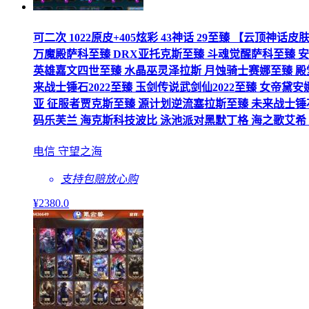
可二次 1022原皮+405炫彩 43神话 29至臻 【云
万魔殿萨科至臻 DRX亚托克斯至臻 斗魂觉醒萨科至臻 
英雄嘉文四世至臻 水晶巫灵泽拉斯 月蚀骑士赛娜至臻 殿
来战士锤石2022至臻 玉剑传说武剑仙2022至臻 女帝
亚 征服者贾克斯至臻 源计划逆流塞拉斯至臻 未来战士锤
码乐芙兰 海克斯科技波比 泳池派对黑默丁格 海之歌艾希 泳
电信 守望之海
支持包赔
放心购
¥
2380
.0