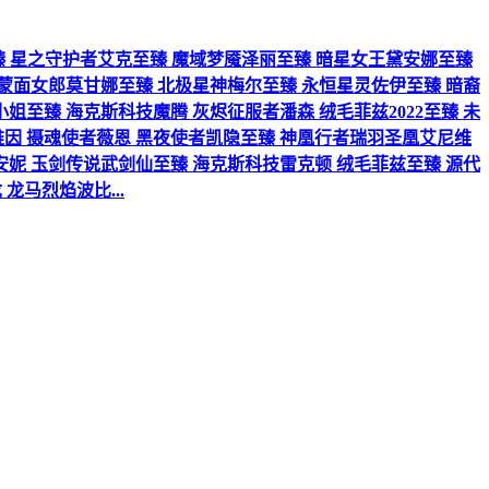
兰至臻 星之守护者艾克至臻 魔域梦魇泽丽至臻 暗星女王黛安娜至臻
 蒙面女郎莫甘娜至臻 北极星神梅尔至臻 永恒星灵佐伊至臻 暗裔
至臻 海克斯科技魔腾 灰烬征服者潘森 绒毛菲兹2022至臻 未
斯维因 摄魂使者薇恩 黑夜使者凯隐至臻 神凰行者瑞羽圣凰艾尼维
安妮 玉剑传说武剑仙至臻 海克斯科技雷克顿 绒毛菲兹至臻 源代
龙马烈焰波比...