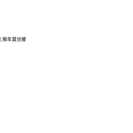
皇,猴年莫甘娜