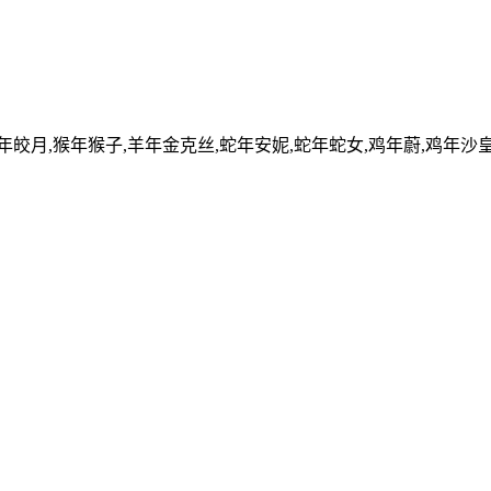
马年皎月,猴年猴子,羊年金克丝,蛇年安妮,蛇年蛇女,鸡年蔚,鸡年沙