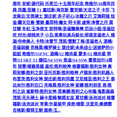
周年 安妮/源代码 乐芙兰/十五周年纪念 希维尔/10周年庆
典 凤凰/至臻 T1 塞拉斯/海克斯 雷克顿/天龙之子 卡莎 飞
龙乘云/无畏骑士 瑟庄妮 赤子初心/冰霜之刃 艾瑞莉娅 炫
金/霸天巨兽·雪崩 墨菲特/魔女 阿卡丽 虚荣/净雪之月 莫
甘娜 冬虹/玉净夜叉 凯特琳/圣诞糖果棒 厄运小姐/圣诞狂
欢 时光/胡桃夹子 小丑/英勇玩具兵船长/邪恶圣诞老人 维
迦/夺命美人 卡特/冰雪节 茂凯/雪默丁格/圣诞老人 酒桶/
圣诞驯鹿 克格莫/魄罗骑士 瑟庄妮/未来战士/送披萨的小
姐姐 希维尔/S1FNC 酒桶/S2 暗杀星 蒙多/S2 暗杀星 努
努/S3 SKT T1 婕拉/S4 SSW 炼金/S4 SSW 雷恩加尔/4周
年 锐雯/暗裔英雄 盖伦/胜利枪神 格雷福斯/胜利女神 奥
莉安娜/胜利之剑 亚托克斯/胜利枪神 卢锡安/胜利机器人
布里茨/胜利女神 瑟庄妮/胜利凤凰 艾尼维亚/胜利之王 泰
达米尔/胜利巨口 克格莫/胜利女神 娑娜/胜利剑圣 易/胜
利之运 崔斯特/胜利女神-菲奥娜/胜利之心布隆/鬼影森森
茂凯/无头骑士 赫卡里姆/魅惑女巫 莫甘娜/泳池派对 格雷
福斯/泳池派对 李青/外星装甲 库奇/暗影 沃里克/奥德赛
吉格斯/都铎王朝 图奇/玉...