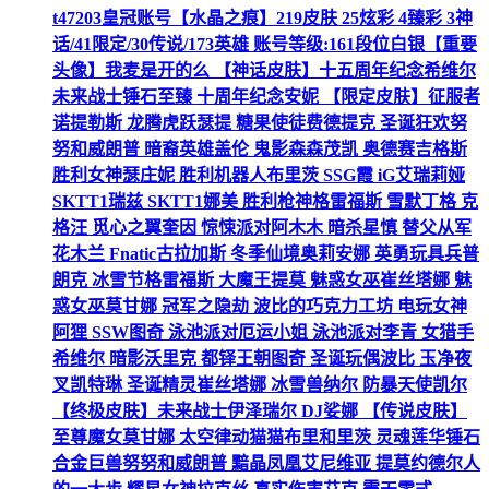
t47203皇冠账号【水晶之痕】219皮肤 25炫彩 4臻彩 3神
话/41限定/30传说/173英雄 账号等级:161段位白银【重要
头像】我麦是开的么 【神话皮肤】十五周年纪念希维尔
未来战士锤石至臻 十周年纪念安妮 【限定皮肤】征服者
诺提勒斯 龙腾虎跃瑟提 糖果使徒费德提克 圣诞狂欢努
努和威朗普 暗裔英雄盖伦 鬼影森森茂凯 奥德赛吉格斯
胜利女神瑟庄妮 胜利机器人布里茨 SSG霞 iG艾瑞莉娅
SKTT1瑞兹 SKTT1娜美 胜利枪神格雷福斯 雪默丁格 克
格汪 觅心之翼奎因 惊悚派对阿木木 暗杀星慎 替父从军
花木兰 Fnatic古拉加斯 冬季仙境奥莉安娜 英勇玩具兵普
朗克 冰雪节格雷福斯 大魔王提莫 魅惑女巫崔丝塔娜 魅
惑女巫莫甘娜 冠军之隐劫 波比的巧克力工坊 电玩女神
阿狸 SSW图奇 泳池派对厄运小姐 泳池派对李青 女猎手
希维尔 暗影沃里克 都铎王朝图奇 圣诞玩偶波比 玉净夜
叉凯特琳 圣诞精灵崔丝塔娜 冰雪兽纳尔 防暴天使凯尔
【终极皮肤】未来战士伊泽瑞尔 DJ娑娜 【传说皮肤】
至尊魔女莫甘娜 太空律动猫猫布里和里茨 灵魂莲华锤石
合金巨兽努努和威朗普 黯晶凤凰艾尼维亚 提莫约德尔人