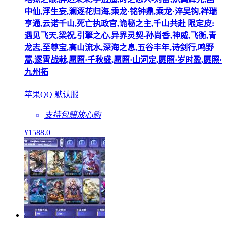
中仙,浮生妄,澜逐花归海,乘龙·铭钟鼎,乘龙·淬吴钩,祥瑞
亨通,云诺千山,死亡执政官,诡秘之主,千山共赴 限定皮:
遇见飞天,梁祝,引擎之心,异界灵契-孙尚香,神威,飞衡,青
龙志,至尊宝,高山流水,深海之息,五谷丰年,诗剑行,鸣野
蒿,逐霄战戟,愿照·千秋盛,愿照·山河定,愿照·岁时盈,愿照·
九州拓
苹果QQ 默认服
支持包赔
放心购
¥
1588
.0