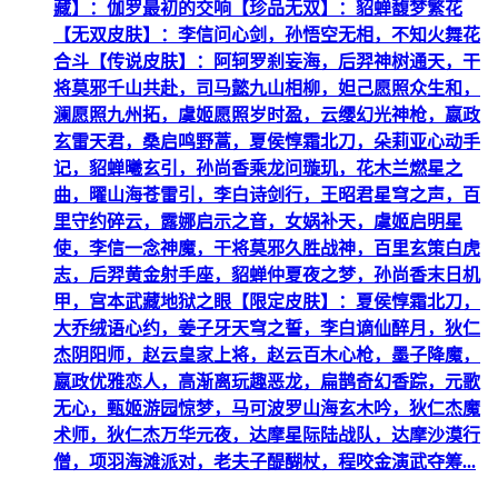
藏】：伽罗最初的交响【珍品无双】：貂蝉馥梦繁花
【无双皮肤】：李信问心剑，孙悟空无相，不知火舞花
合斗【传说皮肤】：阿轲罗刹妄海，后羿神树通天，干
将莫邪千山共赴，司马懿九山相柳，妲己愿照众生和，
澜愿照九州拓，虞姬愿照岁时盈，云缨幻光神枪，嬴政
玄雷天君，桑启鸣野蒿，夏侯惇霜北刀，朵莉亚心动手
记，貂蝉曦玄引，孙尚香乘龙问璇玑，花木兰燃星之
曲，曜山海苍雷引，李白诗剑行，王昭君星穹之声，百
里守约碎云，露娜启示之音，女娲补天，虞姬启明星
使，李信一念神魔，干将莫邪久胜战神，百里玄策白虎
志，后羿黄金射手座，貂蝉仲夏夜之梦，孙尚香末日机
甲，宫本武藏地狱之眼【限定皮肤】：夏侯惇霜北刀，
大乔绒语心约，姜子牙天穹之誓，李白谪仙醉月，狄仁
杰阴阳师，赵云皇家上将，赵云百木心枪，墨子降魔，
嬴政优雅恋人，高渐离玩趣恶龙，扁鹊奇幻香踪，元歌
无心，甄姬游园惊梦，马可波罗山海玄木吟，狄仁杰魔
术师，狄仁杰万华元夜，达摩星际陆战队，达摩沙漠行
僧，项羽海滩派对，老夫子醍醐杖，程咬金演武夺筹...