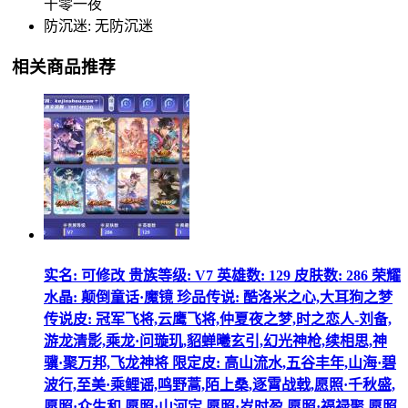
千零一夜
防沉迷: 无防沉迷
相关商品推荐
实名: 可修改 贵族等级: V7 英雄数: 129 皮肤数: 286 荣耀
水晶: 颠倒童话·魔镜 珍品传说: 酷洛米之心,大耳狗之梦
传说皮: 冠军飞将,云鹰飞将,仲夏夜之梦,时之恋人-刘备,
游龙清影,乘龙·问璇玑,貂蝉曦玄引,幻光神枪,续相思,神
骥·聚万邦,飞龙神将 限定皮: 高山流水,五谷丰年,山海·碧
波行,至美·乘鲤谣,鸣野蒿,陌上桑,逐霄战戟,愿照·千秋盛,
愿照·众生和,愿照·山河定,愿照·岁时盈,愿照·福禄聚,愿照