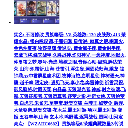
实名: 不可修改 贵族等级: V8 英雄数: 130 皮肤数: 413 荣
耀水晶: 银白咏叹调,千魇归渊 星传说: 幽冥之眼,幽冥火,
金色仲夏夜,牧野星辉 传说皮: 黄金狮子座,黄金射手座,
云鹰飞将,绛天战甲,久胜战神,炽阳神光,一念神魔,地狱火,
仲夏夜之梦,零号·赤焰,地狱之眼,音你心动-周瑜,胖达荣
荣,山海·炽霜斩,山海·苍雷引,浮生妄,澜逐花归海,乘龙·铭
钟鼎,云中君群星魔术团,牧神诗旅,启明星使,神树通天,神
骥·越千峰 限定皮: 遇见飞天,李小龙,奔雷神使,祈雪灵祝,
御风骁将,时雨天司,白晶晶,天狼溯光者,神威,时之彼端,飞
衡,天狼征服者,天狼运算者,逐梦之影,神奇女侠,天狼绘梦
者,白虎志,朱雀志,至尊宝,默契交锋-兰陵王,如梦令-后羿,
大圣娶亲,默契交锋-花木兰,霸王别姬-项羽,霸王别姬-虞
姬,五谷丰年,山海·玄木吟,鸣野蒿,逐霄战戟,愿照·山河定
亮点: 【WZAHC6682】贵族等级8/荣耀典藏数量2/传说