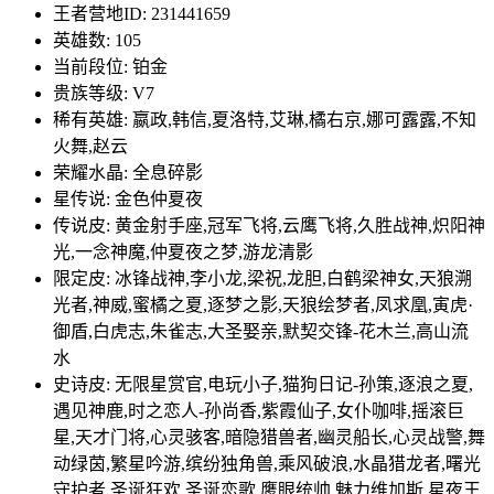
王者营地ID: 231441659
英雄数: 105
当前段位: 铂金
贵族等级: V7
稀有英雄: 嬴政,韩信,夏洛特,艾琳,橘右京,娜可露露,不知
火舞,赵云
荣耀水晶: 全息碎影
星传说: 金色仲夏夜
传说皮: 黄金射手座,冠军飞将,云鹰飞将,久胜战神,炽阳神
光,一念神魔,仲夏夜之梦,游龙清影
限定皮: 冰锋战神,李小龙,梁祝,龙胆,白鹤梁神女,天狼溯
光者,神威,蜜橘之夏,逐梦之影,天狼绘梦者,凤求凰,寅虎·
御盾,白虎志,朱雀志,大圣娶亲,默契交锋-花木兰,高山流
水
史诗皮: 无限星赏官,电玩小子,猫狗日记-孙策,逐浪之夏,
遇见神鹿,时之恋人-孙尚香,紫霞仙子,女仆咖啡,摇滚巨
星,天才门将,心灵骇客,暗隐猎兽者,幽灵船长,心灵战警,舞
动绿茵,繁星吟游,缤纷独角兽,乘风破浪,水晶猎龙者,曙光
守护者,圣诞狂欢,圣诞恋歌,鹰眼统帅,魅力维加斯,星夜王