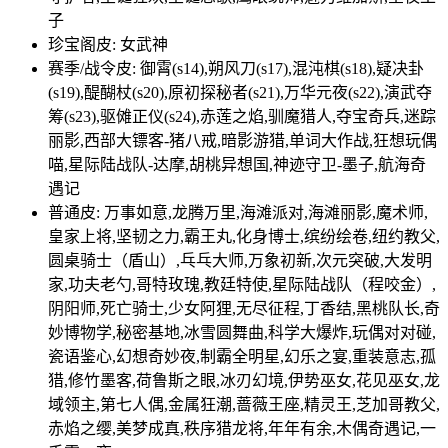
子
珍宝阁皮: 女武神
赛季/战令皮: 御霄(s14),朔风刀(s17),混沌棋(s18),疑决卦
(s19),醍醐杖(s20),原初探秘者(s21),万华元夜(s22),演武夺
筹(s23),驱傩正仪(s24),赤莲之焰,驯魔猎人,夺宝奇兵,迷踪
丽影,西部大镖客-猪八戒,暗影游猎,单词大作战,狂想玩偶
喵,星际陆战队-达摩,胡桃异想国,神迹守卫-墨子,航海奇
遇记
普通皮: 万事如意,龙腾万里,海滩派对,海滩丽影,魔术师,
皇家上将,坚韧之力,霸王丸,化身博士,缤纷绘卷,纽约教父,
圆桌骑士（盾山）,乓乓大师,万象初新,次元突破,大发明
家,功夫老勺,哥特玫瑰,教廷特使,星际陆战队（程咬金）,
阴阳师,死亡骑士,少女阿狸,无尽征程,丁香结,黑桃队长,奇
妙博物学,秘密基地,冰雪圆舞曲,科学大爆炸,玩偶对对碰,
瓷语鉴心,幻想奇妙夜,制霸全明星,幻乐之宴,重装意志,孤
猎,修竹墨客,荷鲁斯之眼,冰刃幻境,伊势巫女,花见巫女,龙
域领主,第七人偶,金属狂潮,蔷薇王座,精灵王,芝加哥教父,
赤焰之缨,美梦成真,秩序猎龙将,年年有余,木偶奇遇记,一