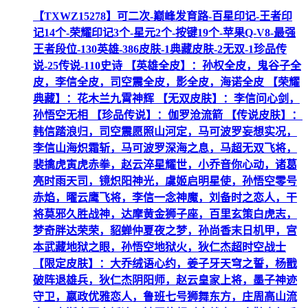
【TXWZ15278】可二次-巅峰发育路-百星印记-王者印
记14个-荣耀印记3个-星元2个-按键19个-苹果Q-V8-最强
王者段位-130英雄-386皮肤-1典藏皮肤-2无双-1珍品传
说-25传说-110史诗 【英雄全皮】：孙权全皮，鬼谷子全
皮，李信全皮，司空震全皮，影全皮，海诺全皮 【荣耀
典藏】：花木兰九霄神辉 【无双皮肤】：李信问心剑，
孙悟空无相 【珍品传说】：伽罗沧流箭 【传说皮肤】：
韩信踏浪归，司空震愿照山河定，马可波罗妄想实况，
李信山海炽霜斩，马可波罗深海之息，马超无双飞将，
裴擒虎寅虎赤拳，赵云淬星耀世，小乔音你心动，诸葛
亮时雨天司，镜炽阳神光，虞姬启明星使，孙悟空零号
赤焰，曜云鹰飞将，李信一念神魔，刘备时之恋人，干
将莫邪久胜战神，达摩黄金狮子座，百里玄策白虎志，
梦奇胖达荣荣，貂蝉仲夏夜之梦，孙尚香末日机甲，宫
本武藏地狱之眼，孙悟空地狱火，狄仁杰超时空战士
【限定皮肤】：大乔绒语心约，姜子牙天穹之誓，杨戬
破阵退雄兵，狄仁杰阴阳师，赵云皇家上将，墨子神迹
守卫，嬴政优雅恋人，鲁班七号狮舞东方，庄周高山流