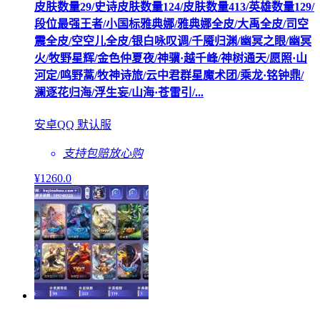
皮肤数量29/史诗皮肤数量124/皮肤数量413/英雄数量129/
段位最强王者/小国标雅典娜/雅典娜全皮/大禹全皮/司空
震全皮/空空儿全皮/银白咏叹调/千魇归渊/幽冥之眼/幽冥
火/牧野星辉/金色仲夏夜/神骥·越千峰/神树通天/愿照·山
河定/鸣野蒿/牧神诗旅/云中君群星魔术团/乘龙·铭钟鼎/
澜逐花归海/浮生妄/山海·苍雷引/...
安卓QQ 默认服
支持包赔
放心购
¥
1260
.0