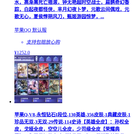
水，高渐离死亡摇滚，钟无艳超时空战士，扁鹊奇幻香
踪，白起夜都怪侠，芈月幻夜卜梦，元歌云间偶戏，元
歌无心，夏侯惇朔风刀，甄姬游园惊梦，...
苹果QQ 默认服
支持包赔
放心购
¥
1252
.0
苹果Q-V8-永恒钻石I段位-130英雄-356皮肤-1典藏皮肤-1
珍品无双-3无双-29传说-114史诗【英雄全皮】：孙权全
皮，戈娅全皮，空空儿全皮，少司缘全皮【荣耀典