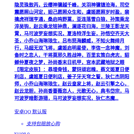
隐灵珠敖丙，云缨神骥越千峰，关羽神骥镇沧海，司空
震愿照山河定，妲己愿照众生和，虞姬愿照岁时盈，裴
擒虎祥瑞亨通，桑启鸣野蒿，亚连落雪白狼，孙策乘龙
淬吴钩，赵云乘龙铭钟鼎，澜逐花归海，兰陵王影龙天
霄，马可波罗妄想实况，夏洛特浮生妄，孙悟空齐天大
圣，小乔山海琳琅生，吕布怒海麟威，不知火舞绯月
行，马超无双飞将，虞姬启明星使，李信一念神魔，刘
备时之恋人，干将莫邪久胜战神，百里玄策白虎志，貂
蝉仲夏夜之梦，孙尚香末日机甲，宫本武藏地狱之眼
【限定皮肤】：暃埋骨钱，蒙犽顽岩魄，蔡文姬夏日便
利店，虞姬夏日便利店，姜子牙天穹之誓，狄仁杰阴阳
师，小乔山海琳琅生，赵云皇家上将，赵云引擎之心，
赵云龙胆，孙尚香蔷薇恋人，元歌无心，典韦岱宗，马
可波罗暗影游猎，马可波罗妄想实况，狄仁杰魔...
安卓QQ 默认服
支持包赔
放心购