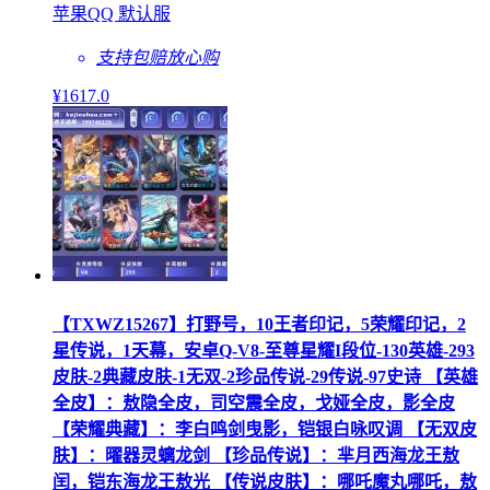
苹果QQ 默认服
支持包赔
放心购
¥
1617
.0
【TXWZ15267】打野号，10王者印记，5荣耀印记，2
星传说，1天幕，安卓Q-V8-至尊星耀I段位-130英雄-293
皮肤-2典藏皮肤-1无双-2珍品传说-29传说-97史诗 【英雄
全皮】：敖隐全皮，司空震全皮，戈娅全皮，影全皮
【荣耀典藏】：李白鸣剑曳影，铠银白咏叹调 【无双皮
肤】：曜器灵螭龙剑 【珍品传说】：芈月西海龙王敖
闰，铠东海龙王敖光 【传说皮肤】：哪吒魔丸哪吒，敖