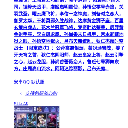
星耀世，王昭君乞巧织情，曜李逍遥 ，诸葛亮时雨天
司，铠绛天战甲，虞姬启明星使，孙悟空零号赤焰，关
羽武圣，曜云鹰飞将，李信一念神魔，刘备时之恋人，
伽罗太华，干将莫邪久胜战神，达摩黄金狮子座，百里
玄策白虎志，花木兰冠军飞将，梦奇胖达荣荣，后羿黄
金射手座，李白凤求凰，孙尚香末日机甲，宫本武藏地
狱之眼，孙悟空地狱火，吕布天魔缭乱，狄仁杰超时空
战士 【限定皮肤】：公孙离离恨烟，蒙犽顽岩魄，姜子
牙天穹之誓，狄仁杰阴阳师，赵云皇家上将，赵云引擎
之心，赵云龙胆，孙尚香蔷薇恋人，鲁班七号狮舞东
方，庄周高山流水，阿轲迷踪丽影，吕布天魔...
安卓QQ 默认服
支持包赔
放心购
¥
1122
.0