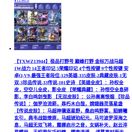
¥
1198
.0
【TXWZ13944】极品打野号 巅峰打野 金标万战马超
1W战力 14王者印记 5荣耀印记 4个性按键 9个性按键 安
卓Q-V9-最强王者段位-129英雄-335皮肤-2典藏皮肤-1无
双-3珍品传说-33传说-101史诗 【英雄全皮】：孙权全
皮，空空儿全皮，影全皮 【荣耀典藏】：孙悟空全息碎
影，李白鸣剑曳影 【无双皮肤】：公孙离离恨烟 【珍品
传说】：伽罗沧流箭，暃朽木白哉，嫦娥器灵落星盏
【传说皮肤】：马超神骥逐星野，桑启鸣野蒿，貂蝉曦
玄引，典韦战鼓燎原，马超琥珀纪元，马可波罗深海之
息，马超无双飞将，露娜启示之音，女娲补天，赵云淬