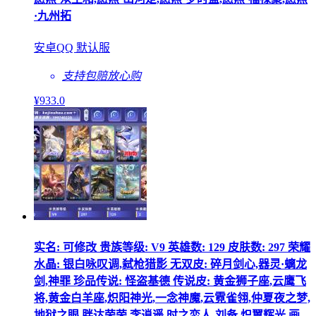
·九州拓
安卓QQ 默认服
支持包赔
放心购
¥
933
.0
实名: 可修改 贵族等级: V9 英雄数: 129 皮肤数: 297 荣耀
水晶: 银白咏叹调,弑枪猎影 无双皮: 碎月剑心,器灵·螭龙
剑,神罪 珍品传说: 怪盗基德 传说皮: 黄金狮子座,云鹰飞
将,黄金白羊座,炽阳神光,一念神魔,云霓雀翎,仲夏夜之梦,
地狱之眼,胖达荣荣,李逍遥,时之恋人-刘备,炽翼辉光,画