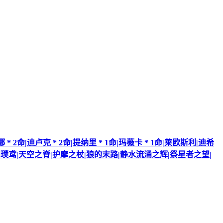
 2命|迪卢克 * 2命|提纳里 * 1命|玛薇卡 * 1命|莱欧斯利|迪希
:和璞鸢|天空之脊|护摩之杖|狼的末路|静水流涌之辉|祭星者之望|