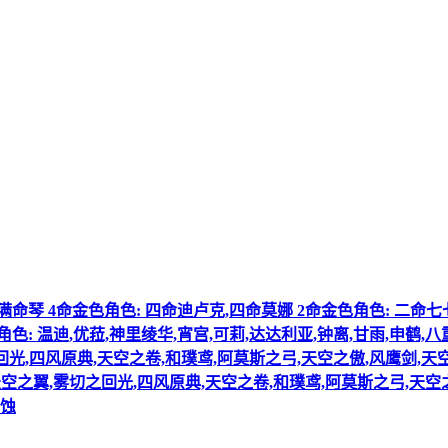
角色: 满命琴 4命金色角色: 四命迪卢克,四命莫娜 2命金色角色: 
: 温迪,优菈,神里绫华,宵宫,可莉,达达利亚,钟离,甘雨,申鹤,八
回光,四风原典,天空之卷,和璞鸢,阿莫斯之弓,天空之傲,风鹰剑,天
天空之翼,雾切之回光,四风原典,天空之卷,和璞鸢,阿莫斯之弓,天空
黑蚀