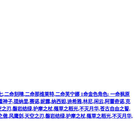
二命七七,二命刻晴,二命那维莱特,二命芙宁娜 1命金色角色: 一命枫原
重神子,提纳里,赛诺,妮露,纳西妲,迪希雅,林尼,闲云,阿蕾奇诺,克
空之刃,磐岩结绿,护摩之杖,薙草之稻光,不灭月华,苍古自由之誓,
之傲,风鹰剑,天空之刃,磐岩结绿,护摩之杖,薙草之稻光,不灭月华,