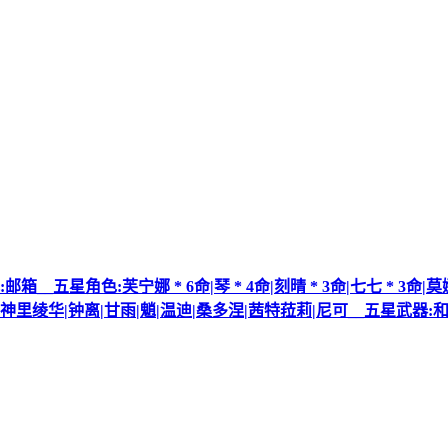
角色:芙宁娜 * 6命|琴 * 4命|刻晴 * 3命|七七 * 3命|莫娜 *
|神里绫华|钟离|甘雨|魈|温迪|桑多涅|茜特菈莉|尼可__五星武器