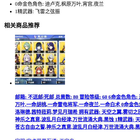
0命金色角色: 迪卢克,枫原万叶,宵宫,夜兰
1精武器: 飞雷之弦振
相关商品推荐
邮箱: 不送邮/死邮 总黄数: 80 冒险等级: 60 6命金色
万叶,一命胡桃,一命雷电将军,一命夜兰,一命白术 0命金色角色
洛琳德,茜特菈莉,梦见月瑞希 拥有武器: 天空之翼,雾切之
神乐之真意,波乱月白经津,万世流涌大典,黑蚀 1精武器: 
苍古自由之誓,神乐之真意,波乱月白经津,万世流涌大典,