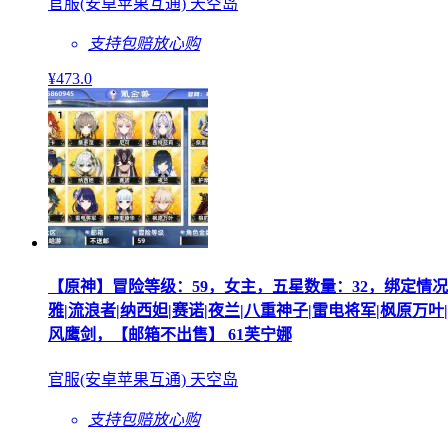
官服(安卓苹果互通) 天空岛
支持包赔
放心购
¥
473
.0
【原神】冒险等级：59，女主，五星数量：32，绑定情况:邮箱__五星
雅|流浪者|纳西妲|赛诺|夜兰|八重神子|雷电将军|枫原万叶
风鹰剑，【邮箱不出售】 61芙宁娜
官服(安卓苹果互通) 天空岛
支持包赔
放心购