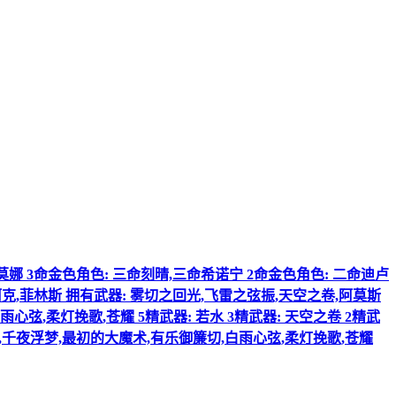
四命莫娜 3命金色角色: 三命刻晴,三命希诺宁 2命金色角色: 二命迪卢
丝柯克,菲林斯 拥有武器: 雾切之回光,飞雷之弦振,天空之卷,阿莫斯
弦,柔灯挽歌,苍耀 5精武器: 若水 3精武器: 天空之卷 2精武
钥,千夜浮梦,最初的大魔术,有乐御簾切,白雨心弦,柔灯挽歌,苍耀