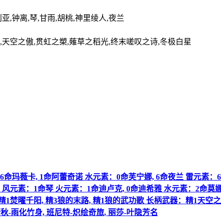
亚,钟离,琴,甘雨,胡桃,神里绫人,夜兰
鸢,天空之傲,贯虹之槊,薙草之稻光,终末嗟叹之诗,冬极白星
素：6命玛薇卡, 1命阿蕾奇诺 水元素：0命芙宁娜, 6命夜兰 雷元素
 风元素：1命琴 火元素：1命迪卢克, 0命迪希雅 水元素：2命莫
精1焚曜千阳, 精3狼的末路, 精1狼的武功歌 长柄武器：精1天空之
-雨化竹身, 班尼特-炽绘奇旅, 丽莎-叶隐芳名