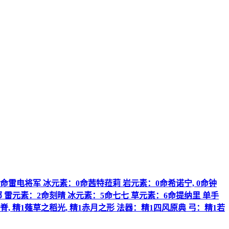
：6命雷电将军 冰元素：0命茜特菈莉 岩元素：0命希诺宁, 0命钟
娜 雷元素：2命刻晴 冰元素：5命七七 草元素：6命提纳里 单手
脊, 精1薙草之稻光, 精1赤月之形 法器：精1四风原典 弓：精1若