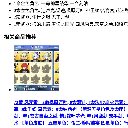
1命金色角色: 一命神里绫华,一命刻晴
0命金色角色: 迪卢克,温迪,枫原万叶,神里绫华,宵宫,达达利
2精武器: 尘世之锁,无工之剑
1精武器: 狼的末路,雾切之回光,四风原典,天空之卷,和璞
相关商品推荐
72黄 风元素：2命枫原万叶, 0命温迪, 1命法尔伽 火元
离, 0命千织 草元素：0命纳西妲 【常驻五星角色及命座】
剑：精1苍古自由之誓, 精1裁叶萃光, 精1风鹰剑 双手剑：
水 【角色皮肤】 五星角色：夜兰-静暇雅宴 四星角色：行秋