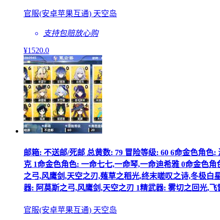
官服(安卓苹果互通) 天空岛
支持包赔
放心购
¥
1520
.0
邮箱: 不送邮/死邮 总黄数: 79 冒险等级: 60 6命金色
克 1命金色角色: 一命七七,一命琴,一命迪希雅 0命金色角
之弓,风鹰剑,天空之刃,薙草之稻光,终末嗟叹之诗,冬极白星,
器: 阿莫斯之弓,风鹰剑,天空之刃 1精武器: 雾切之回光
官服(安卓苹果互通) 天空岛