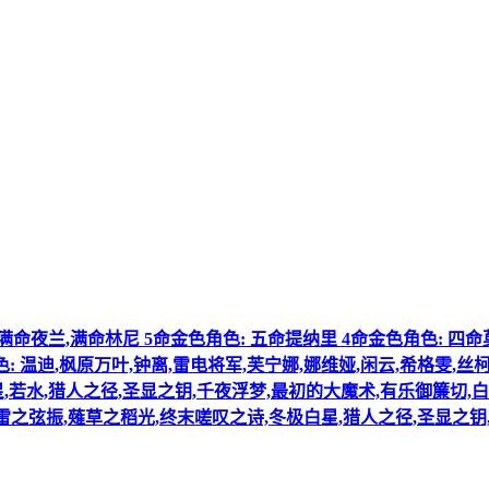
角色: 满命夜兰,满命林尼 5命金色角色: 五命提纳里 4命金色角色: 
色: 温迪,枫原万叶,钟离,雷电将军,芙宁娜,娜维娅,闲云,希格雯,
若水,猎人之径,圣显之钥,千夜浮梦,最初的大魔术,有乐御簾切,白雨心
,飞雷之弦振,薙草之稻光,终末嗟叹之诗,冬极白星,猎人之径,圣显之