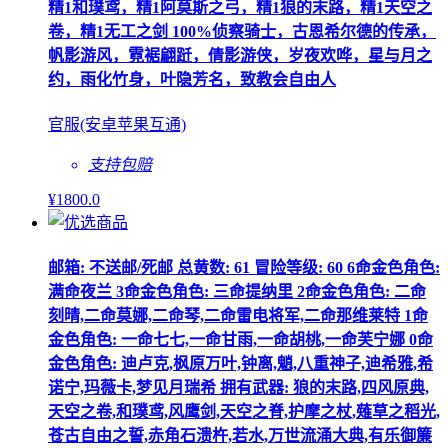
精1和璞鸢，精1阿莫斯之弓，精1狼的末路，精1天空之
卷，精1无工之剑 100%侦察骑士，古恩希尔德的传承，
帆影游风，霓裾翩跹，倩影游侠，岁夜欢哗，星与月之
约，雨化竹身，叶隐芳名，致教会自由人
官服(安卓苹果互通)
支持包赔
¥
1800
.0
邮箱: 不送邮/死邮 总黄数: 61 冒险等级: 60 6命金色角色:
满命夜兰 3命金色角色: 三命提纳里 2命金色角色: 二命
刻晴,二命莫娜,二命琴,二命雷电将军,二命那维莱特 1命
金色角色: 一命七七,一命甘雨,一命胡桃,一命芙宁娜 0命
金色角色: 迪卢克,枫原万叶,钟离,魈,八重神子,迪希雅,希
诺宁,玛薇卡,梦见月瑞希 拥有武器: 狼的末路,四风原典,
天空之卷,和璞鸢,风鹰剑,天空之脊,护摩之杖,薙草之稻光,
苍古自由之誓,赤角石溃杵,若水,万世流涌大典,有乐御簾