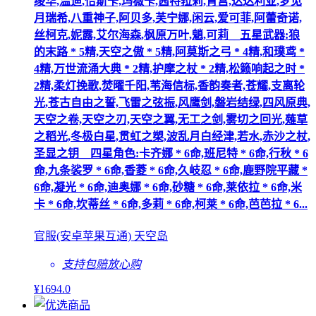
绫华,温迪,恰斯卡,玛薇卡,茜特菈莉,宵宫,达达利亚,梦见
月瑞希,八重神子,阿贝多,芙宁娜,闲云,爱可菲,阿蕾奇诺,
丝柯克,妮露,艾尔海森,枫原万叶,魈,可莉__五星武器:狼
的末路 * 5精,天空之傲 * 5精,阿莫斯之弓 * 4精,和璞鸢 *
4精,万世流涌大典 * 2精,护摩之杖 * 2精,松籁响起之时 *
2精,柔灯挽歌,焚曜千阳,苇海信标,香韵奏者,苍耀,支离轮
光,苍古自由之誓,飞雷之弦振,风鹰剑,磐岩结绿,四风原典,
天空之卷,天空之刃,天空之翼,无工之剑,雾切之回光,薙草
之稻光,冬极白星,贯虹之槊,波乱月白经津,若水,赤沙之杖,
圣显之钥__四星角色:卡齐娜 * 6命,班尼特 * 6命,行秋 * 6
命,九条裟罗 * 6命,香菱 * 6命,久岐忍 * 6命,鹿野院平藏 *
6命,凝光 * 6命,迪奥娜 * 6命,砂糖 * 6命,莱依拉 * 6命,米
卡 * 6命,坎蒂丝 * 6命,多莉 * 6命,柯莱 * 6命,芭芭拉 * 6...
官服(安卓苹果互通) 天空岛
支持包赔
放心购
¥
1694
.0