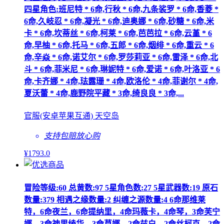
四星角色:班尼特 * 6命,行秋 * 6命,九条裟罗 * 6命,香菱 *
6命,久岐忍 * 6命,凝光 * 6命,迪奥娜 * 6命,砂糖 * 6命,米
卡 * 6命,坎蒂丝 * 6命,柯莱 * 6命,芭芭拉 * 6命,云堇 * 6
命,早柚 * 6命,托马 * 6命,五郎 * 6命,烟绯 * 6命,重云 * 6
命,辛焱 * 6命,诺艾尔 * 6命,罗莎莉亚 * 6命,雷泽 * 6命,北
斗 * 6命,菲米尼 * 6命,琳妮特 * 6命,爱诺 * 6命,叶洛亚 * 6
命,卡齐娜 * 4命,珐露珊 * 4命,欧洛伦 * 4命,菲谢尔 * 4命,
夏沃蕾 * 4命,鹿野院平藏 * 3命,绮良良 * 3命,...
官服(安卓苹果互通) 天空岛
支持包赔
放心购
¥
1793
.0
冒险等级:60 总黄数:97 5星角色数:27 5星武器数:19 原石
数量:379 相遇之缘数量:2 纠缠之源数量:4 6命那维莱
特，6命夜兰，6命提纳里，4命玛薇卡，4命琴，3命芙宁
娜，3命神里绫华，3命莫娜，2命兹白，2命丝柯克，2命