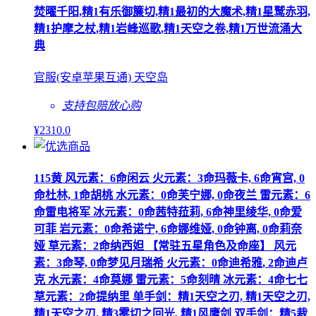
焚曜千阳,精1有乐御簾切,精1最初的大魔术,精1星鹫赤羽,
精1护摩之杖,精1岩峰巡歌,精1天空之卷,精1万世流涌大
典
官服(安卓苹果互通) 天空岛
支持包赔
放心购
¥
2310
.0
115黄 风元素：6命闲云 火元素：3命玛薇卡, 6命宵宫, 0
命杜林, 1命胡桃 水元素：0命芙宁娜, 0命夜兰 雷元素：6
命雷电将军 冰元素：0命茜特菈莉, 6命神里绫华, 0命爱
可菲 岩元素：0命希诺宁, 6命娜维娅, 0命钟离, 0命莉奈
娅 草元素：2命纳西妲 【常驻五星角色及命座】 风元
素：3命琴, 0命梦见月瑞希 火元素：0命迪希雅, 2命迪卢
克 水元素：4命莫娜 雷元素：5命刻晴 冰元素：4命七七
草元素：2命提纳里 单手剑：精1天空之刃, 精1天空之刃,
精1天空之刃, 精3雾切之回光, 精1风鹰剑 双手剑：精5裁