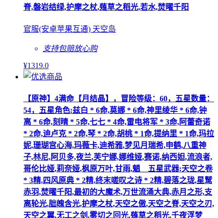
脊,磐岩结绿,护摩之杖,薙草之稻光,若水,焚曜千阳
官服(安卓苹果互通) 天空岛
支持包赔
放心购
¥
1319
.0
【原神】4满命【月结晶】，冒险等级：60，五星数量：
54，五星角色:兹白 * 6命,莫娜 * 6命,神里绫华 * 6命,钟
离 * 6命,刻晴 * 5命,七七 * 4命,雷电将军 * 3命,阿蕾奇诺
* 2命,迪卢克 * 2命,琴 * 2命,胡桃 * 1命,提纳里 * 1命,玛拉
妮,珊瑚宫心海,玛薇卡,迪希雅,梦见月瑞希,申鹤,八重神
子,林尼,阿贝多,夜兰,芙宁娜,娜维娅,赛诺,纳西妲,流浪者,
哥伦比娅,莉奈娅,枫原万叶,甘雨,魈__五星武器:天空之卷
* 3精,四风原典 * 2精,终末嗟叹之诗 * 2精,碧落之珑,星鹫
赤羽,焚曜千阳,最初的大魔术,万世流涌大典,赤月之形,支
离轮光,朏魄含光,护摩之杖,天空之傲,天空之脊,天空之刃,
天空之翼,无工之剑,雾切之回光,薙草之稻光,千夜浮梦__