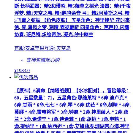
断 长柄武器：精2和璞鸢, 精5薙草之稻光 法器：精4千夜
浮梦, 精1天空之卷, 精4鹤鸣余音 弓：精2阿莫斯之弓, 精
5飞雷之弦振 【角色皮肤】 五星角色：神里绫华-花时来
信, 琴-海风之梦, 刻晴-霓裾翩跹 四星角色：芭芭拉-闪耀
协奏, 班尼特-炽绘奇旅, 凝光-纱中幽兰
官服(安卓苹果互通) 天空岛
支持包赔
放心购
¥
1983
.0
【原神】6满命【纳塔战舰】【水冰配对】，冒险等级：
60，五星数量：71，五星角色:那维莱特 * 6命,迪卢克 *
6命,甘雨 * 6命,七七 * 6命,琴 * 6命,优菈 * 6命,刻晴 * 4命,
莫娜 * 4命,雷电将军 * 3命,钟离 * 2命,神里绫人 * 2命,夜
兰 * 2命,希诺宁 * 1命,迪希雅 * 1命,胡桃 * 1命,申鹤 * 1
命,提纳里 * 1命,纳西妲 * 1命,艾梅莉埃,珊瑚宫心海,神里