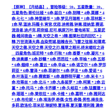
【原神】【月结晶】，冒险等级：59，五星数量：39，
五星角色:哥伦比娅 * 6命,兹白 * 6命,刻晴 * 4命,莫娜 * 4
命,七七 * 3命,神里绫华 * 3命,梦见月瑞希 * 1命,菲林斯 *
1命,琴,温迪,玛薇卡,宵宫,优菈,迪希雅,钟离,提纳里,赛诺,
流浪者,迪卢克,莉奈娅,尼可,枫原万叶,雷电将军__五星武
器:帷间夜曲 * 3精,天空之卷 * 3精,图莱杜拉的回忆 * 2
精,万世流涌大典,血染荒城,朏魄含光,飞雷之弦振,和璞鸢,
天空之傲,天空之脊,天空之刃,薙草之稻光,终末嗟叹之诗
__四星角色:班尼特 * 6命,行秋 * 6命,香菱 * 6命,凝光 * 6
命,迪奥娜 * 6命,砂糖 * 6命,芭芭拉 * 6命,早柚 * 6命,五郎
* 6命,烟绯 * 6命,重云 * 6命,辛焱 * 6命,诺艾尔 * 6命,罗莎
莉亚 * 6命,雷泽 * 6命,菲谢尔 * 6命,伊法 * 6命,爱诺 * 6
命,叶洛亚 * 6命,赛索斯 * 6命,鹿野院平藏 * 5命,米卡 * 5
命,坎蒂丝 * 3命,北斗 * 3命,九条裟罗 * 2命,柯莱 * 2命,云
堇 * 2命,托马 * 2命,卡齐娜 * 1命,久岐忍 * 1命,珐露珊 * 1
命,瑶瑶 * 1命,莱依拉 * 1命,卡维 * 1命,嘉明 * 1命,雅珂达
* 1命,布伦妮 * 1命,埃洛伊,奇偶·女性,奇偶·男性,绮良良,
多莉,欧洛伦,菲米尼,琳妮特,夏洛蒂,夏沃蕾,塔利雅 满命