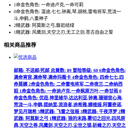
1命金色角色: 一命迪卢克,一命可莉
0命金色角色: 温迪,七七,钟离,琴,胡桃,雷电将军,荒泷一
斗,申鹤,八重神子
2精武器: 阿莫斯之弓,磐岩结绿
1精武器: 风鹰剑,天空之刃,无工之剑,苍古自由之誓
相关商品推荐
邮箱: 不送邮/死邮 总黄数: 89 冒险等级: 60 6命金色角色:
满命宵宫,满命琴,满命玛薇卡 4命金色角色: 四命七七,四
命莫娜 2命金色角色: 二命雷电将军,二命夜兰,二命纳西
妲 1命金色角色: 一命迪卢克,一命枫原万叶,一命甘雨 0
命金色角色: 优菈,神里绫华,达达利亚,钟离,珊瑚宫心海,
荒泷一斗,申鹤,提纳里,流浪者,迪希雅,娜维娅,阿蕾奇诺,
梦见月瑞希 5精武器: 飞雷之弦振 3精武器: 千夜浮梦 2精
武器: 阿莫斯之弓 1精武器: 狼的末路,雾切之回光,四风原
典,天空之卷,风鹰剑,天空之刃,尘世之锁,斫峰之刃,天空之