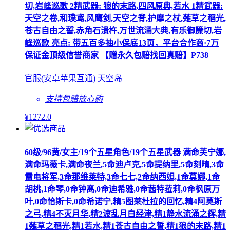
切,岩峰巡歌 2精武器: 狼的末路,四风原典,若水 1精武器:
天空之卷,和璞鸢,风鹰剑,天空之脊,护摩之杖,薙草之稻光,
苍古自由之誓,赤角石溃杵,万世流涌大典,有乐御簾切,岩
峰巡歌 亮点: 带五百多抽小保底13页，平台合作商·7万
保证金顶级信誉商家 【赠永久包赔找回真赔】P738
官服(安卓苹果互通) 天空岛
支持包赔
放心购
¥
1272
.0
60级/96黄/女主/19个五星角色/19个五星武器 满命芙宁娜,
满命玛薇卡,满命夜兰,5命迪卢克,5命提纳里,5命刻晴,3命
雷电将军,3命那维莱特,3命七七,2命纳西妲,1命莫娜,1命
胡桃,1命琴,0命钟离,0命迪希雅,0命茜特菈莉,0命枫原万
叶,0命恰斯卡,0命希诺宁,精5图莱杜拉的回忆,精4阿莫斯
之弓,精4不灭月华,精2波乱月白经津,精1静水流涌之辉,精
1薙草之稻光,精1若水,精1苍古自由之誓,精1狼的末路,精1