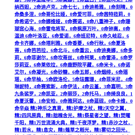
纳西妲，2命迪卢克，2命七七，1命迪希雅，1命刻晴，0
命桑多涅，0命哥伦比娅，0命爱可菲，0命茜特菈莉，0
命希诺宁，0命娜维娅，0命赛诺，0命八重神子，0命珊
瑚宫心海，0命雷电将军，0命枫原万叶，0命钟离，0命
温迪 6命叶洛亚，6命爱诺，6命班尼特，6命久岐忍，6
命卡齐娜，6命塔利雅，6命香菱，6命行秋，6命夏洛
蒂，6命芭芭拉，6命北斗，6命重云，6命迪奥娜，6命多
莉，6命菲谢尔，6命坎蒂丝，6命柯莱，6命雷泽，6命罗
莎莉亚，6命莱依拉，6命鹿野院平藏，6命米卡，6命诺
艾尔，6命凝光，6命砂糖，6命五郎，6命烟绯，6命瑶
瑶，6命早柚，5命欧洛伦，5命珐露珊，4命菲米尼，4命
琳妮特，4命赛索斯，4命伊法，4命云堇，3命嘉明，3命
九条裟罗，2命凯亚，2命丽莎，2命托马，1命绮良良，1
命夏沃蕾，1命安柏，0命雅珂达，0命蓝砚，0命卡维，0
命辛焱 精2神乐之真意，精2护摩之杖，精2天空之翼，
精2四风原典，精1朏魄含光，精1祭星者之望，精1焚曜
千阳，精1万世流涌大典，精1千夜浮梦，精1赤沙之杖，
精1若水，精1息灾，精1薙草之稻光，精1雾切之回光，