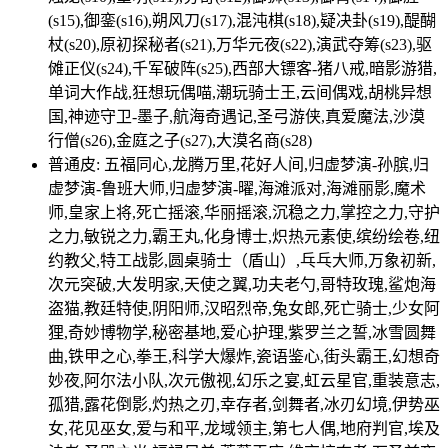
(s15),御銮(s16),朔风刀(s17),混沌棋(s18),疑决卦(s19),醍醐
杖(s20),原初探秘者(s21),万华元夜(s22),演武夺筹(s23),驱
傩正仪(s24),千军破阵(s25),西部大镖客-猪八戒,暗影游猎,
单词大作战,狂想玩偶喵,潮玩骑士王,云间偶戏,胡桃异想
国,神迹守卫-墨子,航海奇遇记,圣弓游侠,真爱魔法,沙漠
行僧(s26),金庭之子(s27),大漠名商(s28)
普通皮: 五福同心,龙腾万里,花好人间,归虚梦演-孙膑,归
虚梦演-鲁班大师,归虚梦演-曜,海滩派对,海滩丽影,魔术
师,皇家上将,死亡摇滚,华丽摇滚,沉稳之力,掌控之力,守护
之力,敏锐之力,霸王丸,化身博士,炽热元素使,缤纷绘卷,纽
约教父,特工战影,圆桌骑士（盾山）,乓乓大师,万象初新,
次元突破,大发明家,天使之翼,功夫老勺,哥特玫瑰,鲨炮海
盗猫,教廷特使,阴阳师,汉昭烈帝,兔女郎,死亡骑士,少女阿
狸,奇妙博物学,秘密基地,爱心护理,紫罗兰之誓,冰雪圆舞
曲,铁甲之心,拳王,科学大爆炸,瓷语鉴心,街头霸王,幻想奇
妙夜,阿尔法小队,次元傲视,幻乐之宴,虹云星官,重装意志,
孤猎,露花倒影,灼热之刃,幸存者,剑舞者,冰刃幻境,伊势巫
女,花见巫女,爱与和平,龙域领主,第七人偶,地府判官,埃及