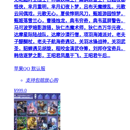
怪侠，芈月重明，芈月幻夜卜梦，吕布天魔缭乱，元歌
云间偶戏，元歌无心，夏侯惇朔风刀，甄姬游园惊梦，
甄姬落雪兰心，曹操烛龙，典韦穷奇，典韦蓝屏警告，
马可波罗暗影游猎，狄仁杰魔术师，狄仁杰万华元夜，
达摩星际陆战队，达摩沙漠行僧，项羽海滩派对，老夫
子醍醐杖，老夫子航海奇遇记，关羽冰锋战神，关羽武
圣，貂蝉遇见胡旋，程咬金演武夺筹，刘邦夺宝奇兵，
韩信逐梦之影，王昭君凤凰于飞，王昭君午后...
苹果QQ 默认服
支持包赔
放心购
¥
999
.0