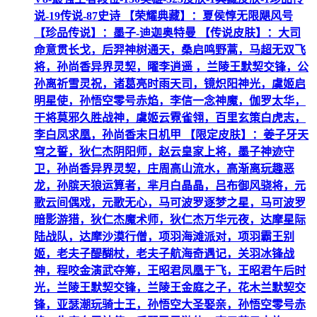
说-19传说-87史诗 【荣耀典藏】：夏侯惇无限飓风号
【珍品传说】：墨子-迪迦奥特曼 【传说皮肤】：大司
命意贯长戈，后羿神树通天，桑启鸣野蒿，马超无双飞
将，孙尚香异界灵契，曜李逍遥 ，兰陵王默契交锋，公
孙离祈雪灵祝，诸葛亮时雨天司，镜炽阳神光，虞姬启
明星使，孙悟空零号赤焰，李信一念神魔，伽罗太华，
干将莫邪久胜战神，虞姬云霓雀翎，百里玄策白虎志，
李白凤求凰，孙尚香末日机甲 【限定皮肤】：姜子牙天
穹之誓，狄仁杰阴阳师，赵云皇家上将，墨子神迹守
卫，孙尚香异界灵契，庄周高山流水，高渐离玩趣恶
龙，孙膑天狼运算者，芈月白晶晶，吕布御风骁将，元
歌云间偶戏，元歌无心，马可波罗逐梦之星，马可波罗
暗影游猎，狄仁杰魔术师，狄仁杰万华元夜，达摩星际
陆战队，达摩沙漠行僧，项羽海滩派对，项羽霸王别
姬，老夫子醍醐杖，老夫子航海奇遇记，关羽冰锋战
神，程咬金演武夺筹，王昭君凤凰于飞，王昭君午后时
光，兰陵王默契交锋，兰陵王金庭之子，花木兰默契交
锋，亚瑟潮玩骑士王，孙悟空大圣娶亲，孙悟空零号赤