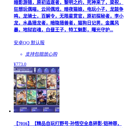
暗影游猎，原初追逐者，黎明之约，死神来了，梁祝，
狂想玩偶喵，云间偶戏，暗夜猫娘，电玩小子，龙鼓争
鸣，龙骑士，百解令，无限星赏官，原初探秘者，李小
龙，水晶猎龙者，暗隐猎兽者，猫狗日记男，金属风
暴，地狱岩魂，白昼王子，特工魅影，曙光守护...
安卓QQ 默认服
支持包赔
放心购
¥
773
.0
【7016】【精品自玩打野号·孙悟空全息碎影·铠神罪，