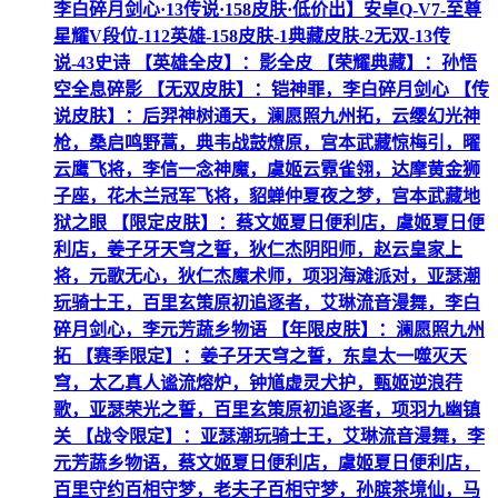
李白碎月剑心·13传说·158皮肤·低价出】安卓Q-V7-至尊
星耀V段位-112英雄-158皮肤-1典藏皮肤-2无双-13传
说-43史诗 【英雄全皮】：影全皮 【荣耀典藏】：孙悟
空全息碎影 【无双皮肤】：铠神罪，李白碎月剑心 【传
说皮肤】：后羿神树通天，澜愿照九州拓，云缨幻光神
枪，桑启鸣野蒿，典韦战鼓燎原，宫本武藏惊梅引，曜
云鹰飞将，李信一念神魔，虞姬云霓雀翎，达摩黄金狮
子座，花木兰冠军飞将，貂蝉仲夏夜之梦，宫本武藏地
狱之眼 【限定皮肤】：蔡文姬夏日便利店，虞姬夏日便
利店，姜子牙天穹之誓，狄仁杰阴阳师，赵云皇家上
将，元歌无心，狄仁杰魔术师，项羽海滩派对，亚瑟潮
玩骑士王，百里玄策原初追逐者，艾琳流音漫舞，李白
碎月剑心，李元芳蔬乡物语 【年限皮肤】：澜愿照九州
拓 【赛季限定】：姜子牙天穹之誓，东皇太一噬灭天
穹，太乙真人谧流熔炉，钟馗虚灵犬护，甄姬逆浪荇
歌，亚瑟荣光之誓，百里玄策原初追逐者，项羽九幽镇
关 【战令限定】：亚瑟潮玩骑士王，艾琳流音漫舞，李
元芳蔬乡物语，蔡文姬夏日便利店，虞姬夏日便利店，
百里守约百相守梦，老夫子百相守梦，孙膑茶境仙，马