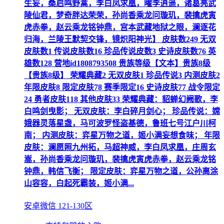
生妄，桑启鸣野蒿，李白凤求凰，曜李逍遥，诸葛亮武
陵仙君，梦奇胖达荣荣，孙尚香乘龙问璇玑，裴擒虎寅
虎赤拳，赵云乘龙铭钟鼎，宫本武藏地狱之眼，澜逐花
归海，兰陵王默契交锋，镜炽阳神光】 皮肤数249 无双
皮肤数1 传说皮肤数16 珍品传说皮数3 史诗皮肤数76 英
雄数128 营地id1808793508 贵族等级【文本】贵族8级
【贵族8级】 荣耀典藏2 无双皮肤1 珍品传说3 内测皮肤2
年限皮肤8 限定皮肤78 赛季限定16 史诗皮肤77 战令限定
24 勇者皮肤118 其他皮肤33 荣耀典藏：貂蝉幻阙歌，李
白鸣剑曳影； 无双皮肤：李白碎月剑心； 珍品传说：嫦
娥器灵落星盏，马可波罗怪盗基德，鲁班七号江户川柯
南； 内测皮肤：弈星万物之道，姬小满妄想食味； 年限
皮肤：澜愿照九州拓，马超神威，李白凤求凰，庄周玄
嵩，孙尚香乘龙问璇玑，裴擒虎寅虎赤拳，赵云乘龙铭
钟鼎，韩信飞衡； 限定皮肤：弈星万物之道，公孙离涂
山容容，白起死霸装，姬小满...
安卓微信 121-130区