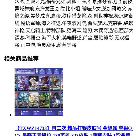
法老,圣殿之光,福禄兄弟,蔷薇王座,维京掠夺者,万圣前夜,
异域舞娘,东海龙王,加勒比小姐,熊喵少女,芝加哥教父,赤
焰之缨,美梦成真,启蛰,秩序猎龙将,森,创世神祝,极冰防御
线,魇语军师,海之征途,午夜歌剧院,街头旋风,霓裳曲,绝影
神枪,天启骑士,特种部队,范海辛,隐刃,木偶奇遇记,西部大
镖客-孙悟空,海军大将,英喵野望,前尘,碧珀绯影,无双福
将,画中游,唤灵魔甲,蔚蓝守将
相关商品推荐
【TXWZ14733】可二次 精品打野皮肤号 金标暃 苹果Q-
V8-最强王者段位-130英雄-323皮肤-1典藏皮肤-1珍品传