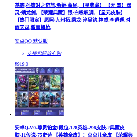
基德,孙策时之奇旅,兔狲·蓬尾, 【星典藏】 【无 双】器
灵·螭龙剑, 【荣耀典藏】银·白咏叹调, 【星元皮肤】
【热门限定】愿照·九州拓,乘龙·淬吴钩,神威,李逍遥,时
雨天司,傲雪梅枪,
安卓QQ 默认服
支持包赔
放心购
¥
919
.0
安卓Q-V0-尊贵铂金I段位-128英雄-296皮肤-2典藏皮
肤-11传说-75史诗 【英雄全皮】：空空儿全皮 【荣耀典