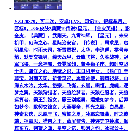
YZJ20879，可二次，安卓Q-V8，印记10，银标芈月，
区标8，-336皮肤2典藏19传说3星元，【全皮英雄】，影
全皮，【典藏】，武则天，九霄神辉，【星元】，未来
机甲，幻海之心，星际治安官，【传说】，凤求凰，启
明星使，时雨天司，祈雪灵祝，太华，李逍遥，零号赤
焰，默契交锋男，绛天战甲，云鹰飞将，久胜战神，冠
军飞将，一念神魔，云霓雀翎，黄金狮子座，超时空战
士男，海洋之心，地狱之眼，末日机甲女，【热门】至
尊宝，时雨天司，祈雪灵祝，奔雷神使，御风骁将，山
海玄木吟，太华，岱宗，飞衡，玄嵩，幽恒，虎魄，逐
梦之翼，天狼狩猎者，天狼绘梦者，天狼征服者，天狼
运算者，霸王别姬女，霸王别姬男，嫦娥如梦令，后羿
如梦令，默契交锋女，大圣娶亲，辉光之辰，白晶晶，
神奇女侠，凤凰于飞，蜜橘之夏，冰霜恋舞曲，时之彼
端，拒霜思，猎兽之王，蓝屏警告，神迹守卫钟馗，狮
舞东方，朔望之晖，星空之诺，银河之约，冰冠公主，