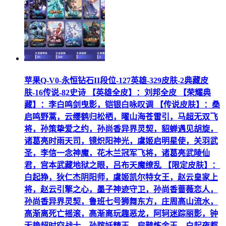
苹果Q-V0-永恒钻石II段位-127英雄-329皮肤-2典藏皮
肤-16传说-82史诗 【英雄全皮】：刘邦全皮 【荣耀典
藏】：李白鸣剑曳影，铠银白咏叹调 【传说皮肤】：桑
启鸣野蒿，云缨鹤归松栖，曜山海苍雷引，马超无双飞
将，孙策挚爱之约，孙尚香异界灵契，貂蝉遇见胡旋，
诸葛亮时雨天司，镜炽阳神光，虞姬启明星使，关羽武
圣，李信一念神魔，花木兰冠军飞将，诸葛亮武陵仙
君，宫本武藏地狱之眼，吕布天魔缭乱 【限定皮肤】：
白起狰，狄仁杰阴阳师，虞姬凯尔特女王，赵云皇家上
将，赵云引擎之心，墨子神迹守卫，孙尚香蔷薇恋人，
孙尚香异界灵契，鲁班七号狮舞东方，庄周高山流水，
高渐离死亡摇滚，高渐离玩趣恶龙，阿轲迷踪丽影，钟
无艳超时空战士，孙膑妖精王，扁鹊炼金王，白起夜都