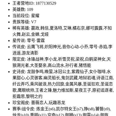
王者营地ID: 1877130529
英雄数: 109
当前段位: 星耀
贵族等级: V7
稀有英雄: 嬴政,韩信,夏洛特,艾琳,橘右京,娜可露露,不知
火舞,赵云,金蝉,戈娅
星传说: 零号·雷霆
传说皮: 云鹰飞将,炽阳神光,音你心动-小乔,零号·赤焰,李
逍遥,游龙清影
限定皮: 冰锋战神,李小龙,祈雪灵祝,梁祝,白鹤梁神女,天
狼溯光者,大圣娶亲,高山流水,孙行者,猪悟能
史诗皮: 龙鼓争鸣,晚萤,冰冠公主,紫霞仙子,女仆咖啡,水
果甜心,心灵骇客,幽灵船长,鬼剑武藏,地狱岩魂,诗语江南,
纤云弄巧,乘风破浪,热力回旋,金属风暴,圣诞狂欢,圣诞恋
歌,鹰眼统帅,王者之锤,魅力维加斯,星夜王子,原初追逐者,
拒霜思,黎明之约
珍宝阁皮: 蔷薇恋人,玩趣恶龙
赛季/战令皮: 炼金王(s6),凯尔特女王(s7),狰(s8),饕餮(s9),
烛龙(s10),重明(s11),穷奇(s12),御狮(s13),御霄(s14),御旌