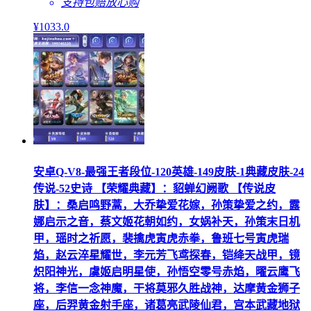
支持包赔
放心购
¥
1033
.0
安卓Q-V8-最强王者段位-120英雄-149皮肤-1典藏皮肤-24
传说-52史诗 【荣耀典藏】：貂蝉幻阙歌 【传说皮
肤】：桑启鸣野蒿，大乔挚爱花嫁，孙策挚爱之约，露
娜启示之音，蔡文姬花朝如约，女娲补天，孙策末日机
甲，瑶时之祈愿，裴擒虎寅虎赤拳，鲁班七号寅虎瑞
焰，赵云淬星耀世，李元芳飞鸢探春，铠绛天战甲，镜
炽阳神光，虞姬启明星使，孙悟空零号赤焰，曜云鹰飞
将，李信一念神魔，干将莫邪久胜战神，达摩黄金狮子
座，后羿黄金射手座，诸葛亮武陵仙君，宫本武藏地狱