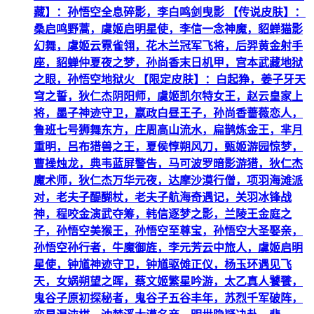
藏】：孙悟空全息碎影，李白鸣剑曳影 【传说皮肤】：
桑启鸣野蒿，虞姬启明星使，李信一念神魔，貂蝉猫影
幻舞，虞姬云霓雀翎，花木兰冠军飞将，后羿黄金射手
座，貂蝉仲夏夜之梦，孙尚香末日机甲，宫本武藏地狱
之眼，孙悟空地狱火 【限定皮肤】：白起狰，姜子牙天
穹之誓，狄仁杰阴阳师，虞姬凯尔特女王，赵云皇家上
将，墨子神迹守卫，嬴政白昼王子，孙尚香蔷薇恋人，
鲁班七号狮舞东方，庄周高山流水，扁鹊炼金王，芈月
重明，吕布猎兽之王，夏侯惇朔风刀，甄姬游园惊梦，
曹操烛龙，典韦蓝屏警告，马可波罗暗影游猎，狄仁杰
魔术师，狄仁杰万华元夜，达摩沙漠行僧，项羽海滩派
对，老夫子醍醐杖，老夫子航海奇遇记，关羽冰锋战
神，程咬金演武夺筹，韩信逐梦之影，兰陵王金庭之
子，孙悟空美猴王，孙悟空至尊宝，孙悟空大圣娶亲，
孙悟空孙行者，牛魔御旌，李元芳云中旅人，虞姬启明
星使，钟馗神迹守卫，钟馗驱傩正仪，杨玉环遇见飞
天，女娲朔望之晖，蔡文姬繁星吟游，太乙真人饕餮，
鬼谷子原初探秘者，鬼谷子五谷丰年，苏烈千军破阵，