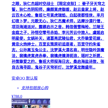
之眼，狄仁杰超时空战士 【限定皮肤】：姜子牙天穹之
誓，狄仁杰阴阳师，廉颇寅虎御盾，赵云皇家上将，赵
云百木心枪，鲁班七号寅虎瑞焰，白起夜都怪侠，芈月
幻夜卜梦，元歌无心，狄仁杰魔术师，达摩沙漠行僧，
项羽海滩派对，露娜启示之音，韩信傲雪梅枪，兰陵王
金庭之子，孙悟空零号赤焰，李元芳云中旅人，虞姬启
明星使，女娲补天，诸葛亮武陵仙君，大乔挚爱花嫁，
黄忠火炮绅士，百里玄策原初追逐者，百里守约朱雀
志，公孙离玉兔公主，沈梦溪大漠名商，明世隐吟游魔
法，裴擒虎寅虎赤拳，裴擒虎擒涛扼浪，瑶时之祈愿，
孙策挚爱之约，鲁班大师探海日志，桑启海盐诗旅，张
良古海寻踪，鬼谷子天穹祈灯，沈梦溪龙舞盛年...
安卓QQ 默认服
支持包赔
放心购
¥
788
.0