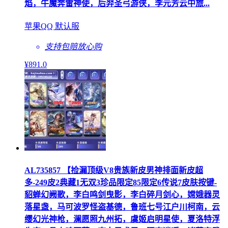
焰，牛魔奔雷神使，后羿圣弓游侠，李元芳云中旅...
苹果QQ 默认服
支持包赔
放心购
¥
891
.0
AL735857 【捡漏顶级V8贵族新皮男神排面新皮超
多-249皮2典藏1无双3珍品限定85限定6传说7皮肤按键-
貂蝉幻阙歌，李白鸣剑曳影，李白碎月剑心，嫦娥器灵
落星盏，马可波罗怪盗基德，鲁班七号江户川柯南，云
缨幻光神枪，澜愿照九州拓，虞姬启明星使，夏洛特浮