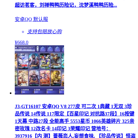
超访茗客，刘禅鸭鸭历险记，沈梦溪鸭鸭历险...
安卓QQ 默认服
支持包赔
放心购
¥
668
.0
J3-GT16107 安卓QQ V8 277皮 可二次 1典藏 1无双 3珍
品传说 14传说 117限定【百星印记 对抗路37段】16按键
1天幕 中路27段 全能高手 5553星币 1066英雄碎片 325亲
密玫瑰 12改名卡 14印记 3荣耀印记 营地号：
3937916【内 测】蔷薇恋人,妄想食味, 【珍品传说】怪盗