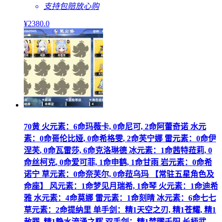
支持包赔
放心购
¥
2380
.0
70黄 火元素：6命玛薇卡, 0命尼可, 2命阿蕾奇诺 水元
素：0命哥伦比娅, 0命希格雯, 2命芙宁娜 雷元素：0命伊
涅芙, 0命瓦雷莎, 6命克洛琳德 冰元素：1命茜特菈莉, 0
命丝柯克, 0命爱可菲, 1命申鹤, 1命甘雨 岩元素：0命希
诺宁 草元素：0命奈芙尔, 0命菈乌玛 【常驻五星角色及
命座】 风元素：1命梦见月瑞希, 1命琴 火元素：1命迪希
雅 水元素：4命莫娜 雷元素：1命刻晴 冰元素：6命七七
草元素：2命提纳里 单手剑：精1天空之刃, 精1苍耀, 精1
赦罪, 精1静水流涌之辉 双手剑：精1焚曜千阳 长柄武