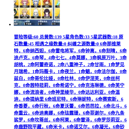
冒险等级:60 总黄数:139 5星角色数:33 5星武器数:18 原
石数量:45 相遇之缘数量:0 纠缠之源数量:0 6命那维莱
特，6命纳西妲，6命雷电将军，6命钟离，6命刻晴，6命
迪卢克，6命琴，4命七七，4命莫娜，3命枫原万叶，3命
胡桃，2命阿蕾奇诺，2命八重神子，2命甘雨，1命梦见
月瑞希，1命玛薇卡，1命夜兰，1命魈，0命法尔伽，0命
兹白，0命哥伦比娅，0命杜林，0命伊涅芙，0命丝柯
克，0命茜特菈莉，0命希诺宁，0命克洛琳德，0命芙宁
娜，0命流浪者，0命神里绫华，0命达达利亚，0命温
迪，0命提纳里 6命班尼特，6命琳妮特，6命赛索斯，6
命香菱，6命行秋，6命夏沃蕾，6命芭芭拉，6命北斗，6
命重云，6命迪奥娜，6命珐露珊，6命菲谢尔，6命九条
裟罗，6命坎蒂丝，6命柯莱，6命雷泽，6命罗莎莉亚，6
命鹿野院平藏，6命米卡，6命诺艾尔，6命凝光，6命砂