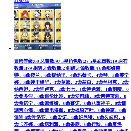
¥
1800
.0
冒险等级:60 总黄数:97 5星角色数:27 5星武器数:19 原石
数量:379 相遇之缘数量:2 纠缠之源数量:4 6命那维莱
特，6命夜兰，6命提纳里，4命玛薇卡，4命琴，3命芙宁
娜，3命神里绫华，3命莫娜，2命兹白，2命丝柯克，2命
纳西妲，2命迪卢克，2命七七，1命迪希雅，1命刻晴，0
命桑多涅，0命哥伦比娅，0命爱可菲，0命茜特菈莉，0
命希诺宁，0命娜维娅，0命赛诺，0命八重神子，0命珊
瑚宫心海，0命雷电将军，0命枫原万叶，0命钟离，0命
温迪 6命叶洛亚，6命爱诺，6命班尼特，6命久岐忍，6
命卡齐娜，6命塔利雅，6命香菱，6命行秋，6命夏洛