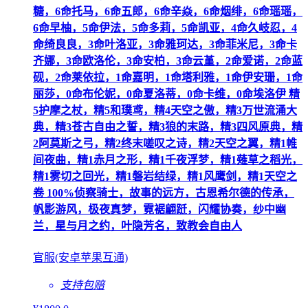
糖，6命托马，6命五郎，6命辛焱，6命烟绯，6命瑶瑶，
6命早柚，5命伊法，5命多莉，5命凯亚，4命久岐忍，4
命绮良良，3命叶洛亚，3命雅珂达，3命菲米尼，3命卡
齐娜，3命欧洛伦，3命安柏，3命云堇，2命爱诺，2命蓝
砚，2命莱依拉，1命嘉明，1命塔利雅，1命伊安珊，1命
丽莎，0命布伦妮，0命夏洛蒂，0命卡维，0命埃洛伊 精
5护摩之杖，精5和璞鸢，精4天空之傲，精3万世流涌大
典，精3苍古自由之誓，精3狼的末路，精3四风原典，精
2阿莫斯之弓，精2终末嗟叹之诗，精2天空之翼，精1帷
间夜曲，精1赤月之形，精1千夜浮梦，精1薙草之稻光，
精1雾切之回光，精1磐岩结绿，精1风鹰剑，精1天空之
卷 100%侦察骑士，故事的远方，古恩希尔德的传承，
帆影游风，极夜真梦，霓裾翩跹，闪耀协奏，纱中幽
兰，星与月之约，叶隐芳名，致教会自由人
官服(安卓苹果互通)
支持包赔