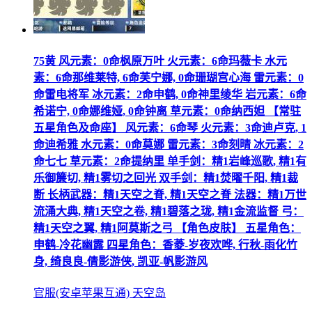
75黄 风元素：0命枫原万叶 火元素：6命玛薇卡 水元
素：6命那维莱特, 6命芙宁娜, 0命珊瑚宫心海 雷元素：0
命雷电将军 冰元素：2命申鹤, 0命神里绫华 岩元素：6命
希诺宁, 0命娜维娅, 0命钟离 草元素：0命纳西妲 【常驻
五星角色及命座】 风元素：6命琴 火元素：3命迪卢克, 1
命迪希雅 水元素：0命莫娜 雷元素：3命刻晴 冰元素：2
命七七 草元素：2命提纳里 单手剑：精1岩峰巡歌, 精1有
乐御簾切, 精1雾切之回光 双手剑：精1焚曜千阳, 精1裁
断 长柄武器：精1天空之脊, 精1天空之脊 法器：精1万世
流涌大典, 精1天空之卷, 精1碧落之珑, 精1金流监督 弓：
精1天空之翼, 精1阿莫斯之弓 【角色皮肤】 五星角色：
申鹤-冷花幽露 四星角色：香菱-岁夜欢哗, 行秋-雨化竹
身, 绮良良-倩影游侠, 凯亚-帆影游风
官服(安卓苹果互通) 天空岛