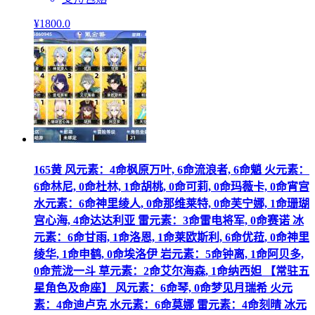
¥
1800
.0
165黄 风元素：4命枫原万叶, 6命流浪者, 6命魈 火元素：
6命林尼, 0命杜林, 1命胡桃, 0命可莉, 0命玛薇卡, 0命宵宫
水元素：6命神里绫人, 0命那维莱特, 0命芙宁娜, 1命珊瑚
宫心海, 4命达达利亚 雷元素：3命雷电将军, 0命赛诺 冰
元素：6命甘雨, 1命洛恩, 1命莱欧斯利, 6命优菈, 0命神里
绫华, 1命申鹤, 0命埃洛伊 岩元素：5命钟离, 1命阿贝多,
0命荒泷一斗 草元素：2命艾尔海森, 1命纳西妲 【常驻五
星角色及命座】 风元素：6命琴, 0命梦见月瑞希 火元
素：4命迪卢克 水元素：6命莫娜 雷元素：4命刻晴 冰元