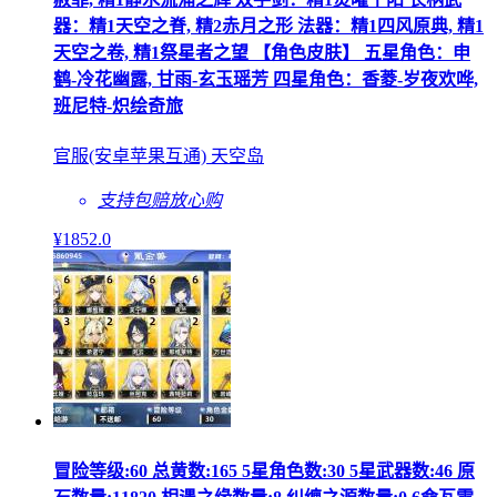
器：精1天空之脊, 精2赤月之形 法器：精1四风原典, 精1
天空之卷, 精1祭星者之望 【角色皮肤】 五星角色：申
鹤-冷花幽露, 甘雨-玄玉瑶芳 四星角色：香菱-岁夜欢哗,
班尼特-炽绘奇旅
官服(安卓苹果互通) 天空岛
支持包赔
放心购
¥
1852
.0
冒险等级:60 总黄数:165 5星角色数:30 5星武器数:46 原