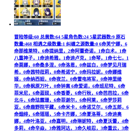
冒险等级:60 总黄数:64 5星角色数:24 5星武器数:9 原石
数量:468 相遇之缘数量:1 纠缠之源数量:0 6命芙宁娜，6
命那维莱特，6命提纳里，2命阿蕾奇诺，1命白术，1命
八重神子，1命迪希雅，1命迪卢克，1命琴，1命七七，1
命莫娜，0命桑多涅，0命洛恩，0命兹白，0命梦见月瑞
希，0命茜特菈莉，0命希诺宁，0命玛拉妮，0命娜维
娅，0命纳西妲，0命夜兰，0命雷电将军，0命神里绫
华，0命枫原万叶，0命钟离 6命爱诺，6命班尼特，6命
菲米尼，6命蓝砚，6命香菱，6命行秋，6命芭芭拉，6命
北斗，6命珐露珊，6命菲谢尔，6命柯莱，6命罗莎莉
亚，6命鹿野院平藏，6命米卡，6命诺艾尔，6命五郎，6
命烟绯，6命瑶瑶，5命卡齐娜，5命夏洛蒂，5命迪奥
娜，4命叶洛亚，4命嘉明，4命琳妮特，4命夏沃蕾，4命
多莉，4命辛焱，3命雅珂达，3命久岐忍，3命重云，3命