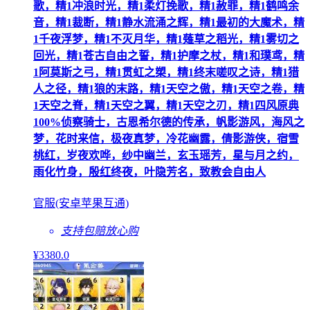
歌，精1冲浪时光，精1柔灯挽歌，精1赦罪，精1鹤鸣余
音，精1裁断，精1静水流涌之辉，精1最初的大魔术，精
1千夜浮梦，精1不灭月华，精1薙草之稻光，精1雾切之
回光，精1苍古自由之誓，精1护摩之杖，精1和璞鸢，精
1阿莫斯之弓，精1贯虹之槊，精1终末嗟叹之诗，精1猎
人之径，精1狼的末路，精1天空之傲，精1天空之卷，精
1天空之脊，精1天空之翼，精1天空之刃，精1四风原典
100%侦察骑士，古恩希尔德的传承，帆影游风，海风之
梦，花时来信，极夜真梦，冷花幽露，倩影游侠，宿雪
桃红，岁夜欢哗，纱中幽兰，玄玉瑶芳，星与月之约，
雨化竹身，殷红终夜，叶隐芳名，致教会自由人
官服(安卓苹果互通)
支持包赔
放心购
¥
3380
.0