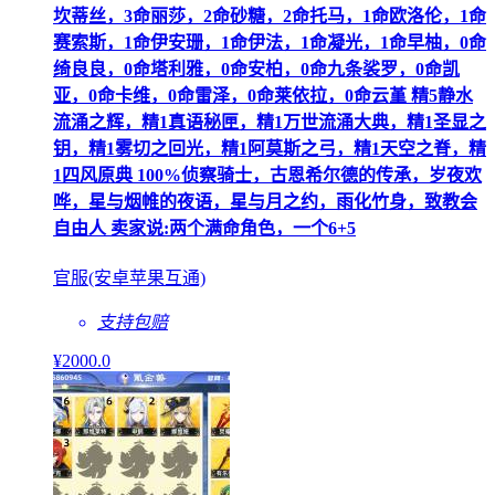
坎蒂丝，3命丽莎，2命砂糖，2命托马，1命欧洛伦，1命
赛索斯，1命伊安珊，1命伊法，1命凝光，1命早柚，0命
绮良良，0命塔利雅，0命安柏，0命九条裟罗，0命凯
亚，0命卡维，0命雷泽，0命莱依拉，0命云堇 精5静水
流涌之辉，精1真语秘匣，精1万世流涌大典，精1圣显之
钥，精1雾切之回光，精1阿莫斯之弓，精1天空之脊，精
1四风原典 100%侦察骑士，古恩希尔德的传承，岁夜欢
哗，星与烟帷的夜语，星与月之约，雨化竹身，致教会
自由人 卖家说:两个满命角色，一个6+5
官服(安卓苹果互通)
支持包赔
¥
2000
.0