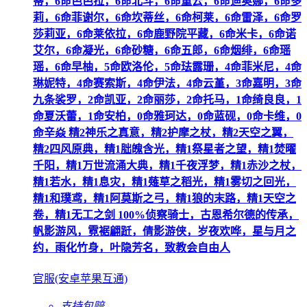
蒂，6命芭芭拉，6命北斗，6命重云，6命迪奥娜，6命多
莉，6命菲谢尔，6命坎蒂丝，6命柯莱，6命雷泽，6命罗
莎莉亚，6命莱依拉，6命鹿野院平藏，6命米卡，6命诺
艾尔，6命凝光，6命砂糖，6命五郎，6命烟绯，6命瑶
瑶，6命早柚，5命欧洛伦，5命珐露珊，4命菲米尼，4命
琳妮特，4命赛索斯，4命伊法，4命云堇，3命嘉明，3命
九条裟罗，2命凯亚，2命丽莎，2命托马，1命绮良良，1
命夏沃蕾，1命安柏，0命雅珂达，0命蓝砚，0命卡维，0
命辛焱 精2神乐之真意，精2护摩之杖，精2天空之翼，
精2四风原典，精1朏魄含光，精1祭星者之望，精1焚曜
千阳，精1万世流涌大典，精1千夜浮梦，精1赤沙之杖，
精1若水，精1息灾，精1薙草之稻光，精1雾切之回光，
精1和璞鸢，精1阿莫斯之弓，精1狼的末路，精1天空之
卷，精1无工之剑 100%侦察骑士，古恩希尔德的传承，
帆影游风，霓裾翩跹，倩影游侠，岁夜欢哗，星与月之
约，雨化竹身，叶隐芳名，致教会自由人
官服(安卓苹果互通)
支持包赔