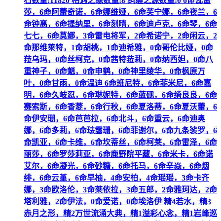
石数量:11820 相遇之缘数量:8 纠缠之源数量:0 6命瓦雷
莎，6命阿蕾奇诺，6命娜维娅，6命芙宁娜，6命夜兰，6
命钟离，6命提纳里，6命刻晴，6命迪卢克，6命琴，6命
七七，6命莫娜，3命雷电将军，2命希诺宁，2命闲云，2
命那维莱特，1命胡桃，1命迪希雅，0命哥伦比娅，0命
菈乌玛，0命丝柯克，0命茜特菈莉，0命纳西妲，0命八
重神子，0命魈，0命申鹤，0命神里绫华，0命枫原万
叶，0命甘雨，0命温迪 6命班尼特，6命菲米尼，6命嘉
明，6命久岐忍，6命琳妮特，6命蓝砚，6命绮良良，6命
赛索斯，6命香菱，6命行秋，6命夏洛蒂，6命夏沃蕾，6
命伊安珊，6命芭芭拉，6命北斗，6命重云，6命迪奥
娜，6命多莉，6命珐露珊，6命菲谢尔，6命九条裟罗，6
命凯亚，6命卡维，6命坎蒂丝，6命柯莱，6命雷泽，6命
丽莎，6命罗莎莉亚，6命鹿野院平藏，6命米卡，6命诺
艾尔，6命凝光，6命砂糖，6命托马，6命辛焱，6命烟
绯，6命云堇，6命早柚，4命安柏，4命瑶瑶，3命卡齐
娜，3命欧洛伦，3命莱依拉，3命五郎，2命雅珂达，2命
塔利雅，2命伊法，0命爱诺，0命埃洛伊 精4若水，精3
赤月之形，精2万世流涌大典，精1溢彩心念，精1岩峰巡