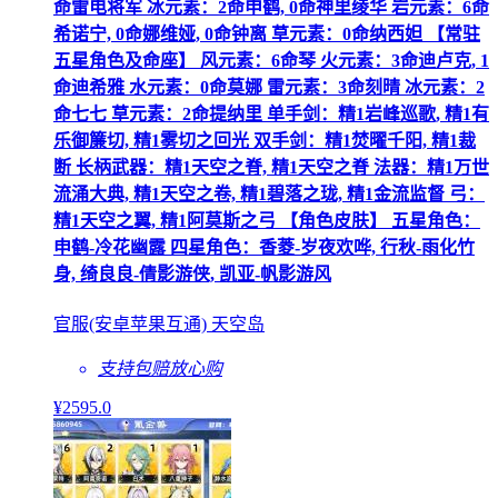
命雷电将军 冰元素：2命申鹤, 0命神里绫华 岩元素：6命
希诺宁, 0命娜维娅, 0命钟离 草元素：0命纳西妲 【常驻
五星角色及命座】 风元素：6命琴 火元素：3命迪卢克, 1
命迪希雅 水元素：0命莫娜 雷元素：3命刻晴 冰元素：2
命七七 草元素：2命提纳里 单手剑：精1岩峰巡歌, 精1有
乐御簾切, 精1雾切之回光 双手剑：精1焚曜千阳, 精1裁
断 长柄武器：精1天空之脊, 精1天空之脊 法器：精1万世
流涌大典, 精1天空之卷, 精1碧落之珑, 精1金流监督 弓：
精1天空之翼, 精1阿莫斯之弓 【角色皮肤】 五星角色：
申鹤-冷花幽露 四星角色：香菱-岁夜欢哗, 行秋-雨化竹
身, 绮良良-倩影游侠, 凯亚-帆影游风
官服(安卓苹果互通) 天空岛
支持包赔
放心购
¥
2595
.0