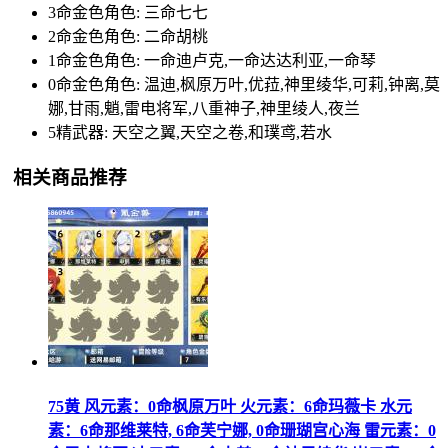
3命金色角色: 三命七七
2命金色角色: 二命胡桃
1命金色角色: 一命迪卢克,一命达达利亚,一命琴
0命金色角色: 温迪,枫原万叶,优菈,神里绫华,可莉,钟离,莫
娜,甘雨,魈,雷电将军,八重神子,神里绫人,夜兰
5精武器: 天空之翼,天空之卷,和璞鸢,若水
相关商品推荐
75黄 风元素：0命枫原万叶 火元素：6命玛薇卡 水元
素：6命那维莱特, 6命芙宁娜, 0命珊瑚宫心海 雷元素：0