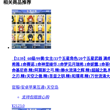
相关商品推荐
【5139】60级/99黄/女主/33个五星角色/20个五星武器
希雅,1命赛诺,1命神里绫华,1命梦见月瑞希,1命妮露,1命哥
命基尼奇,精2阿莫斯之弓,精1静水流涌之辉,精1超越之匙,精
之刃,精1天空之傲,精1圣显之钥,精1和璞鸢,精1万世流涌
官服(安卓苹果互通) 天空岛
支持包赔
放心购
¥
2123
.0