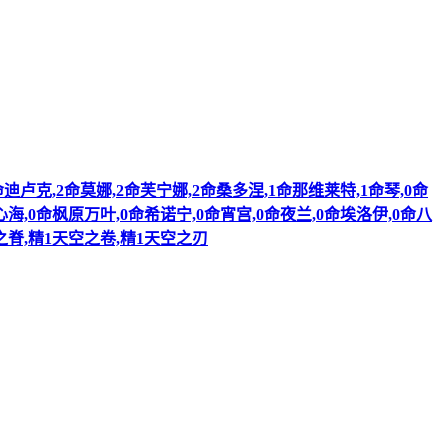
迪卢克,2命莫娜,2命芙宁娜,2命桑多涅,1命那维莱特,1命琴,0命
海,0命枫原万叶,0命希诺宁,0命宵宫,0命夜兰,0命埃洛伊,0命八
之脊,精1天空之卷,精1天空之刃