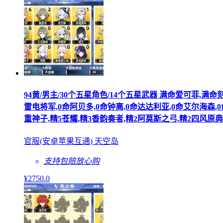
94黄/男主/30个五星角色/14个五星武器 满命爱可菲,满命
雷电将军,0命阿贝多,0命钟离,0命达达利亚,0命艾尔海森,0
重神子,精5苍耀,精3香韵奏者,精2阿莫斯之弓,精2四风原典
官服(安卓苹果互通) 天空岛
支持包赔
放心购
¥
2750
.0