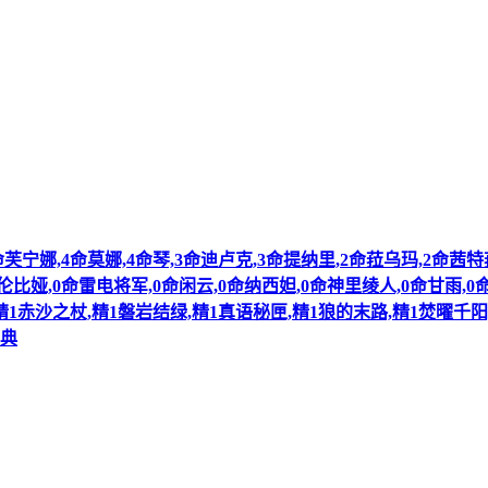
 满命芙宁娜,4命莫娜,4命琴,3命迪卢克,3命提纳里,2命菈乌玛,2命茜
伦比娅,0命雷电将军,0命闲云,0命纳西妲,0命神里绫人,0命甘雨,0命
1赤沙之杖,精1磐岩结绿,精1真语秘匣,精1狼的末路,精1焚曜千阳
大典