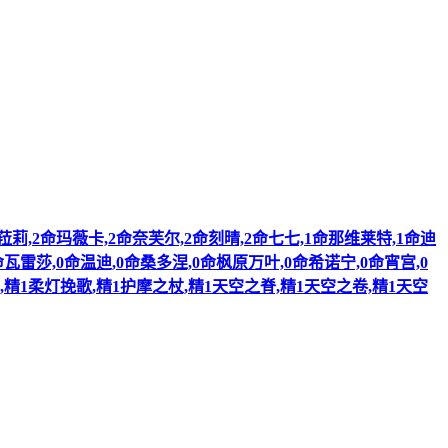
特菈莉,2命玛薇卡,2命奈芙尔,2命刻晴,2命七七,1命那维莱特,1命迪
瓦雷莎,0命温迪,0命桑多涅,0命枫原万叶,0命希诺宁,0命宵宫,0
,精1柔灯挽歌,精1护摩之杖,精1天空之脊,精1天空之卷,精1天空