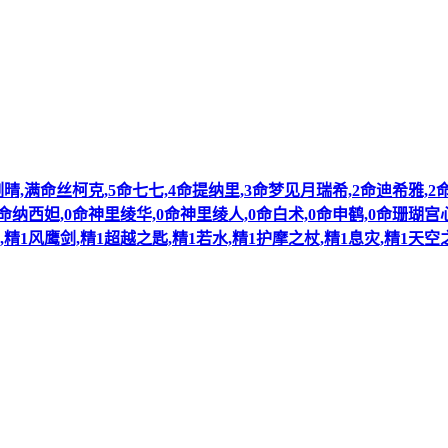
刻晴,满命丝柯克,5命七七,4命提纳里,3命梦见月瑞希,2命迪希雅,2命
命纳西妲,0命神里绫华,0命神里绫人,0命白术,0命申鹤,0命珊瑚宫心
,精1风鹰剑,精1超越之匙,精1若水,精1护摩之杖,精1息灾,精1天空