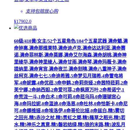
支持包赔
放心购
¥
17902
.0
60级/410黄/女主/52个五星角色/104个五星武器 满命魈,满
命钟离,满命那维莱特,满命迪卢克,满命达达利亚,满命赛
诺,满命菲林斯,满命莫娜,满命艾尔海森,满命胡桃,满命神
里绫华,满命神里绫人,满命甘雨,满命琴,满命玛薇卡,满命
提纳里,满命宵宫,满命夜兰,满命刻晴,满命八重神子,满命
丝柯克,满命七七,5命迪希雅,5命梦见月瑞希,4命雷电将
军,4命妮露,4命优菈,3命申鹤,2命莉奈娅,2命茜特菈莉,2命
芙宁娜,2命纳西妲,2命爱可菲,2命枫原万叶,2命希诺宁,1
命荒泷一斗,1命白术,1命可莉,0命菈乌玛,0命珊瑚宫心
海,0命玛拉妮,0命温迪,0命洛恩,0命杜林,0命恰斯卡,0命尼
可,0命娜维娅,0命埃洛伊,0命哥伦比娅,0命兹白,精5雾切
之回光,精5赤沙之杖,精5贯虹之槊,精5薙草之稻光,精5若
水,精5神乐之真意,精5磐岩结绿,精5狼的末路,精5波乱月