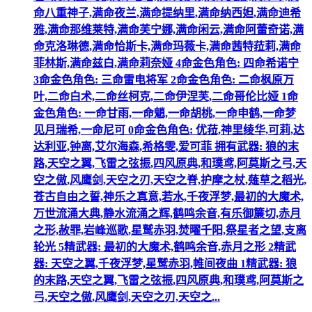
命八重神子,满命夜兰,满命提纳里,满命纳西妲,满命迪希
雅,满命那维莱特,满命芙宁娜,满命闲云,满命阿蕾奇诺,满
命克洛琳德,满命恰斯卡,满命玛薇卡,满命茜特菈莉,满命
菲林斯,满命兹白,满命莉奈娅 4命金色角色: 四命希诺宁
3命金色角色: 三命雷电将军 2命金色角色: 二命枫原万
叶,二命白术,二命丝柯克,二命伊涅芙,二命哥伦比娅 1命
金色角色: 一命甘雨,一命魈,一命胡桃,一命申鹤,一命梦
见月瑞希,一命尼可 0命金色角色: 优菈,神里绫华,可莉,达
达利亚,钟离,艾尔海森,希格雯,爱可菲 拥有武器: 狼的末
路,天空之翼,飞雷之弦振,四风原典,和璞鸢,阿莫斯之弓,天
空之傲,风鹰剑,天空之刃,天空之脊,护摩之杖,薙草之稻光,
苍古自由之誓,神乐之真意,若水,千夜浮梦,最初的大魔术,
万世流涌大典,静水流涌之辉,鹤鸣余音,有乐御簾切,赤月
之形,赦罪,岩峰巡歌,星鹫赤羽,焚曜千阳,祭星者之望,支离
轮光 5精武器: 最初的大魔术,鹤鸣余音,赤月之形 2精武
器: 天空之翼,千夜浮梦,星鹫赤羽,帷间夜曲 1精武器: 狼
的末路,天空之翼,飞雷之弦振,四风原典,和璞鸢,阿莫斯之
弓,天空之傲,风鹰剑,天空之刃,天空之...