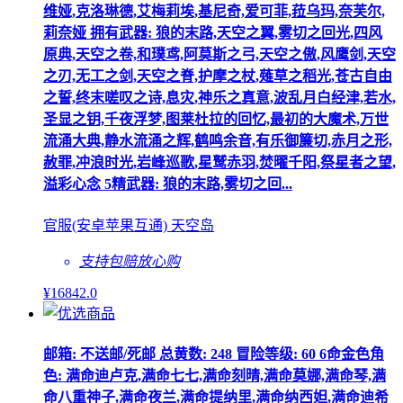
维娅,克洛琳德,艾梅莉埃,基尼奇,爱可菲,菈乌玛,奈芙尔,
莉奈娅 拥有武器: 狼的末路,天空之翼,雾切之回光,四风
原典,天空之卷,和璞鸢,阿莫斯之弓,天空之傲,风鹰剑,天空
之刃,无工之剑,天空之脊,护摩之杖,薙草之稻光,苍古自由
之誓,终末嗟叹之诗,息灾,神乐之真意,波乱月白经津,若水,
圣显之钥,千夜浮梦,图莱杜拉的回忆,最初的大魔术,万世
流涌大典,静水流涌之辉,鹤鸣余音,有乐御簾切,赤月之形,
赦罪,冲浪时光,岩峰巡歌,星鹫赤羽,焚曜千阳,祭星者之望,
溢彩心念 5精武器: 狼的末路,雾切之回...
官服(安卓苹果互通) 天空岛
支持包赔
放心购
¥
16842
.0
邮箱: 不送邮/死邮 总黄数: 248 冒险等级: 60 6命金色角
色: 满命迪卢克,满命七七,满命刻晴,满命莫娜,满命琴,满
命八重神子,满命夜兰,满命提纳里,满命纳西妲,满命迪希