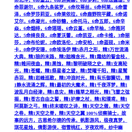
命北斗，6命重云，6命迪奥娜，6命多莉，6命珐露珊，6
命菲谢尔，6命九条裟罗，6命坎蒂丝，6命柯莱，6命雷
泽，6命罗莎莉亚，6命莱依拉，6命鹿野院平藏，6命诺
艾尔，6命凝光，6命砂糖，6命托马，6命五郎，6命辛
焱，6命烟绯，6命瑶瑶，6命云堇，6命早柚，5命雅珂
达，5命绮良良，4命夏沃蕾，4命凯亚，4命卡维，3命丽
莎，2命布伦妮，2命欧洛伦，2命安柏，1命蓝砚，1命米
卡，0命伊安珊，0命埃洛伊 精5赤月之形，精3万世流涌
大典，精3狼的末路，精2朏魄含光，精1霜结的誓金枝，
精1帷间夜曲，精1黑蚀，精1黎明破晓之史，精1支离轮
光，精1苍耀，精1祭星者之望，精1焚曜千阳，精1星鹫
赤羽，精1岩峰巡歌，精1冲浪时光，精1有乐御簾切，精
1静水流涌之辉，精1最初的大魔术，精1千夜浮梦，精1
波乱月白经津，精1息灾，精1薙草之稻光，精1飞雷之弦
振，精1苍古自由之誓，精1护摩之杖，精1和璞鸢，精1
阿莫斯之弓，精1终末嗟叹之诗，精1天空之傲，精1天空
之卷，精1天空之脊，精1天空之翼 100%侦察骑士，故
事的远方，古恩希尔德的传承，帆影游风，极夜真梦，
琪花星烛，倩影游侠，宿雪桃红，岁夜欢哗，纱中幽