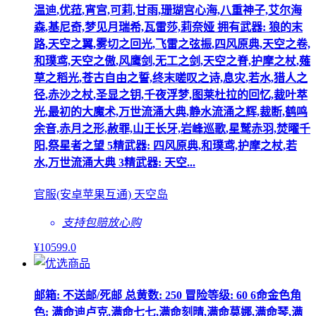
温迪,优菈,宵宫,可莉,甘雨,珊瑚宫心海,八重神子,艾尔海
森,基尼奇,梦见月瑞希,瓦雷莎,莉奈娅 拥有武器: 狼的末
路,天空之翼,雾切之回光,飞雷之弦振,四风原典,天空之卷,
和璞鸢,天空之傲,风鹰剑,无工之剑,天空之脊,护摩之杖,薙
草之稻光,苍古自由之誓,终末嗟叹之诗,息灾,若水,猎人之
径,赤沙之杖,圣显之钥,千夜浮梦,图莱杜拉的回忆,裁叶萃
光,最初的大魔术,万世流涌大典,静水流涌之辉,裁断,鹤鸣
余音,赤月之形,赦罪,山王长牙,岩峰巡歌,星鹫赤羽,焚曜千
阳,祭星者之望 5精武器: 四风原典,和璞鸢,护摩之杖,若
水,万世流涌大典 3精武器: 天空...
官服(安卓苹果互通) 天空岛
支持包赔
放心购
¥
10599
.0
邮箱: 不送邮/死邮 总黄数: 250 冒险等级: 60 6命金色角
色: 满命迪卢克,满命七七,满命刻晴,满命莫娜,满命琴,满