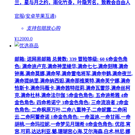
兰，星与月之约，雨化竹身，叶隐芳名，致教会自由人
官服(安卓苹果互通)
支持包赔
放心购
¥
12000
.0
邮箱: 送网易邮箱 总黄数: 339 冒险等级: 60 6命金色角
色: 满命迪卢克,满命神里绫华,满命七七,满命刻晴,满命
钟离,满命莫娜,满命琴,满命雷电将军,满命申鹤,满命夜兰,
满命提纳里,满命纳西妲,满命那维莱特,满命芙宁娜,满命
恰斯卡,满命玛薇卡,满命茜特菈莉,满命瓦雷莎,满命丝柯
克,满命杜林,满命法尔伽 5命金色角色: 五命迪希雅 4命
金色角色: 四命希诺宁 3命金色角色: 三命流浪者 2命金
色角色: 二命枫原万叶,二命八重神子,二命妮露,二命闲
云,二命阿蕾奇诺 1命金色角色: 一命温迪,一命甘雨,一命
胡桃,一命玛拉妮,一命梦见月瑞希 0命金色角色: 优菈,宵
宫,可莉,达达利亚,魈,珊瑚宫心海,艾尔海森,白术,林尼,娜