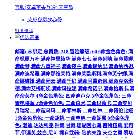
官服(安卓苹果互通) 天空岛
支持包赔
放心购
¥
13086
.0
邮箱: 未绑定 总黄数: 318 冒险等级: 60 6命金色角色: 满
命枫原万叶,满命神里绫华,满命七七,满命刻晴,满命莫娜,
满命琴,满命八重神子,满命夜兰,满命提纳里,满命纳西妲,
满命迪希雅,满命那维莱特,满命莱欧斯利,满命芙宁娜,满
命娜维娅,满命闲云,满命千织,满命阿蕾奇诺,满命克洛琳
德,满命艾梅莉埃,满命玛拉妮,满命希诺宁,满命恰斯卡,满
命奈芙尔 4命金色角色: 四命迪卢克 3命金色角色: 三命
雷电将军 2命金色角色: 二命白术,二命玛薇卡,二命梦见
月瑞希,二命菈乌玛,二命菲林斯,二命杜林,二命哥伦比娅
1命金色角色: 一命胡桃,一命申鹤,一命妮露 0命金色角
色: 温迪,达达利亚,钟离,甘雨,珊瑚宫心海,茜特菈莉,爱可
菲,伊涅芙,兹白,尼可 拥有武器: 狼的末路,天空之翼,雾切