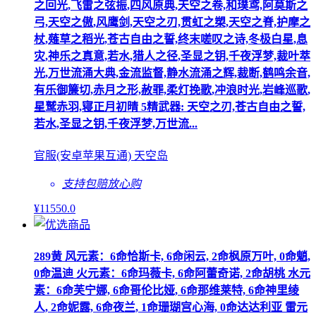
之回光,飞雷之弦振,四风原典,天空之卷,和璞鸢,阿莫斯之
弓,天空之傲,风鹰剑,天空之刃,贯虹之槊,天空之脊,护摩之
杖,薙草之稻光,苍古自由之誓,终末嗟叹之诗,冬极白星,息
灾,神乐之真意,若水,猎人之径,圣显之钥,千夜浮梦,裁叶萃
光,万世流涌大典,金流监督,静水流涌之辉,裁断,鹤鸣余音,
有乐御簾切,赤月之形,赦罪,柔灯挽歌,冲浪时光,岩峰巡歌,
星鹫赤羽,寝正月初晴 5精武器: 天空之刃,苍古自由之誓,
若水,圣显之钥,千夜浮梦,万世流...
官服(安卓苹果互通) 天空岛
支持包赔
放心购
¥
11550
.0
289黄 风元素：6命恰斯卡, 6命闲云, 2命枫原万叶, 0命魈,
0命温迪 火元素：6命玛薇卡, 6命阿蕾奇诺, 2命胡桃 水元
素：6命芙宁娜, 6命哥伦比娅, 6命那维莱特, 6命神里绫
人, 2命妮露, 6命夜兰, 1命珊瑚宫心海, 0命达达利亚 雷元