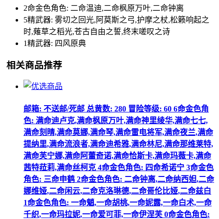
2命金色角色: 二命温迪,二命枫原万叶,二命钟离
5精武器: 雾切之回光,阿莫斯之弓,护摩之杖,松籁响起之
时,薙草之稻光,苍古自由之誓,终末嗟叹之诗
1精武器: 四风原典
相关商品推荐
邮箱: 不送邮/死邮 总黄数: 280 冒险等级: 60 6命金色角
色: 满命迪卢克,满命枫原万叶,满命神里绫华,满命七七,
满命刻晴,满命莫娜,满命琴,满命雷电将军,满命夜兰,满命
提纳里,满命流浪者,满命迪希雅,满命林尼,满命那维莱特,
满命芙宁娜,满命阿蕾奇诺,满命恰斯卡,满命玛薇卡,满命
茜特菈莉,满命丝柯克 4命金色角色: 四命希诺宁 3命金色
角色: 三命申鹤 2命金色角色: 二命钟离,二命纳西妲,二命
娜维娅,二命闲云,二命克洛琳德,二命哥伦比娅,二命兹白
1命金色角色: 一命魈,一命胡桃,一命妮露,一命白术,一命
千织,一命玛拉妮,一命爱可菲,一命伊涅芙 0命金色角色: