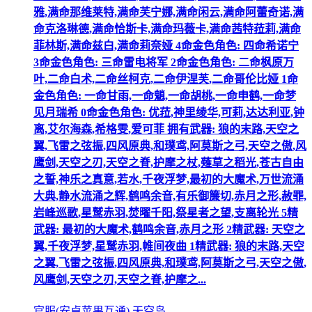
雅,满命那维莱特,满命芙宁娜,满命闲云,满命阿蕾奇诺,满
命克洛琳德,满命恰斯卡,满命玛薇卡,满命茜特菈莉,满命
菲林斯,满命兹白,满命莉奈娅 4命金色角色: 四命希诺宁
3命金色角色: 三命雷电将军 2命金色角色: 二命枫原万
叶,二命白术,二命丝柯克,二命伊涅芙,二命哥伦比娅 1命
金色角色: 一命甘雨,一命魈,一命胡桃,一命申鹤,一命梦
见月瑞希 0命金色角色: 优菈,神里绫华,可莉,达达利亚,钟
离,艾尔海森,希格雯,爱可菲 拥有武器: 狼的末路,天空之
翼,飞雷之弦振,四风原典,和璞鸢,阿莫斯之弓,天空之傲,风
鹰剑,天空之刃,天空之脊,护摩之杖,薙草之稻光,苍古自由
之誓,神乐之真意,若水,千夜浮梦,最初的大魔术,万世流涌
大典,静水流涌之辉,鹤鸣余音,有乐御簾切,赤月之形,赦罪,
岩峰巡歌,星鹫赤羽,焚曜千阳,祭星者之望,支离轮光 5精
武器: 最初的大魔术,鹤鸣余音,赤月之形 2精武器: 天空之
翼,千夜浮梦,星鹫赤羽,帷间夜曲 1精武器: 狼的末路,天空
之翼,飞雷之弦振,四风原典,和璞鸢,阿莫斯之弓,天空之傲,
风鹰剑,天空之刃,天空之脊,护摩之...
官服(安卓苹果互通) 天空岛