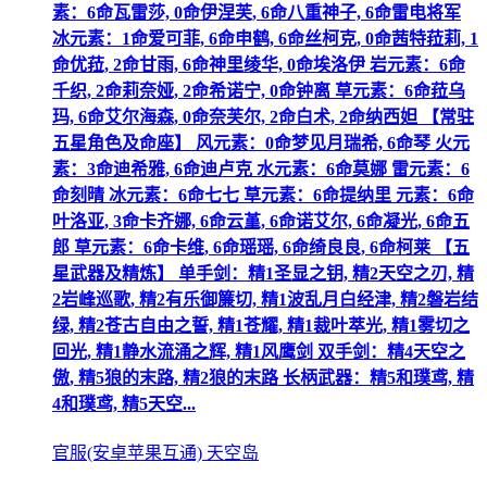
素：6命瓦雷莎, 0命伊涅芙, 6命八重神子, 6命雷电将军
冰元素：1命爱可菲, 6命申鹤, 6命丝柯克, 0命茜特菈莉, 1
命优菈, 2命甘雨, 6命神里绫华, 0命埃洛伊 岩元素：6命
千织, 2命莉奈娅, 2命希诺宁, 0命钟离 草元素：6命菈乌
玛, 6命艾尔海森, 0命奈芙尔, 2命白术, 2命纳西妲 【常驻
五星角色及命座】 风元素：0命梦见月瑞希, 6命琴 火元
素：3命迪希雅, 6命迪卢克 水元素：6命莫娜 雷元素：6
命刻晴 冰元素：6命七七 草元素：6命提纳里 元素：6命
叶洛亚, 3命卡齐娜, 6命云堇, 6命诺艾尔, 6命凝光, 6命五
郎 草元素：6命卡维, 6命瑶瑶, 6命绮良良, 6命柯莱 【五
星武器及精炼】 单手剑：精1圣显之钥, 精2天空之刃, 精
2岩峰巡歌, 精2有乐御簾切, 精1波乱月白经津, 精2磐岩结
绿, 精2苍古自由之誓, 精1苍耀, 精1裁叶萃光, 精1雾切之
回光, 精1静水流涌之辉, 精1风鹰剑 双手剑：精4天空之
傲, 精5狼的末路, 精2狼的末路 长柄武器：精5和璞鸢, 精
4和璞鸢, 精5天空...
官服(安卓苹果互通) 天空岛