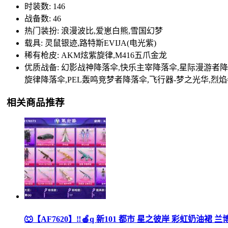
时装数: 146
战备数: 46
热门装扮: 浪漫波比,爱崽白熊,雪国幻梦
载具: 灵鼠银迹,路特斯EVIJA(电光紫)
稀有枪皮: AKM炫紫旋律,M416五爪金龙
优质战备: 幻影战神降落伞,快乐主宰降落伞,星际漫游者
旋律降落伞,PEL轰鸣竞梦者降落伞,飞行器-梦之光华,烈
相关商品推荐
🐺【AF7620】‼🍎q 新101 都市 星之彼岸 彩虹奶油裙