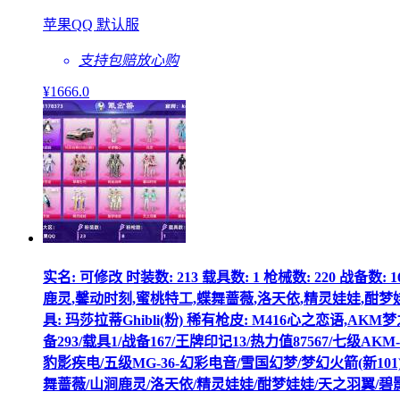
苹果QQ 默认服
支持包赔
放心购
¥
1666
.0
实名: 可修改 时装数: 213 载具数: 1 枪械数: 220 
鹿灵,馨动时刻,蜜桃特工,蝶舞蔷薇,洛天依,精灵娃娃,酣梦
具: 玛莎拉蒂Ghibli(粉) 稀有枪皮: M416心之恋语,AKM
备293/载具1/战备167/王牌印记13/热力值87567/七级A
豹影疾电/五级MG-36-幻彩电音/雪国幻梦/梦幻火箭(新1
舞蔷薇/山涧鹿灵/洛天依/精灵娃娃/酣梦娃娃/天之羽翼/碧影闪光