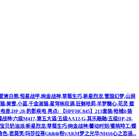
浪漫波比,爱崽白熊,恒星战甲,绚金战神,草莓生巧,新星烈龙,雪国幻梦,山涧
猫,美雪,小蓝,千金淑猫,星穹咏叹调,狂魅哈莉,羊梦糖心,花灵 载
音,DP-28-豹影疾电 亮点: 【HPFHC845】213套装/枪械8/装
战神/六级M417-第五大道/五级AA12-G-其乐融融/五级DP-28-
比/宝贝奶油派/新星烈龙/草莓生巧/绚金战神/馨动时刻/蜜桃特工/蝶
莫笑/玛莎拉蒂Ghibli(粉)/AKM梦之光华/M416心之恋语...