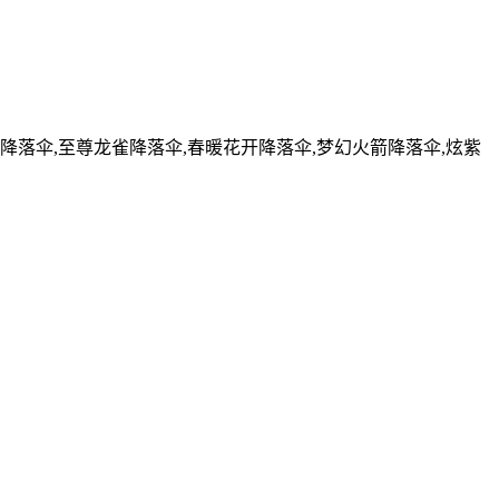
贝降落伞,至尊龙雀降落伞,春暖花开降落伞,梦幻火箭降落伞,炫紫