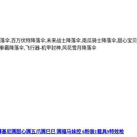
降落伞,百万伏特降落伞,未来战士降落伞,南瓜骑士降落伞,甜心宝
焰拳霸降落伞,飞行器-机甲封神,风花雪月降落伞
 兰博基尼🈵甜心🈵五爪🈵巳巳 🈵福马妹控 6粉装1载具9特效枪