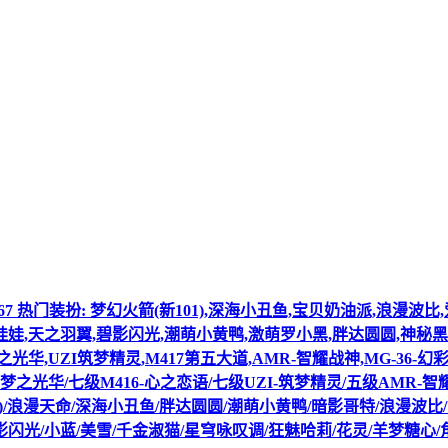
战备数: 167 热门装扮: 梦幻火箭(新101),深海小丑鱼,宝贝奶油派,
娃娃,天之羽翼,碧影闪光,潮萌小黄鸭,激萌罗小黑,胖达圆圆,神秘黑
梦之光华,UZI筑梦精灵,M417第五大道,AMR-智耀战神,MG-36-幻彩电
KM-梦之光华/七级M416-心之恋语/七级UZI-筑梦精灵/五级AMR-智耀
01)/浪漫天命/深海小丑鱼/胖达圆圆/潮萌小黄鸭/暗影哥特/浪漫波
/小蓝/美雪/千金淑猫/星穹咏叹调/狂魅哈莉/花灵/羊梦糖心/角色-君