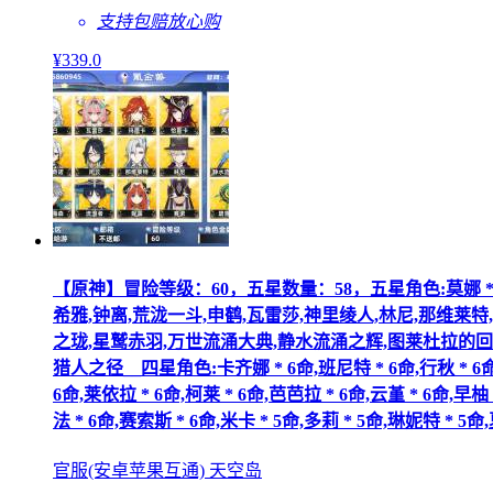
支持包赔
放心购
¥
339
.0
【原神】冒险等级：60，五星数量：58，五星角色:莫娜 * 6命,琴
希雅,钟离,荒泷一斗,申鹤,瓦雷莎,神里绫人,林尼,那维莱特,
之珑,星鹫赤羽,万世流涌大典,静水流涌之辉,图莱杜拉的回
猎人之径__四星角色:卡齐娜 * 6命,班尼特 * 6命,行秋 * 6命,九
6命,莱依拉 * 6命,柯莱 * 6命,芭芭拉 * 6命,云堇 * 6命,早柚 
法 * 6命,赛索斯 * 6命,米卡 * 5命,多莉 * 5命,琳妮特 * 5命,
官服(安卓苹果互通) 天空岛