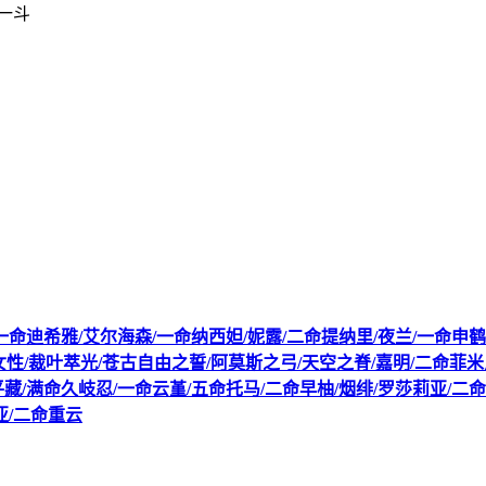
泷一斗
白术/一命迪希雅/艾尔海森/一命纳西妲/妮露/二命提纳里/夜兰/一命申
·女性/裁叶萃光/苍古自由之誓/阿莫斯之弓/天空之脊/嘉明/二命菲
藏/满命久岐忍/一命云堇/五命托马/二命早柚/烟绯/罗莎莉亚/二命
亚/二命重云