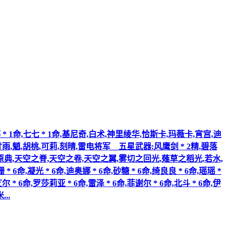
 * 1命,七七 * 1命,基尼奇,白术,神里绫华,恰斯卡,玛薇卡,宵宫,迪
,魈,胡桃,可莉,刻晴,雷电将军__五星武器:风鹰剑 * 2精,碧落
典,天空之脊,天空之卷,天空之翼,雾切之回光,薙草之稻光,若水,
 6命,凝光 * 6命,迪奥娜 * 6命,砂糖 * 6命,绮良良 * 6命,瑶瑶 *
艾尔 * 6命,罗莎莉亚 * 6命,雷泽 * 6命,菲谢尔 * 6命,北斗 * 6命,伊
...