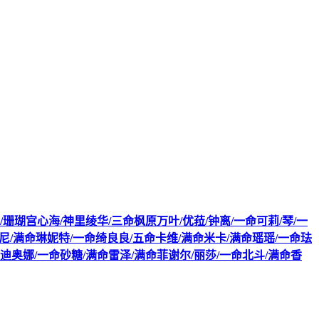
鹤/珊瑚宫心海/神里绫华/三命枫原万叶/优菈/钟离/一命可莉/琴/一
米尼/满命琳妮特/一命绮良良/五命卡维/满命米卡/满命瑶瑶/一命珐
迪奥娜/一命砂糖/满命雷泽/满命菲谢尔/丽莎/一命北斗/满命香