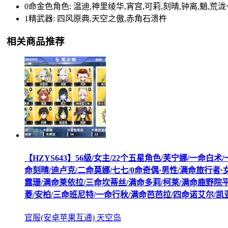
0命金色角色: 温迪,神里绫华,宵宫,可莉,刻晴,钟离,魈,荒
1精武器: 四风原典,天空之傲,赤角石溃杵
相关商品推荐
【HZYS643】56级/女主/22个五星角色/芙宁娜/一命
命刻晴/迪卢克/二命莫娜/七七/0命奇偶·男性/满命旅行者
露珊/满命莱依拉/三命坎蒂丝/满命多莉/柯莱/满命鹿野院平
菱/安柏/三命班尼特/一命行秋/满命芭芭拉/四命诺艾尔/凯
官服(安卓苹果互通) 天空岛