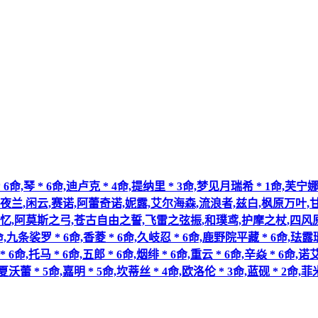
 * 6命,迪卢克 * 4命,提纳里 * 3命,梦见月瑞希 * 1命,芙宁娜
夜兰,闲云,赛诺,阿蕾奇诺,妮露,艾尔海森,流浪者,兹白,枫原万叶,甘雨
忆,阿莫斯之弓,苍古自由之誓,飞雷之弦振,和璞鸢,护摩之杖,四风原
条裟罗 * 6命,香菱 * 6命,久岐忍 * 6命,鹿野院平藏 * 6命,珐露珊 *
* 6命,托马 * 6命,五郎 * 6命,烟绯 * 6命,重云 * 6命,辛焱 * 6命,诺
夏沃蕾 * 5命,嘉明 * 5命,坎蒂丝 * 4命,欧洛伦 * 3命,蓝砚 * 2命,菲米