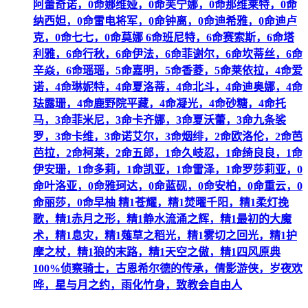
阿蕾奇诺，0命娜维娅，0命芙宁娜，0命那维莱特，0命
纳西妲，0命雷电将军，0命钟离，0命迪希雅，0命迪卢
克，0命七七，0命莫娜 6命班尼特，6命赛索斯，6命塔
利雅，6命行秋，6命伊法，6命菲谢尔，6命坎蒂丝，6命
辛焱，6命瑶瑶，5命嘉明，5命香菱，5命莱依拉，4命爱
诺，4命琳妮特，4命夏洛蒂，4命北斗，4命迪奥娜，4命
珐露珊，4命鹿野院平藏，4命凝光，4命砂糖，4命托
马，3命菲米尼，3命卡齐娜，3命夏沃蕾，3命九条裟
罗，3命卡维，3命诺艾尔，3命烟绯，2命欧洛伦，2命芭
芭拉，2命柯莱，2命五郎，1命久岐忍，1命绮良良，1命
伊安珊，1命多莉，1命凯亚，1命雷泽，1命罗莎莉亚，0
命叶洛亚，0命雅珂达，0命蓝砚，0命安柏，0命重云，0
命丽莎，0命早柚 精1苍耀，精1焚曜千阳，精1柔灯挽
歌，精1赤月之形，精1静水流涌之辉，精1最初的大魔
术，精1息灾，精1薙草之稻光，精1雾切之回光，精1护
摩之杖，精1狼的末路，精1天空之傲，精1四风原典
100%侦察骑士，古恩希尔德的传承，倩影游侠，岁夜欢
哗，星与月之约，雨化竹身，致教会自由人