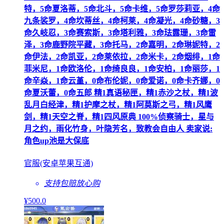
特，5命夏洛蒂，5命北斗，5命卡维，5命罗莎莉亚，4命
九条裟罗，4命坎蒂丝，4命柯莱，4命凝光，4命砂糖，3
命久岐忍，3命赛索斯，3命塔利雅，3命珐露珊，3命雷
泽，3命鹿野院平藏，3命托马，2命嘉明，2命琳妮特，2
命伊法，2命凯亚，2命莱依拉，2命米卡，2命烟绯，1命
菲米尼，1命欧洛伦，1命绮良良，1命安柏，1命丽莎，1
命辛焱，1命云堇，0命布伦妮，0命爱诺，0命卡齐娜，0
命夏沃蕾，0命五郎 精1真语秘匣，精1赤沙之杖，精1波
乱月白经津，精1护摩之杖，精1阿莫斯之弓，精1风鹰
剑，精1天空之脊，精1四风原典 100%侦察骑士，星与
月之约，雨化竹身，叶隐芳名，致教会自由人 卖家说:
角色up池是大保底
官服(安卓苹果互通)
支持包赔
放心购
¥
500
.0