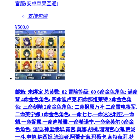
官服(安卓苹果互通)
支持包赔
¥
500
.0
邮箱: 未绑定 总黄数: 82 冒险等级: 60 6命金色角色: 满命
琴 4命金色角色: 四命迪卢克,四命那维莱特 3命金色角
色: 三命刻晴 2命金色角色: 二命枫原万叶,二命雷电将军,
二命芙宁娜 1命金色角色: 一命七七,一命达达利亚,一命
魈,一命妮露,一命迪希雅,一命希诺宁,一命奈芙尔 0命金
色角色: 温迪,神里绫华,宵宫,莫娜,胡桃,珊瑚宫心海,荒泷
一斗,申鹤,纳西妲,流浪者,阿蕾奇诺,玛薇卡,茜特菈莉,梦