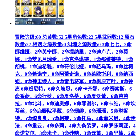
冒险等级:60 总黄数:52 5星角色数:22 5星武器数:12 原石
数量:27 相遇之缘数量:0 纠缠之源数量:0 3命七七，2命
娜维娅，2命芙宁娜，2命提纳里，2命迪卢克，2命莫
娜，1命梦见月瑞希，1命克洛琳德，1命那维莱特，1命
胡桃，1命迪希雅，0命哥伦比娅，0命菈乌玛，0命丝柯
克，0命希诺宁，0命阿蕾奇诺，0命莱欧斯利，0命纳西
妲，0命神里绫人，0命雷电将军，0命枫原万叶，0命钟
离 6命班尼特，6命久岐忍，6命卡齐娜，6命赛索斯，6
命香菱，6命行秋，6命夏洛蒂，6命夏沃蕾，6命芭芭
拉，6命北斗，6命迪奥娜，6命菲谢尔，6命卡维，6命坎
蒂丝，6命鹿野院平藏，6命烟绯，6命瑶瑶，5命琳妮
特，5命绮良良，5命柯莱，5命托马，4命菲米尼，4命伊
法，4命重云，4命多莉，4命九条裟罗，4命罗莎莉亚，4
命诺艾尔，3命米卡，3命砂糖，3命云堇，3命早柚，2命