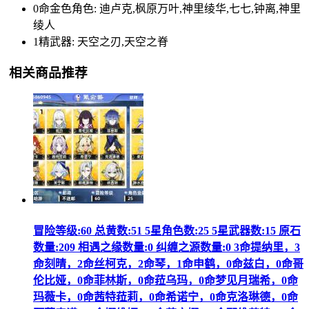
0命金色角色: 迪卢克,枫原万叶,神里绫华,七七,钟离,神里
绫人
1精武器: 天空之刃,天空之脊
相关商品推荐
冒险等级:60 总黄数:51 5星角色数:25 5星武器数:15 原石
数量:209 相遇之缘数量:0 纠缠之源数量:0 3命提纳里，3
命刻晴，2命丝柯克，2命琴，1命申鹤，0命兹白，0命哥
伦比娅，0命菲林斯，0命菈乌玛，0命梦见月瑞希，0命
玛薇卡，0命茜特菈莉，0命希诺宁，0命克洛琳德，0命