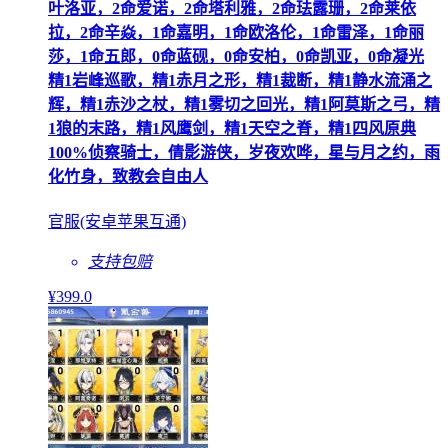
叶洛亚，2命爱诺，2命塔利雅，2命珐露珊，2命莱依
拉，2命辛焱，1命嘉明，1命欧洛伦，1命雷泽，1命丽
莎，1命五郎，0命蓝砚，0命安柏，0命凯亚，0命凝光
精1岩峰巡歌，精1赤月之形，精1裁断，精1静水流涌之
辉，精1赤沙之杖，精1雾切之回光，精1阿莫斯之弓，精
1狼的末路，精1风鹰剑，精1天空之脊，精1四风原典
100%侦察骑士，倩影游侠，岁夜欢哗，星与月之约，雨
化竹身，致教会自由人
官服(安卓苹果互通)
支持包赔
¥
399
.0