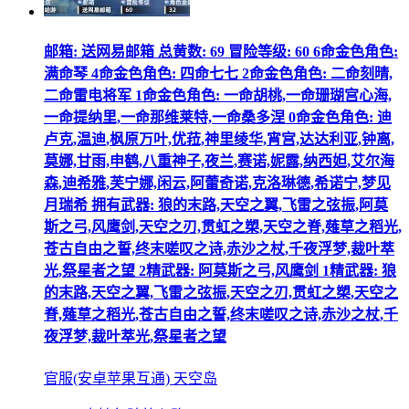
邮箱: 送网易邮箱 总黄数: 69 冒险等级: 60 6命金色角色:
满命琴 4命金色角色: 四命七七 2命金色角色: 二命刻晴,
二命雷电将军 1命金色角色: 一命胡桃,一命珊瑚宫心海,
一命提纳里,一命那维莱特,一命桑多涅 0命金色角色: 迪
卢克,温迪,枫原万叶,优菈,神里绫华,宵宫,达达利亚,钟离,
莫娜,甘雨,申鹤,八重神子,夜兰,赛诺,妮露,纳西妲,艾尔海
森,迪希雅,芙宁娜,闲云,阿蕾奇诺,克洛琳德,希诺宁,梦见
月瑞希 拥有武器: 狼的末路,天空之翼,飞雷之弦振,阿莫
斯之弓,风鹰剑,天空之刃,贯虹之槊,天空之脊,薙草之稻光,
苍古自由之誓,终末嗟叹之诗,赤沙之杖,千夜浮梦,裁叶萃
光,祭星者之望 2精武器: 阿莫斯之弓,风鹰剑 1精武器: 狼
的末路,天空之翼,飞雷之弦振,天空之刃,贯虹之槊,天空之
脊,薙草之稻光,苍古自由之誓,终末嗟叹之诗,赤沙之杖,千
夜浮梦,裁叶萃光,祭星者之望
官服(安卓苹果互通) 天空岛