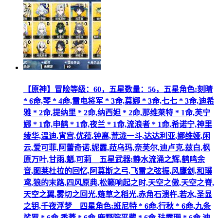
【原神】冒险等级：60，五星数量：56，五星角色:刻晴
* 6命,琴 * 4命,雷电将军 * 3命,莫娜 * 3命,七七 * 3命,迪希
雅 * 2命,提纳里 * 2命,纳西妲 * 2命,那维莱特 * 1命,芙宁
娜 * 1命,申鹤 * 1命,夜兰 * 1命,流浪者 * 1命,希诺宁,神里
绫华,温迪,宵宫,优菈,钟离,荒泷一斗,达达利亚,娜维娅,闲
云,爱可菲,阿蕾奇诺,妮露,菈乌玛,奈芙尔,迪卢克,兹白,枫
原万叶,甘雨,魈,可莉__五星武器:静水流涌之辉,鹤鸣余
音,图莱杜拉的回忆,阿莫斯之弓,飞雷之弦振,风鹰剑,和璞
鸢,狼的末路,四风原典,松籁响起之时,天空之傲,天空之脊,
天空之翼,雾切之回光,薙草之稻光,赤角石溃杵,若水,圣显
之钥,千夜浮梦__四星角色:班尼特 * 6命,行秋 * 6命,九条
裟罗 * 6命,香菱 * 6命,鹿野院平藏 * 6命,珐露珊 * 6命,迪