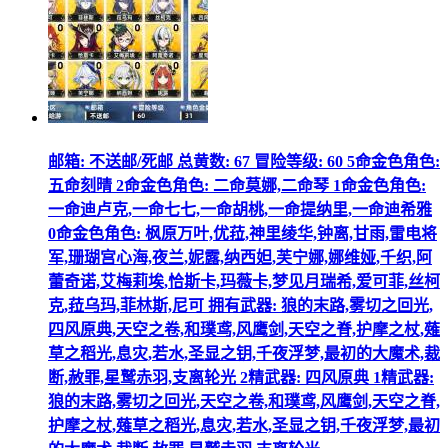
邮箱: 不送邮/死邮 总黄数: 67 冒险等级: 60 5命金色角色:
五命刻晴 2命金色角色: 二命莫娜,二命琴 1命金色角色:
一命迪卢克,一命七七,一命胡桃,一命提纳里,一命迪希雅
0命金色角色: 枫原万叶,优菈,神里绫华,钟离,甘雨,雷电将
军,珊瑚宫心海,夜兰,妮露,纳西妲,芙宁娜,娜维娅,千织,阿
蕾奇诺,艾梅莉埃,恰斯卡,玛薇卡,梦见月瑞希,爱可菲,丝柯
克,菈乌玛,菲林斯,尼可 拥有武器: 狼的末路,雾切之回光,
四风原典,天空之卷,和璞鸢,风鹰剑,天空之脊,护摩之杖,薙
草之稻光,息灾,若水,圣显之钥,千夜浮梦,最初的大魔术,裁
断,赦罪,星鹫赤羽,支离轮光 2精武器: 四风原典 1精武器:
狼的末路,雾切之回光,天空之卷,和璞鸢,风鹰剑,天空之脊,
护摩之杖,薙草之稻光,息灾,若水,圣显之钥,千夜浮梦,最初