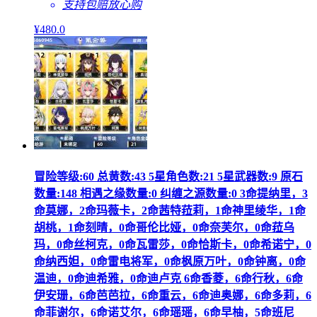
支持包赔
放心购
¥
480
.0
冒险等级:60 总黄数:43 5星角色数:21 5星武器数:9 原石
数量:148 相遇之缘数量:0 纠缠之源数量:0 3命提纳里，3
命莫娜，2命玛薇卡，2命茜特菈莉，1命神里绫华，1命
胡桃，1命刻晴，0命哥伦比娅，0命奈芙尔，0命菈乌
玛，0命丝柯克，0命瓦雷莎，0命恰斯卡，0命希诺宁，0
命纳西妲，0命雷电将军，0命枫原万叶，0命钟离，0命
温迪，0命迪希雅，0命迪卢克 6命香菱，6命行秋，6命
伊安珊，6命芭芭拉，6命重云，6命迪奥娜，6命多莉，6
命菲谢尔，6命诺艾尔，6命瑶瑶，6命早柚，5命班尼