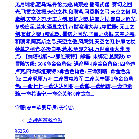
见月瑞希,菈乌玛,哥伦比娅,莉奈娅 拥有武器: 雾切之回
光,飞雷之弦振,天空之卷,和璞鸢,阿莫斯之弓,天空之傲,风
鹰剑,天空之刃,无工之剑,贯虹之槊,护摩之杖,薙草之稻光,
冬极白星,若水,圣显之钥,万世流涌大典 2精武器: 无工之
剑,贯虹之槊 1精武器: 雾切之回光,飞雷之弦振,天空之卷,
和璞鸢,阿莫斯之弓,天空之傲,风鹰剑,天空之刃,护摩之杖,
薙草之稻光,冬极白星,若水,圣显之钥,万世流涌大典 亮
点: 【纳塔战舰+42那维莱特】邮箱: 未绑定 总黄数: 82
冒险等级: 60 6命金色角色: 满命琴 4命金色角色: 四命迪
卢克,四命那维莱特 3命金色角色: 三命刻晴 2命金色角
色: 二命枫原万叶,二命雷电将军,二命芙宁娜 1命金色角
色: 一命七七,一命达达利亚,一命魈,一命妮露,一命迪希
雅,一命希诺宁,一命奈芙尔 0命金色...
官服(安卓苹果互通) 天空岛
支持包赔
放心购
¥
625
.0