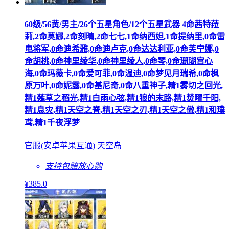
60级/56黄/男主/26个五星角色/12个五星武器 4命茜特菈
莉,2命莫娜,2命刻晴,2命七七,1命纳西妲,1命提纳里,0命雷
电将军,0命迪希雅,0命迪卢克,0命达达利亚,0命芙宁娜,0
命胡桃,0命神里绫华,0命神里绫人,0命琴,0命珊瑚宫心
海,0命玛薇卡,0命爱可菲,0命温迪,0命梦见月瑞希,0命枫
原万叶,0命妮露,0命基尼奇,0命八重神子,精1雾切之回光,
精1薙草之稻光,精1白雨心弦,精1狼的末路,精1焚曜千阳,
精1息灾,精1天空之脊,精1天空之刃,精1天空之傲,精1和璞
鸢,精1千夜浮梦
官服(安卓苹果互通) 天空岛
支持包赔
放心购
¥
385
.0