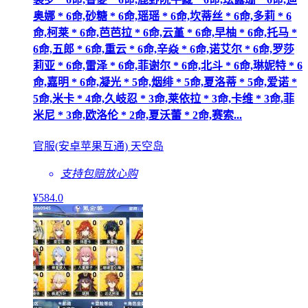
奥娜 * 6命,砂糖 * 6命,瑶瑶 * 6命,坎蒂丝 * 6命,多莉 * 6
命,柯莱 * 6命,芭芭拉 * 6命,云堇 * 6命,早柚 * 6命,托马 *
6命,五郎 * 6命,重云 * 6命,辛焱 * 6命,诺艾尔 * 6命,罗莎
莉亚 * 6命,雷泽 * 6命,菲谢尔 * 6命,北斗 * 6命,琳妮特 * 6
命,嘉明 * 6命,凝光 * 5命,烟绯 * 5命,夏洛蒂 * 5命,爱诺 *
5命,米卡 * 4命,久岐忍 * 3命,莱依拉 * 3命,卡维 * 3命,菲
米尼 * 3命,欧洛伦 * 2命,夏沃蕾 * 2命,赛索...
官服(安卓苹果互通) 天空岛
支持包赔
放心购
¥
584
.0