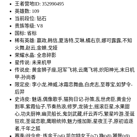
王者营地ID: 352990495
英雄数: 109
当前段位: 钻石
贵族等级: V8
国标: 省标
稀有英雄: 嬴政,韩信,夏洛特,艾琳,橘右京,娜可露露,不知
火舞,赵云,金蝉,戈娅
荣耀水晶: 全息碎影
星传说: 未来机甲
传说皮: 黄金狮子座,冠军飞将,云鹰飞将,炽阳神光,末日机
甲-孙尚香
限定皮: 李小龙,神威,冰霜恋舞曲,白虎志,至尊宝,如梦令-
后羿
史诗皮: 魅语,偶像歌手,猫狗日记-孙策,乱世虎臣,黄金分
割率,紫霞仙子,节奏热浪,修罗,龙骑士,摇滚巨星,水果甜
心,功夫厨神,幽灵船长,鬼剑武藏,纤云弄巧,繁星吟游,圣诞
狂欢,圣诞恋歌,鹰眼统帅,魅力维加斯,星夜王子,原初追逐
者,千年之狐
赛季/战令皮: 炼金王(s6),凯尔特女王(s7),狰(s8),饕餮(s9),