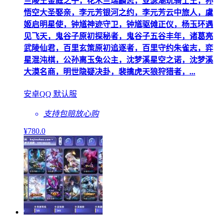
兰陵王金庭之子，花木兰瑞麟志，亚瑟潮玩骑士王，孙
悟空大圣娶亲，李元芳银河之约，李元芳云中旅人，虞
姬启明星使，钟馗神迹守卫，钟馗驱傩正仪，杨玉环遇
见飞天，鬼谷子原初探秘者，鬼谷子五谷丰年，诸葛亮
武陵仙君，百里玄策原初追逐者，百里守约朱雀志，弈
星混沌棋，公孙离玉兔公主，沈梦溪星空之诺，沈梦溪
大漠名商，明世隐疑决卦，裴擒虎天狼狩猎者，...
安卓QQ 默认服
支持包赔
放心购
¥
780
.0