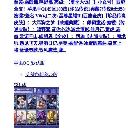
至美·乘鲤谣,鸣野蒿 亮点: 【夏季大促！】小女号！西施
全皮！苹果手Q149区103皮1珍品传说1典藏7传说0无双8
按键2签名 V6(可二次) 至尊星耀II [西施全皮]【珍品传说
皮肤】：大耳狗之梦【荣耀典藏】：颠倒童话·魔镜【传
说皮肤】：鸣野蒿,音你心动,游龙清影,绯月行,寅虎·赤
拳,云诺千山,续相思【全皮】：西施【史诗皮肤】：魔术
师,遇见飞天,猫狗日记,至美·乘鲤谣,冰雪圆舞曲,皇家上
将,圣诞恋歌,驭风魔法,鹰...
苹果QQ 默认服
支持包赔
放心购
¥
816
.0