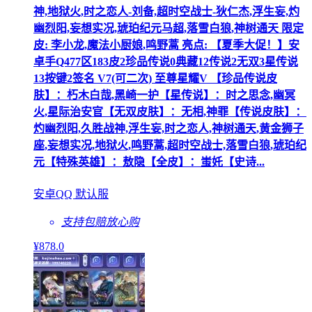
神,地狱火,时之恋人-刘备,超时空战士-狄仁杰,浮生妄,灼
幽烈阳,妄想实况,琥珀纪元马超,落雪白狼,神树通天 限定
皮: 李小龙,魔法小厨娘,鸣野蒿 亮点: 【夏季大促！】安
卓手Q477区183皮2珍品传说0典藏12传说2无双3星传说
13按键2签名 V7(可二次) 至尊星耀V 【珍品传说皮
肤】：朽木白哉,黑崎一护【星传说】：时之思念,幽冥
火,星际治安官【无双皮肤】：无相,神罪【传说皮肤】：
灼幽烈阳,久胜战神,浮生妄,时之恋人,神树通天,黄金狮子
座,妄想实况,地狱火,鸣野蒿,超时空战士,落雪白狼,琥珀纪
元【特殊英雄】：敖隐【全皮】：蚩奼【史诗...
安卓QQ 默认服
支持包赔
放心购
¥
878
.0