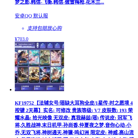
梦之影,韩信-飞衡,韩信-傲雪梅枪,花木兰...
安卓QQ 默认服
支持包赔
放心购
¥
703
.0
KF19752【法辅女号/瑶缺大耳狗全皮/1星传-时之愿境 4
按键 2天幕】实名: 可修改 贵族等级: V7 皮肤数: 193 荣
耀水晶: 拾光映像 无双皮: 真我赫兹(瑶) 传说皮: 冠军飞
将,久胜战神,末日机甲-孙尚香,仲夏夜之梦,音你心动-小
乔,无双飞将,神树通天,神骥·鸣幻洲 限定皮: 神威,高山流