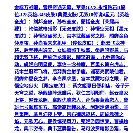
金标万战曜，雪境奇遇天幕，苹果Q-V8-永恒钻石II段
位-128英雄-345皮肤1典藏皮肤1无双18传说4星元【英雄
全皮】：刘邦全皮，孙权全皮，蒙恬全皮【荣耀典
藏】：韩信弑枪猎影【无双皮肤】：孙悟空无相【星元
皮肤】：孙悟空幽冥火，宫本武藏幽冥之眼，貂蝉金色
仲夏夜，孙尚香未来机甲 【传说皮肤】：赵云飞龙神
将，后羿神树通天，女娲愿照千秋盛，桑启鸣野蒿，马
超无双飞将，西施游龙清影，曜李逍遥 ，小乔音你心
动，虞姬启明星使，李信一念神魔，百里玄策白虎志，
花木兰冠军飞将，后羿黄金射手座，诸葛亮武陵仙君，
貂蝉仲夏夜之梦，李白凤求凰，宫本武藏地狱之眼，孙
悟空地狱火 【限定皮肤】：蔡文姬夏日便利店，姜子牙
天穹之誓，杨戬破阵退雄兵，狄仁杰阴阳师，赵云皇家
上将，赵云龙胆，嬴政优雅恋人，孙尚香蔷薇恋人，鲁
班七号狮舞东方，高渐离玩趣恶龙，阿轲迷踪丽影，芈
月重明，芈月幻夜卜梦，吕布御风骁将，周瑜赤莲之
焰，元歌无心，夏侯惇朔风刀，甄姬游园惊梦，曹操烛
龙，典韦穷奇，典韦蓝屏警告，马可波罗暗影游猎，马