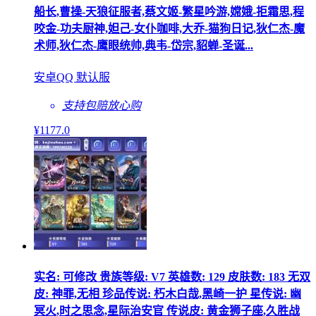
船长,曹操-天狼征服者,蔡文姬-繁星吟游,嫦娥-拒霜思,程
咬金-功夫厨神,妲己-女仆咖啡,大乔-猫狗日记,狄仁杰-魔
术师,狄仁杰-鹰眼统帅,典韦-岱宗,貂蝉-圣诞...
安卓QQ 默认服
支持包赔
放心购
¥
1177
.0
实名: 可修改 贵族等级: V7 英雄数: 129 皮肤数: 183 无双
皮: 神罪,无相 珍品传说: 朽木白哉,黑崎一护 星传说: 幽
冥火,时之思念,星际治安官 传说皮: 黄金狮子座,久胜战