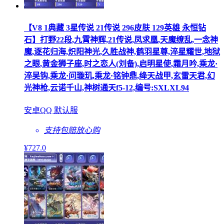
【V8 1典藏 3星传说 21传说 296皮肤 129英雄 永恒钻
石】打野22段,九霄神辉,21传说,凤求凰,天魔缭乱,一念神
魔,逐花归海,炽阳神光,久胜战神,鹤羽星尊,淬星耀世,地狱
之眼,黄金狮子座,时之恋人(刘备),启明星使,霜月吟,乘龙·
淬吴钩,乘龙·问璇玑,乘龙·铭钟鼎,绛天战甲,玄雷天君,幻
光神枪,云诺千山,神树通天f5-12,编号:SXLXL94
安卓QQ 默认服
支持包赔
放心购
¥
727
.0