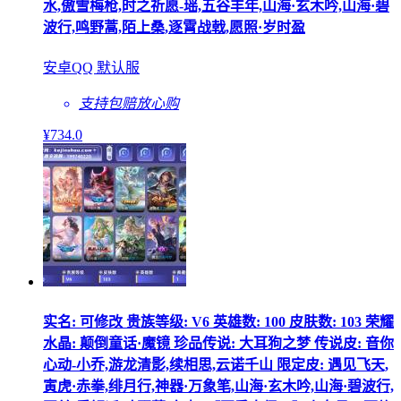
水,傲雪梅枪,时之祈愿-瑶,五谷丰年,山海·玄木吟,山海·碧
波行,鸣野蒿,陌上桑,逐霄战戟,愿照·岁时盈
安卓QQ 默认服
支持包赔
放心购
¥
734
.0
实名: 可修改 贵族等级: V6 英雄数: 100 皮肤数: 103 荣耀
水晶: 颠倒童话·魔镜 珍品传说: 大耳狗之梦 传说皮: 音你
心动-小乔,游龙清影,续相思,云诺千山 限定皮: 遇见飞天,
寅虎·赤拳,绯月行,神器·万象笔,山海·玄木吟,山海·碧波行,