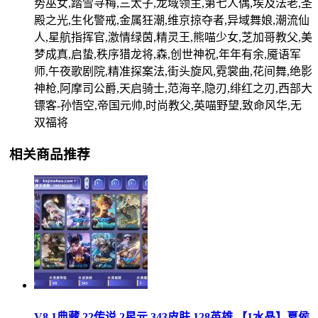
势巫女,踏雪寻梅,三太子,龙域领主,第七人偶,埃及法老,圣
殿之光,生化警戒,金属狂潮,维京掠夺者,异域舞娘,潮流仙
人,星航指挥官,激情绿茵,精灵王,熊喵少女,芝加哥教父,美
梦成真,启蛰,秩序猎龙将,森,创世神祝,年年有余,魇语军
师,午夜歌剧院,精准探案法,街头旋风,霓裳曲,花间舞,绝影
神枪,阿摩司公爵,天启骑士,范海辛,隐刃,绯红之刃,西部大
镖客-孙悟空,帝国元帅,时尚教父,英喵野望,致命风华,无
双福将
相关商品推荐
V8 1典藏 22传说 2星元 343皮肤 128英雄 【1水晶】夏侯