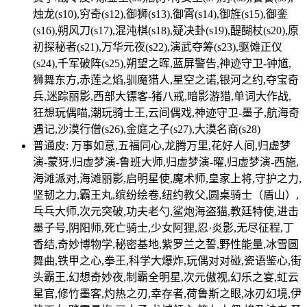
烛龙(s10),穷奇(s12),御狮(s13),御霄(s14),御旌(s15),御銮
(s16),朔风刀(s17),混沌棋(s18),疑决卦(s19),醍醐杖(s20),原
初探秘者(s21),万华元夜(s22),演武夺筹(s23),驱傩正仪
(s24),千军破阵(s25),朔望之晖,蓝屏警告,神迹守卫-钟馗,
狮舞东方,赤莲之焰,驯魔猎人,星空之诺,银河之约,夺宝奇
兵,迷踪丽影,西部大镖客-猪八戒,暗影游猎,单词大作战,
狂想玩偶喵,潮玩骑士王,云间偶戏,神迹守卫-墨子,航海奇
遇记,沙漠行僧(s26),金庭之子(s27),大漠名商(s28)
普通皮: 万事如意,五福同心,龙腾万里,花好人间,归虚梦
演-蒙犽,归虚梦演-鲁班大师,归虚梦演-曜,归虚梦演-西施,
海滩派对,海滩丽影,启明星使,魔术师,皇家上将,守护之力,
坚韧之力,霸王丸,缤纷绘卷,纽约教父,圆桌骑士（盾山）,
乓乓大师,次元突破,功夫老勺,鲨炮海盗猫,教廷特使,进击
墨子号,阴阳师,死亡骑士,少女阿狸,忍·炎影,无尽征程,丁
香结,奇妙博物学,秘密基地,紫罗兰之誓,野性能量,冰雪圆
舞曲,铁甲之心,拳王,科学大爆炸,玩偶对对碰,瓷语鉴心,街
头霸王,幻想奇妙夜,制霸全明星,次元傲视,幻乐之宴,虹云
星官,修竹墨客,灼热之刃,幸存者,荷鲁斯之眼,冰刃幻境,伊