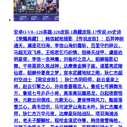
安卓Q-V8--128英雄-320皮肤-1典藏皮肤-17传说-89史诗
【荣耀典藏】：韩信弑枪猎影 【传说皮肤】：后羿神树
通天，澜逐花归海，李信山海炽霜斩，百里守约碎云，
马超无双飞将，王昭君乞巧织情，铠绛天战甲，虞姬启
明星使，李信一念神魔，刘备时之恋人，貂蝉猫影幻
舞，干将莫邪久胜战神，达摩黄金狮子座，诸葛亮武陵
仙君，貂蝉仲夏夜之梦，宫本武藏地狱之眼，狄仁杰超
时空战士 【限定皮肤】：狄仁杰阴阳师，赵云皇家上
将，赵云引擎之心，孙尚香蔷薇恋人，鲁班七号狮舞东
方，鲁班七号乒乒小将，高渐离玩趣恶龙，白起夜都怪
侠，元歌云间偶戏，元歌无心，夏侯惇朔风刀，甄姬落
雪兰心，典韦岱宗，马可波罗山海玄木吟，狄仁杰魔术
师，狄仁杰万华元夜，达摩星际陆战队，项羽海滩派
对，老夫子醍醐杖，程咬金演武夺筹，韩信傲雪梅枪，