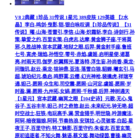
V8 2典藏 1珍品 31传说 1星元 389皮肤 129英雄 【2水
晶】李白-鸣剑·曳影,铠-银白咏叹调【1珍品传说】【31
传说】曜-山海·苍雷引,李信-山海·炽霜斩,李白-诗剑行,孙
策-挚爱之约,百里玄策-白虎志,达摩-黄金狮子座,干将莫
邪-久胜战神,宫本武藏-地狱之眼,后羿-黄金射手座,鲁班
七号-寅虎·瑞焰,孙悟空-零号·赤焰,虞姬-启明星使,诸葛
亮-时雨天司,伽罗-炽翼辉光,夏洛特-浮生妄,孙尚香-乘龙·
问璇玑,赵云-乘龙·铭钟鼎,亚连-落雪白狼,貂蝉-曦玄引,马
超-琥珀纪元,桑启-鸣野蒿,云缨-幻光神枪,裴擒虎-祥瑞亨
通,妲己-愿照·众生和,司空震-愿照·山河定,虞姬-愿照·岁
时盈,澜-愿照·九州拓,女娲-愿照·千秋盛,后羿-神树通天
【1星元】宫本武藏-幽冥之眼【104史诗】元歌-无心,鬼
谷子-五谷丰年,妲己-时之奇旅,赵云-未来纪元,钟无艳-超
时空战士,狂铁-电玩高手,澜-赏金猎手,明世隐-吟游魔法,
阿轲-暗夜猫娘,阿轲-节奏热浪,安琪拉-心灵骇客,白起-星
夜王子,百里守约-特工魅影,百里守约-朱雀志,百里玄策-
原初追逐者,不知火舞-魅语,蔡文姬-舞动绿茵,曹操-幽灵