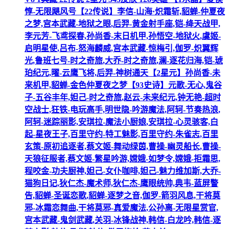
惇-无限飓风号【22传说】李信-山海·炽霜斩,貂蝉-仲夏夜
之梦,宫本武藏-地狱之眼,后羿-黄金射手座,铠-绛天战甲,
李元芳-飞鸢探春,孙尚香-末日机甲,孙悟空-地狱火,虞姬-
启明星使,吕布-怒海麟威,宫本武藏-惊梅引,伽罗-炽翼辉
光,鲁班七号-时之奇旅,大乔-时之奇旅,澜-逐花归海,铠-琥
珀纪元,曜-云鹰飞将,后羿-神树通天【2星元】孙尚香-未
来机甲,貂蝉-金色仲夏夜之梦【93史诗】元歌-无心,鬼谷
子-五谷丰年,妲己-时之奇旅,赵云-未来纪元,钟无艳-超时
空战士,狂铁-电玩高手,明世隐-吟游魔法,阿轲-节奏热浪,
阿轲-迷踪丽影,安琪拉-魔法小厨娘,安琪拉-心灵骇客,白
起-星夜王子,百里守约-特工魅影,百里守约-朱雀志,百里
玄策-原初追逐者,蔡文姬-舞动绿茵,曹操-幽灵船长,曹操-
天狼征服者,蔡文姬-繁星吟游,嫦娥-如梦令,嫦娥-拒霜思,
程咬金-功夫厨神,妲己-女仆咖啡,妲己-魅力维加斯,大乔-
猫狗日记,狄仁杰-魔术师,狄仁杰-鹰眼统帅,典韦-蓝屏警
告,貂蝉-圣诞恋歌,貂蝉-逐梦之音,伽罗-箭羽风息,干将莫
邪-冰霜恋舞曲,干将莫邪-真爱魔法,公孙离-无限星赏官,
宫本武藏-鬼剑武藏,关羽-冰锋战神,韩信-白龙吟,韩信-逐