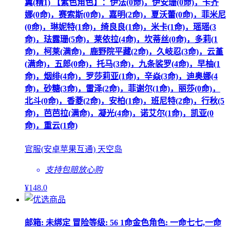
翼(精1) 【紫色角色】：伊法(0命)，伊安珊(0命)，卡齐
娜(0命)，赛索斯(0命)，嘉明(2命)，夏沃蕾(0命)，菲米尼
(0命)，琳妮特(1命)，绮良良(1命)，米卡(1命)，瑶瑶(3
命)，珐露珊(5命)，莱依拉(4命)，坎蒂丝(0命)，多莉(1
命)，柯莱(满命)，鹿野院平藏(2命)，久岐忍(3命)，云堇
(满命)，五郎(0命)，托马(3命)，九条裟罗(4命)，早柚(1
命)，烟绯(4命)，罗莎莉亚(1命)，辛焱(3命)，迪奥娜(4
命)，砂糖(3命)，雷泽(2命)，菲谢尔(1命)，丽莎(0命)，
北斗(0命)，香菱(2命)，安柏(1命)，班尼特(2命)，行秋(5
命)，芭芭拉(满命)，凝光(4命)，诺艾尔(1命)，凯亚(0
命)，重云(1命)
官服(安卓苹果互通) 天空岛
支持包赔
放心购
¥
148
.0
邮箱: 未绑定 冒险等级: 56 1命金色角色: 一命七七,一命