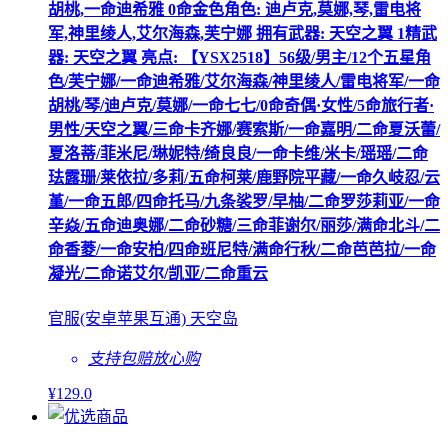
胡桃,一命迪希雅 0命金色角色: 迪卢克,莫娜,琴,雷电将
军,神里绫人,艾尔海森,芙宁娜 拥有武器: 天空之翼 1精武
器: 天空之翼 亮点: 【YSX2518】56级/男主/12个五星角
色/芙宁娜/一命迪希雅/艾尔海森/神里绫人/雷电将军/一命
胡桃/琴/迪卢克/莫娜/一命七七/0命奇偶·女性/5命旅行者·
男性/天空之翼/三命卡齐娜/赛索斯/一命嘉明/二命夏沃蕾/
夏洛蒂/菲米尼/琳妮特/绮良良/一命卡维/米卡/瑶瑶/二命
珐露珊/莱依拉/多莉/五命柯莱/鹿野院平藏/一命久岐忍/云
堇/一命五郎/四命托马/九条裟罗/早柚/二命罗莎莉亚/一命
辛焱/五命迪奥娜/二命砂糖/三命菲谢尔/丽莎/满命北斗/二
命香菱/一命安柏/四命班尼特/满命行秋/二命芭芭拉/一命
凝光/二命诺艾尔/凯亚/二命重云
官服(安卓苹果互通) 天空岛
支持包赔
放心购
¥
129
.0