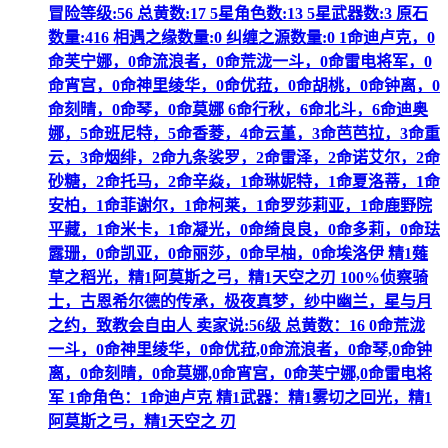
冒险等级:56 总黄数:17 5星角色数:13 5星武器数:3 原石
数量:416 相遇之缘数量:0 纠缠之源数量:0 1命迪卢克，0
命芙宁娜，0命流浪者，0命荒泷一斗，0命雷电将军，0
命宵宫，0命神里绫华，0命优菈，0命胡桃，0命钟离，0
命刻晴，0命琴，0命莫娜 6命行秋，6命北斗，6命迪奥
娜，5命班尼特，5命香菱，4命云堇，3命芭芭拉，3命重
云，3命烟绯，2命九条裟罗，2命雷泽，2命诺艾尔，2命
砂糖，2命托马，2命辛焱，1命琳妮特，1命夏洛蒂，1命
安柏，1命菲谢尔，1命柯莱，1命罗莎莉亚，1命鹿野院
平藏，1命米卡，1命凝光，0命绮良良，0命多莉，0命珐
露珊，0命凯亚，0命丽莎，0命早柚，0命埃洛伊 精1薙
草之稻光，精1阿莫斯之弓，精1天空之刃 100%侦察骑
士，古恩希尔德的传承，极夜真梦，纱中幽兰，星与月
之约，致教会自由人 卖家说:56级 总黄数：16 0命荒泷
一斗，0命神里绫华，0命优菈,0命流浪者，0命琴,0命钟
离，0命刻晴，0命莫娜,0命宵宫，0命芙宁娜,0命雷电将
军 1命角色：1命迪卢克 精1武器：精1雾切之回光，精1
阿莫斯之弓，精1天空之 刃