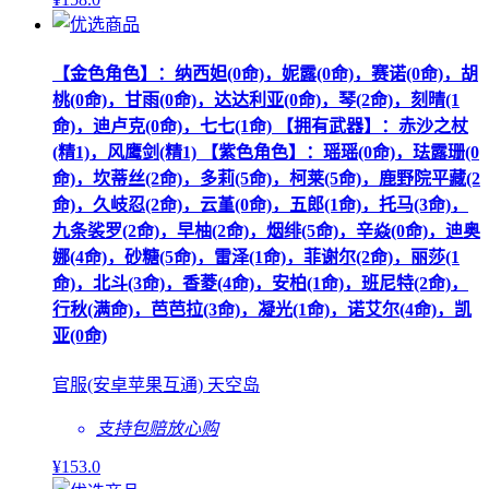
【金色角色】：纳西妲(0命)，妮露(0命)，赛诺(0命)，胡
桃(0命)，甘雨(0命)，达达利亚(0命)，琴(2命)，刻晴(1
命)，迪卢克(0命)，七七(1命) 【拥有武器】：赤沙之杖
(精1)，风鹰剑(精1) 【紫色角色】：瑶瑶(0命)，珐露珊(0
命)，坎蒂丝(2命)，多莉(5命)，柯莱(5命)，鹿野院平藏(2
命)，久岐忍(2命)，云堇(0命)，五郎(1命)，托马(3命)，
九条裟罗(2命)，早柚(2命)，烟绯(5命)，辛焱(0命)，迪奥
娜(4命)，砂糖(5命)，雷泽(1命)，菲谢尔(2命)，丽莎(1
命)，北斗(3命)，香菱(4命)，安柏(1命)，班尼特(2命)，
行秋(满命)，芭芭拉(3命)，凝光(1命)，诺艾尔(4命)，凯
亚(0命)
官服(安卓苹果互通) 天空岛
支持包赔
放心购
¥
153
.0