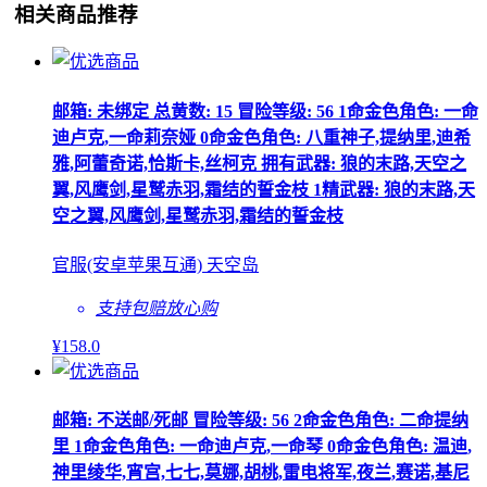
相关商品推荐
邮箱: 未绑定 总黄数: 15 冒险等级: 56 1命金色角色: 一命
迪卢克,一命莉奈娅 0命金色角色: 八重神子,提纳里,迪希
雅,阿蕾奇诺,恰斯卡,丝柯克 拥有武器: 狼的末路,天空之
翼,风鹰剑,星鹫赤羽,霜结的誓金枝 1精武器: 狼的末路,天
空之翼,风鹰剑,星鹫赤羽,霜结的誓金枝
官服(安卓苹果互通) 天空岛
支持包赔
放心购
¥
158
.0
邮箱: 不送邮/死邮 冒险等级: 56 2命金色角色: 二命提纳
里 1命金色角色: 一命迪卢克,一命琴 0命金色角色: 温迪,
神里绫华,宵宫,七七,莫娜,胡桃,雷电将军,夜兰,赛诺,基尼