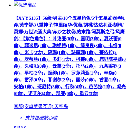
【XYYS135】56级/男主/10个五星角色/5个五星武器/琴1
命/芙宁娜/八重神子/神里绫华/优菈/胡桃/达达利亚/刻晴/
莫娜/万世流涌大典/赤沙之杖/狼的末路/阿莫斯之弓/风鹰
剑/ 【紫色角色】：叶洛亚(0命)，嘉明(3命)，夏沃蕾(0
命)，菲米尼(2命)，琳妮特(1命)，绮良良(3命)，卡维(0
命)，米卡(2命)，瑶瑶(1命)，珐露珊(1命)，莱依拉(2
命)，坎蒂丝(1命)，多莉(1命)，柯莱(0命)，鹿野院平藏(0
命)，久岐忍(0命)，云堇(2命)，托马(2命)，九条裟罗(3
命)，早柚(2命)，烟绯(1命)，罗莎莉亚(1命)，辛焱(0
命)，雷泽(0命)，菲谢尔(2命)，丽莎(0命)，香菱(1命)，
安柏(1命)，班尼特(3命)，行秋(4命)，芭芭拉(1命)，凝光
(0命)，诺艾尔(4命)，凯亚(0命)，重云(3命)
官服(安卓苹果互通) 天空岛
支持包赔
放心购
¥
158
.0