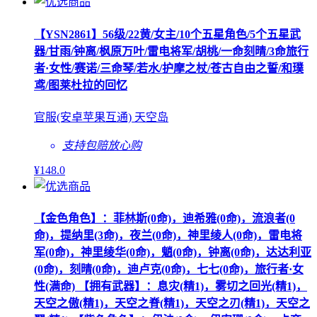
【YSN2861】56级/22黄/女主/10个五星角色/5个五星武
器/甘雨/钟离/枫原万叶/雷电将军/胡桃/一命刻晴/3命旅行
者·女性/赛诺/三命琴/若水/护摩之杖/苍古自由之誓/和璞
鸢/图莱杜拉的回忆
官服(安卓苹果互通) 天空岛
支持包赔
放心购
¥
148
.0
【金色角色】：菲林斯(0命)，迪希雅(0命)，流浪者(0
命)，提纳里(3命)，夜兰(0命)，神里绫人(0命)，雷电将
军(0命)，神里绫华(0命)，魈(0命)，钟离(0命)，达达利亚
(0命)，刻晴(0命)，迪卢克(0命)，七七(0命)，旅行者·女
性(满命) 【拥有武器】：息灾(精1)，雾切之回光(精1)，
天空之傲(精1)，天空之脊(精1)，天空之刃(精1)，天空之