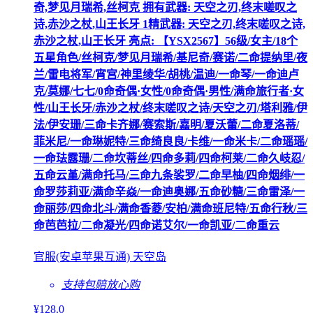
奇,梦见月瑞希,丝柯克 拥有武器: 天空之刃,终末嗟叹之
诗,赤沙之杖,山王长牙 1精武器: 天空之刃,终末嗟叹之诗,
赤沙之杖,山王长牙 亮点: 【YSX2567】56级/女主/18个
五星角色/丝柯克/梦见月瑞希/基尼奇/赛诺/二命提纳里/夜
兰/雷电将军/宵宫/神里绫华/胡桃/温迪/一命琴/一命迪卢
克/莫娜/七七/0命奇偶·女性/0命奇偶·男性/满命旅行者·女
性/山王长牙/赤沙之杖/终末嗟叹之诗/天空之刃/塔利雅/伊
法/伊安珊/三命卡齐娜/赛索斯/嘉明/夏沃蕾/二命夏洛蒂/
菲米尼/一命琳妮特/三命绮良良/卡维/一命米卡/二命瑶瑶/
一命珐露珊/二命坎蒂丝/四命多莉/四命柯莱/二命久岐忍/
五命云堇/满命托马/三命九条裟罗/二命早柚/四命烟绯/一
命罗莎莉亚/满命辛焱/一命迪奥娜/五命砂糖/三命雷泽/一
命丽莎/四命北斗/满命香菱/安柏/满命班尼特/五命行秋/三
命芭芭拉/二命凝光/四命诺艾尔/一命凯亚/二命重云
官服(安卓苹果互通) 天空岛
支持包赔
放心购
¥
128
.0