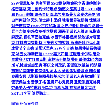
SSW雷恩加尔 勇者阿狸 SSG霞 制胜金靴李青 胜利枪神
格雷福斯 死亡誓约卡特琳娜 魅惑女巫莫甘娜 SKTT1薇
恩 Fnatic迦娜 暗杀星伊泽瑞尔 奥斯曼大帝泰达米尔 银
白审判凯尔 无头骑士赫卡里姆 地底世界崔斯特 惊悚派
对费德提克 Fnatic古拉加斯 星之守护者伊泽瑞尔 防暴士
兵辛吉德 魅惑女巫崔丝塔娜 邪恶圣诞老人维迦 鬼影森
森茂凯 钢铁军团拉克丝 冰雪节格雷福斯 泳池派对塔里
克 红桃杰克崔斯特 平安夜女神娑娜 泳池派对厄运小姐
冰雪节辛吉德 暗影沃里克 SSW辛吉德 糖果使徒费德提
克 冰雪女神辛德拉 Fnatic嘉文四世 征服者卡尔玛 暗杀
星蒙多 SKTT1贾克斯 密林猎手提莫 警用试作体K9内瑟
斯 机械迷城加里奥 喜庆之树茂凯 圣诞狂欢基兰 暗杀星
努努和威朗普 惊悚派对阿木木 泳池派对蕾欧娜 暗杀星
奥莉安娜 诺斯费拉图弗拉基米尔 圣诞老人古拉加斯 圣
诞玩偶波比 雪默丁格 圣诞开心鬼提莫 圣诞驯鹿克格莫
夺命美人卡特琳娜 冠军之血希瓦娜 神龙烈焰金克丝
SKTT1李青 魄罗骑士...
网通 比尔吉沃特