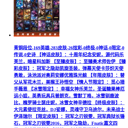
青铜段位-169英雄-283皮肤-26炫彩-0终极-0神话-0限定-0
传说-0史诗 【神话皮肤】：十周年纪念安妮，源代码乐
芙兰，暗星科加斯 【至臻皮肤】：至臻奥术师佐伊 【臻
彩皮肤】：冠军之隐劫凯旋圣装，弹幕天使卡莎炽天使
勇敢，泳池派对奥莉安娜优雅珠光鲸 【年限皮肤】：替
父从军花木兰，美猴王孙悟空 【情人节限定】：觅心猎
手薇恩 【冰雪限定】：幸福女神乐芙兰，圣诞糖果棒厄
运小姐，英勇玩具兵普朗克，雪默丁格，冰雪驯鹿波
比，魄罗骑士瑟庄妮，冰雪女神辛德拉 【终极皮肤】：
大元素使拉克丝，DJ娑娜，灵魂守卫乌迪尔，未来战士
伊泽瑞尔 【限定皮肤】：冠军之刃锐雯，冠军典狱长锤
石，冠军之刃锐雯2016，冠军之隐劫，Fnatic嘉文四