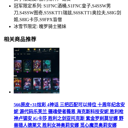
冠军限定系列: S1FNC酒桶,S1FNC皇子,S4SSW男
刀,S4SSW图奇,S5SKTT1瑞兹,S6SKTT1奥拉夫,S8IG剑
姬,S8IG卡莎,S9FPX盲僧
冰雪节限定: 魄罗骑士猪妹
相关商品推荐
566原皮+31炫彩 4神话 三把匹配可以排位 十周年纪念安
妮 源代码乐芙兰 摄魂使者薇恩 海克斯科技安妮 胜利枪
神卢锡安 iG卡莎 胜利之剑亚托克斯 紫金罗刹莫甘娜 野
兽猎人德莱文 胜利女神奥莉安娜 觅心魔灵奥莉安娜