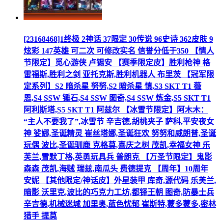
[23168468]1终极 2神话 37限定 30传说 96史诗 362皮肤 9
炫彩 147英雄 可二次 可修改实名 信誉分低于350 【情人
节限定】觅心游侠 卢锡安 【赛季限定皮】胜利枪神 格
雷福斯,胜利之剑 亚托克斯,胜利机器人 布里茨 【冠军限
定系列】S2 暗杀星 努努,S2 暗杀星 慎,S3 SKT T1 薇
恩,S4 SSW 锤石,S4 SSW 图奇,S4 SSW 炼金,S5 SKT T1
阿利斯塔,S5 SKT T1 阿兹尔 【冰雪节限定】阿木木：
“主人不要我了”,冰雪节 辛吉德,胡桃夹子 萨科,平安夜女
神 娑娜,圣诞精灵 崔丝塔娜,圣诞狂欢 努努和威朗普,圣诞
玩偶 波比,圣诞驯鹿 克格莫,喜庆之树 茂凯,幸福女神 乐
芙兰,雪默丁格,英勇玩具兵 普朗克 【万圣节限定】鬼影
森森 茂凯,海贼 瑞兹,南瓜头 费德提克 【周年】10周年
安妮 【其他限定/神话皮】外星装甲 库奇,源代码 乐芙兰,
暗影 沃里克,波比的巧克力工坊,都铎王朝 图奇,防暴士兵
辛吉德,机械迷城 加里奥,蓝色忧郁 崔斯特,蒙多蒙多,密林
猎手 提莫