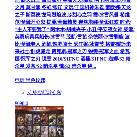
莲/霸天战士 雷恩加尔 星啸天火/魔女 阿卡丽 虚荣/净雪
之月 莫甘娜 冬虹/张辽 文远/王国机神朱雀 蕾欧娜/天龙
之子 斯莫德/龙马烈焰波比/甜心之羽 霞/冰雪风暴 希维
尔/圣诞开心鬼 提莫/圣诞精灵 崔丝塔娜/圣诞狂欢 时光/
“主人不要我了” 阿木木/胡桃夹子 小丑/平安夜女神 娑娜/
英勇玩具兵船长/冰雪节 茂凯/雪装 奈德丽/冰雪驯鹿 波
比/圣诞老人 酒桶/魄罗骑士 瑟庄妮/冰雪节 格雷福斯/未
来战士/卧虎藏龙 贾克斯/冠军之刃 锐雯/冠军之血 希瓦
娜/冠军之刃 锐雯 2016/S1FNC 酒桶/S1FNC 迦娜/S2 暗
杀星 发条/S2 暗杀星 慎/S2 暗杀星 伊...
电信 黑色玫瑰
支持包赔
放心购
¥
698
.0