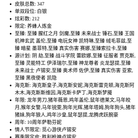
皮肤总数: 347
单双段位: 白银
炫彩数: 212
限定: 养蜂人炼金
至臻: 至臻 腥红之月 剑魔,至臻 未来战士 锤石,至臻 王国
机神玄武 盖伦,至臻 电玩女神 凯特琳,至臻 绒毛菲兹,至
臻 暗星 墨菲特,至臻 真实伤害 赛娜,至臻索拉卡,至臻
源计划: 阴 劫,至臻 战斗学院 蕾欧娜,至臻 征服者 贾克斯,
至臻 灵能特工 伊泽瑞尔,至臻 神龙尊者 炎龙瑟提,至臻
未来战士 卢锡安,至臻 奥术师 佐伊,至臻 真实伤害 亚索,
至臻 黑夜使者 凯隐
海克斯: 海克斯皇子,海克斯安妮,海克斯雷克顿,海克斯阿
木木,海克斯斯维因,海克斯卡萨丁,海克斯梦魇
年限: 龙年男刀,猪年薇恩,鸡年盖伦,鼠年德莱文,马年皎
月,猴年女警,马年锐雯,狗年光辉,猪年塔姆,狗年狗头,猪年
猪妹,狗年狼人,鸡年沙皇,鼠年瑟提,龙腾虎跃腕豪
周年: 10周年萨勒芬妮
情人节限定: 觅心游侠卢锡安
赛季限定皮: 胜利枪神卢锡安