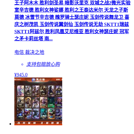
王子阿木木 胜利剑圣易 暗影沃里克 双城之战2微光实验
室辛吉德 胜利女神娑娜 胜利之王泰达米尔 天龙之子斯
莫德 冰雪节辛吉德 魄罗骑士瑟庄妮 玉剑传说舞龙卫 喜
庆之树茂凯 玉剑传说翼剑仙 玉剑传说无劫 SKTT1瑞兹
SKTT1阿兹尔 胜利凤凰艾尼维亚 胜利女神瑟庄妮 冠军
之矛卡莉丝塔 南...
电信 裁决之地
支持包赔
放心购
¥
945
.0