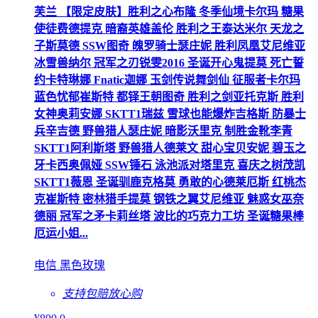
芙兰 【限定皮肤】胜利之心布隆 冬季仙境卡尔玛 糖果
使徒费德提克 暗裔英雄盖伦 胜利之王泰达米尔 天龙之
子斯莫德 SSW图奇 魄罗骑士瑟庄妮 胜利凤凰艾尼维亚
冰雪兽纳尔 冠军之刃锐雯2016 圣诞开心鬼提莫 死亡誓
约卡特琳娜 Fnatic迦娜 玉剑传说舞剑仙 征服者卡尔玛
蓝色忧郁崔斯特 都铎王朝图奇 胜利之剑亚托克斯 胜利
女神奥莉安娜 SKTT1瑞兹 雪球也能爆炸吉格斯 防暴士
兵辛吉德 野兽猎人瑟庄妮 暗影沃里克 制胜金靴李青
SKTT1阿利斯塔 野兽猎人德莱文 甜心宝贝安妮 碧玉之
牙卡西奥佩娅 SSW锤石 泳池派对塔里克 喜庆之树茂凯
SKTT1薇恩 圣诞驯鹿克格莫 勇敢的心德莱厄斯 红桃杰
克崔斯特 密林猎手提莫 钢铁之翼艾尼维亚 魅惑女巫奈
德丽 冠军之矛卡莉丝塔 波比的巧克力工坊 圣诞糖果棒
厄运小姐...
电信 黑色玫瑰
支持包赔
放心购