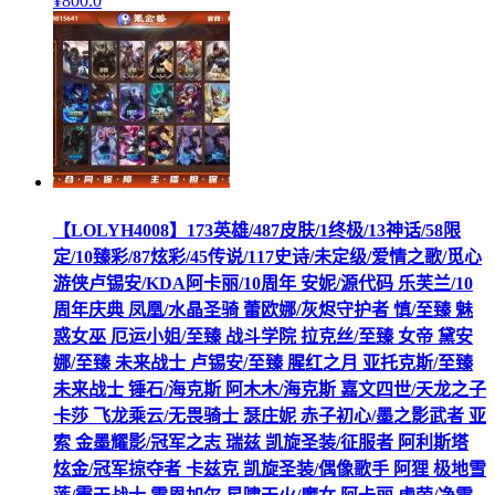
¥
800
.0
【LOLYH4008】173英雄/487皮肤/1终极/13神话/58限
定/10臻彩/87炫彩/45传说/117史诗/未定级/爱情之歌/觅心
游侠卢锡安/KDA阿卡丽/10周年 安妮/源代码 乐芙兰/10
周年庆典 凤凰/水晶圣骑 蕾欧娜/灰烬守护者 慎/至臻 魅
惑女巫 厄运小姐/至臻 战斗学院 拉克丝/至臻 女帝 黛安
娜/至臻 未来战士 卢锡安/至臻 腥红之月 亚托克斯/至臻
未来战士 锤石/海克斯 阿木木/海克斯 嘉文四世/天龙之子
卡莎 飞龙乘云/无畏骑士 瑟庄妮 赤子初心/墨之影武者 亚
索 金墨耀影/冠军之志 瑞兹 凯旋圣装/征服者 阿利斯塔
炫金/冠军掠夺者 卡兹克 凯旋圣装/偶像歌手 阿狸 极地雪