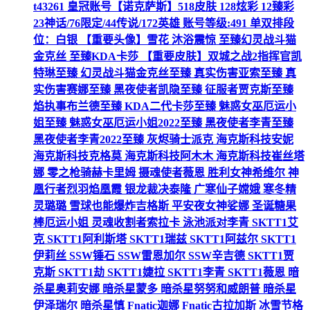
t43261 皇冠账号【诺克萨斯】518皮肤 128炫彩 12臻彩
23神话/76限定/44传说/172英雄 账号等级:491 单双排段
位：白银 【重要头像】雪花 沐浴震惊 至臻幻灵战斗猫
金克丝 至臻KDA卡莎 【重要皮肤】双城之战2指挥官凯
特琳至臻 幻灵战斗猫金克丝至臻 真实伤害亚索至臻 真
实伤害赛娜至臻 黑夜使者凯隐至臻 征服者贾克斯至臻
焰执事布兰德至臻 KDA二代卡莎至臻 魅惑女巫厄运小
姐至臻 魅惑女巫厄运小姐2022至臻 黑夜使者李青至臻
黑夜使者李青2022至臻 灰烬骑士派克 海克斯科技安妮
海克斯科技克格莫 海克斯科技阿木木 海克斯科技崔丝塔
娜 零之枪骑赫卡里姆 摄魂使者薇恩 胜利女神希维尔 神
凰行者烈羽焰凰霞 银龙裁决泰隆 广寒仙子嫦娥 寒冬精
灵璐璐 雪球也能爆炸吉格斯 平安夜女神娑娜 圣诞糖果
棒厄运小姐 灵魂收割者索拉卡 泳池派对李青 SKTT1艾
克 SKTT1阿利斯塔 SKTT1瑞兹 SKTT1阿兹尔 SKTT1
伊莉丝 SSW锤石 SSW雷恩加尔 SSW辛吉德 SKTT1贾
克斯 SKTT1劫 SKTT1婕拉 SKTT1李青 SKTT1薇恩 暗
杀星奥莉安娜 暗杀星蒙多 暗杀星努努和威朗普 暗杀星
伊泽瑞尔 暗杀星慎 Fnatic迦娜 Fnatic古拉加斯 冰雪节格