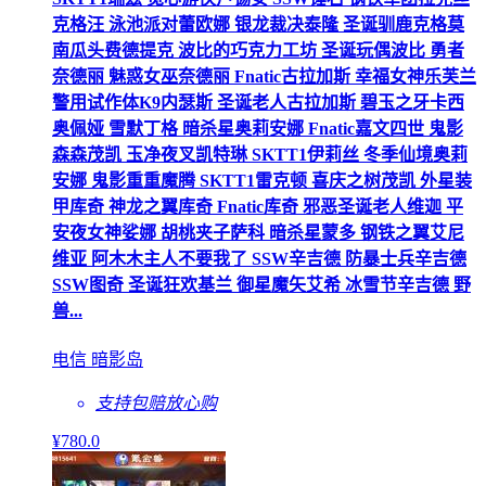
克格汪 泳池派对蕾欧娜 银龙裁决泰隆 圣诞驯鹿克格莫
南瓜头费德提克 波比的巧克力工坊 圣诞玩偶波比 勇者
奈德丽 魅惑女巫奈德丽 Fnatic古拉加斯 幸福女神乐芙兰
警用试作体K9内瑟斯 圣诞老人古拉加斯 碧玉之牙卡西
奥佩娅 雪默丁格 暗杀星奥莉安娜 Fnatic嘉文四世 鬼影
森森茂凯 玉净夜叉凯特琳 SKTT1伊莉丝 冬季仙境奥莉
安娜 鬼影重重魔腾 SKTT1雷克顿 喜庆之树茂凯 外星装
甲库奇 神龙之翼库奇 Fnatic库奇 邪恶圣诞老人维迦 平
安夜女神娑娜 胡桃夹子萨科 暗杀星蒙多 钢铁之翼艾尼
维亚 阿木木主人不要我了 SSW辛吉德 防暴士兵辛吉德
SSW图奇 圣诞狂欢基兰 御星魔矢艾希 冰雪节辛吉德 野
兽...
电信 暗影岛
支持包赔
放心购
¥
780
.0