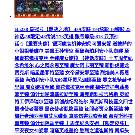
t45238 皇冠号【裁决之地】 439皮肤 193炫彩 18臻彩 25
神话/58限定/48传说/173英雄 账号等级:818 云顶神
话:1【重要头像】银河魔装机神安妮 可爱安妮 送披萨的
小姐姐希维尔 美猴王孙悟空 至臻海珀利安小队迦娜 至
臻青花瓷拉克丝 至臻魔女婕拉 【神话皮肤】十五周年纪
念希维尔 心之钢永恩至臻 魔女阿卡丽至臻 新卧虎藏龙
贾克斯 暗星墨菲特至臻 女帝黛安娜至臻 烈焰美人薇恩
至臻 海珀利安小队X09星环灵风迦娜至臻 零之枪骑赫卡
里姆 魔女婕拉至臻 青花瓷拉克丝至臻 福牛守护者菲奥
娜至臻 源计划逆流塞拉斯至臻 海克斯科技吉格斯 灵能
特工伊泽瑞尔至臻 新创战纪希维尔 海克斯科技嘉文四世
摄魂使者薇恩 黑夜使者凯隐至臻 征服者贾克斯至臻 神
凰行者瑞羽圣凰艾尼维亚 真实伤害亚索至臻 海克斯科技
雷克顿 源计划阴劫至臻 十周年纪念安妮 【限定皮肤】
平安夜女神娑娜 暗裔英雄盖伦 胜利之运崔斯特 南瓜头