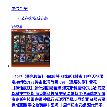
电信 祖安
支持包赔
放心购
¥
662
.0
t45967【黑色玫瑰】 408皮肤 82炫彩 8臻彩 11神话/58限
定/48传说/173英雄 账号等级:690 【重要头像】雪花
【神话皮肤】源计划阴劫至臻 海克斯科技玛尔扎哈 海克
斯科技吉格斯 海克斯科技瑟庄妮 灵能特工伊泽瑞尔至臻
海克斯科技雷克顿 神凰行者瑞羽圣凰艾尼维亚 征服者贾
克斯至臻 零之枪骑赫卡里姆 十周年纪念安妮 源代码乐