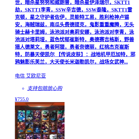
世，暗杀星努努和威朗普，暗杀星伊泽瑞尔，SKTT1
劫，SKTT1李青，SSW辛吉德，SSW泰隆，SKTT1雷
克顿，星之守护者佐伊，灵能特工易，胜利枪神卢锡
安，海贼瑞兹，南瓜头费德提克，鬼影重重魔腾，无头
骑士赫卡里姆，泳池派对奥莉安娜，泳池派对李青，泳
池派对塔莉垭，蓝色忧郁崔斯特，奥德赛吉格斯，野兽
猎人德莱文，勇者阿狸，勇者奈德丽，红桃杰克崔斯
特，防暴天使凯尔 【传说皮肤】：战地机甲厄加特，邪
鸦魅影乐芙兰，大天使长米迦勒凯尔，战场女武神...
电信 艾欧尼亚
支持包赔
放心购
¥
755
.0