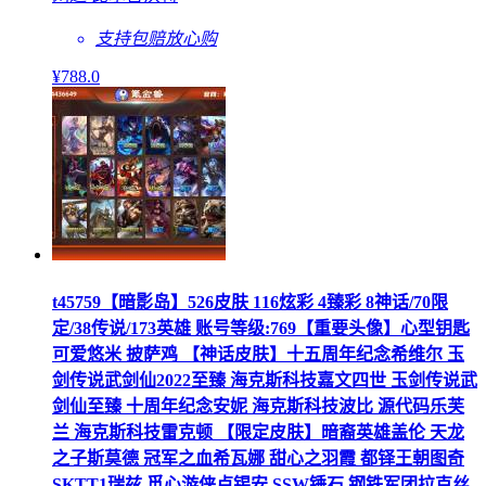
支持包赔
放心购
¥
788
.0
t45759【暗影岛】526皮肤 116炫彩 4臻彩 8神话/70限
定/38传说/173英雄 账号等级:769【重要头像】心型钥匙
可爱悠米 披萨鸡 【神话皮肤】十五周年纪念希维尔 玉
剑传说武剑仙2022至臻 海克斯科技嘉文四世 玉剑传说武
剑仙至臻 十周年纪念安妮 海克斯科技波比 源代码乐芙
兰 海克斯科技雷克顿 【限定皮肤】暗裔英雄盖伦 天龙
之子斯莫德 冠军之血希瓦娜 甜心之羽霞 都铎王朝图奇
SKTT1瑞兹 觅心游侠卢锡安 SSW锤石 钢铁军团拉克丝