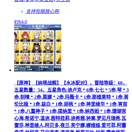
支持包赔
放心购
¥
964
.0
【原神】【纳塔战舰】【水冰配对】，冒险等级：60，
五星数量：54，五星角色:迪卢克 * 6命,七七 * 5命,琴 * 3
命,刻晴 * 2命,莫娜 * 2命,玛薇卡 * 1命,那维莱特 * 1命,哥
伦比娅 * 1命,兹白 * 1命,胡桃 * 1命,神里绫华 * 1命,宵宫
* 1命,八重神子 * 1命,提纳里 * 1命,纳西妲 * 1命,珊瑚宫
心海,希诺宁,温迪,茜特菈莉,迪希雅,钟离,梦见月瑞希,瓦
雷莎,神里绫人,阿贝多,夜兰,芙宁娜,娜维娅,爱可菲,阿蕾