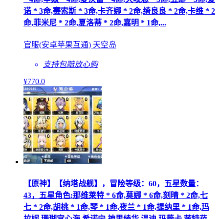
诺 * 3命,赛索斯 * 3命,卡齐娜 * 2命,绮良良 * 2命,卡维 * 2
命,菲米尼 * 2命,夏洛蒂 * 2命,嘉明 * 1命,...
官服(安卓苹果互通) 天空岛
支持包赔
放心购
¥
770
.0
【原神】【纳塔战舰】，冒险等级：60，五星数量：
43，五星角色:那维莱特 * 6命,莫娜 * 6命,刻晴 * 2命,七
七 * 2命,胡桃 * 1命,琴 * 1命,夜兰 * 1命,提纳里 * 1命,玛
拉妮,珊瑚宫心海,希诺宁,神里绫华,温迪,玛薇卡,茜特菈