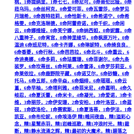
桃，1命提纳里，1命七七，0命尼可，0命哥伦比娅，0命
菈乌玛，0命丝柯克，0命爱可菲，0命瓦雷莎，0命梦见
月瑞希，0命茜特菈莉，0命恰斯卡，0命希诺宁，0命希
格雯，0命克洛琳德，0命阿蕾奇诺，0命千织，0命闲
云，0命娜维娅，0命芙宁娜，0命纳西妲，0命妮露，0命
八重神子，0命宵宫，0命神里绫华，0命枫原万叶，0命
温迪 6命班尼特，6命卡齐娜，6命琳妮特，6命绮良良，
6命香菱，6命行秋，6命芭芭拉，6命北斗，6命重云，6
命迪奥娜，6命多莉，6命珐露珊，6命菲谢尔，6命九条
裟罗，6命坎蒂丝，6命柯莱，6命雷泽，6命罗莎莉亚，6
命莱依拉，6命鹿野院平藏，6命诺艾尔，6命砂糖，6命
托马，6命五郎，6命辛焱，6命烟绯，6命瑶瑶，6命云
堇，6命早柚，5命塔利雅，4命菲米尼，4命嘉明，4命久
岐忍，4命夏沃蕾，4命米卡，4命凝光，3命爱诺，3命卡
维，3命丽莎，2命伊安珊，2命安柏，1命叶洛亚，1命蓝
砚，1命欧洛伦，1命赛索斯，1命夏洛蒂，1命伊法，1命
凯亚，0命布伦妮，0命埃洛伊 精1帷间夜曲，精1溢彩心
念，精1星鹫赤羽，精1岩峰巡歌，精1冲浪时光，精1裁
断，精1静水流涌之辉，精1最初的大魔术，精1碧落之