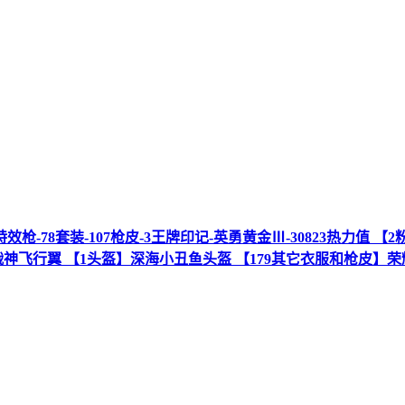
特效枪-78套装-107枪皮-3王牌印记-英勇黄金Ⅲ-30823热力值 【
氏战神飞行翼 【1头盔】深海小丑鱼头盔 【179其它衣服和枪皮】荣