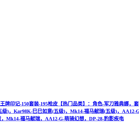
值-3王牌印记-150套装-195枪皮【热门品类】：角色-军刀雅典
(五级)，Kar98K-巳巳如意(五级)，Mk14-福马献瑞(五级)，AA1
如意，Mk14-福马献瑞，AA12-G-萌骑幻想，DP-28-豹影疾电