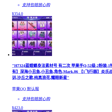
支持包赔
放心购
¥
354
.0
"H7324蓝螳螂身法素材号 有二次 苹果手Q-52级-2粉装-1
有】深海小丑鱼,小丑鱼,角色-Mark.06 【1飞行器】炎
训,沙丘之歌,纯真浪花,耀眼新星"
苹果QQ 默认服
支持包赔
放心购
¥
423
.0