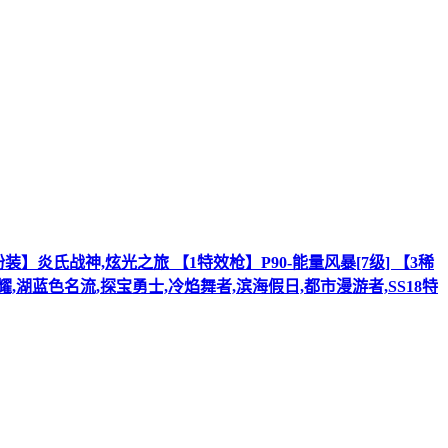
2粉装】炎氏战神,炫光之旅 【1特效枪】P90-能量风暴[7级] 【3稀
耀,湖蓝色名流,探宝勇士,冷焰舞者,滨海假日,都市漫游者,SS18特