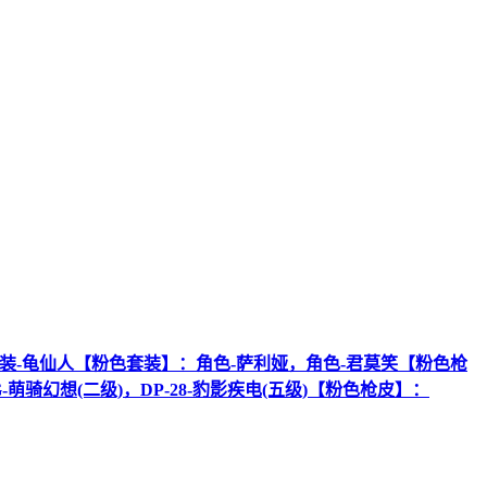
娜，套装-龟仙人【粉色套装】：角色-萨利娅，角色-君莫笑【粉色枪
2-G-萌骑幻想(二级)，DP-28-豹影疾电(五级)【粉色枪皮】：