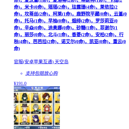
命)，夏沃蕾(1命)，夏洛蒂(2命)，琳妮特(1命)，卡维(2
命)，米卡(0命)，瑶瑶(2命)，珐露珊(4命)，莱依拉(2
命)，坎蒂丝(2命)，柯莱(1命)，鹿野院平藏(0命)，云堇(0
命)，托马(1命)，早柚(0命)，烟绯(2命)，罗莎莉亚(0
命)，辛焱(0命)，迪奥娜(0命)，砂糖(1命)，菲谢尔(1
命)，丽莎(0命)，北斗(1命)，香菱(2命)，安柏(2命)，行
秋(4命)，芭芭拉(2命)，诺艾尔(0命)，凯亚(0命)，重云(0
命)
官服(安卓苹果互通) 天空岛
支持包赔
放心购
¥
191
.0