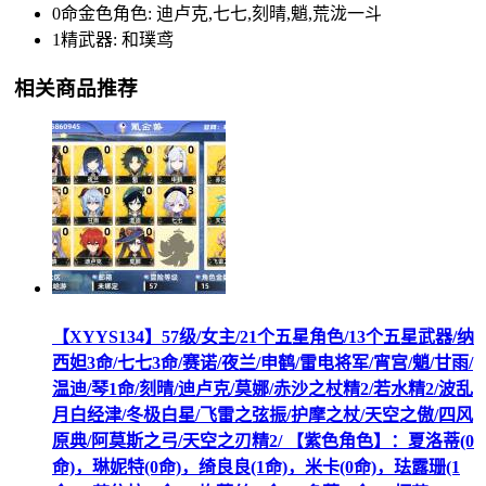
0命金色角色: 迪卢克,七七,刻晴,魈,荒泷一斗
1精武器: 和璞鸢
相关商品推荐
【XYYS134】57级/女主/21个五星角色/13个五星武器/纳
西妲3命/七七3命/赛诺/夜兰/申鹤/雷电将军/宵宫/魈/甘雨/
温迪/琴1命/刻晴/迪卢克/莫娜/赤沙之杖精2/若水精2/波乱
月白经津/冬极白星/飞雷之弦振/护摩之杖/天空之傲/四风
原典/阿莫斯之弓/天空之刃精2/ 【紫色角色】：夏洛蒂(0
命)，琳妮特(0命)，绮良良(1命)，米卡(0命)，珐露珊(1