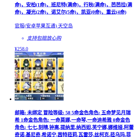
命)，安柏(1命)，班尼特(满命)，行秋(满命)，芭芭拉(满
命)，凝光(2命)，诺艾尔(5命)，凯亚(0命)，重云(4命)
官服(安卓苹果互通) 天空岛
支持包赔
放心购
¥
258
.0
邮箱: 未绑定 冒险等级: 58 5命金色角色: 五命梦见月瑞
希 1命金色角色: 一命莫娜,一命琴,一命迪希雅 0命金色
角色: 七七,刻晴,钟离,提纳里,纳西妲,芙宁娜,娜维娅,阿蕾
奇诺,基尼奇,希诺宁,茜特菈莉,瓦雷莎,丝柯克,菈乌玛,菲