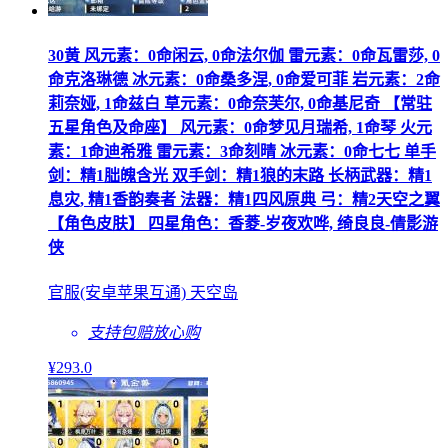
30黄 风元素：0命闲云, 0命法尔伽 雷元素：0命瓦雷莎, 0
命克洛琳德 冰元素：0命桑多涅, 0命爱可菲 岩元素：2命
莉奈娅, 1命兹白 草元素：0命奈芙尔, 0命基尼奇 【常驻
五星角色及命座】 风元素：0命梦见月瑞希, 1命琴 火元
素：1命迪希雅 雷元素：3命刻晴 冰元素：0命七七 单手
剑：精1朏魄含光 双手剑：精1狼的末路 长柄武器：精1
息灾, 精1香韵奏者 法器：精1四风原典 弓：精2天空之翼
【角色皮肤】 四星角色：香菱-岁夜欢哗, 绮良良-倩影游
侠
官服(安卓苹果互通) 天空岛
支持包赔
放心购
¥
293
.0