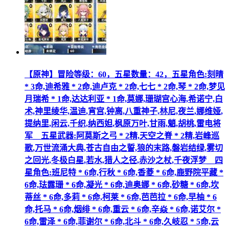
【原神】冒险等级：60，五星数量：42，五星角色:刻晴
* 3命,迪希雅 * 2命,迪卢克 * 2命,七七 * 2命,琴 * 2命,梦见
月瑞希 * 1命,达达利亚 * 1命,莫娜,珊瑚宫心海,希诺宁,白
术,神里绫华,温迪,宵宫,钟离,八重神子,林尼,夜兰,娜维娅,
提纳里,闲云,千织,纳西妲,枫原万叶,甘雨,魈,胡桃,雷电将
军__五星武器:阿莫斯之弓 * 2精,天空之脊 * 2精,岩峰巡
歌,万世流涌大典,苍古自由之誓,狼的末路,磐岩结绿,雾切
之回光,冬极白星,若水,猎人之径,赤沙之杖,千夜浮梦__四
星角色:班尼特 * 6命,行秋 * 6命,香菱 * 6命,鹿野院平藏 *
6命,珐露珊 * 6命,凝光 * 6命,迪奥娜 * 6命,砂糖 * 6命,坎
蒂丝 * 6命,多莉 * 6命,柯莱 * 6命,芭芭拉 * 6命,早柚 * 6
命,托马 * 6命,烟绯 * 6命,重云 * 6命,辛焱 * 6命,诺艾尔 *
6命,雷泽 * 6命,菲谢尔 * 6命,北斗 * 6命,久岐忍 * 5命,云