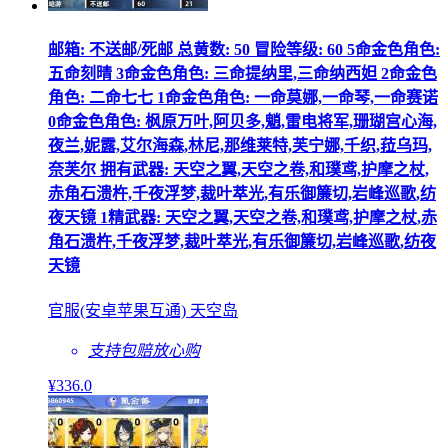
邮箱: 不送邮/死邮 总黄数: 50 冒险等级: 60 5命金色角色:
五命刻晴 3命金色角色: 三命提纳里,三命纳西妲 2命金色
角色: 二命七七 1命金色角色: 一命莫娜,一命琴,一命赛诺
0命金色角色: 枫原万叶,阿贝多,魈,雷电将军,珊瑚宫心海,
夜兰,妮露,艾尔海森,林尼,那维莱特,芙宁娜,千织,菈乌玛,
奈芙尔 拥有武器: 天空之翼,天空之卷,和璞鸢,护摩之杖,
赤角石溃杵,千夜浮梦,裁叶萃光,有乐御簾切,岩峰巡歌,纺
夜天镜 1精武器: 天空之翼,天空之卷,和璞鸢,护摩之杖,赤
角石溃杵,千夜浮梦,裁叶萃光,有乐御簾切,岩峰巡歌,纺夜
天镜
官服(安卓苹果互通) 天空岛
支持包赔
放心购
¥
336
.0