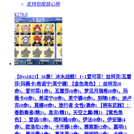
支持包赔
放心购
¥
278
.0
【Bys1823】16黄！冰水战舰！1+1爱可菲！丝柯克!瓦雷
莎!玛薇卡!希诺宁!芙宁娜! 【金色角色】：丝柯克(0
命)，爱可菲(1命)，瓦雷莎(0命)，梦见月瑞希(0命)，玛
薇卡(0命)，希诺宁(0命)，芙宁娜(0命)，刻晴(1命)，迪卢
克(0命)，莫娜(0命)，旅行者·女性(满命) 【拥有武器】：
香韵奏者(精1)，息灾(精1)，天空之翼(精1) 【紫色角
色】：爱诺(1命)，塔利雅(0命)，伊法(0命)，伊安珊(4
命)，欧洛伦(2命)，卡齐娜(1命)，赛索斯(2命)，嘉明(1