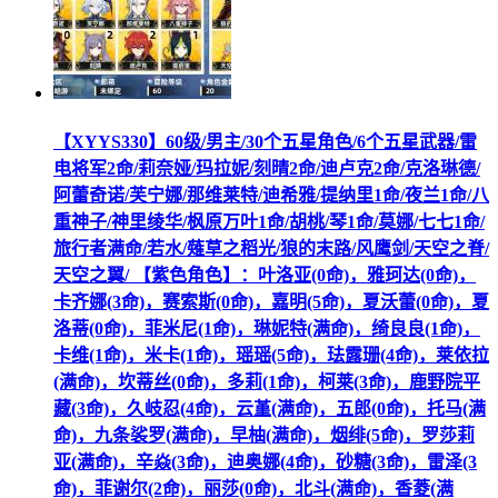
【XYYS330】60级/男主/30个五星角色/6个五星武器/雷
电将军2命/莉奈娅/玛拉妮/刻晴2命/迪卢克2命/克洛琳德/
阿蕾奇诺/芙宁娜/那维莱特/迪希雅/提纳里1命/夜兰1命/八
重神子/神里绫华/枫原万叶1命/胡桃/琴1命/莫娜/七七1命/
旅行者满命/若水/薙草之稻光/狼的末路/风鹰剑/天空之脊/
天空之翼/ 【紫色角色】：叶洛亚(0命)，雅珂达(0命)，
卡齐娜(3命)，赛索斯(0命)，嘉明(5命)，夏沃蕾(0命)，夏
洛蒂(0命)，菲米尼(1命)，琳妮特(满命)，绮良良(1命)，
卡维(1命)，米卡(1命)，瑶瑶(5命)，珐露珊(4命)，莱依拉
(满命)，坎蒂丝(0命)，多莉(1命)，柯莱(3命)，鹿野院平
藏(3命)，久岐忍(4命)，云堇(满命)，五郎(0命)，托马(满
命)，九条裟罗(满命)，早柚(满命)，烟绯(5命)，罗莎莉
亚(满命)，辛焱(3命)，迪奥娜(4命)，砂糖(3命)，雷泽(3
命)，菲谢尔(2命)，丽莎(0命)，北斗(满命)，香菱(满