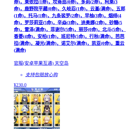
命)，莱依拉(1命)，坎蒂丝(0命)，多莉(2命)，柯莱(3
命)，鹿野院平藏(0命)，久岐忍(1命)，云堇(满命)，五郎
(1命)，托马(1命)，九条裟罗(2命)，早柚(3命)，烟绯(4
命)，罗莎莉亚(5命)，辛焱(3命)，迪奥娜(2命)，砂糖(5
命)，雷泽(满命)，菲谢尔(5命)，丽莎(0命)，北斗(5命)，
香菱(4命)，安柏(1命)，班尼特(5命)，行秋(满命)，芭芭
拉(满命)，凝光(满命)，诺艾尔(满命)，凯亚(0命)，重云
(满命)
官服(安卓苹果互通) 天空岛
支持包赔
放心购
¥
230
.0