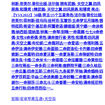
林斯,奈芙尔,哥伦比娅,法尔伽 拥有武器: 天空之翼,四风
原典,和璞鸢 1精武器: 天空之翼,四风原典,和璞鸢 亮点:
【YSX2652】58级/男主/25个五星角色/法尔伽/哥伦比娅/
奈芙尔/菲林斯/菈乌玛/丝柯克/瓦雷莎/五命梦见月瑞希/茜
特菈莉/希诺宁/基尼奇/阿蕾奇诺/娜维娅/芙宁娜/一命迪希
雅/纳西妲/提纳里/钟离/一命琴/刻晴/一命莫娜/七七/0命奇
偶·女性/0命奇偶·男性/满命旅行者·男性/和璞鸢/四风原
典/天空之翼/布伦妮/二命雅珂达/一命爱诺/一命塔利雅/五
命伊法/满命伊安珊/三命蓝砚/二命欧洛伦/卡齐娜/四命赛
索斯/二命嘉明/四命夏沃蕾/一命夏洛蒂/三命琳妮特/四命
绮良良/卡维/三命米卡/一命瑶瑶/三命珐露珊/三命莱依拉/
三命坎蒂丝/一命多莉/三命柯莱/鹿野院平藏/三命久岐忍/
一命云堇/四命五郎/三命托马/九条裟罗/早柚/满命烟绯/四
命罗莎莉亚/辛焱/三命迪奥娜/五命砂糖/二命雷泽/满命菲
谢尔/一命丽莎/三命北斗/三命香菱/一命安柏/满命班尼特/
五命行秋/四命芭芭拉/一...
官服(安卓苹果互通) 天空岛