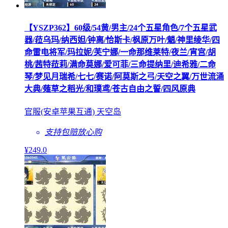
【YSZP362】60级/54黄/男主/24个五星角色/7个五星武
器/菈乌玛/纳西妲/钟离/恰斯卡/枫原万叶/魈/神里绫华/四
命雷电将军/玛拉妮/芙宁娜/一命那维莱特/夜兰/宵宫/胡
桃/茜特菈莉/满命莫娜/爱可菲/三命提纳里/迪希雅/二命
琴/梦见月瑞希/七七/赛诺/阿莫斯之弓/天空之翼/万世流涌
大典/薙草之稻光/和璞鸢/苍古自由之誓/四风原典
官服(安卓苹果互通) 天空岛
支持包赔
放心购
¥
249
.0