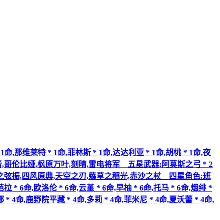
,那维莱特 * 1命,菲林斯 * 1命,达达利亚 * 1命,胡桃 * 1命,夜
者,哥伦比娅,枫原万叶,刻晴,雷电将军__五星武器:阿莫斯之弓 * 2
,飞雷之弦振,四风原典,天空之刃,薙草之稻光,赤沙之杖__四星角色:班
拉 * 6命,欧洛伦 * 6命,云堇 * 6命,早柚 * 6命,托马 * 6命,烟绯 *
娜 * 4命,鹿野院平藏 * 4命,多莉 * 4命,菲米尼 * 4命,夏沃蕾 * 4命,