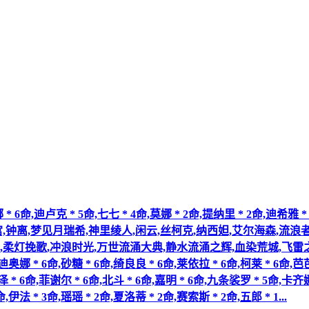
克 * 5命,七七 * 4命,莫娜 * 2命,提纳里 * 2命,迪希雅 * 1命
宵宫,钟离,梦见月瑞希,神里绫人,闲云,丝柯克,纳西妲,艾尔海森,流浪
若水 * 2精,柔灯挽歌,冲浪时光,万世流涌大典,静水流涌之辉,血染荒城
,迪奥娜 * 6命,砂糖 * 6命,绮良良 * 6命,莱依拉 * 6命,柯莱 * 6命,芭芭
泽 * 6命,菲谢尔 * 6命,北斗 * 6命,嘉明 * 6命,九条裟罗 * 5命,卡齐
,伊法 * 3命,瑶瑶 * 2命,夏洛蒂 * 2命,赛索斯 * 2命,五郎 * 1...