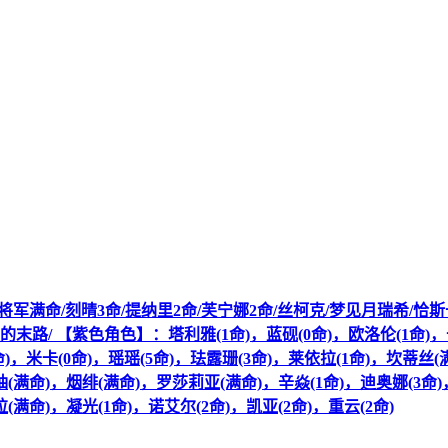
雷电将军满命/刻晴3命/提纳里2命/芙宁娜2命/丝柯克/梦见月瑞希/恰
狼的末路/ 【紫色角色】：塔利雅(1命)，蓝砚(0命)，欧洛伦(1命)，
命)，米卡(0命)，瑶瑶(5命)，珐露珊(3命)，莱依拉(1命)，坎蒂丝(
(满命)，烟绯(满命)，罗莎莉亚(满命)，辛焱(1命)，迪奥娜(3命)，
(满命)，凝光(1命)，诺艾尔(2命)，凯亚(2命)，重云(2命)