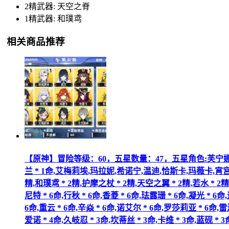
2精武器: 天空之脊
1精武器: 和璞鸢
相关商品推荐
【原神】冒险等级：60，五星数量：47，五星角色:芙宁娜 * 6命,迪卢
兰 * 1命,艾梅莉埃,玛拉妮,希诺宁,温迪,恰斯卡,玛薇卡,
精,和璞鸢 * 2精,护摩之杖 * 2精,天空之翼 * 2精,
尼特 * 6命,行秋 * 6命,香菱 * 6命,珐露珊 * 6命,凝光 * 6命
6命,重云 * 6命,辛焱 * 6命,诺艾尔 * 6命,罗莎莉亚 * 6命,雷
爱诺 * 4命,久岐忍 * 3命,坎蒂丝 * 3命,卡维 * 3命,蓝砚 * 3命