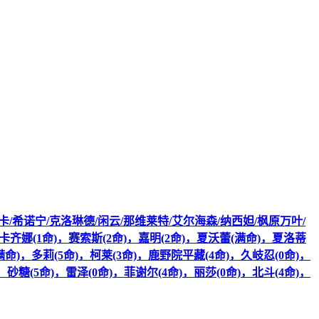
斯卡/希诺宁/克洛琳德/闲云/那维莱特/艾尔海森/纳西妲/枫原万叶/
卡齐娜(1命)，赛索斯(2命)，嘉明(2命)，夏沃蕾(满命)，夏洛蒂
满命)，多莉(5命)，柯莱(3命)，鹿野院平藏(4命)，久岐忍(0命)，
砂糖(5命)，雷泽(0命)，菲谢尔(4命)，丽莎(0命)，北斗(4命)，