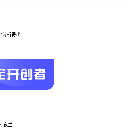
合分析得出
人,夜兰