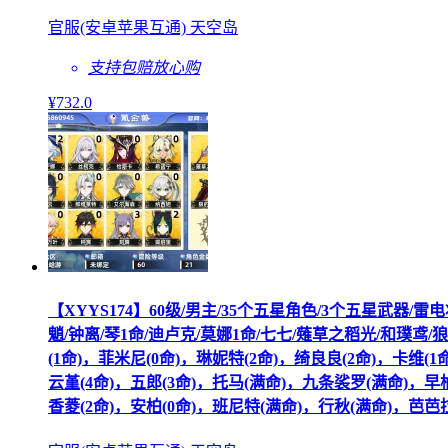
官服(安卓苹果互通) 天空岛
支持包赔
放心购
¥
732
.0
【XYYS174】60级/男主/35个五星角色/3个五星武器/
魈/钟离/琴1命/迪卢克/莫娜1命/七七/薙草之稻光/和璞鸢/
(1命)，菲米尼(0命)，琳妮特(2命)，绮良良(2命)，卡维(1
云堇(4命)，五郎(3命)，托马(满命)，九条裟罗(满命)，早柚
香菱(2命)，安柏(0命)，班尼特(满命)，行秋(满命)，芭芭拉