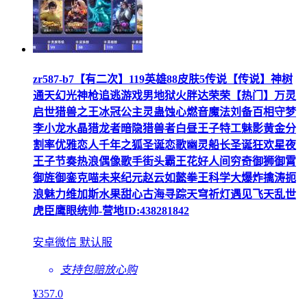
zr587-b7【有二次】119英雄88皮肤5传说【传说】神树
通天幻光神枪追逃游戏男地狱火胖达荣荣【热门】万灵
启世猎兽之王冰冠公主灵蛊蚀心燃音魔法刘备百相守梦
李小龙水晶猎龙者暗隐猎兽者白昼王子特工魅影黄金分
割率优雅恋人千年之狐圣诞恋歌幽灵船长圣诞狂欢星夜
王子节奏热浪偶像歌手街头霸王花好人间穷奇御狮御霄
御旌御銮克喵未来纪元赵云如懿拳王科学大爆炸擒涛扼
浪魅力维加斯水果甜心古海寻踪天穹祈灯遇见飞天乱世
虎臣鹰眼统帅-营地ID:438281842
安卓微信 默认服
支持包赔
放心购
¥
357
.0