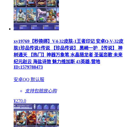
xy19769【秒换绑】V4-32皮肤-1王者印记 安卓Q-V-32皮
肤1珍品传说1传说 【珍品传说】 黑崎一护 【传说】 神
树通天 【热门】神器万象笔 水晶猎龙者 圣诞恋歌 未来
纪元赵云 海盐诗旅 魅力维加斯 43英雄-营地
ID:1579788473
安卓QQ 默认服
支持包赔
放心购
¥
270
.0