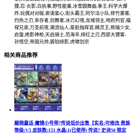
狸,忍·炎影,白执事,野性能量,冰雪圆舞曲,拳王,科学大爆
炸,玩偶对对碰,瓷语鉴心,街头霸王,阿尔法小队,修竹墨客,
灼热之刃,幸存者,剑舞者,冰刃幻境,龙域领主,地府判官,福
禄兄弟,万圣前夜,潮流仙人,星航指挥官,精灵王,熊喵少女,
启蛰,绝影神枪,天启骑士,范海辛,绯红之刃,西部大镖客-
孙悟空,帝国元帅,碧珀绯影,虎啸剑宗
相关商品推荐
颠倒童话·魔镜小号带7传说低价出售【实名:可修改 贵族
等级:V5 皮肤数:153 水晶:1(已使用) 传说7 史诗50 限定