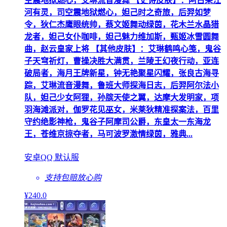
空震地狱燃心，艾琳流音漫舞 【史诗皮肤】：阿古朵江
河有灵，司空震地狱燃心，妲己时之奇旅，后羿如梦
令，狄仁杰鹰眼统帅，蔡文姬舞动绿茵，花木兰水晶猎
龙者，妲己女仆咖啡，妲己魅力维加斯，甄姬冰雪圆舞
曲，赵云皇家上将 【其他皮肤】：艾琳鹤鸣心笺，鬼谷
子天穹祈灯，曹操决胜大满贯，兰陵王幻夜行动，亚连
破局者，海月王牌新星，钟无艳聚星闪耀，张良古海寻
踪，艾琳流音漫舞，鲁班大师探海日志，后羿阿尔法小
队，妲己少女阿狸，孙膑天使之翼，达摩大发明家，项
羽海滩派对，伽罗花见巫女，米莱狄精准探案法，百里
守约绝影神枪，鬼谷子阿摩司公爵，东皇太一东海龙
王，苍维京掠夺者，马可波罗激情绿茵，雅典...
安卓QQ 默认服
支持包赔
放心购
¥
240
.0