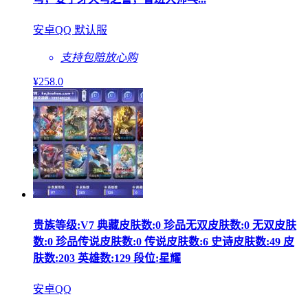
安卓QQ 默认服
支持包赔
放心购
¥
258
.0
贵族等级:V7 典藏皮肤数:0 珍品无双皮肤数:0 无双皮肤
数:0 珍品传说皮肤数:0 传说皮肤数:6 史诗皮肤数:49 皮
肤数:203 英雄数:129 段位:星耀
安卓QQ