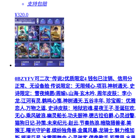
支持包赔
¥
320
.0
0BZYFV可二次"传说2优质限定4 钱包已注销、信用分
正常、无设备脸 传说限定：无限倾心-项羽,神树通天, 史
诗限定：雪夜绮愿(周瑜),山海·玄木吟, 周年皮肤：李小
龙,江河有灵,鹤鸣心笺,神树通天,五谷丰年, 珍宝阁：优雅
恋人,万物之道, 史诗皮肤：地狱岩魂,星夜王子,圣诞狂欢,
无心,乘风破浪,幽灵船长,功夫厨神,德古拉伯爵,心灵战警,
猫狗日记-孙策,未来纪元-赵云,节奏热浪,暗隐猎兽者,美
猴王,曙光守护者,缤纷独角兽,金属风暴,龙骑士,魅力维加
斯,摇滚巨星,冰雪圆舞曲,心灵骇客,偶像歌手,拒霜思,水果