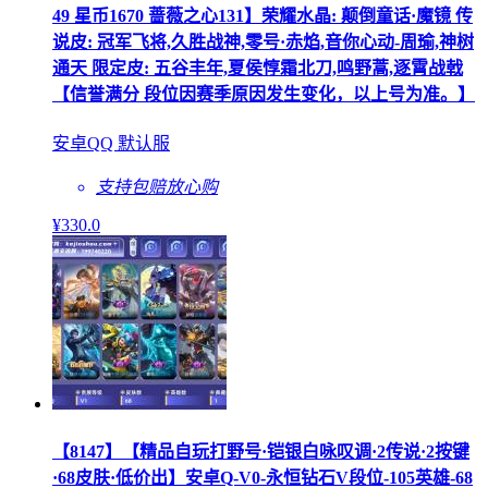
49 星币1670 蔷薇之心131】荣耀水晶: 颠倒童话·魔镜 传
说皮: 冠军飞将,久胜战神,零号·赤焰,音你心动-周瑜,神树
通天 限定皮: 五谷丰年,夏侯惇霜北刀,鸣野蒿,逐霄战戟
【信誉满分 段位因赛季原因发生变化，以上号为准。】
安卓QQ 默认服
支持包赔
放心购
¥
330
.0
【8147】【精品自玩打野号·铠银白咏叹调·2传说·2按键
·68皮肤·低价出】安卓Q-V0-永恒钻石V段位-105英雄-68