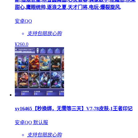
甜心,鹰眼统帅,逐浪之夏,天才门将,电玩·爆裂旋风,
安卓QQ
支持包赔
放心购
¥
260
.0
xy16465【秒换绑，无需等三天】V7-78皮肤-1王者印记
安卓QQ 默认服
支持包赔
放心购