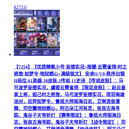
¥
273
.0
【7254】【优质精氪小号·妄想实况+按键·云霓雀翎·时之
奇旅·如梦令·地狱燃心+满级铭文】 安卓Q-V0-秩序白银
II段位-61英雄-38皮肤-2传说-11史诗 【传说皮肤】：马
可波罗妄想实况，虞姬云霓雀翎 【限定皮肤】：赵云皇
家上将，妲己时之奇旅，马可波罗妄想实况，项羽海滩
派对，后羿如梦令，鲁班大师探海日志，艾琳流音漫
舞，司空震地狱燃心，阿古朵江河有灵，张良古海寻
踪，鬼谷子天穹祈灯 【赛季限定】：鲁班大师探海日
志，张良古海寻踪，鬼谷子天穹祈灯 【战令限定】：司