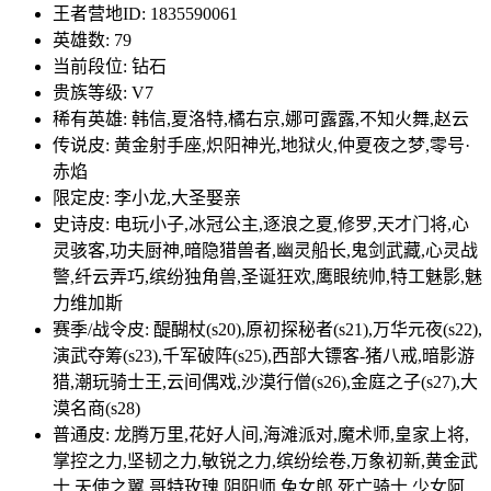
王者营地ID: 1835590061
英雄数: 79
当前段位: 钻石
贵族等级: V7
稀有英雄: 韩信,夏洛特,橘右京,娜可露露,不知火舞,赵云
传说皮: 黄金射手座,炽阳神光,地狱火,仲夏夜之梦,零号·
赤焰
限定皮: 李小龙,大圣娶亲
史诗皮: 电玩小子,冰冠公主,逐浪之夏,修罗,天才门将,心
灵骇客,功夫厨神,暗隐猎兽者,幽灵船长,鬼剑武藏,心灵战
警,纤云弄巧,缤纷独角兽,圣诞狂欢,鹰眼统帅,特工魅影,魅
力维加斯
赛季/战令皮: 醍醐杖(s20),原初探秘者(s21),万华元夜(s22),
演武夺筹(s23),千军破阵(s25),西部大镖客-猪八戒,暗影游
猎,潮玩骑士王,云间偶戏,沙漠行僧(s26),金庭之子(s27),大
漠名商(s28)
普通皮: 龙腾万里,花好人间,海滩派对,魔术师,皇家上将,
掌控之力,坚韧之力,敏锐之力,缤纷绘卷,万象初新,黄金武
士,天使之翼,哥特玫瑰,阴阳师,兔女郎,死亡骑士,少女阿