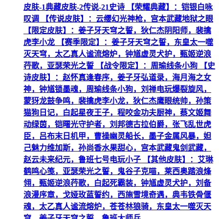
皮肤-1典藏皮肤-2传说-21史诗 【荣耀典藏】：铠银白咏
叹调 【传说皮肤】：云缨幻光神枪，宫本武藏地狱之眼
【限定皮肤】：姜子牙天穹之誓，狄仁杰阴阳师，裴擒
虎李小龙 【赛季限定】：姜子牙天穹之誓，东皇太一噬
灭天穹，太乙真人谧流熔炉，钟馗虚灵犬护，甄姬逆浪
荇歌，亚瑟荣光之誓 【战令限定】：周瑜线条小狗 【史
诗皮肤】：赵怀真逢春序，姜子牙弘道录，海月海之女
神，钟馗锁墨魂，周瑜线条小狗，刘禅电玩爆裂旋风，
蒙犽龙鼓争鸣，裴擒虎李小龙，狄仁杰鹰眼统帅，孙策
猫狗日记，白起星夜王子，程咬金功夫厨神，蔡文姬舞
动绿茵，铠曙光守护者，刘邦德古拉伯爵，张飞乱世虎
臣，吕布末日机甲，曹操幽灵船长，墨子金属风暴，妲
己魅力维加斯，孙尚香水果甜心，宫本武藏鬼剑武藏，
赵云未来纪元，鲁班七号电玩小子 【其他皮肤】：艾琳
鹤鸣心笺，亚瑟荣光之誓，鬼谷子克喵，莱西奥踏浪烽
翎，甄姬逆浪荇歌，白起死霸装，钟馗虚灵犬护，刘备
浪漫序章，戈娅玫蓝誓约，西施雪境奇遇，典韦铁骨偃
魂，太乙真人谧流熔炉，苍苍林狼骑，东皇太一噬灭天
穹，姜子牙天穹之誓，鲁班大师乓...